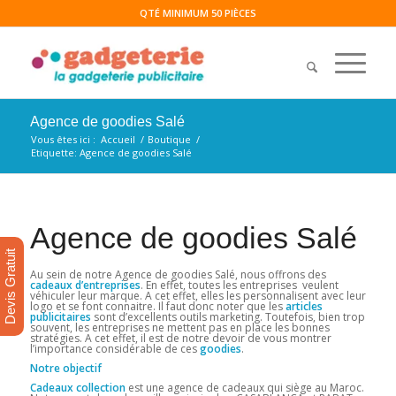
QTÉ MINIMUM 50 PIÈCES
Agence de goodies Salé
Vous êtes ici :
Accueil
/
Boutique
/
Etiquette: Agence de goodies Salé
Agence de goodies Salé
Devis Gratuit
Au sein de notre Agence de goodies Salé, nous offrons des
cadeaux d’entreprises
. En effet, toutes les entreprises veulent
véhiculer leur marque. A cet effet, elles les personnalisent avec leur
logo et se font connaitre. Il faut donc noter que les
articles
publicitaires
sont d’excellents outils marketing. Toutefois, bien trop
souvent, les entreprises ne mettent pas en place les bonnes
stratégies. A cet effet, il est de notre devoir de vous montrer
l’importance considérable de ces
goodies
.
Notre objectif
Cadeaux collection
est une agence de cadeaux qui siège au Maroc.