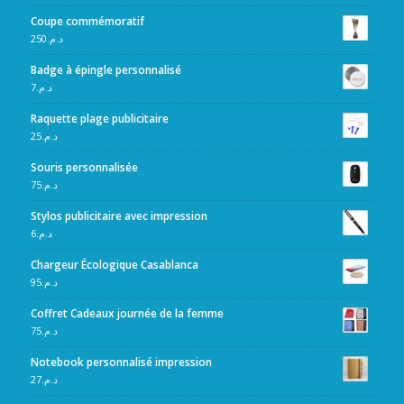
Coupe commémoratif
250
د.م.
Badge à épingle personnalisé
7
د.م.
Raquette plage publicitaire
25
د.م.
Souris personnalisée
75
د.م.
Stylos publicitaire avec impression
6
د.م.
Chargeur Écologique Casablanca
95
د.م.
Coffret Cadeaux journée de la femme
75
د.م.
Notebook personnalisé impression
27
د.م.