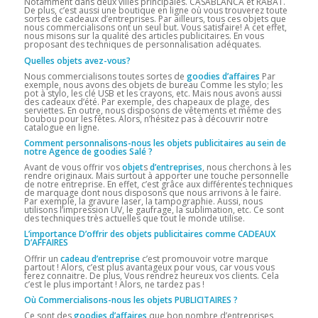
Notamment dans deux villes principales. CASABLANCA et RABAT.
De plus, c’est aussi une boutique en ligne où vous trouverez toute
sortes de cadeaux d’entreprises. Par ailleurs, tous ces objets que
nous commercialisons ont un seul but. Vous satisfaire! A cet effet,
nous misons sur la qualité des articles publicitaires. En vous
proposant des techniques de personnalisation adéquates.
Quelles objets avez-vous?
Nous commercialisons toutes sortes de
goodies d’affaires
Par
exemple, nous avons des objets de bureau Comme les stylo; les
pot à stylo, les clé USB et les crayons, etc. Mais nous avons aussi
des cadeaux d’été. Par exemple, des chapeaux de plage, des
serviettes. En outre, nous disposons de vêtements et même des
boubou pour les fêtes. Alors, n’hésitez pas à découvrir notre
catalogue en ligne.
Comment personnalisons-nous les objets publicitaires au sein de
notre Agence de goodies Salé ?
Avant de vous offrir vos
objet
s
d’entreprises
, nous cherchons à les
rendre originaux. Mais surtout à apporter une touche personnelle
de notre entreprise. En effet, c’est grâce aux différentes techniques
de marquage dont nous disposons que nous arrivons à le faire.
Par exemple, la gravure laser, la tampographie. Aussi, nous
utilisons l’impression UV, le gaufrage, la sublimation, etc. Ce sont
des techniques très actuelles que tout le monde utilise.
L’importance D’offrir des objets publicitaires comme CADEAUX
D’AFFAIRES
Offrir un
cadeau d’entreprise
c’est promouvoir votre marque
partout ! Alors, c’est plus avantageux pour vous, car vous vous
ferez connaitre. De plus, Vous rendrez heureux vos clients. Cela
c’est le plus important ! Alors, ne tardez pas !
Où Commercialisons-nous les objets PUBLICITAIRES ?
Ce sont des
goodies d’affaires
que bon nombre d’entreprises