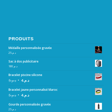
PRODUITS
Médaille personnalisée gravée
25
د.م.
Sac à dos publicitaire
180
د.م.
Bracelet piscine silicone
5
د.م.
4
د.م.
Bracelet jaune personnalisé Maroc
5
د.م.
4
د.م.
Gourde personnalisée gravée
25
د.م.