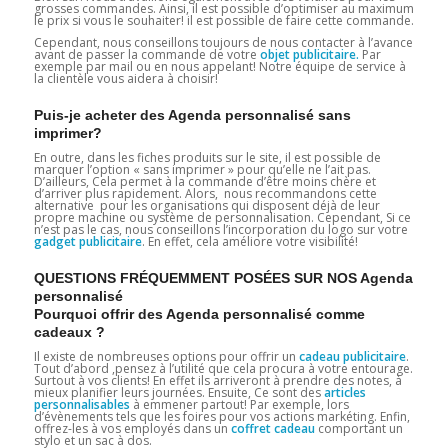
grosses commandes. Ainsi, il est possible d’optimiser au maximum
le prix si vous le souhaiter! il est possible de faire cette commande.
Cependant, nous conseillons toujours de nous contacter à l’avance
avant de passer la commande de votre
objet publicitaire.
Par
exemple par mail ou en nous appelant! Notre équipe de service à
la clientèle vous aidera à choisir!
Puis-je acheter des Agenda personnalisé sans
imprimer?
En outre, dans les fiches produits sur le site, il est possible de
marquer l’option « sans imprimer » pour qu’elle ne l’ait pas.
D’ailleurs, Cela permet à la commande d’être moins chère et
d’arriver plus rapidement. Alors, nous recommandons cette
alternative pour les organisations qui disposent déjà de leur
propre machine ou système de personnalisation. Cependant, Si ce
n’est pas le cas, nous conseillons l’incorporation du logo sur votre
gadget
publicitaire
. En effet, cela améliore votre visibilité!
QUESTIONS FRÉQUEMMENT POSÉES SUR NOS Agenda
personnalisé
Pourquoi offrir des Agenda personnalisé comme
cadeaux ?
Il existe de nombreuses options pour offrir un
cadeau publicitaire
.
Tout d’abord ,pensez à l’utilité que cela procura à votre entourage.
Surtout à vos clients! En effet ils arriveront à prendre des notes, à
mieux planifier leurs journées. Ensuite, Ce sont des
articles
personnalisables
à emmener partout! Par exemple, lors
d’évènements tels que les foires pour vos actions markéting. Enfin,
offrez-les à vos employés dans un
coffret cadeau
comportant un
stylo et un sac à dos.