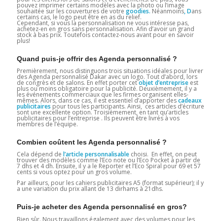
pouvez imprimer certains modèles avec la photo ou l’image
souhaitée sur les couvertures de votre
goodies.
Néanmoins
, D
ans
certains cas, le logo peut être en as du relief.
Cependant, si vous la personnalisation ne vous intéresse pas,
achetez-en en gros sans personnalisation. Afin d’avoir un grand
stock à bas prix. Toutefois contactez-nous avant pour en savoir
plus!
Quand puis-je offrir des Agenda personnalisé ?
Premièrement, nous distinguons trois situations idéales pour livrer
des Agenda personnalisé Dakar avec un logo. Tout d’abord, lors
de congrès et de salons. En effet porter cet
objet d’entreprise
est
plus ou moins obligatoire pour la publicité. Deuxièmement, il y a
les événements commerciaux que les firmes organisent elles-
mêmes. Alors, dans ce cas, il est essentiel d’apporter des
cadeaux
publicitaires
pour tous les participants. Ainsi, ces articles d’écriture
sont une excellente option. Troisièmement, en tant qu’articles
publicitaires pour l’entreprise . Ils peuvent être livrés à vos
membres de l’équipe.
Combien coûtent les Agenda personnalisé ?
Cela dépend de
l’article personnalisable
choisi. En effet, on peut
trouver des modèles comme l’Eco note ou l’Eco Pocket à partir de
7 dhs et 4 dh. Ensuite, il y a le Reporter et l’Eco Spiral pour 69 et 57
cents si vous optez pour un gros volume.
Par ailleurs, pour les cahiers publicitaires A5 (format supérieur); il y
a une variation du prix allant de 13 dirhams à 21dhs.
Puis-je acheter des Agenda personnalisé en gros?
Bien sûr. Nous travaillons également avec des volumes pour les