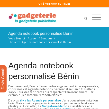
QTÉ MINIMUM 50 PIÈCES
Agenda notebook personnalisé Bénin
Vous êtes ici :
Accueil
/
Boutique
/
Etiquette: Agenda notebook personnalisé Bénin
Agenda notebook
Devis Gratuit
personnalisé Bénin
Premièrement, Pour affirmer votre engagement éco-responsable,
choisissez cet Agenda notebook personnalisé Bénin ! En effet, il
s’appui sur des fabricants qui respectent l’environnement. Par
exemple , les matériaux renouvelables!
De plus,
il y a les Agenda personnalisé
d’une couverture imitation
bois. Mais aussi de pages intérieures en papier recyclé et sans
plastique. A cet effet, La
Gadgeterie Maroc
à Casablanca et à