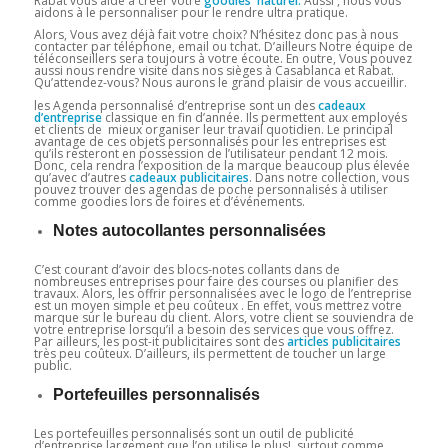
Rabat vous aide à créer votre
goodies naturel.
Aussi , nous vous
aidons à le personnaliser pour le rendre ultra pratique.
Alors, Vous avez déjà fait votre choix? N’hésitez donc pas à nous
contacter par téléphone, email ou tchat. D’ailleurs Notre équipe de
téléconseillers sera toujours à votre écoute. En outre, Vous pouvez
aussi nous rendre visite dans nos sièges à Casablanca et Rabat.
Qu’attendez-vous? Nous aurons le grand plaisir de vous accueillir.
les Agenda personnalisé d’entreprise sont un des
cadeaux
d’entreprise
classique en fin d’année. Ils permettent aux employés
et clients de mieux organiser leur travail quotidien. Le principal
avantage de ces objets personnalisés pour les entreprises est
qu’ils resteront en possession de l’utilisateur pendant 12 mois.
Donc, cela rendra l’exposition de la marque beaucoup plus élevée
qu’avec d’autres
cadeaux
publicitaires
. Dans notre collection, vous
pouvez trouver des agendas de poche personnalisés à utiliser
comme goodies lors de foires et d’événements.
Notes autocollantes personnalisées
C’est courant d’avoir des blocs-notes collants dans de
nombreuses entreprises pour faire des courses ou planifier des
travaux. Alors, les offrir personnalisées avec le logo de l’entreprise
est un moyen simple et peu coûteux . En effet, vous mettrez votre
marque sur le bureau du client. Alors, votre client se souviendra de
votre entreprise lorsqu’il a besoin des services que vous offrez.
Par ailleurs, les post-it publicitaires sont des
articles publicitaires
très peu coûteux. D’ailleurs, ils permettent de toucher un large
public.
Portefeuilles personnalisés
Les portefeuilles personnalisés sont un outil de publicité
d’entreprise largement que l’on utilise le plus! surtout comme