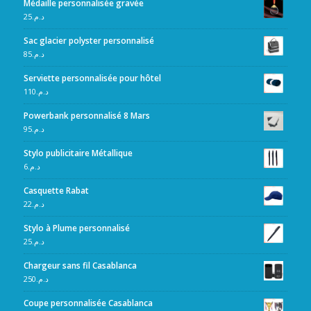
Médaille personnalisée gravée
25
د.م.
Sac glacier polyster personnalisé
85
د.م.
Serviette personnalisée pour hôtel
110
د.م.
Powerbank personnalisé 8 Mars
95
د.م.
Stylo publicitaire Métallique
6
د.م.
Casquette Rabat
22
د.م.
Stylo à Plume personnalisé
25
د.م.
Chargeur sans fil Casablanca
250
د.م.
Coupe personnalisée Casablanca