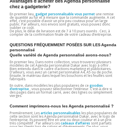
Avantages d’acheter des Agenda personnalisé
chez a gadgeterie?
En premier lieu,
gadget personnalisable vous permet
une remise
de quantité au fur et à mesure que la commande augmente. A cet
effet, c’est possible d’avoir un prix peu couteux pour un large
public. Par ailleurs, nos envois sont gratuits, vous pouvez donc
oublier ce coût.
De plus, le délai de livraison est de 7 à 10 jours ouvrés . Ceci, à
compter de la confirmation finale de votre cadeau d’entreprise.
QUESTIONS FRÉQUEMMENT POSÉES SUR LES Agenda
personnalisé
Quelle variété de Agenda personnalisé avons-nous?
En premier lieu, Dans notre collection, vous trouverez plusieurs
modèles de cet Agenda personnalisé Dakar avec logo à offrir .
Bien entendu dans le cadre d’actions marketing et publicitaires.
D’ailleurs, vous avez un carnet personnalisé A4, A5 ou de poche.
Ensuite, le matériau dans lequel les bouchons et les feuilles sont
fabriqués.
En outre, dans modèles les plus populaires de ce
goodies
d’entreprise
, vous pouvez sélectionner l’intérieur. C’est-à-dire si
des pages dans un format carré, avec des lignes ou simplement
vierges.
Comment imprimons-nous les Agenda personnalisé ?
Premièrement, Les
articles personnalisables
les plus populaires de
cette section sont les Agenda personnalisé Dakar, avec le logo de
l’entreprise. Ils peuvent être en une ou deux couleur et à un prix
très compétitif . Par ailleurs ces
cadeaux d’affaires
sont parfaits
pour les clients lors de salons et d’événements. De plus, vous