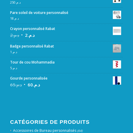
250
د.م.
Pare soleil de voiture personnalisé
18
د.م.
Crayon personnalisé Rabat
2
د.م.
2
د.م.
Badge personnalisé Rabat
1
د.م.
Tour de cou Mohammadia
5
د.م.
Gourde personnalisée
65
د.م.
60
د.م.
CATÉGORIES DE PRODUITS
Accessoires de Bureau personnalisés
(64)