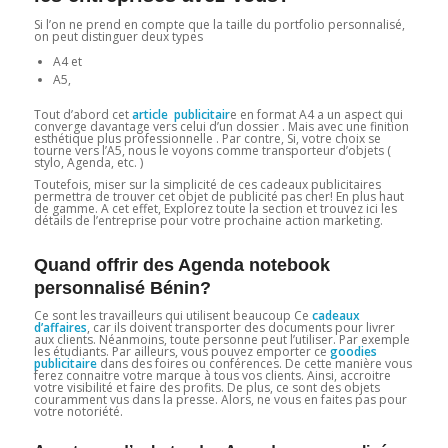
Si l’on ne prend en compte que la taille du portfolio personnalisé,
on peut distinguer deux types
A4 et
A5,
Tout d’abord cet
article publicitair
e en format A4 a un aspect qui
converge davantage vers celui d’un dossier . Mais avec une finition
esthétique plus professionnelle . Par contre, Si, votre choix se
tourne vers l’A5, nous le voyons comme transporteur d’objets (
stylo, Agenda, etc. )
Toutefois, miser sur la simplicité de ces cadeaux publicitaires
permettra de trouver cet objet de publicité pas cher! En plus haut
de gamme. A cet effet, Explorez toute la section et trouvez ici les
détails de l’entreprise pour votre prochaine action marketing.
Quand offrir des Agenda notebook
personnalisé Bénin?
Ce sont les travailleurs qui utilisent beaucoup Ce
cadeaux
d’affaires
, car ils doivent transporter des documents pour livrer
aux clients. Néanmoins, toute personne peut l’utiliser. Par exemple
les étudiants. Par ailleurs, vous pouvez emporter ce
goodies
publicitaire
dans des foires ou conférences. De cette manière vous
ferez connaitre votre marque à tous vos clients. Ainsi, accroitre
votre visibilité et faire des profits. De plus, ce sont des objets
couramment vus dans la presse. Alors, ne vous en faites pas pour
votre notoriété.