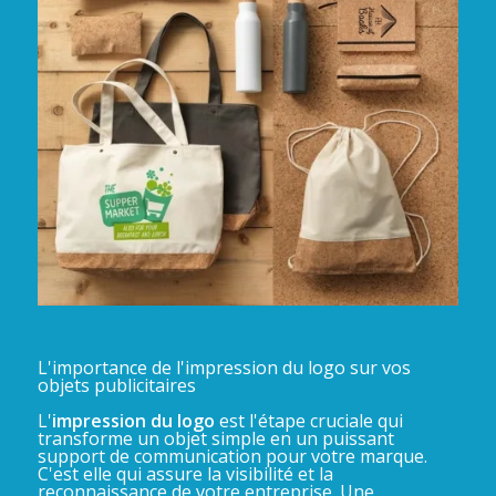
L'importance de l'impression du logo sur vos
objets publicitaires
L'
impression du logo
est l'étape cruciale qui
transforme un objet simple en un puissant
support de communication pour votre marque.
C'est elle qui assure la visibilité et la
reconnaissance de votre entreprise. Une