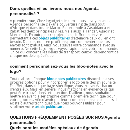
Dans quelles villes livrons-nous nos Agenda
personnalisé ?
A première vue, Chez lagadgeterie.com , nous envoyons nos
Agenda personnalisé Dakar à couverture rigide dans tout
d’Afrique et dans tout le Maroc Par exemple à Casablanca et
Rabat, les deux principales villes. Mais aussi à Tanger, Agadir et
Marrakech. En outre, notre objectif est d’offrir un service
permettant à ces
objets publicitaires
d’atteindre ceux qui en ont
besoin. De plus, nous en profitons pour commenter que nos
envois sont gratuits. Ainsi, vous suivez votre commande avec un
numéro. De cette façon vous voyez rapidement votre commande.
En ce qui concerne les délais de transport, ceux-ci dépendront de
chaque modèle spécifique!
comment personnalisez-vous les bloc-notes avec le
logo?
Tout d’abord; Chaque
bloc-notes publicitaires
disponible a ses
propres options pour y incorporer le logo ou le design souhaité.
En effet , dans chaque page spécifique, vous trouverez chacun
d’entre eux. Mais, en général, nous mettrons en évidence ce qui
peut être trouvé dans cette section. D’ailleurs, nous souhaitons
mettre en avant la sérigraphie comme première technique pour
votre goodies. Afin d’avoir plusieurs combinaisons de couleurs! Il
existe d’autres techniques que nous pouvons utiliser pour
sublimer votre
article publicitaire
.
QUESTIONS FRÉQUEMMENT POSÉES SUR NOS Agenda
personnalisé
Quels sont les modèles spéciaux de Agenda