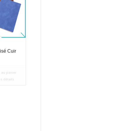
isé Cuir
 au panier
es détails