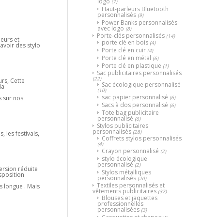
logo
(7)
Haut-parleurs Bluetooth
personnalisés
(9)
Power Banks personnalisés
avec logo
(8)
Porte-clés personnalisés
(14)
eurs et
porte clé en bois
(4)
avoir des stylo
Porte clé en cuir
(4)
Porte clé en métal
(6)
Porte clé en plastique
(1)
Sac publicitaires personnalisés
(22)
rs, Cette
Sac écologique personnalisé
la
(10)
sac papier personnalisé
(6)
s sur nos
Sacs à dos personnalisé
(6)
Tote bag publicitaire
personnalisé
(6)
Stylos publicitaires
personnalisés
(28)
 les festivals,
Coffrets stylos personnalisés
(4)
Crayon personnalisé
(2)
stylo écologique
personnalisé
(2)
ersion réduite
Stylos métalliques
sposition
personnalisés
(20)
Textiles personnalisés et
s longue . Mais
vêtements publicitaires
(37)
Blouses et jaquettes
professionnelles
personnalisées
(3)