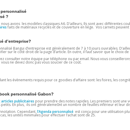
ersonnalisé
sé ?
us avons les modèles classiques A6. D’ailleurs, Ils sont avec différentes coul
aires
faits de matériaux recyclés et de couverture en liège. Vos carnets peuvent 
é d’entreprise?
alisé Bangui d’entreprise est généralement de 7 à 10 jours ouvrables. D’ailleu
er sur le coté droit de la page d’article. En outre, il faut savoir que le choix de 
ouvez consulter notre équipe par téléphone ou par email. Nous vous conseilleron
s, vous ne devez donc pas vous soucier de ce coût.
ant les évènements requis pour ce goodies d’affaire sont: les foires, les congrès,
tebook personnalisé Gabon?
x
articles publicitaires
pour prendre des notes rapides. Les premiers sont une v
etits. En plus, ils ont généraleme0nt un nombre de feuilles inférieur et leur di
annotation. Cependant,
l’Agenda personnalisé
est conçu pour une utilisation plu
as, les unités minimales pour effectuer l’achat sont de 25.