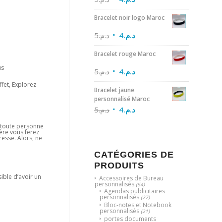
Bracelet noir logo Maroc
5
د.م.
4
د.م.
Bracelet rouge Maroc
us
5
د.م.
4
د.م.
ffet, Explorez
Bracelet jaune
personnalisé Maroc
5
د.م.
4
د.م.
, toute personne
ère vous ferez
resse. Alors, ne
CATÉGORIES DE
PRODUITS
ible d’avoir un
Accessoires de Bureau
personnalisés
(64)
Agendas publicitaires
personnalisés
(27)
Bloc-notes et Notebook
personnalisés
(21)
portes documents