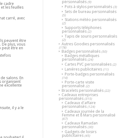
personnalisés
(9)
le cadre
Pots à stylos personnalisés
(3)
t les feuilles
Sets de bureau personnalisés
(5)
mat carré, avec
Stations météo personnalisés
(2)
Supports téléphones
personnalisés
(2)
Tapis de souris personnalisés
(2)
Ils peuvent être
Autres Goodies personnalisés
. De plus, vous
(178)
o peut être en
Badges personnalisés
(50)
utefois
Badges métalliques
personnalisés
(24)
Cartes PVC personnalisées
(2)
Lanières publicitaires
(11)
Porte-badges personnalisés
 de salons. En
(14)
s organisent
Porte-carte visite
une excellente
personnalisé
(2)
Bracelets personnalisés
(22)
Cadeaux entreprises
personnalisés
(315)
Cadeaux d'affaire
personnalisés
(124)
uite, il y a le
Cadeaux journée de la
Femme et 8 Mars personnalisé
(67)
Cadeaux Ramadan
personnalisés
(30)
Gadgets de loisirs
publicitaires
(45)
 souhaiter! il