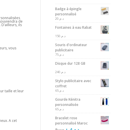
Badge à épingle
personnalisé
ersonnalisées
20
د.م.
e souviendra de
D’ailleurs, ils
Fontaines à eau Rabat
150
د.م.
Souris d'ordinateur
leurs, vous
publicitaire
75
د.م.
Disque dur 128 GB
240
د.م.
Stylo publicitaire avec
coffret
65
د.م.
r taille et leur
Gourde Kénitra
personnalisée
65
د.م.
Bracelet rose
neux. A cet
personnalisé Maroc
5
د.م.
4
د.م.