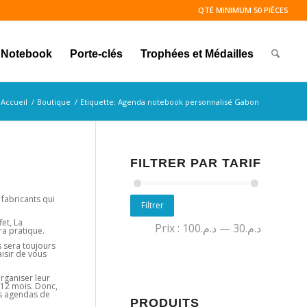
QTÉ MINIMUM 50 PIÈCES
Notebook
Porte-clés
Trophées et Médailles
Accueil
/
Boutique
/
Etiquette: Agenda notebook personnalisé Gabon
FILTRER PAR TARIF
fabricants qui
Filtrer
et, La
Prix :
د.م.100
—
د.م.30
ra pratique.
s sera toujours
isir de vous
rganiser leur
t 12 mois. Donc,
es agendas de
PRODUITS