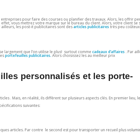
ntreprises pour faire des courses ou planifier des travaux. Alors, les offrir p
 effet, vous mettrez votre marque sur le bureau du client. Alors, votre client s
ailleurs, les post-it publicitaires sont des
articles publicitaires
très peu coûteux. 
ise largement que l’on utilise le plus! surtout comme
cadeaux d’affaires
. Par ail
des
portefeuilles publicitaires.
Alors choisissez les au meilleur prix
illes personnalisés et les porte-
s . Mais, en réalité, ils diffèrent sur plusieurs aspects clés. En premier lieu, leu
pécifications suivantes:
uelques articles. Par contre le second est pour transporter un recueil plus volumi