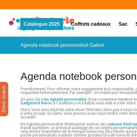
Catalogue 2025
Coffrets cadeaux
Sac
Agenda notebook personnalisé Gabon
Agenda notebook person
Devis Gratuit
Premièrement, Pour affirmer votre engagement éco-responsable, cho
respectent l’environnement. Par exemple , les matériaux renouvelab
De plus,
il y a les Agenda personnalisé
d’une couverture imitation bo
Gadgeterie Maroc
à Casablanca et à Rabat vous aide à créer votre
Alors, Vous avez déjà fait votre choix? N’hésitez donc pas à nous co
à votre écoute. En outre, Vous pouvez aussi nous rendre visite dan
accueillir.
les Agenda personnalisé d’entreprise sont un des
cadeaux d’entrep
travail quotidien. Le principal avantage de ces objets personnalisés
cela rendra l’exposition de la marque beaucoup plus élevée qu’ave
poche personnalisés à utiliser comme goodies lors de foires et d’