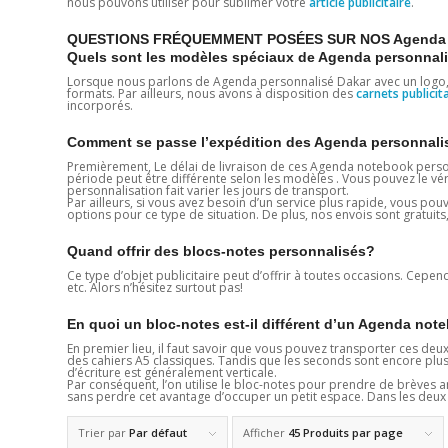
nous pouvons utiliser pour sublimer votre
article publicitaire
.
QUESTIONS FRÉQUEMMENT POSÉES SUR NOS Agenda p
Quels sont les modèles spéciaux de Agenda personnali
Lorsque nous parlons de Agenda personnalisé Dakar avec un logo, no
formats. Par ailleurs, nous avons à disposition des
carnets publicit
incorporés.
Comment se passe l’expédition des Agenda personnalis
Premièrement, Le délai de livraison de ces Agenda notebook personn
période peut être différente selon les modèles . Vous pouvez le vérifi
personnalisation fait varier les jours de transport.
Par ailleurs, si vous avez besoin d’un service plus rapide, vous p
options pour ce type de situation. De plus, nos envois sont gratuit
Quand offrir des blocs-notes personnalisés?
Ce type d’objet publicitaire peut d’offrir à toutes occasions. Cepend
etc. Alors n’hésitez surtout pas!
En quoi un bloc-notes est-il différent d’un Agenda no
En premier lieu, il faut savoir que vous pouvez transporter ces deu
des cahiers A5 classiques. Tandis que les seconds sont encore plus p
d’écriture est généralement verticale.
Par conséquent, l’on utilise le bloc-notes pour prendre de brèves 
sans perdre cet avantage d’occuper un petit espace. Dans les deux c
Trier par
Par défaut
Afficher
45 Produits par page