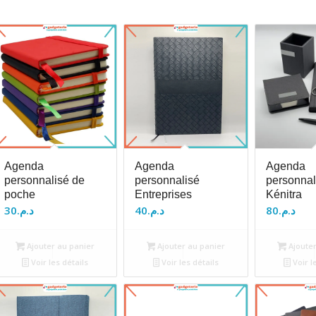
Agenda
Agenda
Agenda
personnalisé de
personnalisé
personnal
poche
Entreprises
Kénitra
30
د.م.
40
د.م.
80
د.م.
Ajouter au panier
Ajouter au panier
Ajouter
Voir les détails
Voir les détails
Voir l