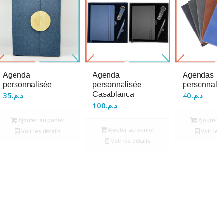
Agenda
Agenda
Agendas
personnalisée
personnalisée
personnal
Casablanca
35
د.م.
40
د.م.
100
د.م.
Ajouter au panier
Ajouter
Ajouter au panier
Voir les détails
Voir l
Voir les détails