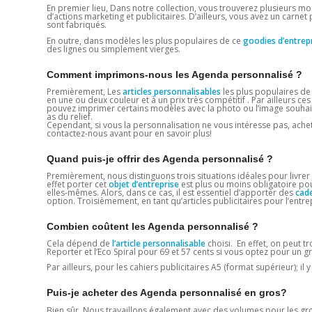
En premier lieu, Dans notre collection, vous trouverez plusieurs m
d’actions marketing et publicitaires. D’ailleurs, vous avez un carnet
sont fabriqués.
En outre, dans modèles les plus populaires de ce
goodies d’entrep
des lignes ou simplement vierges.
Comment imprimons-nous les Agenda personnalisé ?
Premièrement, Les
articles personnalisables
les plus populaires de 
en une ou deux couleur et à un prix très compétitif . Par ailleurs ce
pouvez imprimer certains modèles avec la photo ou l’image souhai
as du relief.
Cependant, si vous la personnalisation ne vous intéresse pas, achet
contactez-nous avant pour en savoir plus!
Quand puis-je offrir des Agenda personnalisé ?
Premièrement, nous distinguons trois situations idéales pour livre
effet porter cet
objet d’entreprise
est plus ou moins obligatoire pou
elles-mêmes. Alors, dans ce cas, il est essentiel d’apporter des
cade
option. Troisièmement, en tant qu’articles publicitaires pour l’entre
Combien coûtent les Agenda personnalisé ?
Cela dépend de
l’article personnalisable
choisi. En effet, on peut t
Reporter et l’Eco Spiral pour 69 et 57 cents si vous optez pour un 
Par ailleurs, pour les cahiers publicitaires A5 (format supérieur); il
Puis-je acheter des Agenda personnalisé en gros?
Bien sûr. Nous travaillons également avec des volumes pour les gros