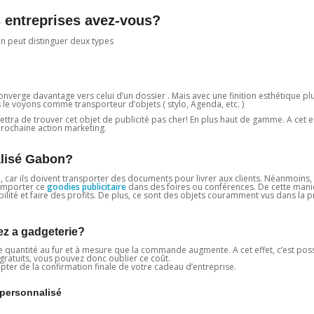
s entreprises avez-vous?
on peut distinguer deux types
onverge davantage vers celui d’un dossier . Mais avec une finition esthétique pl
us le voyons comme transporteur d’objets ( stylo, Agenda, etc. )
ettra de trouver cet objet de publicité pas cher! En plus haut de gamme. A cet e
 prochaine action marketing.
alisé Gabon?
s
, car ils doivent transporter des documents pour livrer aux clients. Néanmoins
z emporter ce
goodies publicitaire
dans des foires ou conférences. De cette mani
ibilité et faire des profits. De plus, ce sont des objets couramment vus dans la p
z a gadgeterie?
 quantité au fur et à mesure que la commande augmente. A cet effet, c’est poss
 gratuits, vous pouvez donc oublier ce coût.
ompter de la confirmation finale de votre cadeau d’entreprise.
ersonnalisé