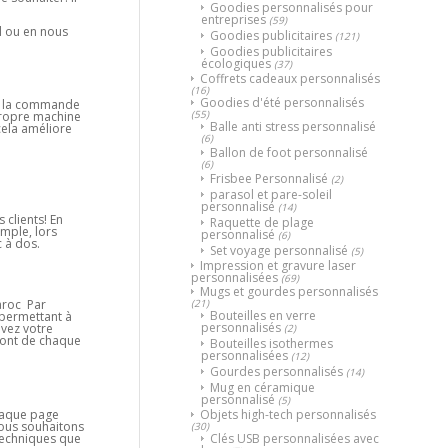
Goodies personnalisés pour
entreprises
(59)
l ou en nous
Goodies publicitaires
(121)
Goodies publicitaires
écologiques
(37)
Coffrets cadeaux personnalisés
(16)
Goodies d'été personnalisés
t à la commande
(55)
propre machine
Balle anti stress personnalisé
 cela améliore
(6)
Ballon de foot personnalisé
(6)
Frisbee Personnalisé
(2)
parasol et pare-soleil
personnalisé
(14)
 clients! En
Raquette de plage
mple, lors
personnalisé
(6)
 à dos.
Set voyage personnalisé
(5)
Impression et gravure laser
personnalisées
(69)
Mugs et gourdes personnalisés
(21)
aroc Par
Bouteilles en verre
e permettant à
personnalisés
ivez votre
(2)
ront de chaque
Bouteilles isothermes
personnalisées
(12)
Gourdes personnalisés
(14)
Mug en céramique
personnalisé
(5)
chaque page
Objets high-tech personnalisés
nous souhaitons
(30)
 techniques que
Clés USB personnalisées avec