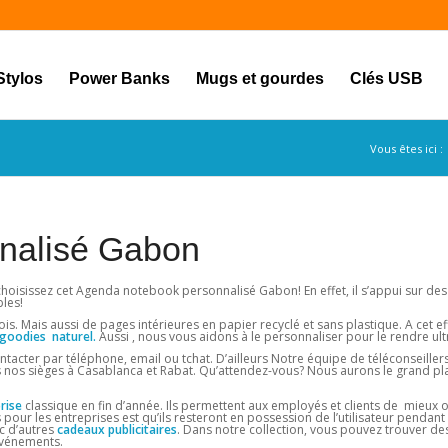
Stylos
Power Banks
Mugs et gourdes
Clés USB
Vous êtes ici :
nalisé Gabon
isissez cet Agenda notebook personnalisé Gabon! En effet, il s’appui sur des 
les!
is. Mais aussi de pages intérieures en papier recyclé et sans plastique. A cet eff
goodies naturel.
Aussi , nous vous aidons à le personnaliser pour le rendre ult
ntacter par téléphone, email ou tchat. D’ailleurs Notre équipe de téléconseiller
s nos sièges à Casablanca et Rabat. Qu’attendez-vous? Nous aurons le grand pla
rise
classique en fin d’année. Ils permettent aux employés et clients de mieux o
 pour les entreprises est qu’ils resteront en possession de l’utilisateur pendan
c d’autres
cadeaux
publicitaires
. Dans notre collection, vous pouvez trouver d
événements.