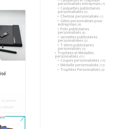
Casquettes et chapeaux
personnalisés entreprises
(7)
Casquettes publicitaires
personnalisées
(5)
Chemise personnalisée
(1)
Gilets personnalisés pour
entreprises
(9)
Polo publicitaires
personnalisés
(6)
serviettes publicitaires
personnalisées
(5)
T-shirts publicitaires
personnalisés
(3)
Trophées et Médailles
personnalisés
(51)
Coupes personnalisées
(10)
Médaille personnalisée
(13)
Trophées Personnalisés
(4)
isé
 au panier
es détails