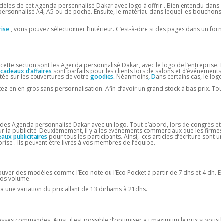
odèles de cet Agenda personnalisé Dakar avec logo à offrir . Bien entendu dans 
 personnalisé A4, A5 ou de poche. Ensuite, le matériau dans lequel les bouchons e
rise
, vous pouvez sélectionner l’intérieur. C’est-à-dire si des pages dans un for
cette section sont les Agenda personnalisé Dakar, avec le logo de l’entreprise. 
s
cadeaux d’affaires
sont parfaits pour les clients lors de salons et d’événements
tée sur les couvertures de votre
goodies.
Néanmoins
, D
ans certains cas, le log
ez-en en gros sans personnalisation. Afin d’avoir un grand stock à bas prix. To
r des Agenda personnalisé Dakar avec un logo. Tout d’abord, lors de congrès et
r la publicité. Deuxièmement, il y a les événements commerciaux que les firme
aux publicitaires
pour tous les participants. Ainsi, ces articles d’écriture sont 
prise . Ils peuvent être livrés à vos membres de l’équipe.
rouver des modèles comme l’Eco note ou l’Eco Pocket à partir de 7 dhs et 4 dh. Ens
gros volume.
 y a une variation du prix allant de 13 dirhams à 21dhs.
ses commandes. Ainsi, il est possible d’optimiser au maximum le prix si vous le