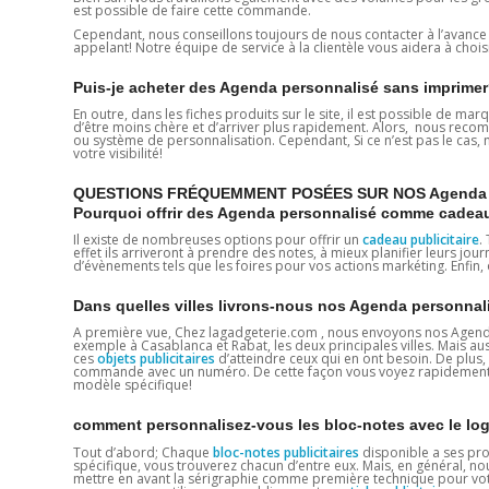
est possible de faire cette commande.
Cependant, nous conseillons toujours de nous contacter à l’avan
appelant! Notre équipe de service à la clientèle vous aidera à choisi
Puis-je acheter des Agenda personnalisé sans imprime
En outre, dans les fiches produits sur le site, il est possible de ma
d’être moins chère et d’arriver plus rapidement. Alors, nous reco
ou système de personnalisation. Cependant, Si ce n’est pas le cas, 
votre visibilité!
QUESTIONS FRÉQUEMMENT POSÉES SUR NOS Agenda p
Pourquoi offrir des Agenda personnalisé comme cadea
Il existe de nombreuses options pour offrir un
cadeau publicitaire
.
effet ils arriveront à prendre des notes, à mieux planifier leurs jou
d’évènements tels que les foires pour vos actions markéting. Enfin
Dans quelles villes livrons-nous nos Agenda personnal
A première vue, Chez lagadgeterie.com , nous envoyons nos Agenda
exemple à Casablanca et Rabat, les deux principales villes. Mais aus
ces
objets publicitaires
d’atteindre ceux qui en ont besoin. De plus,
commande avec un numéro. De cette façon vous voyez rapidement 
modèle spécifique!
comment personnalisez-vous les bloc-notes avec le lo
Tout d’abord; Chaque
bloc-notes publicitaires
disponible a ses pro
spécifique, vous trouverez chacun d’entre eux. Mais, en général, no
mettre en avant la sérigraphie comme première technique pour votre