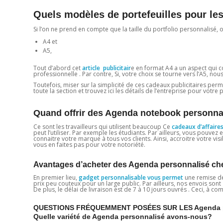
Quels modèles de portefeuilles pour le
Si l’on ne prend en compte que la taille du portfolio personnalisé, 
A4 et
A5,
Tout d’abord cet
article publicitair
e en format A4 a un aspect qui c
professionnelle . Par contre, Si, votre choix se tourne vers l’A5, no
Toutefois, miser sur la simplicité de ces cadeaux publicitaires perm
toute la section et trouvez ici les détails de l’entreprise pour votre
Quand offrir des Agenda notebook personn
Ce sont les travailleurs qui utilisent beaucoup Ce
cadeaux d’affaire
peut l’utiliser. Par exemple les étudiants. Par ailleurs, vous pouve
connaitre votre marque à tous vos clients. Ainsi, accroitre votre vis
vous en faites pas pour votre notoriété.
Avantages d’acheter des Agenda personnalisé che
En premier lieu,
gadget personnalisable vous permet
une remise de
prix peu couteux pour un large public. Par ailleurs, nos envois sont
De plus, le délai de livraison est de 7 à 10 jours ouvrés . Ceci, à c
QUESTIONS FRÉQUEMMENT POSÉES SUR LES Agenda p
Quelle variété de Agenda personnalisé avons-nous?