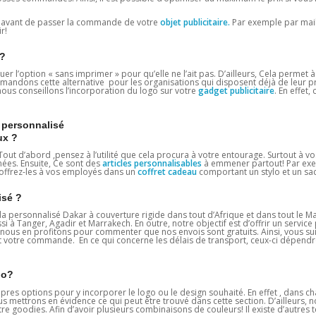
ce avant de passer la commande de votre
objet publicitaire.
Par exemple par mai
r!
r?
rquer l’option « sans imprimer » pour qu’elle ne l’ait pas. D’ailleurs, Cela perme
mmandons cette alternative pour les organisations qui disposent déjà de leur 
nous conseillons l’incorporation du logo sur votre
gadget
publicitaire
. En effet,
ersonnalisé
ux ?
 Tout d’abord ,pensez à l’utilité que cela procura à votre entourage. Surtout à vos
rnées. Ensuite, Ce sont des
articles personnalisables
à emmener partout! Par exe
, offrez-les à vos employés dans un
coffret cadeau
comportant un stylo et un sac
isé ?
 personnalisé Dakar à couverture rigide dans tout d’Afrique et dans tout le M
si à Tanger, Agadir et Marrakech. En outre, notre objectif est d’offrir un servic
 nous en profitons pour commenter que nos envois sont gratuits. Ainsi, vous su
votre commande. En ce qui concerne les délais de transport, ceux-ci dépend
go?
pres options pour y incorporer le logo ou le design souhaité. En effet , dans 
us mettrons en évidence ce qui peut être trouvé dans cette section. D’ailleurs, 
 goodies. Afin d’avoir plusieurs combinaisons de couleurs! Il existe d’autres