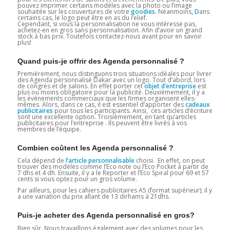
pouvez imprimer certains modèles avec la photo ou l’image
souhaitée sur les couvertures de votre
goodies.
Néanmoins
, D
ans
certains cas, le logo peut être en as du relief.
Cependant, si vous la personnalisation ne vous intéresse pas,
achetez-en en gros sans personnalisation. Afin d’avoir un grand
stock à bas prix. Toutefois contactez-nous avant pour en savoir
plus!
Quand puis-je offrir des Agenda personnalisé ?
Premièrement, nous distinguons trois situations idéales pour livrer
des Agenda personnalisé Dakar avec un logo. Tout d’abord, lors
de congrès et de salons. En effet porter cet
objet d’entreprise
est
plus ou moins obligatoire pour la publicité. Deuxièmement, il y a
les événements commerciaux que les firmes organisent elles-
mêmes. Alors, dans ce cas, il est essentiel d’apporter des
cadeaux
publicitaires
pour tous les participants. Ainsi, ces articles d’écriture
sont une excellente option. Troisièmement, en tant qu’articles
publicitaires pour l’entreprise . Ils peuvent être livrés à vos
membres de l’équipe.
Combien coûtent les Agenda personnalisé ?
Cela dépend de
l’article personnalisable
choisi. En effet, on peut
trouver des modèles comme l’Eco note ou l’Eco Pocket à partir de
7 dhs et 4 dh. Ensuite, il y a le Reporter et l’Eco Spiral pour 69 et 57
cents si vous optez pour un gros volume.
Par ailleurs, pour les cahiers publicitaires A5 (format supérieur); il y
a une variation du prix allant de 13 dirhams à 21dhs.
Puis-je acheter des Agenda personnalisé en gros?
Bien sûr. Nous travaillons également avec des volumes pour les