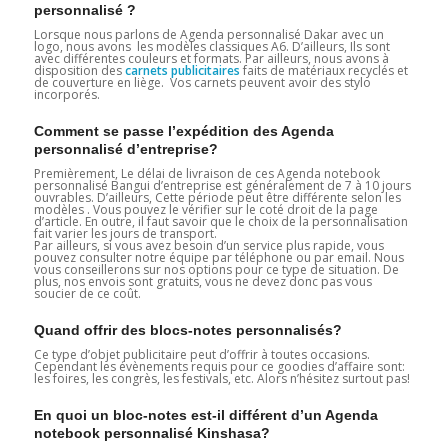
personnalisé ?
Lorsque nous parlons de Agenda personnalisé Dakar avec un
logo, nous avons les modèles classiques A6. D’ailleurs, Ils sont
avec différentes couleurs et formats. Par ailleurs, nous avons à
disposition des
carnets publicitaires
faits de matériaux recyclés et
de couverture en liège. Vos carnets peuvent avoir des stylo
incorporés.
Comment se passe l’expédition des Agenda
personnalisé d’entreprise?
Premièrement, Le délai de livraison de ces Agenda notebook
personnalisé Bangui d’entreprise est généralement de 7 à 10 jours
ouvrables. D’ailleurs, Cette période peut être différente selon les
modèles . Vous pouvez le vérifier sur le coté droit de la page
d’article. En outre, il faut savoir que le choix de la personnalisation
fait varier les jours de transport.
Par ailleurs, si vous avez besoin d’un service plus rapide, vous
pouvez consulter notre équipe par téléphone ou par email. Nous
vous conseillerons sur nos options pour ce type de situation. De
plus, nos envois sont gratuits, vous ne devez donc pas vous
soucier de ce coût.
Quand offrir des blocs-notes personnalisés?
Ce type d’objet publicitaire peut d’offrir à toutes occasions.
Cependant les évènements requis pour ce goodies d’affaire sont:
les foires, les congrès, les festivals, etc. Alors n’hésitez surtout pas!
En quoi un bloc-notes est-il différent d’un Agenda
notebook personnalisé Kinshasa?