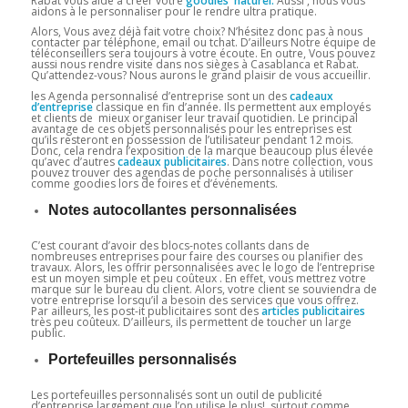
Rabat vous aide à créer votre
goodies naturel.
Aussi , nous vous
aidons à le personnaliser pour le rendre ultra pratique.
Alors, Vous avez déjà fait votre choix? N’hésitez donc pas à nous
contacter par téléphone, email ou tchat. D’ailleurs Notre équipe de
téléconseillers sera toujours à votre écoute. En outre, Vous pouvez
aussi nous rendre visite dans nos sièges à Casablanca et Rabat.
Qu’attendez-vous? Nous aurons le grand plaisir de vous accueillir.
les Agenda personnalisé d’entreprise sont un des
cadeaux
d’entreprise
classique en fin d’année. Ils permettent aux employés
et clients de mieux organiser leur travail quotidien. Le principal
avantage de ces objets personnalisés pour les entreprises est
qu’ils resteront en possession de l’utilisateur pendant 12 mois.
Donc, cela rendra l’exposition de la marque beaucoup plus élevée
qu’avec d’autres
cadeaux
publicitaires
. Dans notre collection, vous
pouvez trouver des agendas de poche personnalisés à utiliser
comme goodies lors de foires et d’événements.
Notes autocollantes personnalisées
C’est courant d’avoir des blocs-notes collants dans de
nombreuses entreprises pour faire des courses ou planifier des
travaux. Alors, les offrir personnalisées avec le logo de l’entreprise
est un moyen simple et peu coûteux . En effet, vous mettrez votre
marque sur le bureau du client. Alors, votre client se souviendra de
votre entreprise lorsqu’il a besoin des services que vous offrez.
Par ailleurs, les post-it publicitaires sont des
articles publicitaires
très peu coûteux. D’ailleurs, ils permettent de toucher un large
public.
Portefeuilles personnalisés
Les portefeuilles personnalisés sont un outil de publicité
d’entreprise largement que l’on utilise le plus! surtout comme