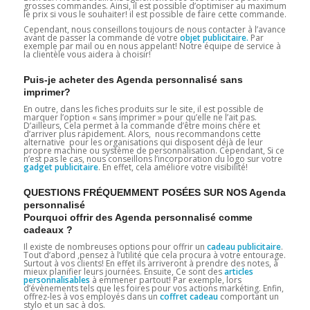
grosses commandes. Ainsi, il est possible d’optimiser au maximum
le prix si vous le souhaiter! il est possible de faire cette commande.
Cependant, nous conseillons toujours de nous contacter à l’avance
avant de passer la commande de votre
objet publicitaire.
Par
exemple par mail ou en nous appelant! Notre équipe de service à
la clientèle vous aidera à choisir!
Puis-je acheter des Agenda personnalisé sans
imprimer?
En outre, dans les fiches produits sur le site, il est possible de
marquer l’option « sans imprimer » pour qu’elle ne l’ait pas.
D’ailleurs, Cela permet à la commande d’être moins chère et
d’arriver plus rapidement. Alors, nous recommandons cette
alternative pour les organisations qui disposent déjà de leur
propre machine ou système de personnalisation. Cependant, Si ce
n’est pas le cas, nous conseillons l’incorporation du logo sur votre
gadget
publicitaire
. En effet, cela améliore votre visibilité!
QUESTIONS FRÉQUEMMENT POSÉES SUR NOS Agenda
personnalisé
Pourquoi offrir des Agenda personnalisé comme
cadeaux ?
Il existe de nombreuses options pour offrir un
cadeau publicitaire
.
Tout d’abord ,pensez à l’utilité que cela procura à votre entourage.
Surtout à vos clients! En effet ils arriveront à prendre des notes, à
mieux planifier leurs journées. Ensuite, Ce sont des
articles
personnalisables
à emmener partout! Par exemple, lors
d’évènements tels que les foires pour vos actions markéting. Enfin,
offrez-les à vos employés dans un
coffret cadeau
comportant un
stylo et un sac à dos.