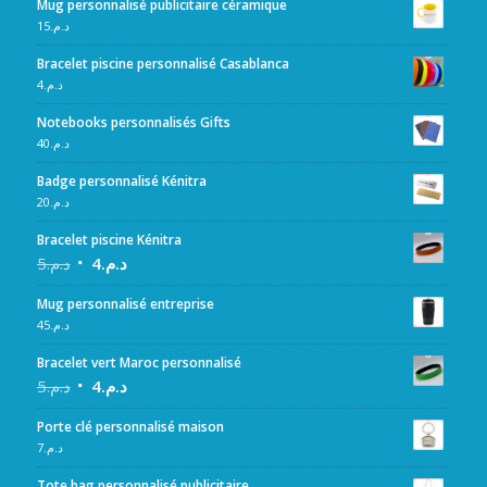
Mug personnalisé publicitaire céramique
15
د.م.
Bracelet piscine personnalisé Casablanca
4
د.م.
Notebooks personnalisés Gifts
40
د.م.
Badge personnalisé Kénitra
20
د.م.
Bracelet piscine Kénitra
5
د.م.
4
د.م.
Mug personnalisé entreprise
45
د.م.
Bracelet vert Maroc personnalisé
5
د.م.
4
د.م.
Porte clé personnalisé maison
7
د.م.
Tote bag personnalisé publicitaire