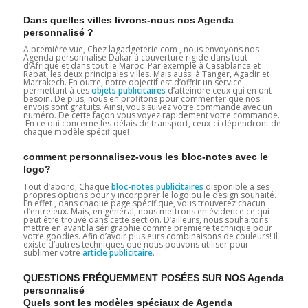
Dans quelles villes livrons-nous nos Agenda
personnalisé ?
A première vue, Chez lagadgeterie.com , nous envoyons nos
Agenda personnalisé Dakar à couverture rigide dans tout
d’Afrique et dans tout le Maroc Par exemple à Casablanca et
Rabat, les deux principales villes. Mais aussi à Tanger, Agadir et
Marrakech. En outre, notre objectif est d’offrir un service
permettant à ces
objets publicitaires
d’atteindre ceux qui en ont
besoin. De plus, nous en profitons pour commenter que nos
envois sont gratuits. Ainsi, vous suivez votre commande avec un
numéro. De cette façon vous voyez rapidement votre commande.
En ce qui concerne les délais de transport, ceux-ci dépendront de
chaque modèle spécifique!
comment personnalisez-vous les bloc-notes avec le
logo?
Tout d’abord; Chaque
bloc-notes publicitaires
disponible a ses
propres options pour y incorporer le logo ou le design souhaité.
En effet , dans chaque page spécifique, vous trouverez chacun
d’entre eux. Mais, en général, nous mettrons en évidence ce qui
peut être trouvé dans cette section. D’ailleurs, nous souhaitons
mettre en avant la sérigraphie comme première technique pour
votre goodies. Afin d’avoir plusieurs combinaisons de couleurs! Il
existe d’autres techniques que nous pouvons utiliser pour
sublimer votre
article publicitaire
.
QUESTIONS FRÉQUEMMENT POSÉES SUR NOS Agenda
personnalisé
Quels sont les modèles spéciaux de Agenda