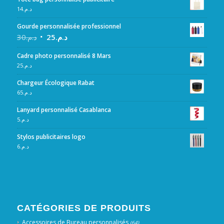
14
د.م.
Gourde personnalisée professionnel
30
د.م.
25
د.م.
Cadre photo personnalisé 8 Mars
25
د.م.
Chargeur Écologique Rabat
65
د.م.
Lanyard personnalisé Casablanca
5
د.م.
Stylos publicitaires logo
6
د.م.
CATÉGORIES DE PRODUITS
Accessoires de Bureau personnalisés
(64)