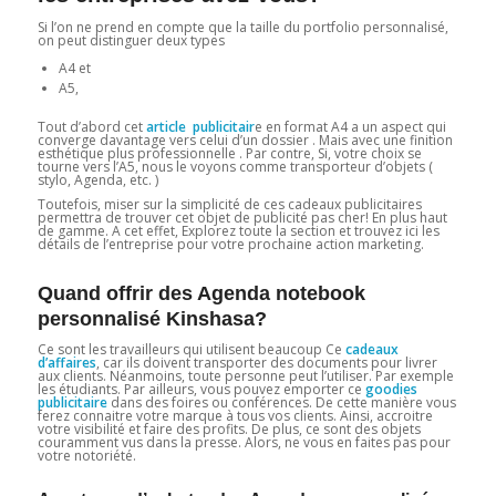
Si l’on ne prend en compte que la taille du portfolio personnalisé,
on peut distinguer deux types
A4 et
A5,
Tout d’abord cet
article publicitair
e en format A4 a un aspect qui
converge davantage vers celui d’un dossier . Mais avec une finition
esthétique plus professionnelle . Par contre, Si, votre choix se
tourne vers l’A5, nous le voyons comme transporteur d’objets (
stylo, Agenda, etc. )
Toutefois, miser sur la simplicité de ces cadeaux publicitaires
permettra de trouver cet objet de publicité pas cher! En plus haut
de gamme. A cet effet, Explorez toute la section et trouvez ici les
détails de l’entreprise pour votre prochaine action marketing.
Quand offrir des Agenda notebook
personnalisé Kinshasa?
Ce sont les travailleurs qui utilisent beaucoup Ce
cadeaux
d’affaires
, car ils doivent transporter des documents pour livrer
aux clients. Néanmoins, toute personne peut l’utiliser. Par exemple
les étudiants. Par ailleurs, vous pouvez emporter ce
goodies
publicitaire
dans des foires ou conférences. De cette manière vous
ferez connaitre votre marque à tous vos clients. Ainsi, accroitre
votre visibilité et faire des profits. De plus, ce sont des objets
couramment vus dans la presse. Alors, ne vous en faites pas pour
votre notoriété.