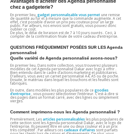
Avantages d’acheter des Agenda personnalisé
chez a gadgeterie?
En premier lieu,
gadget personnalisable vous permet
une remise
de quantité au fur et à mesure que la commande augmente. A cet
effet, c’est possible d’avoir un prix peu couteux pour un large
public. Par ailleurs, nos envois sont gratuits, vous pouvez donc
oublier ce coût.
De plus, le délai de livraison est de 7 à 10 jours ouvrés . Ceci, à
compter de la confirmation finale de votre cadeau d’entreprise.
QUESTIONS FRÉQUEMMENT POSÉES SUR LES Agenda
personnalisé
Quelle variété de Agenda personnalisé avons-nous?
En premier lieu, Dans notre collection, vous trouverez plusieurs
modèles de cet Agenda personnalisé Dakar avec logo à offrir .
Bien entendu dans le cadre d’actions marketing et publicitaires.
D’ailleurs, vous avez un carnet personnalisé A4, A5 ou de poche.
Ensuite, le matériau dans lequel les bouchons et les feuilles sont
fabriqués.
En outre, dans modèles les plus populaires de ce
goodies
d’entreprise
, vous pouvez sélectionner l’intérieur. C’est-à-dire si
des pages dans un format carré, avec des lignes ou simplement
vierges.
Comment imprimons-nous les Agenda personnalisé ?
Premièrement, Les
articles personnalisables
les plus populaires de
cette section sont les Agenda personnalisé Dakar, avec le logo de
l’entreprise. Ils peuvent être en une ou deux couleur et à un prix
très compétitif . Par ailleurs ces
cadeaux d’affaires
sont parfaits
pour les clients lors de salons et d’événements. De plus, vous