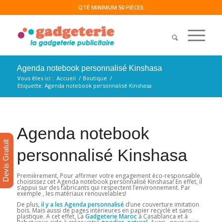
QTÉ MINIMUM 50 PIÈCES
Agenda notebook personnalisé Kinshasa
Vous êtes ici :
Accueil
/
Boutique
/
Etiquette: Agenda notebook personnalisé Kinshasa
Agenda notebook
Devis Gratuit
personnalisé Kinshasa
Premièrement, Pour affirmer votre engagement éco-responsable,
choisissez cet Agenda notebook personnalisé Kinshasa! En effet, il
s’appui sur des fabricants qui respectent l’environnement. Par
exemple , les matériaux renouvelables!
De plus,
il y a les Agenda personnalisé
d’une couverture imitation
bois. Mais aussi de pages intérieures en papier recyclé et sans
plastique. A cet effet, La
Gadgeterie Maroc
à Casablanca et à