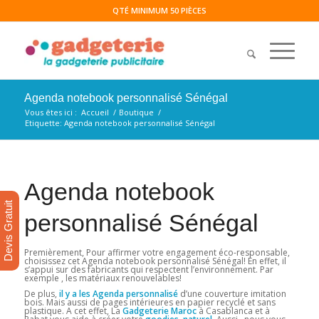
QTÉ MINIMUM 50 PIÈCES
Agenda notebook personnalisé Sénégal
Vous êtes ici :
Accueil
/
Boutique
/
Etiquette: Agenda notebook personnalisé Sénégal
Agenda notebook
Devis Gratuit
personnalisé Sénégal
Premièrement, Pour affirmer votre engagement éco-responsable,
choisissez cet Agenda notebook personnalisé Sénégal! En effet, il
s’appui sur des fabricants qui respectent l’environnement. Par
exemple , les matériaux renouvelables!
De plus,
il y a les Agenda personnalisé
d’une couverture imitation
bois. Mais aussi de pages intérieures en papier recyclé et sans
plastique. A cet effet, La
Gadgeterie Maroc
à Casablanca et à