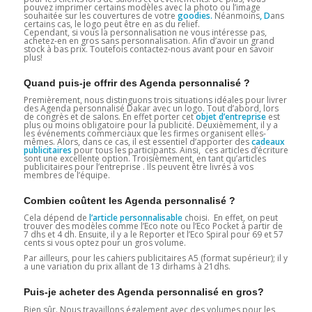
pouvez imprimer certains modèles avec la photo ou l’image
souhaitée sur les couvertures de votre
goodies.
Néanmoins
, D
ans
certains cas, le logo peut être en as du relief.
Cependant, si vous la personnalisation ne vous intéresse pas,
achetez-en en gros sans personnalisation. Afin d’avoir un grand
stock à bas prix. Toutefois contactez-nous avant pour en savoir
plus!
Quand puis-je offrir des Agenda personnalisé ?
Premièrement, nous distinguons trois situations idéales pour livrer
des Agenda personnalisé Dakar avec un logo. Tout d’abord, lors
de congrès et de salons. En effet porter cet
objet d’entreprise
est
plus ou moins obligatoire pour la publicité. Deuxièmement, il y a
les événements commerciaux que les firmes organisent elles-
mêmes. Alors, dans ce cas, il est essentiel d’apporter des
cadeaux
publicitaires
pour tous les participants. Ainsi, ces articles d’écriture
sont une excellente option. Troisièmement, en tant qu’articles
publicitaires pour l’entreprise . Ils peuvent être livrés à vos
membres de l’équipe.
Combien coûtent les Agenda personnalisé ?
Cela dépend de
l’article personnalisable
choisi. En effet, on peut
trouver des modèles comme l’Eco note ou l’Eco Pocket à partir de
7 dhs et 4 dh. Ensuite, il y a le Reporter et l’Eco Spiral pour 69 et 57
cents si vous optez pour un gros volume.
Par ailleurs, pour les cahiers publicitaires A5 (format supérieur); il y
a une variation du prix allant de 13 dirhams à 21dhs.
Puis-je acheter des Agenda personnalisé en gros?
Bien sûr. Nous travaillons également avec des volumes pour les