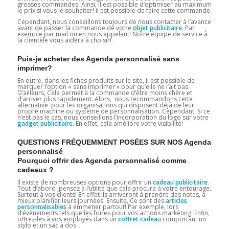
grosses commandes. Ainsi, il est possible d’optimiser au maximum
le prix si vous le souhaiter! il est possible de faire cette commande.
Cependant, nous conseillons toujours de nous contacter à l’avance
avant de passer la commande de votre
objet publicitaire.
Par
exemple par mail ou en nous appelant! Notre équipe de service à
la clientèle vous aidera à choisir!
Puis-je acheter des Agenda personnalisé sans
imprimer?
En outre, dans les fiches produits sur le site, il est possible de
marquer l’option « sans imprimer » pour qu’elle ne l’ait pas.
D’ailleurs, Cela permet à la commande d’être moins chère et
d’arriver plus rapidement. Alors, nous recommandons cette
alternative pour les organisations qui disposent déjà de leur
propre machine ou système de personnalisation. Cependant, Si ce
n’est pas le cas, nous conseillons l’incorporation du logo sur votre
gadget
publicitaire
. En effet, cela améliore votre visibilité!
QUESTIONS FRÉQUEMMENT POSÉES SUR NOS Agenda
personnalisé
Pourquoi offrir des Agenda personnalisé comme
cadeaux ?
Il existe de nombreuses options pour offrir un
cadeau publicitaire
.
Tout d’abord ,pensez à l’utilité que cela procura à votre entourage.
Surtout à vos clients! En effet ils arriveront à prendre des notes, à
mieux planifier leurs journées. Ensuite, Ce sont des
articles
personnalisables
à emmener partout! Par exemple, lors
d’évènements tels que les foires pour vos actions markéting. Enfin,
offrez-les à vos employés dans un
coffret cadeau
comportant un
stylo et un sac à dos.