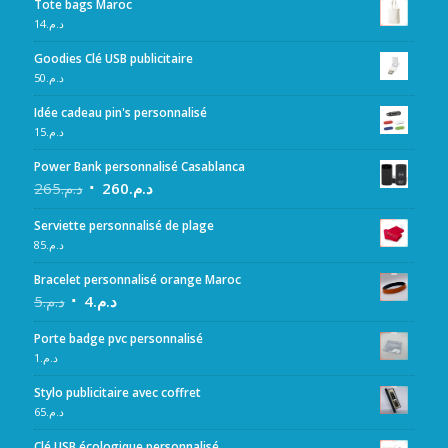
Tote bags Maroc
14
د.م.
Goodies Clé USB publicitaire
50
د.م.
Idée cadeau pin's personnalisé
15
د.م.
Power Bank personnalisé Casablanca
265
د.م.
260
د.م.
Serviette personnalisé de plage
85
د.م.
Bracelet personnalisé orange Maroc
5
د.م.
4
د.م.
Porte badge pvc personnalisé
1
د.م.
Stylo publicitaire avec coffret
65
د.م.
Clé USB écologique personnalisé