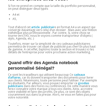
Si l’on ne prend en compte que la taille du portfolio personnalisé,
on peut distinguer deux types
A4 et
A5,
Tout d’abord cet
article publicitair
e en format A4 a un aspect qui
converge davantage vers celui d’un dossier . Mais avec une finition
esthétique plus professionnelle . Par contre, Si, votre choix se
tourne vers l’A5, nous le voyons comme transporteur d’objets (
stylo, Agenda, etc. )
Toutefois, miser sur la simplicité de ces cadeaux publicitaires
permettra de trouver cet objet de publicité pas cher! En plus haut
de gamme. A cet effet, Explorez toute la section et trouvez ici les
détails de l’entreprise pour votre prochaine action marketing.
Quand offrir des Agenda notebook
personnalisé Sénégal?
Ce sont les travailleurs qui utilisent beaucoup Ce
cadeaux
d’affaires
, car ils doivent transporter des documents pour livrer
aux clients. Néanmoins, toute personne peut l’utiliser. Par exemple
les étudiants. Par ailleurs, vous pouvez emporter ce
goodies
publicitaire
dans des foires ou conférences. De cette manière vous
ferez connaitre votre marque à tous vos clients. Ainsi, accroitre
votre visibilité et faire des profits. De plus, ce sont des objets
couramment vus dans la presse. Alors, ne vous en faites pas pour
votre notoriété.