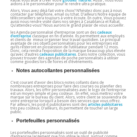
Rabat vous aide à créer votre
goodies naturel.
Aussi , nous vous
aidons à le personnaliser pour le rendre ultra pratique.
Alors, Vous avez déjà fait votre choix? N’hésitez donc pas à nous
contacter par téléphone, email ou tchat. D’ailleurs Notre équipe de
téléconseillers sera toujours à votre écoute. En outre, Vous pouvez
aussi nous rendre visite dans nos sièges à Casablanca et Rabat.
Qu’attendez-vous? Nous aurons le grand plaisir de vous accueillir.
les Agenda personnalisé d’entreprise sont un des
cadeaux
d’entreprise
classique en fin d’année. Ils permettent aux employés
et clients de mieux organiser leur travail quotidien. Le principal
avantage de ces objets personnalisés pour les entreprises est
qu’ils resteront en possession de l’utilisateur pendant 12 mois.
Donc, cela rendra l’exposition de la marque beaucoup plus élevée
qu’avec d’autres
cadeaux
publicitaires
. Dans notre collection, vous
pouvez trouver des agendas de poche personnalisés à utiliser
comme goodies lors de foires et d’événements.
Notes autocollantes personnalisées
C’est courant d’avoir des blocs-notes collants dans de
nombreuses entreprises pour faire des courses ou planifier des
travaux. Alors, les offrir personnalisées avec le logo de l’entreprise
est un moyen simple et peu coûteux . En effet, vous mettrez votre
marque sur le bureau du client. Alors, votre client se souviendra de
votre entreprise lorsqu’il a besoin des services que vous offrez.
Par ailleurs, les post-it publicitaires sont des
articles publicitaires
très peu coûteux. D’ailleurs, ils permettent de toucher un large
public.
Portefeuilles personnalisés
Les portefeuilles personnalisés sont un outil de publicité
d’entreprise largement que l’on utilise le plus! surtout comme