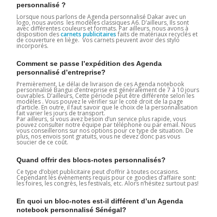
personnalisé ?
Lorsque nous parlons de Agenda personnalisé Dakar avec un
logo, nous avons les modèles classiques A6. D’ailleurs, Ils sont
avec différentes couleurs et formats. Par ailleurs, nous avons à
disposition des
carnets publicitaires
faits de matériaux recyclés et
de couverture en liège. Vos carnets peuvent avoir des stylo
incorporés.
Comment se passe l’expédition des Agenda
personnalisé d’entreprise?
Premièrement, Le délai de livraison de ces Agenda notebook
personnalisé Bangui d’entreprise est généralement de 7 à 10 jours
ouvrables. D’ailleurs, Cette période peut être différente selon les
modèles . Vous pouvez le vérifier sur le coté droit de la page
d’article. En outre, il faut savoir que le choix de la personnalisation
fait varier les jours de transport.
Par ailleurs, si vous avez besoin d’un service plus rapide, vous
pouvez consulter notre équipe par téléphone ou par email. Nous
vous conseillerons sur nos options pour ce type de situation. De
plus, nos envois sont gratuits, vous ne devez donc pas vous
soucier de ce coût.
Quand offrir des blocs-notes personnalisés?
Ce type d’objet publicitaire peut d’offrir à toutes occasions.
Cependant les évènements requis pour ce goodies d’affaire sont:
les foires, les congrès, les festivals, etc. Alors n’hésitez surtout pas!
En quoi un bloc-notes est-il différent d’un Agenda
notebook personnalisé Sénégal?