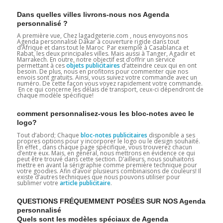
Dans quelles villes livrons-nous nos Agenda
personnalisé ?
A première vue, Chez lagadgeterie.com , nous envoyons nos
Agenda personnalisé Dakar à couverture rigide dans tout
d’Afrique et dans tout le Maroc Par exemple à Casablanca et
Rabat, les deux principales villes. Mais aussi à Tanger, Agadir et
Marrakech. En outre, notre objectif est d’offrir un service
permettant à ces
objets publicitaires
d’atteindre ceux qui en ont
besoin. De plus, nous en profitons pour commenter que nos
envois sont gratuits. Ainsi, vous suivez votre commande avec un
numéro. De cette façon vous voyez rapidement votre commande.
En ce qui concerne les délais de transport, ceux-ci dépendront de
chaque modèle spécifique!
comment personnalisez-vous les bloc-notes avec le
logo?
Tout d’abord; Chaque
bloc-notes publicitaires
disponible a ses
propres options pour y incorporer le logo ou le design souhaité.
En effet , dans chaque page spécifique, vous trouverez chacun
d’entre eux. Mais, en général, nous mettrons en évidence ce qui
peut être trouvé dans cette section. D’ailleurs, nous souhaitons
mettre en avant la sérigraphie comme première technique pour
votre goodies. Afin d’avoir plusieurs combinaisons de couleurs! Il
existe d’autres techniques que nous pouvons utiliser pour
sublimer votre
article publicitaire
.
QUESTIONS FRÉQUEMMENT POSÉES SUR NOS Agenda
personnalisé
Quels sont les modèles spéciaux de Agenda