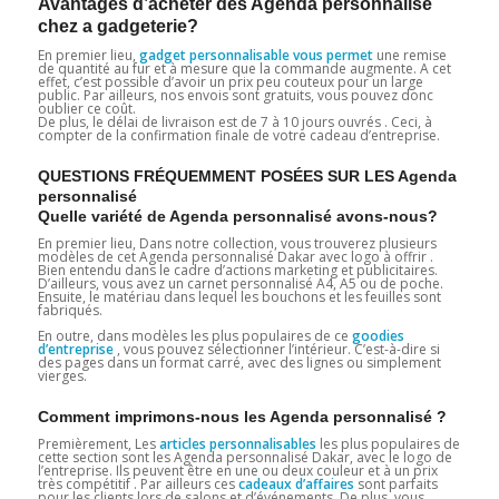
Avantages d’acheter des Agenda personnalisé
chez a gadgeterie?
En premier lieu,
gadget personnalisable vous permet
une remise
de quantité au fur et à mesure que la commande augmente. A cet
effet, c’est possible d’avoir un prix peu couteux pour un large
public. Par ailleurs, nos envois sont gratuits, vous pouvez donc
oublier ce coût.
De plus, le délai de livraison est de 7 à 10 jours ouvrés . Ceci, à
compter de la confirmation finale de votre cadeau d’entreprise.
QUESTIONS FRÉQUEMMENT POSÉES SUR LES Agenda
personnalisé
Quelle variété de Agenda personnalisé avons-nous?
En premier lieu, Dans notre collection, vous trouverez plusieurs
modèles de cet Agenda personnalisé Dakar avec logo à offrir .
Bien entendu dans le cadre d’actions marketing et publicitaires.
D’ailleurs, vous avez un carnet personnalisé A4, A5 ou de poche.
Ensuite, le matériau dans lequel les bouchons et les feuilles sont
fabriqués.
En outre, dans modèles les plus populaires de ce
goodies
d’entreprise
, vous pouvez sélectionner l’intérieur. C’est-à-dire si
des pages dans un format carré, avec des lignes ou simplement
vierges.
Comment imprimons-nous les Agenda personnalisé ?
Premièrement, Les
articles personnalisables
les plus populaires de
cette section sont les Agenda personnalisé Dakar, avec le logo de
l’entreprise. Ils peuvent être en une ou deux couleur et à un prix
très compétitif . Par ailleurs ces
cadeaux d’affaires
sont parfaits
pour les clients lors de salons et d’événements. De plus, vous