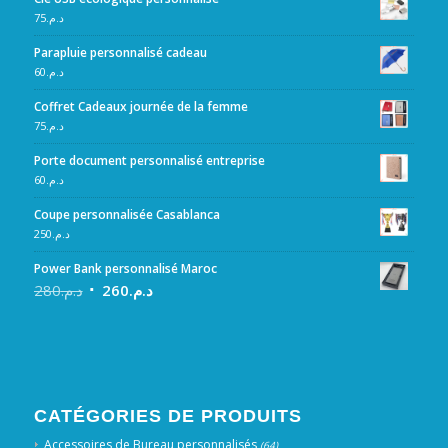
75
د.م.
Parapluie personnalisé cadeau
60
د.م.
Coffret Cadeaux journée de la femme
75
د.م.
Porte document personnalisé entreprise
60
د.م.
Coupe personnalisée Casablanca
250
د.م.
Power Bank personnalisé Maroc
280
د.م.
260
د.م.
CATÉGORIES DE PRODUITS
Accessoires de Bureau personnalisés
(64)