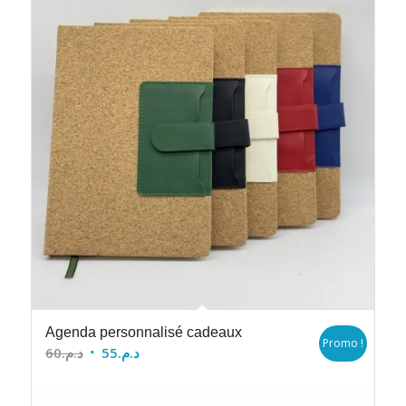
Agenda personnalisé cadeaux
Promo !
Le
Le
60
د.م.
55
د.م.
prix
prix
initial
actuel