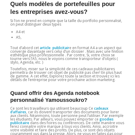
Quels modèles de portefeuilles pour
les entreprises avez-vous?
Si l’on ne prend en compte que la taille du portfolio personnalisé,
on peut distinguer deux types
A4 et
A5,
Tout d’abord cet
article publicitair
e en format A4 a un aspect qui
converge davantage vers celui d’un dossier . Mais avec une finition
esthétique plus professionnelle . Par contre, Si, votre choix se
tourne vers l’A5, nous le voyons comme transporteur d’objets (
stylo, Agenda, etc. )
Toutefois, miser sur la simplicité de ces cadeaux publicitaires
permettra de trouver cet objet de publicité pas cher! En plus haut
de gamme. A cet effet, Explorez toute la section et trouvez ici les
détails de l’entreprise pour votre prochaine action marketing.
Quand offrir des Agenda notebook
personnalisé Yamoussoukro?
Ce sont les travailleurs qui utilisent beaucoup Ce
cadeaux
d’affaires
, car ils doivent transporter des documents pour livrer
aux clients. Néanmoins, toute personne peut l’utiliser. Par exemple
les étudiants. Par ailleurs, vous pouvez emporter ce
goodies
publicitaire
dans des foires ou conférences. De cette manière vous
ferez connaitre votre marque à tous vos clients. Ainsi, accroitre
votre visibilité et faire des profits. De plus, ce sont des objets
couramment vus dans la presse. Alors, ne vous en faites pas pour