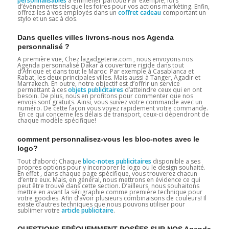
personnalisables
à emmener partout! Par exemple, lors
d’évènements tels que les foires pour vos actions markéting. Enfin,
offrez-les à vos employés dans un
coffret cadeau
comportant un
stylo et un sac à dos.
Dans quelles villes livrons-nous nos Agenda
personnalisé ?
A première vue, Chez lagadgeterie.com , nous envoyons nos
Agenda personnalisé Dakar à couverture rigide dans tout
d’Afrique et dans tout le Maroc Par exemple à Casablanca et
Rabat, les deux principales villes. Mais aussi à Tanger, Agadir et
Marrakech. En outre, notre objectif est d’offrir un service
permettant à ces
objets publicitaires
d’atteindre ceux qui en ont
besoin. De plus, nous en profitons pour commenter que nos
envois sont gratuits. Ainsi, vous suivez votre commande avec un
numéro. De cette façon vous voyez rapidement votre commande.
En ce qui concerne les délais de transport, ceux-ci dépendront de
chaque modèle spécifique!
comment personnalisez-vous les bloc-notes avec le
logo?
Tout d’abord; Chaque
bloc-notes publicitaires
disponible a ses
propres options pour y incorporer le logo ou le design souhaité.
En effet , dans chaque page spécifique, vous trouverez chacun
d’entre eux. Mais, en général, nous mettrons en évidence ce qui
peut être trouvé dans cette section. D’ailleurs, nous souhaitons
mettre en avant la sérigraphie comme première technique pour
votre goodies. Afin d’avoir plusieurs combinaisons de couleurs! Il
existe d’autres techniques que nous pouvons utiliser pour
sublimer votre
article publicitaire
.
QUESTIONS FRÉQUEMMENT POSÉES SUR NOS Agenda