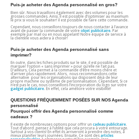
Puis-je acheter des Agenda personnalisé en gros?
Bien sûr. Nous travaillons également avec des volumes pour les
grosses commandes. Ainsi, il est possible d’optimiser au maximum
le prix si vous le souhaiter! il est possible de faire cette commande.
Cependant, nous conseillons toujours de nous contacter à l’avance
avant de passer la commande de votre
objet publicitaire.
Par
exemple par mail ou en nous appelant! Notre équipe de service à
la clientèle vous aidera à choisir!
Puis-je acheter des Agenda personnalisé sans
imprimer?
En outre, dans les fiches produits sur le site, il est possible de
marquer l’option « sans imprimer » pour qu’elle ne l’ait pas.
D’ailleurs, Cela permet à la commande d’être moins chère et
d’arriver plus rapidement. Alors, nous recommandons cette
alternative pour les organisations qui disposent déjà de leur
propre machine ou système de personnalisation. Cependant, Si ce
n’est pas le cas, nous conseillons l’incorporation du logo sur votre
gadget
publicitaire
. En effet, cela améliore votre visibilité!
QUESTIONS FRÉQUEMMENT POSÉES SUR NOS Agenda
personnalisé
Pourquoi offrir des Agenda personnalisé comme
cadeaux ?
Il existe de nombreuses options pour offrir un
cadeau publicitaire
.
Tout d’abord ,pensez à l’utilité que cela procura à votre entourage.
Surtout à vos clients! En effet ils arriveront à prendre des notes, à
mieux planifier leurs journées. Ensuite, Ce sont des
articles