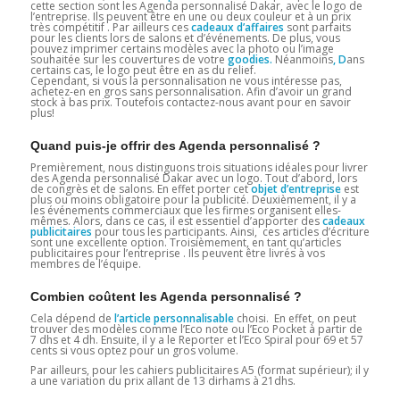
cette section sont les Agenda personnalisé Dakar, avec le logo de
l’entreprise. Ils peuvent être en une ou deux couleur et à un prix
très compétitif . Par ailleurs ces
cadeaux d’affaires
sont parfaits
pour les clients lors de salons et d’événements. De plus, vous
pouvez imprimer certains modèles avec la photo ou l’image
souhaitée sur les couvertures de votre
goodies.
Néanmoins
, D
ans
certains cas, le logo peut être en as du relief.
Cependant, si vous la personnalisation ne vous intéresse pas,
achetez-en en gros sans personnalisation. Afin d’avoir un grand
stock à bas prix. Toutefois contactez-nous avant pour en savoir
plus!
Quand puis-je offrir des Agenda personnalisé ?
Premièrement, nous distinguons trois situations idéales pour livrer
des Agenda personnalisé Dakar avec un logo. Tout d’abord, lors
de congrès et de salons. En effet porter cet
objet d’entreprise
est
plus ou moins obligatoire pour la publicité. Deuxièmement, il y a
les événements commerciaux que les firmes organisent elles-
mêmes. Alors, dans ce cas, il est essentiel d’apporter des
cadeaux
publicitaires
pour tous les participants. Ainsi, ces articles d’écriture
sont une excellente option. Troisièmement, en tant qu’articles
publicitaires pour l’entreprise . Ils peuvent être livrés à vos
membres de l’équipe.
Combien coûtent les Agenda personnalisé ?
Cela dépend de
l’article personnalisable
choisi. En effet, on peut
trouver des modèles comme l’Eco note ou l’Eco Pocket à partir de
7 dhs et 4 dh. Ensuite, il y a le Reporter et l’Eco Spiral pour 69 et 57
cents si vous optez pour un gros volume.
Par ailleurs, pour les cahiers publicitaires A5 (format supérieur); il y
a une variation du prix allant de 13 dirhams à 21dhs.