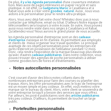
De plus,
il y a les Agenda personnalisé
d’une couverture imitation
bois. Mais aussi de pages intérieures en papier recyclé et sans
plastique. A cet effet, La
Gadgeterie Maroc
à Casablanca et à
Rabat vous aide à créer votre
goodies naturel.
Aussi , nous vous
aidons à le personnaliser pour le rendre ultra pratique.
Alors, Vous avez déjà fait votre choix? N’hésitez donc pas à nous
contacter par téléphone, email ou tchat. D’ailleurs Notre équipe de
téléconseillers sera toujours à votre écoute. En outre, Vous pouvez
aussi nous rendre visite dans nos sièges à Casablanca et Rabat.
Qu’attendez-vous? Nous aurons le grand plaisir de vous accueillir.
les Agenda personnalisé d’entreprise sont un des
cadeaux
d’entreprise
classique en fin d’année. Ils permettent aux employés
et clients de mieux organiser leur travail quotidien. Le principal
avantage de ces objets personnalisés pour les entreprises est
qu’ils resteront en possession de l’utilisateur pendant 12 mois.
Donc, cela rendra l’exposition de la marque beaucoup plus élevée
qu’avec d’autres
cadeaux
publicitaires
. Dans notre collection, vous
pouvez trouver des agendas de poche personnalisés à utiliser
comme goodies lors de foires et d’événements.
Notes autocollantes personnalisées
C’est courant d’avoir des blocs-notes collants dans de
nombreuses entreprises pour faire des courses ou planifier des
travaux. Alors, les offrir personnalisées avec le logo de l’entreprise
est un moyen simple et peu coûteux . En effet, vous mettrez votre
marque sur le bureau du client. Alors, votre client se souviendra de
votre entreprise lorsqu’il a besoin des services que vous offrez.
Par ailleurs, les post-it publicitaires sont des
articles publicitaires
très peu coûteux. D’ailleurs, ils permettent de toucher un large
public.
Portefeuilles personnalisés