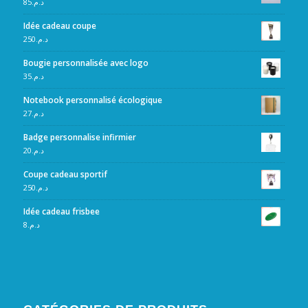
85
د.م.
Idée cadeau coupe
250
د.م.
Bougie personnalisée avec logo
35
د.م.
Notebook personnalisé écologique
27
د.م.
Badge personnalise infirmier
20
د.م.
Coupe cadeau sportif
250
د.م.
Idée cadeau frisbee
8
د.م.