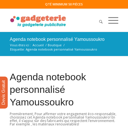
QTÉ MINIMUM 50 PIÈCES
Agenda notebook personnalisé Yamoussoukro
Vous êtes ici :
Accueil
/
Boutique
/
Etiquette: Agenda notebook personnalisé Yamoussoukro
Agenda notebook
Devis Gratuit
personnalisé
Yamoussoukro
Premièrement, Pour affirmer votre engagement éco-responsable,
choisissez cet Agenda notebook personnalisé Yamoussoukro! En
effet, il s’appui sur des fabricants qui respectent l’environnement.
Par exemple , les matériaux renouvelables!