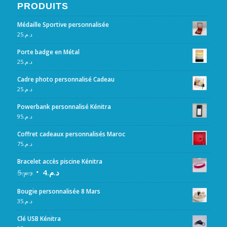
PRODUITS
Médaille Sportive personnalisée
25
د.م.
Porte badge en Métal
25
د.م.
Cadre photo personnalisé Cadeau
25
د.م.
Powerbank personnalisé Kénitra
95
د.م.
Coffret cadeaux personnalisés Maroc
75
د.م.
Bracelet accès piscine Kénitra
5
د.م.
4
د.م.
Bougie personnalisée 8 Mars
35
د.م.
Clé USB Kénitra