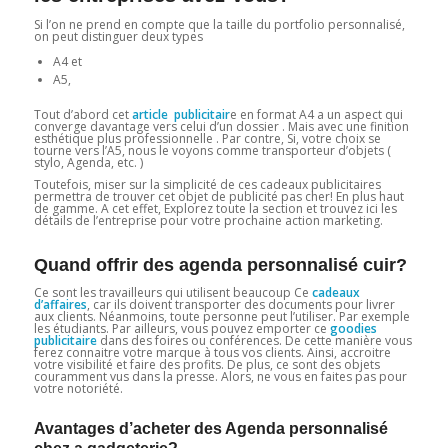
Si l’on ne prend en compte que la taille du portfolio personnalisé,
on peut distinguer deux types
A4 et
A5,
Tout d’abord cet
article publicitair
e en format A4 a un aspect qui
converge davantage vers celui d’un dossier . Mais avec une finition
esthétique plus professionnelle . Par contre, Si, votre choix se
tourne vers l’A5, nous le voyons comme transporteur d’objets (
stylo, Agenda, etc. )
Toutefois, miser sur la simplicité de ces cadeaux publicitaires
permettra de trouver cet objet de publicité pas cher! En plus haut
de gamme. A cet effet, Explorez toute la section et trouvez ici les
détails de l’entreprise pour votre prochaine action marketing.
Quand offrir des agenda personnalisé cuir?
Ce sont les travailleurs qui utilisent beaucoup Ce
cadeaux
d’affaires
, car ils doivent transporter des documents pour livrer
aux clients. Néanmoins, toute personne peut l’utiliser. Par exemple
les étudiants. Par ailleurs, vous pouvez emporter ce
goodies
publicitaire
dans des foires ou conférences. De cette manière vous
ferez connaitre votre marque à tous vos clients. Ainsi, accroitre
votre visibilité et faire des profits. De plus, ce sont des objets
couramment vus dans la presse. Alors, ne vous en faites pas pour
votre notoriété.
Avantages d’acheter des Agenda personnalisé