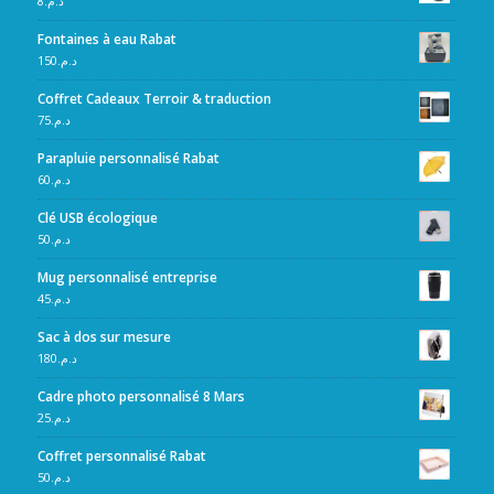
8
د.م.
Fontaines à eau Rabat
150
د.م.
Coffret Cadeaux Terroir & traduction
75
د.م.
Parapluie personnalisé Rabat
60
د.م.
Clé USB écologique
50
د.م.
Mug personnalisé entreprise
45
د.م.
Sac à dos sur mesure
180
د.م.
Cadre photo personnalisé 8 Mars
25
د.م.
Coffret personnalisé Rabat
50
د.م.