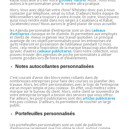
Rabat vous aide à créer votre
goodies naturel.
Aussi , nous vous
aidons à le personnaliser pour le rendre ultra pratique.
Alors, Vous avez déjà fait votre choix? N’hésitez donc pas à nous
contacter par téléphone, email ou tchat. D’ailleurs Notre équipe de
téléconseillers sera toujours à votre écoute. En outre, Vous pouvez
aussi nous rendre visite dans nos sièges à Casablanca et Rabat.
Qu’attendez-vous? Nous aurons le grand plaisir de vous accueillir.
les Agenda personnalisé d’entreprise sont un des
cadeaux
d’entreprise
classique en fin d’année. Ils permettent aux employés
et clients de mieux organiser leur travail quotidien. Le principal
avantage de ces objets personnalisés pour les entreprises est
qu’ils resteront en possession de l’utilisateur pendant 12 mois.
Donc, cela rendra l’exposition de la marque beaucoup plus élevée
qu’avec d’autres
cadeaux
publicitaires
. Dans notre collection, vous
pouvez trouver des agendas de poche personnalisés à utiliser
comme goodies lors de foires et d’événements.
Notes autocollantes personnalisées
C’est courant d’avoir des blocs-notes collants dans de
nombreuses entreprises pour faire des courses ou planifier des
travaux. Alors, les offrir personnalisées avec le logo de l’entreprise
est un moyen simple et peu coûteux . En effet, vous mettrez votre
marque sur le bureau du client. Alors, votre client se souviendra de
votre entreprise lorsqu’il a besoin des services que vous offrez.
Par ailleurs, les post-it publicitaires sont des
articles publicitaires
très peu coûteux. D’ailleurs, ils permettent de toucher un large
public.
Portefeuilles personnalisés
Les portefeuilles personnalisés sont un outil de publicité
d’entreprise largement que l’on utilise le plus! surtout comme