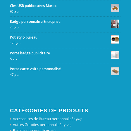
Clés USB publicitaires Maroc
60
د.م.
Badge personnalise Entreprise
20
د.م.
Pot stylo bureau
125
د.م.
Porte badge publicitaire
5
د.م.
Porte carte visite personnalisé
47
د.م.
CATÉGORIES DE PRODUITS
Accessoires de Bureau personnalisés
(64)
Autres Goodies personnalisés
(178)
Badges personnalisés
(50)