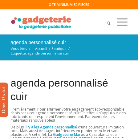
QTÉ MINIMUM 50 PIÈCES
agenda personnalisé cuir
Vous êtes ici :
Accueil
/
Boutique
/
Etiquette: agenda personnalisé cuir
agenda personnalisé
Devis Gratuit
cuir
Premièrement, Pour affirmer votre engagement éco-responsable,
choisissez cet agenda personnalisé cuir! En effet, il s’appui sur des
fabricants qui respectent l’environnement. Par exemple , les
matériaux renouvelables!
De plus,
il y a les Agenda personnalisé
d’une couverture imitation
bois. Mais aussi de pages intérieures en papier recyclé et sans
plastique. A cet effet, La
Gadgeterie Maroc
à Casablanca et à