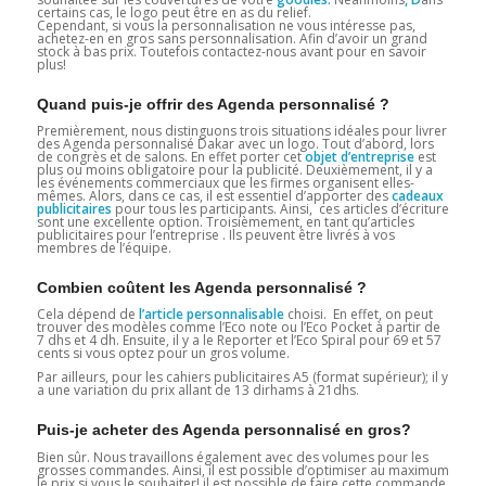
certains cas, le logo peut être en as du relief.
Cependant, si vous la personnalisation ne vous intéresse pas,
achetez-en en gros sans personnalisation. Afin d’avoir un grand
stock à bas prix. Toutefois contactez-nous avant pour en savoir
plus!
Quand puis-je offrir des Agenda personnalisé ?
Premièrement, nous distinguons trois situations idéales pour livrer
des Agenda personnalisé Dakar avec un logo. Tout d’abord, lors
de congrès et de salons. En effet porter cet
objet d’entreprise
est
plus ou moins obligatoire pour la publicité. Deuxièmement, il y a
les événements commerciaux que les firmes organisent elles-
mêmes. Alors, dans ce cas, il est essentiel d’apporter des
cadeaux
publicitaires
pour tous les participants. Ainsi, ces articles d’écriture
sont une excellente option. Troisièmement, en tant qu’articles
publicitaires pour l’entreprise . Ils peuvent être livrés à vos
membres de l’équipe.
Combien coûtent les Agenda personnalisé ?
Cela dépend de
l’article personnalisable
choisi. En effet, on peut
trouver des modèles comme l’Eco note ou l’Eco Pocket à partir de
7 dhs et 4 dh. Ensuite, il y a le Reporter et l’Eco Spiral pour 69 et 57
cents si vous optez pour un gros volume.
Par ailleurs, pour les cahiers publicitaires A5 (format supérieur); il y
a une variation du prix allant de 13 dirhams à 21dhs.
Puis-je acheter des Agenda personnalisé en gros?
Bien sûr. Nous travaillons également avec des volumes pour les
grosses commandes. Ainsi, il est possible d’optimiser au maximum
le prix si vous le souhaiter! il est possible de faire cette commande.