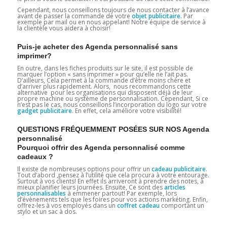
Cependant, nous conseillons toujours de nous contacter à l’avance
avant de passer la commande de votre
objet publicitaire.
Par
exemple par mail ou en nous appelant! Notre équipe de service à
la clientèle vous aidera à choisir!
Puis-je acheter des Agenda personnalisé sans
imprimer?
En outre, dans les fiches produits sur le site, il est possible de
marquer l’option « sans imprimer » pour qu’elle ne l’ait pas.
D’ailleurs, Cela permet à la commande d’être moins chère et
d’arriver plus rapidement. Alors, nous recommandons cette
alternative pour les organisations qui disposent déjà de leur
propre machine ou système de personnalisation. Cependant, Si ce
n’est pas le cas, nous conseillons l’incorporation du logo sur votre
gadget
publicitaire
. En effet, cela améliore votre visibilité!
QUESTIONS FRÉQUEMMENT POSÉES SUR NOS Agenda
personnalisé
Pourquoi offrir des Agenda personnalisé comme
cadeaux ?
Il existe de nombreuses options pour offrir un
cadeau publicitaire
.
Tout d’abord ,pensez à l’utilité que cela procura à votre entourage.
Surtout à vos clients! En effet ils arriveront à prendre des notes, à
mieux planifier leurs journées. Ensuite, Ce sont des
articles
personnalisables
à emmener partout! Par exemple, lors
d’évènements tels que les foires pour vos actions markéting. Enfin,
offrez-les à vos employés dans un
coffret cadeau
comportant un
stylo et un sac à dos.