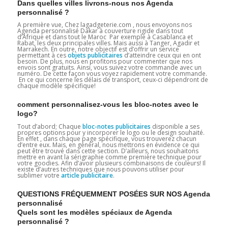
Dans quelles villes livrons-nous nos Agenda
personnalisé ?
A première vue, Chez lagadgeterie.com , nous envoyons nos
Agenda personnalisé Dakar à couverture rigide dans tout
d’Afrique et dans tout le Maroc Par exemple à Casablanca et
Rabat, les deux principales villes. Mais aussi à Tanger, Agadir et
Marrakech. En outre, notre objectif est d’offrir un service
permettant à ces
objets publicitaires
d’atteindre ceux qui en ont
besoin. De plus, nous en profitons pour commenter que nos
envois sont gratuits. Ainsi, vous suivez votre commande avec un
numéro. De cette façon vous voyez rapidement votre commande.
En ce qui concerne les délais de transport, ceux-ci dépendront de
chaque modèle spécifique!
comment personnalisez-vous les bloc-notes avec le
logo?
Tout d’abord; Chaque
bloc-notes publicitaires
disponible a ses
propres options pour y incorporer le logo ou le design souhaité.
En effet , dans chaque page spécifique, vous trouverez chacun
d’entre eux. Mais, en général, nous mettrons en évidence ce qui
peut être trouvé dans cette section. D’ailleurs, nous souhaitons
mettre en avant la sérigraphie comme première technique pour
votre goodies. Afin d’avoir plusieurs combinaisons de couleurs! Il
existe d’autres techniques que nous pouvons utiliser pour
sublimer votre
article publicitaire
.
QUESTIONS FRÉQUEMMENT POSÉES SUR NOS Agenda
personnalisé
Quels sont les modèles spéciaux de Agenda
personnalisé ?