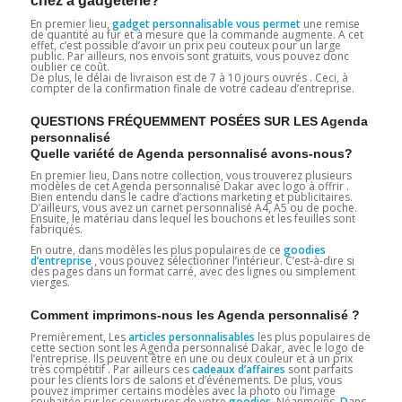
chez a gadgeterie?
En premier lieu,
gadget personnalisable vous permet
une remise
de quantité au fur et à mesure que la commande augmente. A cet
effet, c’est possible d’avoir un prix peu couteux pour un large
public. Par ailleurs, nos envois sont gratuits, vous pouvez donc
oublier ce coût.
De plus, le délai de livraison est de 7 à 10 jours ouvrés . Ceci, à
compter de la confirmation finale de votre cadeau d’entreprise.
QUESTIONS FRÉQUEMMENT POSÉES SUR LES Agenda
personnalisé
Quelle variété de Agenda personnalisé avons-nous?
En premier lieu, Dans notre collection, vous trouverez plusieurs
modèles de cet Agenda personnalisé Dakar avec logo à offrir .
Bien entendu dans le cadre d’actions marketing et publicitaires.
D’ailleurs, vous avez un carnet personnalisé A4, A5 ou de poche.
Ensuite, le matériau dans lequel les bouchons et les feuilles sont
fabriqués.
En outre, dans modèles les plus populaires de ce
goodies
d’entreprise
, vous pouvez sélectionner l’intérieur. C’est-à-dire si
des pages dans un format carré, avec des lignes ou simplement
vierges.
Comment imprimons-nous les Agenda personnalisé ?
Premièrement, Les
articles personnalisables
les plus populaires de
cette section sont les Agenda personnalisé Dakar, avec le logo de
l’entreprise. Ils peuvent être en une ou deux couleur et à un prix
très compétitif . Par ailleurs ces
cadeaux d’affaires
sont parfaits
pour les clients lors de salons et d’événements. De plus, vous
pouvez imprimer certains modèles avec la photo ou l’image
souhaitée sur les couvertures de votre
goodies.
Néanmoins
, D
ans