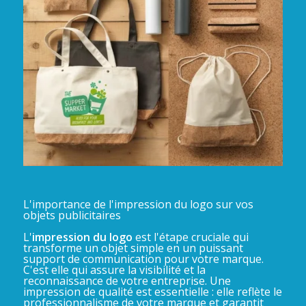
L'importance de l'impression du logo sur vos
objets publicitaires
L'
impression du logo
est l'étape cruciale qui
transforme un objet simple en un puissant
support de communication pour votre marque.
C'est elle qui assure la visibilité et la
reconnaissance de votre entreprise. Une
impression de qualité est essentielle : elle reflète le
professionnalisme de votre marque et garantit