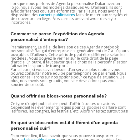
Lorsque nous parlons de Agenda personnalisé Dakar avec un
logo, nous avons les modèles classiques A6. D’ailleurs, Ils sont
avec différentes couleurs et formats. Par ailleurs, nous avons à
disposition des
carnets publicitaires
faits de matériaux recyclés et
de couverture en liège. Vos carnets peuvent avoir des stylo
incorporés.
Comment se passe l’expédition des Agenda
personnalisé d’entreprise?
Premièrement, Le délai de livraison de ces Agenda notebook
personnalisé Bangui d’entreprise est généralement de 7 à 10 jours
ouvrables. D’ailleurs, Cette période peut être différente selon les
modèles . Vous pouvez le vérifier sur le coté droit de la page
d’article. En outre, il faut savoir que le choix de la personnalisation
fait varier les jours de transport.
Par ailleurs, si vous avez besoin d’un service plus rapide, vous
pouvez consulter notre équipe par téléphone ou par email. Nous
vous conseillerons sur nos options pour ce type de situation. De
plus, nos envois sont gratuits, vous ne devez donc pas vous
soucier de ce coût.
Quand offrir des blocs-notes personnalisés?
Ce type d’objet publicitaire peut d’offrir à toutes occasions.
Cependant les évènements requis pour ce goodies d’affaire sont:
les foires, les congrès, les festivals, etc. Alors n’hésitez surtout pas!
En quoi un bloc-notes est-il différent d’un agenda
personnalisé cuir?
En premier lieu, il faut savoir que vous pouvez transporter ces
deux
articles publicitaires
pour prendre des notes rapides. Les