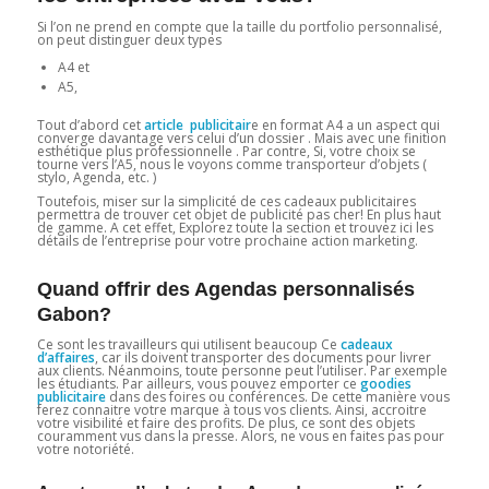
Si l’on ne prend en compte que la taille du portfolio personnalisé,
on peut distinguer deux types
A4 et
A5,
Tout d’abord cet
article publicitair
e en format A4 a un aspect qui
converge davantage vers celui d’un dossier . Mais avec une finition
esthétique plus professionnelle . Par contre, Si, votre choix se
tourne vers l’A5, nous le voyons comme transporteur d’objets (
stylo, Agenda, etc. )
Toutefois, miser sur la simplicité de ces cadeaux publicitaires
permettra de trouver cet objet de publicité pas cher! En plus haut
de gamme. A cet effet, Explorez toute la section et trouvez ici les
détails de l’entreprise pour votre prochaine action marketing.
Quand offrir des Agendas personnalisés
Gabon?
Ce sont les travailleurs qui utilisent beaucoup Ce
cadeaux
d’affaires
, car ils doivent transporter des documents pour livrer
aux clients. Néanmoins, toute personne peut l’utiliser. Par exemple
les étudiants. Par ailleurs, vous pouvez emporter ce
goodies
publicitaire
dans des foires ou conférences. De cette manière vous
ferez connaitre votre marque à tous vos clients. Ainsi, accroitre
votre visibilité et faire des profits. De plus, ce sont des objets
couramment vus dans la presse. Alors, ne vous en faites pas pour
votre notoriété.