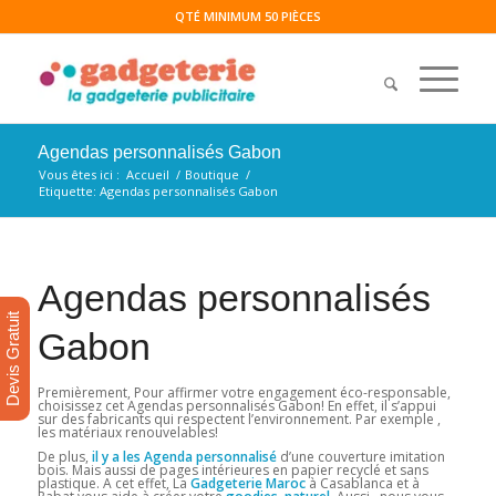
QTÉ MINIMUM 50 PIÈCES
Agendas personnalisés Gabon
Vous êtes ici :
Accueil
/
Boutique
/
Etiquette: Agendas personnalisés Gabon
Agendas personnalisés
Devis Gratuit
Gabon
Premièrement, Pour affirmer votre engagement éco-responsable,
choisissez cet Agendas personnalisés Gabon! En effet, il s’appui
sur des fabricants qui respectent l’environnement. Par exemple ,
les matériaux renouvelables!
De plus,
il y a les Agenda personnalisé
d’une couverture imitation
bois. Mais aussi de pages intérieures en papier recyclé et sans
plastique. A cet effet, La
Gadgeterie Maroc
à Casablanca et à