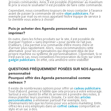
grosses commandes. Ainsi, il est possible d’optimiser au maximum
le prix si vous le souhaiter! il est possible de faire cette commande.
Cependant, nous conseillons toujours de nous contacter à l’avance
avant de passer la commande de votre
objet publicitaire.
Par
exemple par mail ou en nous appelant! Notre équipe de service à
la clientèle vous aidera à choisir!
Puis-je acheter des Agenda personnalisé sans
imprimer?
En outre, dans les fiches produits sur le site, il est possible de
marquer l’option « sans imprimer » pour qu’elle ne l’ait pas.
D’ailleurs, Cela permet à la commande d’être moins chère et
d’arriver plus rapidement. Alors, nous recommandons cette
alternative pour les organisations qui disposent déjà de leur
propre machine ou système de personnalisation. Cependant, Si ce
n’est pas le cas, nous conseillons l’incorporation du logo sur votre
gadget
publicitaire
. En effet, cela améliore votre visibilité!
QUESTIONS FRÉQUEMMENT POSÉES SUR NOS Agenda
personnalisé
Pourquoi offrir des Agenda personnalisé comme
cadeaux ?
Il existe de nombreuses options pour offrir un
cadeau publicitaire
.
Tout d’abord ,pensez à l’utilité que cela procura à votre entourage.
Surtout à vos clients! En effet ils arriveront à prendre des notes, à
mieux planifier leurs journées. Ensuite, Ce sont des
articles
personnalisables
à emmener partout! Par exemple, lors
d’évènements tels que les foires pour vos actions markéting. Enfin,
offrez-les à vos employés dans un
coffret cadeau
comportant un
stylo et un sac à dos.