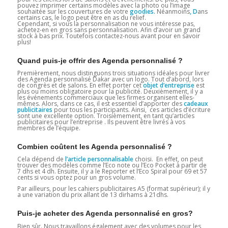
pouvez imprimer certains modèles avec la photo ou l’image
souhaitée sur les couvertures de votre
goodies.
Néanmoins
, D
ans
certains cas, le logo peut être en as du relief.
Cependant, si vous la personnalisation ne vous intéresse pas,
achetez-en en gros sans personnalisation. Afin d’avoir un grand
stock à bas prix. Toutefois contactez-nous avant pour en savoir
plus!
Quand puis-je offrir des Agenda personnalisé ?
Premièrement, nous distinguons trois situations idéales pour livrer
des Agenda personnalisé Dakar avec un logo. Tout d’abord, lors
de congrès et de salons. En effet porter cet
objet d’entreprise
est
plus ou moins obligatoire pour la publicité. Deuxièmement, il y a
les événements commerciaux que les firmes organisent elles-
mêmes. Alors, dans ce cas, il est essentiel d’apporter des
cadeaux
publicitaires
pour tous les participants. Ainsi, ces articles d’écriture
sont une excellente option. Troisièmement, en tant qu’articles
publicitaires pour l’entreprise . Ils peuvent être livrés à vos
membres de l’équipe.
Combien coûtent les Agenda personnalisé ?
Cela dépend de
l’article personnalisable
choisi. En effet, on peut
trouver des modèles comme l’Eco note ou l’Eco Pocket à partir de
7 dhs et 4 dh. Ensuite, il y a le Reporter et l’Eco Spiral pour 69 et 57
cents si vous optez pour un gros volume.
Par ailleurs, pour les cahiers publicitaires A5 (format supérieur); il y
a une variation du prix allant de 13 dirhams à 21dhs.
Puis-je acheter des Agenda personnalisé en gros?
Bien sûr. Nous travaillons également avec des volumes pour les