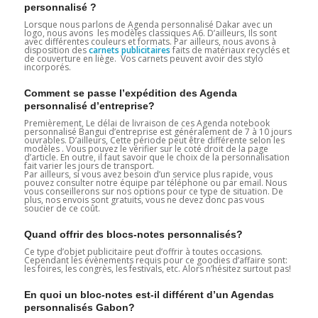
personnalisé ?
Lorsque nous parlons de Agenda personnalisé Dakar avec un
logo, nous avons les modèles classiques A6. D’ailleurs, Ils sont
avec différentes couleurs et formats. Par ailleurs, nous avons à
disposition des
carnets publicitaires
faits de matériaux recyclés et
de couverture en liège. Vos carnets peuvent avoir des stylo
incorporés.
Comment se passe l’expédition des Agenda
personnalisé d’entreprise?
Premièrement, Le délai de livraison de ces Agenda notebook
personnalisé Bangui d’entreprise est généralement de 7 à 10 jours
ouvrables. D’ailleurs, Cette période peut être différente selon les
modèles . Vous pouvez le vérifier sur le coté droit de la page
d’article. En outre, il faut savoir que le choix de la personnalisation
fait varier les jours de transport.
Par ailleurs, si vous avez besoin d’un service plus rapide, vous
pouvez consulter notre équipe par téléphone ou par email. Nous
vous conseillerons sur nos options pour ce type de situation. De
plus, nos envois sont gratuits, vous ne devez donc pas vous
soucier de ce coût.
Quand offrir des blocs-notes personnalisés?
Ce type d’objet publicitaire peut d’offrir à toutes occasions.
Cependant les évènements requis pour ce goodies d’affaire sont:
les foires, les congrès, les festivals, etc. Alors n’hésitez surtout pas!
En quoi un bloc-notes est-il différent d’un Agendas
personnalisés Gabon?