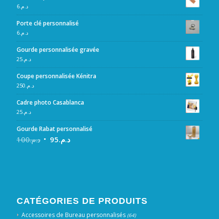
6
د.م.
Porte clé personnalisé
6
د.م.
Gourde personnalisée gravée
25
د.م.
Coupe personnalisée Kénitra
250
د.م.
Cadre photo Casablanca
25
د.م.
Gourde Rabat personnalisé
100
د.م.
95
د.م.
CATÉGORIES DE PRODUITS
Accessoires de Bureau personnalisés
(64)