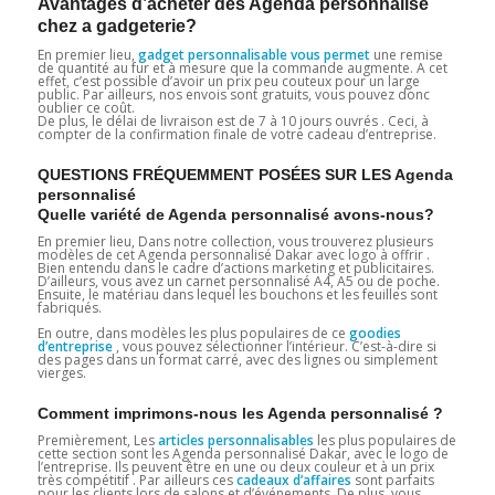
Avantages d’acheter des Agenda personnalisé
chez a gadgeterie?
En premier lieu,
gadget personnalisable vous permet
une remise
de quantité au fur et à mesure que la commande augmente. A cet
effet, c’est possible d’avoir un prix peu couteux pour un large
public. Par ailleurs, nos envois sont gratuits, vous pouvez donc
oublier ce coût.
De plus, le délai de livraison est de 7 à 10 jours ouvrés . Ceci, à
compter de la confirmation finale de votre cadeau d’entreprise.
QUESTIONS FRÉQUEMMENT POSÉES SUR LES Agenda
personnalisé
Quelle variété de Agenda personnalisé avons-nous?
En premier lieu, Dans notre collection, vous trouverez plusieurs
modèles de cet Agenda personnalisé Dakar avec logo à offrir .
Bien entendu dans le cadre d’actions marketing et publicitaires.
D’ailleurs, vous avez un carnet personnalisé A4, A5 ou de poche.
Ensuite, le matériau dans lequel les bouchons et les feuilles sont
fabriqués.
En outre, dans modèles les plus populaires de ce
goodies
d’entreprise
, vous pouvez sélectionner l’intérieur. C’est-à-dire si
des pages dans un format carré, avec des lignes ou simplement
vierges.
Comment imprimons-nous les Agenda personnalisé ?
Premièrement, Les
articles personnalisables
les plus populaires de
cette section sont les Agenda personnalisé Dakar, avec le logo de
l’entreprise. Ils peuvent être en une ou deux couleur et à un prix
très compétitif . Par ailleurs ces
cadeaux d’affaires
sont parfaits
pour les clients lors de salons et d’événements. De plus, vous