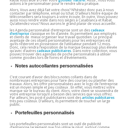
Rabat vous aide à créer votre
goodies naturel.
Aussi , nous vous
aidons à le personnaliser pour le rendre ultra pratique.
Alors, Vous avez déjà fait votre choix? N’hésitez donc pas à nous
contacter par téléphone, email ou tchat. D’ailleurs Notre équipe de
téléconseillers sera toujours à votre écoute. En outre, Vous pouvez
aussi nous rendre visite dans nos sièges à Casablanca et Rabat.
Qu’attendez-vous? Nous aurons le grand plaisir de vous accueillir.
les Agenda personnalisé d’entreprise sont un des
cadeaux
d’entreprise
classique en fin d’année. Ils permettent aux employés
et clients de mieux organiser leur travail quotidien. Le principal
avantage de ces objets personnalisés pour les entreprises est
qu’ils resteront en possession de l’utilisateur pendant 12 mois.
Donc, cela rendra l’exposition de la marque beaucoup plus élevée
qu’avec d’autres
cadeaux
publicitaires
. Dans notre collection, vous
pouvez trouver des agendas de poche personnalisés à utiliser
comme goodies lors de foires et d’événements.
Notes autocollantes personnalisées
C’est courant d’avoir des blocs-notes collants dans de
nombreuses entreprises pour faire des courses ou planifier des
travaux. Alors, les offrir personnalisées avec le logo de l’entreprise
est un moyen simple et peu coûteux . En effet, vous mettrez votre
marque sur le bureau du client. Alors, votre client se souviendra de
votre entreprise lorsqu’il a besoin des services que vous offrez.
Par ailleurs, les post-it publicitaires sont des
articles publicitaires
très peu coûteux. D’ailleurs, ils permettent de toucher un large
public.
Portefeuilles personnalisés
Les portefeuilles personnalisés sont un outil de publicité
d’entreprise largement que l’on utilise le plus! surtout comme