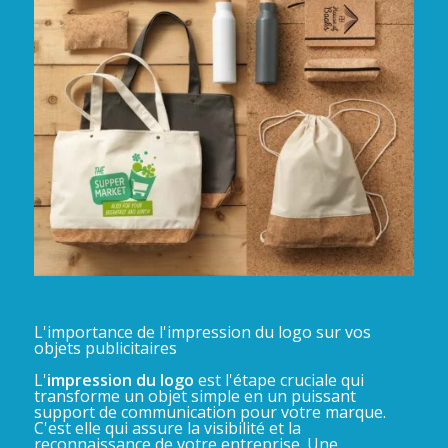
L'importance de l'impression du logo sur vos
objets publicitaires
L'
impression du logo
est l'étape cruciale qui
transforme un objet simple en un puissant
support de communication pour votre marque.
C'est elle qui assure la visibilité et la
reconnaissance de votre entreprise. Une