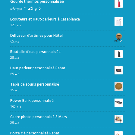
Gourde thermos personnalisée
30
د.م.
25
د.م.
Écouteurs et Haut-parleurs à Casablanca
120
د.م.
Diffuseur d'arômes pour Hôtel
65
د.م.
Bouteille d'eau personnalisée
25
د.م.
Haut parleur personnalisé Rabat
65
د.م.
Tapis de souris personnalisé
15
د.م.
Power Bank personnalisé
160
د.م.
Cadre photo personnalisé 8 Mars
25
د.م.
Porte clé personnalisé Rabat