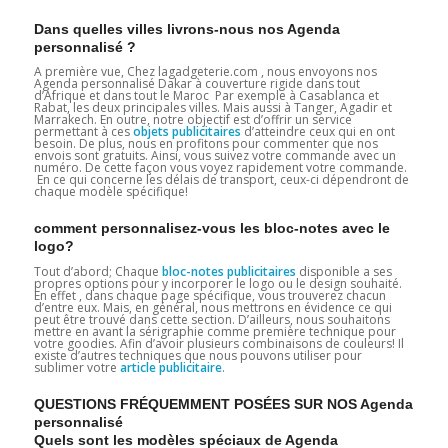
Dans quelles villes livrons-nous nos Agenda
personnalisé ?
A première vue, Chez lagadgeterie.com , nous envoyons nos
Agenda personnalisé Dakar à couverture rigide dans tout
d’Afrique et dans tout le Maroc Par exemple à Casablanca et
Rabat, les deux principales villes. Mais aussi à Tanger, Agadir et
Marrakech. En outre, notre objectif est d’offrir un service
permettant à ces
objets publicitaires
d’atteindre ceux qui en ont
besoin. De plus, nous en profitons pour commenter que nos
envois sont gratuits. Ainsi, vous suivez votre commande avec un
numéro. De cette façon vous voyez rapidement votre commande.
En ce qui concerne les délais de transport, ceux-ci dépendront de
chaque modèle spécifique!
comment personnalisez-vous les bloc-notes avec le
logo?
Tout d’abord; Chaque
bloc-notes publicitaires
disponible a ses
propres options pour y incorporer le logo ou le design souhaité.
En effet , dans chaque page spécifique, vous trouverez chacun
d’entre eux. Mais, en général, nous mettrons en évidence ce qui
peut être trouvé dans cette section. D’ailleurs, nous souhaitons
mettre en avant la sérigraphie comme première technique pour
votre goodies. Afin d’avoir plusieurs combinaisons de couleurs! Il
existe d’autres techniques que nous pouvons utiliser pour
sublimer votre
article publicitaire
.
QUESTIONS FRÉQUEMMENT POSÉES SUR NOS Agenda
personnalisé
Quels sont les modèles spéciaux de Agenda