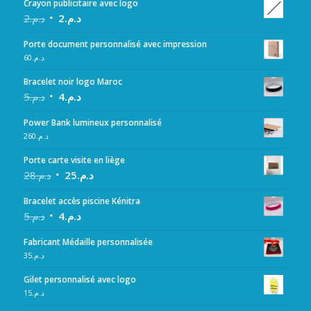
Crayon publicitaire avec logo
2
د.م.
2
د.م.
Porte document personnalisé avec impression
60
د.م.
Bracelet noir logo Maroc
5
د.م.
4
د.م.
Power Bank lumineux personnalisé
260
د.م.
Porte carte visite en liège
28
د.م.
25
د.م.
Bracelet accès piscine Kénitra
5
د.م.
4
د.م.
Fabricant Médaille personnalisée
35
د.م.
Gilet personnalisé avec logo
15
د.م.