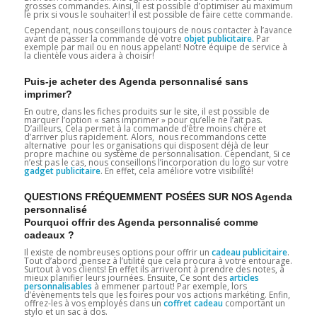
grosses commandes. Ainsi, il est possible d’optimiser au maximum
le prix si vous le souhaiter! il est possible de faire cette commande.
Cependant, nous conseillons toujours de nous contacter à l’avance
avant de passer la commande de votre
objet publicitaire.
Par
exemple par mail ou en nous appelant! Notre équipe de service à
la clientèle vous aidera à choisir!
Puis-je acheter des Agenda personnalisé sans
imprimer?
En outre, dans les fiches produits sur le site, il est possible de
marquer l’option « sans imprimer » pour qu’elle ne l’ait pas.
D’ailleurs, Cela permet à la commande d’être moins chère et
d’arriver plus rapidement. Alors, nous recommandons cette
alternative pour les organisations qui disposent déjà de leur
propre machine ou système de personnalisation. Cependant, Si ce
n’est pas le cas, nous conseillons l’incorporation du logo sur votre
gadget
publicitaire
. En effet, cela améliore votre visibilité!
QUESTIONS FRÉQUEMMENT POSÉES SUR NOS Agenda
personnalisé
Pourquoi offrir des Agenda personnalisé comme
cadeaux ?
Il existe de nombreuses options pour offrir un
cadeau publicitaire
.
Tout d’abord ,pensez à l’utilité que cela procura à votre entourage.
Surtout à vos clients! En effet ils arriveront à prendre des notes, à
mieux planifier leurs journées. Ensuite, Ce sont des
articles
personnalisables
à emmener partout! Par exemple, lors
d’évènements tels que les foires pour vos actions markéting. Enfin,
offrez-les à vos employés dans un
coffret cadeau
comportant un
stylo et un sac à dos.