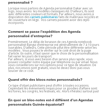
personnalisé ?
Lorsque nous parlons de Agenda personnalisé Dakar avec un
logo, nous avons les modèles classiques A6. D’ailleurs, Ils sont
avec différentes couleurs et formats. Par ailleurs, nous avons à
disposition des
carnets publicitaires
faits de matériaux recyclés et
de couverture en liège. Vos carnets peuvent avoir des stylo
incorporés.
Comment se passe l’expédition des Agenda
personnalisé d’entreprise?
Premièrement, Le délai de livraison de ces Agenda notebook
personnalisé Bangui d’entreprise est généralement de 7 à 10 jours
ouvrables. D’ailleurs, Cette période peut être différente selon les
modèles . Vous pouvez le vérifier sur le coté droit de la page
d’article. En outre, il faut savoir que le choix de la personnalisation
fait varier les jours de transport.
Par ailleurs, si vous avez besoin d’un service plus rapide, vous
pouvez consulter notre équipe par téléphone ou par email. Nous
vous conseillerons sur nos options pour ce type de situation. De
plus, nos envois sont gratuits, vous ne devez donc pas vous
soucier de ce coût.
Quand offrir des blocs-notes personnalisés?
Ce type d’objet publicitaire peut d’offrir à toutes occasions.
Cependant les évènements requis pour ce goodies d’affaire sont:
les foires, les congrès, les festivals, etc. Alors n’hésitez surtout pas!
En quoi un bloc-notes est-il différent d’un Agendas
personnalisés Guinée-équatorial?