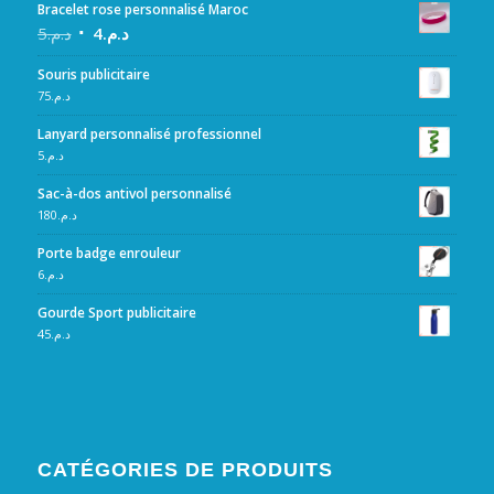
Bracelet rose personnalisé Maroc
5
د.م.
4
د.م.
Souris publicitaire
75
د.م.
Lanyard personnalisé professionnel
5
د.م.
Sac-à-dos antivol personnalisé
180
د.م.
Porte badge enrouleur
6
د.م.
Gourde Sport publicitaire
45
د.م.
CATÉGORIES DE PRODUITS