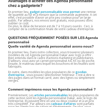
Avantages d’acheter des Agenda personnalisé
chez a gadgeterie?
En premier lieu,
gadget personnalisable vous permet
une remise
de quantité au fur et à mesure que la commande augmente. A cet
effet, c’est possible d’avoir un prix peu couteux pour un large
public. Par ailleurs, nos envois sont gratuits, vous pouvez donc
oublier ce coût.
De plus, le délai de livraison est de 7 à 10 jours ouvrés . Ceci, à
compter de la confirmation finale de votre cadeau d’entreprise.
QUESTIONS FRÉQUEMMENT POSÉES SUR LES Agenda
personnalisé
Quelle variété de Agenda personnalisé avons-nous?
En premier lieu, Dans notre collection, vous trouverez plusieurs
modèles de cet Agenda personnalisé Dakar avec logo à offrir .
Bien entendu dans le cadre d’actions marketing et publicitaires.
D’ailleurs, vous avez un carnet personnalisé A4, A5 ou de poche.
Ensuite, le matériau dans lequel les bouchons et les feuilles sont
fabriqués.
En outre, dans modèles les plus populaires de ce
goodies
d’entreprise
, vous pouvez sélectionner l’intérieur. C’est-à-dire si
des pages dans un format carré, avec des lignes ou simplement
vierges.
Comment imprimons-nous les Agenda personnalisé ?
Premièrement, Les
articles personnalisables
les plus populaires de
cette section sont les Agenda personnalisé Dakar, avec le logo de
l’entreprise. Ils peuvent être en une ou deux couleur et à un prix
très compétitif . Par ailleurs ces
cadeaux d’affaires
sont parfaits
pour les clients lors de salons et d’événements. De plus, vous