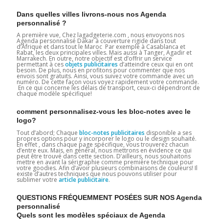
Dans quelles villes livrons-nous nos Agenda
personnalisé ?
A première vue, Chez lagadgeterie.com , nous envoyons nos
Agenda personnalisé Dakar à couverture rigide dans tout
d’Afrique et dans tout le Maroc Par exemple à Casablanca et
Rabat, les deux principales villes. Mais aussi à Tanger, Agadir et
Marrakech. En outre, notre objectif est d’offrir un service
permettant à ces
objets publicitaires
d’atteindre ceux qui en ont
besoin. De plus, nous en profitons pour commenter que nos
envois sont gratuits. Ainsi, vous suivez votre commande avec un
numéro. De cette façon vous voyez rapidement votre commande.
En ce qui concerne les délais de transport, ceux-ci dépendront de
chaque modèle spécifique!
comment personnalisez-vous les bloc-notes avec le
logo?
Tout d’abord; Chaque
bloc-notes publicitaires
disponible a ses
propres options pour y incorporer le logo ou le design souhaité.
En effet , dans chaque page spécifique, vous trouverez chacun
d’entre eux. Mais, en général, nous mettrons en évidence ce qui
peut être trouvé dans cette section. D’ailleurs, nous souhaitons
mettre en avant la sérigraphie comme première technique pour
votre goodies. Afin d’avoir plusieurs combinaisons de couleurs! Il
existe d’autres techniques que nous pouvons utiliser pour
sublimer votre
article publicitaire
.
QUESTIONS FRÉQUEMMENT POSÉES SUR NOS Agenda
personnalisé
Quels sont les modèles spéciaux de Agenda