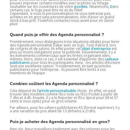
pouvez imprimer certains modèles avec la photo ou l’image
souhaitée sur les couvertures de votre
goodies.
Néanmoins
, D
ans
certains cas, le logo peut être en as du relief.
Cependant, si vous la personnalisation ne vous intéresse pas,
achetez-en en gros sans personnalisation. Afin d’avoir un grand
stock à bas prix. Toutefois contactez-nous avant pour en savoir
plus!
Quand puis-je offrir des Agenda personnalisé ?
Premièrement, nous distinguons trois situations idéales pour livrer
des Agenda personnalisé Dakar avec un logo. Tout d’abord, lors
de congrès et de salons. En effet porter cet
objet d’entreprise
est
plus ou moins obligatoire pour la publicité. Deuxièmement, il y a
les événements commerciaux que les firmes organisent elles-
mêmes. Alors, dans ce cas, il est essentiel d’apporter des
cadeaux
publicitaires
pour tous les participants. Ainsi, ces articles d’écriture
sont une excellente option. Troisièmement, en tant qu’articles
publicitaires pour l’entreprise . Ils peuvent être livrés à vos
membres de l’équipe.
Combien coûtent les Agenda personnalisé ?
Cela dépend de
l’article personnalisable
choisi. En effet, on peut
trouver des modèles comme l’Eco note ou l’Eco Pocket à partir de
7 dhs et 4 dh. Ensuite, il y a le Reporter et l’Eco Spiral pour 69 et 57
cents si vous optez pour un gros volume.
Par ailleurs, pour les cahiers publicitaires A5 (format supérieur); il y
a une variation du prix allant de 13 dirhams à 21dhs.
Puis-je acheter des Agenda personnalisé en gros?
Bien sûr. Nous travaillons également avec des volumes pour les