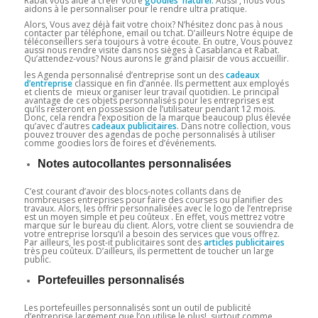
Rabat vous aide à créer votre
goodies naturel.
Aussi , nous vous
aidons à le personnaliser pour le rendre ultra pratique.
Alors, Vous avez déjà fait votre choix? N’hésitez donc pas à nous
contacter par téléphone, email ou tchat. D’ailleurs Notre équipe de
téléconseillers sera toujours à votre écoute. En outre, Vous pouvez
aussi nous rendre visite dans nos sièges à Casablanca et Rabat.
Qu’attendez-vous? Nous aurons le grand plaisir de vous accueillir.
les Agenda personnalisé d’entreprise sont un des
cadeaux
d’entreprise
classique en fin d’année. Ils permettent aux employés
et clients de mieux organiser leur travail quotidien. Le principal
avantage de ces objets personnalisés pour les entreprises est
qu’ils resteront en possession de l’utilisateur pendant 12 mois.
Donc, cela rendra l’exposition de la marque beaucoup plus élevée
qu’avec d’autres
cadeaux
publicitaires
. Dans notre collection, vous
pouvez trouver des agendas de poche personnalisés à utiliser
comme goodies lors de foires et d’événements.
Notes autocollantes personnalisées
C’est courant d’avoir des blocs-notes collants dans de
nombreuses entreprises pour faire des courses ou planifier des
travaux. Alors, les offrir personnalisées avec le logo de l’entreprise
est un moyen simple et peu coûteux . En effet, vous mettrez votre
marque sur le bureau du client. Alors, votre client se souviendra de
votre entreprise lorsqu’il a besoin des services que vous offrez.
Par ailleurs, les post-it publicitaires sont des
articles publicitaires
très peu coûteux. D’ailleurs, ils permettent de toucher un large
public.
Portefeuilles personnalisés
Les portefeuilles personnalisés sont un outil de publicité
d’entreprise largement que l’on utilise le plus! surtout comme