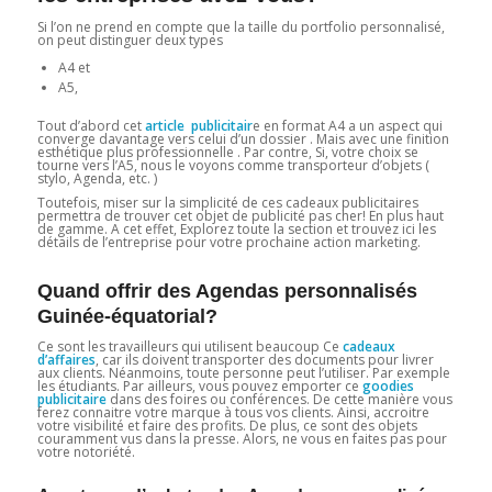
Si l’on ne prend en compte que la taille du portfolio personnalisé,
on peut distinguer deux types
A4 et
A5,
Tout d’abord cet
article publicitair
e en format A4 a un aspect qui
converge davantage vers celui d’un dossier . Mais avec une finition
esthétique plus professionnelle . Par contre, Si, votre choix se
tourne vers l’A5, nous le voyons comme transporteur d’objets (
stylo, Agenda, etc. )
Toutefois, miser sur la simplicité de ces cadeaux publicitaires
permettra de trouver cet objet de publicité pas cher! En plus haut
de gamme. A cet effet, Explorez toute la section et trouvez ici les
détails de l’entreprise pour votre prochaine action marketing.
Quand offrir des Agendas personnalisés
Guinée-équatorial?
Ce sont les travailleurs qui utilisent beaucoup Ce
cadeaux
d’affaires
, car ils doivent transporter des documents pour livrer
aux clients. Néanmoins, toute personne peut l’utiliser. Par exemple
les étudiants. Par ailleurs, vous pouvez emporter ce
goodies
publicitaire
dans des foires ou conférences. De cette manière vous
ferez connaitre votre marque à tous vos clients. Ainsi, accroitre
votre visibilité et faire des profits. De plus, ce sont des objets
couramment vus dans la presse. Alors, ne vous en faites pas pour
votre notoriété.