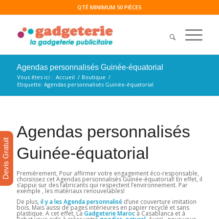
QTÉ MINIMUM 50 PIÈCES
Agendas personnalisés Guinée-équatorial
Vous êtes ici :
Accueil
/
Boutique
/
Etiquette: Agendas personnalisés Guinée-équatorial
Agendas personnalisés
Devis Gratuit
Guinée-équatorial
Premièrement, Pour affirmer votre engagement éco-responsable,
choisissez cet Agendas personnalisés Guinée-équatorial! En effet, il
s’appui sur des fabricants qui respectent l’environnement. Par
exemple , les matériaux renouvelables!
De plus,
il y a les Agenda personnalisé
d’une couverture imitation
bois. Mais aussi de pages intérieures en papier recyclé et sans
plastique. A cet effet, La
Gadgeterie Maroc
à Casablanca et à