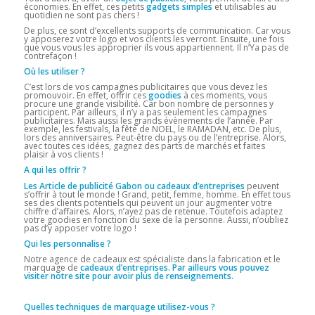
économies. En effet, ces petits
gadgets simples
et utilisables au
quotidien ne sont pas chers !
De plus, ce sont d’excellents supports de communication. Car vous
y apposerez votre logo et vos clients les verront. Ensuite, une fois
que vous vous les approprier ils vous appartiennent. Il n’Ya pas de
contrefaçon !
Où les utiliser ?
C’est lors de vos campagnes publicitaires que vous devez les
promouvoir. En effet, offrir ces
goodies
à ces moments, vous
procure une grande visibilité. Car bon nombre de personnes y
participent. Par ailleurs, il n’y a pas seulement les campagnes
publicitaires. Mais aussi les grands évènements de l’année. Par
exemple, les festivals, la fête de NOEL, le RAMADAN, etc. De plus,
lors des anniversaires. Peut-être du pays ou de l’entreprise. Alors,
avec toutes ces idées, gagnez des parts de marchés et faites
plaisir à vos clients !
A qui les offrir ?
Les Article de publicité Gabon ou cadeaux d’entreprises
peuvent
s’offrir à tout le monde ! Grand, petit, femme, homme. En effet tous
ses des clients potentiels qui peuvent un jour augmenter votre
chiffre d’affaires. Alors, n’ayez pas de retenue. Toutefois adaptez
votre goodies en fonction du sexe de la personne. Aussi, n’oubliez
pas d’y apposer votre logo !
Qui les personnalise ?
Notre agence de cadeaux est spécialiste dans la fabrication et le
marquage de
cadeaux d’entreprises. Par ailleurs vous pouvez
visiter notre site pour avoir plus de renseignements.
Quelles techniques de marquage utilisez-vous ?