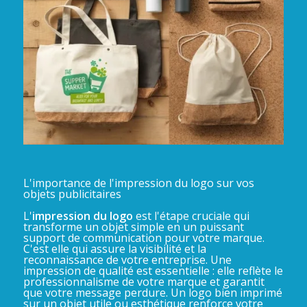
L'importance de l'impression du logo sur vos
objets publicitaires
L'
impression du logo
est l'étape cruciale qui
transforme un objet simple en un puissant
support de communication pour votre marque.
C'est elle qui assure la visibilité et la
reconnaissance de votre entreprise. Une
impression de qualité est essentielle : elle reflète le
professionnalisme de votre marque et garantit
que votre message perdure. Un logo bien imprimé
sur un objet utile ou esthétique renforce votre