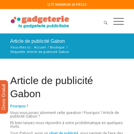
QTÉ MINIMUM 50 PIÈCES
Article de publicité Gabon
Vous êtes ici :
Accueil
/
Boutique
/
Etiquette: Article de publicité Gabon
Article de publicité
Devis Gratuit
Gabon
Pourquoi ?
Vous vous posez sûrement cette question ! Pourquoi ? Article de
publicité Gabon ?
Eh bien laissez nous répondre à votre problématique en quelques
mots.
Tout d’abord, avoir un
objet de publicité
, vous permet de faire des