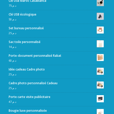
Clé USB Maroc Casablanca
75
د.م.
Clé USB écologique
50
د.م.
Set bureau personnalisé
25
د.م.
Sac toile personnalisé
14
د.م.
Porte-document personnalisé Rabat
60
د.م.
Idée cadeau Cadre photo
25
د.م.
Cadre photo personnalisé Cadeau
25
د.م.
Porte carte visite publicitaire
47
د.م.
Bougie luxe personnalisée