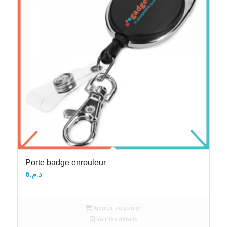
Porte badge enrouleur
6
د.م.
Ajouter au panier
Voir les détails