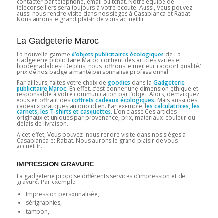
contacter par téléphone, email ou tchat. Notre équipe de
téléconseillers sera toujours à votre écoute. Aussi, Vous pouvez
aussi nous rendre visite dans nos sièges à Casablanca et Rabat.
Nous aurons le grand plaisir de vous accueillir.
La Gadgeterie Maroc
La nouvelle gamme
d’objets publicitaires écologiques
de La
Gadgeterie publicitaire Maroc contient des articles variés et
biodégradables! De plus, nous offrons le meilleur rapport qualité/
prix de nos badge aimanté personnalisé professionnel
Par ailleurs, faites votre choix de
goodies
dans la
Gadgeterie
publicitaire Maroc.
En effet, c’est donner une dimension éthique et
responsable à votre communication par l’objet. Alors, démarquez
vous en offrant des
coffrets cadeaux écologiques.
Mais aussi des
cadeaux pratiques au quotidien. Par exemple, l
es calculatrices, les
carnets, les T-shirts et casquettes.
L’on classe Ces articles
originaux et uniques par provenance, prix, matériaux, couleur ou
délais de livraison.
A cet effet, Vous pouvez nous rendre visite dans nos sièges à
Casablanca et Rabat. Nous aurons le grand plaisir de vous
accueillir.
IMPRESSION GRAVURE
La gadgeterie propose différents services d’impression et de
gravure. Par exemple:
Impression personnalisée,
sérigraphies,
tampon,