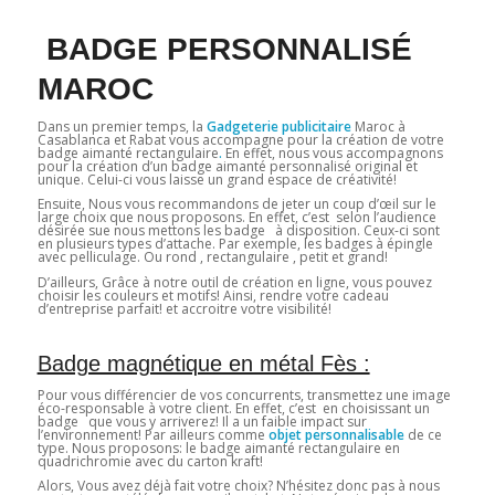
BADGE PERSONNALISÉ
MAROC
Dans un premier temps, la
Gadgeterie publicitaire
Maroc à
Casablanca et Rabat vous accompagne pour la création de votre
badge aimanté rectangulaire
.
En effet, nous vous accompagnons
pour la création d’un badge aimanté personnalisé original et
unique. Celui-ci vous laisse un grand espace de créativité!
Ensuite, Nous vous recommandons de jeter un coup d’œil sur le
large choix que nous proposons. En effet, c’est selon l’audience
désirée sue nous mettons les badge à disposition. Ceux-ci sont
en plusieurs types d’attache. Par exemple, les badges à épingle
avec pelliculage. Ou rond , rectangulaire , petit et grand!
D’ailleurs, Grâce à notre outil de création en ligne, vous pouvez
choisir les couleurs et motifs! Ainsi, rendre votre cadeau
d’entreprise parfait! et accroitre votre visibilité!
Badge magnétique en métal Fès :
Pour vous différencier de vos concurrents, transmettez une image
éco-responsable à votre client. En effet, c’est en choisissant un
badge que vous y arriverez! Il a un faible impact sur
l’environnement! Par ailleurs comme
objet personnalisable
de ce
type. Nous proposons: le badge aimanté rectangulaire en
quadrichromie avec du carton kraft!
Alors, Vous avez déjà fait votre choix? N’hésitez donc pas à nous