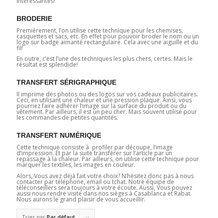
intéressantes!
BRODERIE
Premièrement, l’on utilise cette technique pour les chemises,
casquettes et sacs, etc. En effet pour pouvoir broder le nom ou un
logo sur badge aimanté rectangulaire. Cela avec une aiguille et du
fil!
En outre, c’est l’une des techniques les plus chers, certes. Mais le
résultat est splendide!
TRANSFERT SÉRIGRAPHIQUE
Il imprime des photos ou des logos sur vos cadeaux publicitaires.
Ceci, en utilisant une chaleur et une pression plaque. Ainsi, vous
pourriez faire adhérer l’image sur la surface du produit ou du
vêtement. Par ailleurs, il est un peu cher. Mais souvent utilisé pour
les commandes de petites quantités.
TRANSFERT NUMÉRIQUE
Cette technique consiste à profiler par découpe, l’image
d’impression. Et par la suite transférer sur l’article par un
repassage à la chaleur. Par ailleurs, on utilise cette technique pour
marquer les textiles, les images en couleur.
Alors, Vous avez déjà fait votre choix? N’hésitez donc pas à nous
contacter par téléphone, email ou tchat. Notre équipe de
téléconseillers sera toujours à votre écoute. Aussi, Vous pouvez
aussi nous rendre visite dans nos sièges à Casablanca et Rabat.
Nous aurons le grand plaisir de vous accueillir.
Trier par
Par défaut