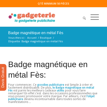
QTÉ MINIMUM 50 PIÈCES
Badge magnétique en métal Fès
Vous êtes ici :
Accueil
/
Boutique
/
Etiquette: Badge magnétique en métal Fès
Badge magnétique en
Devis Gratuit
métal Fès:
Pour commencer, Ce
goodies publicitaire
est Simple à créer et
facilement distribuable. De plus,
le Badge magnétique en métal
Fès
est parmi les meilleurs cadeaux
utiles
pour vous faire
remarquer! En effet c’est dans les occasions professionnelles que
vous pouvez promouvoir votre marque. Par ailleurs, c’est
l’objet
publicitaire
devenu incontournable dans toutes sortes de
manifestations …