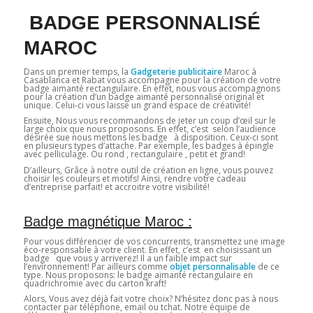
BADGE PERSONNALISÉ
MAROC
Dans un premier temps, la
Gadgeterie publicitaire
Maroc à
Casablanca et Rabat vous accompagne pour la création de votre
badge aimanté rectangulaire
.
En effet, nous vous accompagnons
pour la création d’un badge aimanté personnalisé original et
unique. Celui-ci vous laisse un grand espace de créativité!
Ensuite, Nous vous recommandons de jeter un coup d’œil sur le
large choix que nous proposons. En effet, c’est selon l’audience
désirée sue nous mettons les badge à disposition. Ceux-ci sont
en plusieurs types d’attache. Par exemple, les badges à épingle
avec pelliculage. Ou rond , rectangulaire , petit et grand!
D’ailleurs, Grâce à notre outil de création en ligne, vous pouvez
choisir les couleurs et motifs! Ainsi, rendre votre cadeau
d’entreprise parfait! et accroitre votre visibilité!
Badge magnétique Maroc :
Pour vous différencier de vos concurrents, transmettez une image
éco-responsable à votre client. En effet, c’est en choisissant un
badge que vous y arriverez! Il a un faible impact sur
l’environnement! Par ailleurs comme
objet personnalisable
de ce
type. Nous proposons: le badge aimanté rectangulaire en
quadrichromie avec du carton kraft!
Alors, Vous avez déjà fait votre choix? N’hésitez donc pas à nous
contacter par téléphone, email ou tchat. Notre équipe de