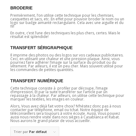
BRODERIE
Premièrement, l’on utilise cette technique pour les chemises,
casquettes et sacs, etc. En effet pour pouvoir broder le nom ou un
logo sur badge aimanté rectangulaire. Cela avec une aiguille et du
fil!
En outre, c’est l’une des techniques les plus chers, certes. Mais le
résultat est splendide!
TRANSFERT SÉRIGRAPHIQUE
Il imprime des photos ou des logos sur vos cadeaux publicitaires.
Ceci, en utilisant une chaleur et une pression plaque. Ainsi, vous
pourriez faire adhérer l’image sur la surface du produit ou du
vêtement. Par ailleurs, il est un peu cher. Mais souvent utilisé pour
les commandes de petites quantités.
TRANSFERT NUMÉRIQUE
Cette technique consiste à profiler par découpe, l’image
d’impression. Et par la suite transférer sur l’article par un
repassage à la chaleur. Par ailleurs, on utilise cette technique pour
marquer les textiles, les images en couleur.
Alors, Vous avez déjà fait votre choix? N’hésitez donc pas à nous
contacter par téléphone, email ou tchat. Notre équipe de
téléconseillers sera toujours à votre écoute. Aussi, Vous pouvez
aussi nous rendre visite dans nos sièges à Casablanca et Rabat.
Nous aurons le grand plaisir de vous accueillir.
Trier par
Par défaut