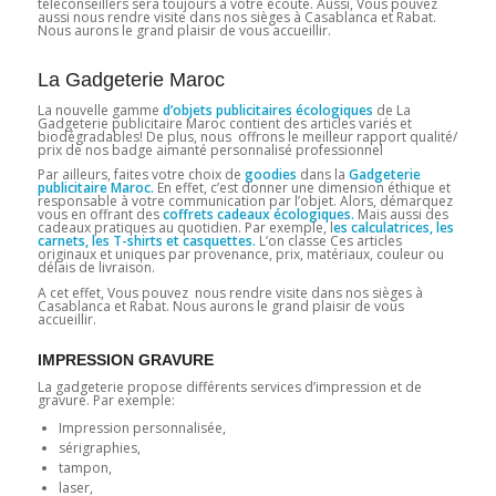
téléconseillers sera toujours à votre écoute. Aussi, Vous pouvez
aussi nous rendre visite dans nos sièges à Casablanca et Rabat.
Nous aurons le grand plaisir de vous accueillir.
La Gadgeterie Maroc
La nouvelle gamme
d’objets publicitaires écologiques
de La
Gadgeterie publicitaire Maroc contient des articles variés et
biodégradables! De plus, nous offrons le meilleur rapport qualité/
prix de nos badge aimanté personnalisé professionnel
Par ailleurs, faites votre choix de
goodies
dans la
Gadgeterie
publicitaire Maroc.
En effet, c’est donner une dimension éthique et
responsable à votre communication par l’objet. Alors, démarquez
vous en offrant des
coffrets cadeaux écologiques.
Mais aussi des
cadeaux pratiques au quotidien. Par exemple, l
es calculatrices, les
carnets, les T-shirts et casquettes.
L’on classe Ces articles
originaux et uniques par provenance, prix, matériaux, couleur ou
délais de livraison.
A cet effet, Vous pouvez nous rendre visite dans nos sièges à
Casablanca et Rabat. Nous aurons le grand plaisir de vous
accueillir.
IMPRESSION GRAVURE
La gadgeterie propose différents services d’impression et de
gravure. Par exemple:
Impression personnalisée,
sérigraphies,
tampon,
laser,