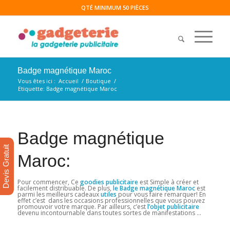
QTÉ MINIMUM 50 PIÈCES
Badge magnétique Maroc
Vous êtes ici :
Accueil
/
Boutique
/
Etiquette: Badge magnétique Maroc
Badge magnétique
Devis Gratuit
Maroc:
Pour commencer, Ce
goodies publicitaire
est Simple à créer et
facilement distribuable. De plus,
le Badge magnétique Maroc
est
parmi les meilleurs cadeaux
utiles
pour vous faire remarquer! En
effet c’est dans les occasions professionnelles que vous pouvez
promouvoir votre marque. Par ailleurs, c’est
l’objet publicitaire
devenu incontournable dans toutes sortes de manifestations …