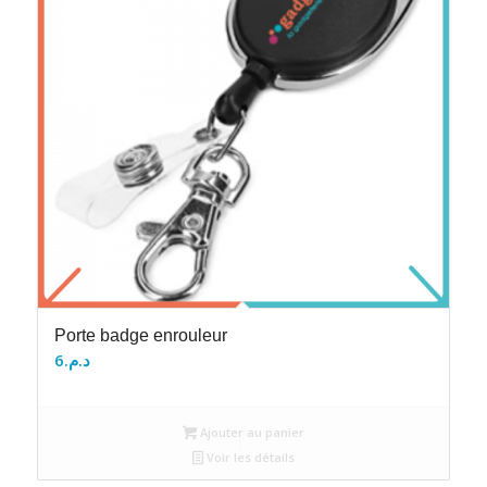
Porte badge enrouleur
6
د.م.
Ajouter au panier
Voir les détails