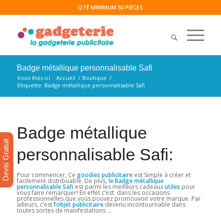
QTÉ MINIMUM 50 PIÈCES
Badge métallique personnalisable Safi
Vous êtes ici :
Accueil
/
Boutique
/
Etiquette: Badge métallique personnalisable Safi
Badge métallique
Devis Gratuit
personnalisable Safi:
Pour commencer, Ce
goodies publicitaire
est Simple à créer et
facilement distribuable. De plus,
le Badge métallique
personnalisable Safi
est parmi les meilleurs cadeaux
utiles
pour
vous faire remarquer! En effet c’est dans les occasions
professionnelles que vous pouvez promouvoir votre marque. Par
ailleurs, c’est
l’objet publicitaire
devenu incontournable dans
toutes sortes de manifestations …