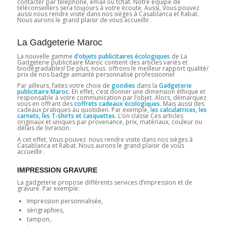
contacter par téléphone, email ou tchat. Notre équipe de
téléconseillers sera toujours à votre écoute. Aussi, Vous pouvez
aussi nous rendre visite dans nos sièges à Casablanca et Rabat.
Nous aurons le grand plaisir de vous accueillir.
La Gadgeterie Maroc
La nouvelle gamme
d’objets publicitaires écologiques
de La
Gadgeterie publicitaire Maroc contient des articles variés et
biodégradables! De plus, nous offrons le meilleur rapport qualité/
prix de nos badge aimanté personnalisé professionnel
Par ailleurs, faites votre choix de
goodies
dans la
Gadgeterie
publicitaire Maroc.
En effet, c’est donner une dimension éthique et
responsable à votre communication par l’objet. Alors, démarquez
vous en offrant des
coffrets cadeaux écologiques.
Mais aussi des
cadeaux pratiques au quotidien. Par exemple, l
es calculatrices, les
carnets, les T-shirts et casquettes.
L’on classe Ces articles
originaux et uniques par provenance, prix, matériaux, couleur ou
délais de livraison.
A cet effet, Vous pouvez nous rendre visite dans nos sièges à
Casablanca et Rabat. Nous aurons le grand plaisir de vous
accueillir.
IMPRESSION GRAVURE
La gadgeterie propose différents services d’impression et de
gravure. Par exemple:
Impression personnalisée,
sérigraphies,
tampon,