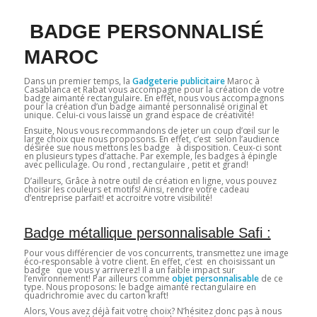
BADGE PERSONNALISÉ
MAROC
Dans un premier temps, la
Gadgeterie publicitaire
Maroc à
Casablanca et Rabat vous accompagne pour la création de votre
badge aimanté rectangulaire
.
En effet, nous vous accompagnons
pour la création d’un badge aimanté personnalisé original et
unique. Celui-ci vous laisse un grand espace de créativité!
Ensuite, Nous vous recommandons de jeter un coup d’œil sur le
large choix que nous proposons. En effet, c’est selon l’audience
désirée sue nous mettons les badge à disposition. Ceux-ci sont
en plusieurs types d’attache. Par exemple, les badges à épingle
avec pelliculage. Ou rond , rectangulaire , petit et grand!
D’ailleurs, Grâce à notre outil de création en ligne, vous pouvez
choisir les couleurs et motifs! Ainsi, rendre votre cadeau
d’entreprise parfait! et accroitre votre visibilité!
Badge métallique personnalisable Safi :
Pour vous différencier de vos concurrents, transmettez une image
éco-responsable à votre client. En effet, c’est en choisissant un
badge que vous y arriverez! Il a un faible impact sur
l’environnement! Par ailleurs comme
objet personnalisable
de ce
type. Nous proposons: le badge aimanté rectangulaire en
quadrichromie avec du carton kraft!
Alors, Vous avez déjà fait votre choix? N’hésitez donc pas à nous