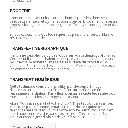
intéressantes!
BRODERIE
Premièrement, l’on utilise cette technique pour les chemises,
casquettes et sacs, etc. En effet pour pouvoir broder le nom ou un
logo sur badge aimanté rectangulaire. Cela avec une aiguille et du
fil!
En outre, c’est l’une des techniques les plus chers, certes. Mais le
résultat est splendide!
TRANSFERT SÉRIGRAPHIQUE
Il imprime des photos ou des logos sur vos cadeaux publicitaires.
Ceci, en utilisant une chaleur et une pression plaque. Ainsi, vous
pourriez faire adhérer l’image sur la surface du produit ou du
vêtement. Par ailleurs, il est un peu cher. Mais souvent utilisé pour
les commandes de petites quantités.
TRANSFERT NUMÉRIQUE
Cette technique consiste à profiler par découpe, l’image
d’impression. Et par la suite transférer sur l’article par un
repassage à la chaleur. Par ailleurs, on utilise cette technique pour
marquer les textiles, les images en couleur.
Alors, Vous avez déjà fait votre choix? N’hésitez donc pas à nous
contacter par téléphone, email ou tchat. Notre équipe de
téléconseillers sera toujours à votre écoute. Aussi, Vous pouvez
aussi nous rendre visite dans nos sièges à Casablanca et Rabat.
Nous aurons le grand plaisir de vous accueillir.
Trier par
Par défaut