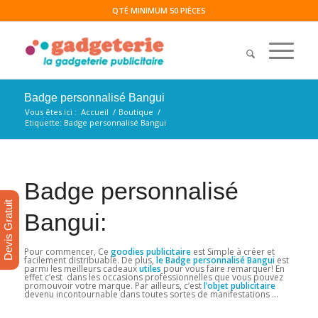
QTÉ MINIMUM 50 PIÈCES
Badge personnalisé Bangui
Vous êtes ici :
Accueil
/
Boutique
/
Etiquette: Badge personnalisé Bangui
Badge personnalisé
Devis Gratuit
Bangui:
Pour commencer, Ce
goodies publicitaire
est Simple à créer et
facilement distribuable. De plus,
le Badge personnalisé Bangui
est
parmi les meilleurs cadeaux
utiles
pour vous faire remarquer! En
effet c’est dans les occasions professionnelles que vous pouvez
promouvoir votre marque. Par ailleurs, c’est
l’objet publicitaire
devenu incontournable dans toutes sortes de manifestations …