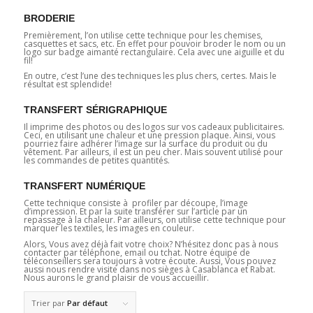
BRODERIE
Premièrement, l’on utilise cette technique pour les chemises,
casquettes et sacs, etc. En effet pour pouvoir broder le nom ou un
logo sur badge aimanté rectangulaire. Cela avec une aiguille et du
fil!
En outre, c’est l’une des techniques les plus chers, certes. Mais le
résultat est splendide!
TRANSFERT SÉRIGRAPHIQUE
Il imprime des photos ou des logos sur vos cadeaux publicitaires.
Ceci, en utilisant une chaleur et une pression plaque. Ainsi, vous
pourriez faire adhérer l’image sur la surface du produit ou du
vêtement. Par ailleurs, il est un peu cher. Mais souvent utilisé pour
les commandes de petites quantités.
TRANSFERT NUMÉRIQUE
Cette technique consiste à profiler par découpe, l’image
d’impression. Et par la suite transférer sur l’article par un
repassage à la chaleur. Par ailleurs, on utilise cette technique pour
marquer les textiles, les images en couleur.
Alors, Vous avez déjà fait votre choix? N’hésitez donc pas à nous
contacter par téléphone, email ou tchat. Notre équipe de
téléconseillers sera toujours à votre écoute. Aussi, Vous pouvez
aussi nous rendre visite dans nos sièges à Casablanca et Rabat.
Nous aurons le grand plaisir de vous accueillir.
Trier par
Par défaut