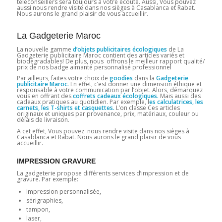
téléconseillers sera toujours à votre écoute. Aussi, Vous pouvez
aussi nous rendre visite dans nos sièges à Casablanca et Rabat.
Nous aurons le grand plaisir de vous accueillir.
La Gadgeterie Maroc
La nouvelle gamme
d’objets publicitaires écologiques
de La
Gadgeterie publicitaire Maroc contient des articles variés et
biodégradables! De plus, nous offrons le meilleur rapport qualité/
prix de nos badge aimanté personnalisé professionnel
Par ailleurs, faites votre choix de
goodies
dans la
Gadgeterie
publicitaire Maroc.
En effet, c’est donner une dimension éthique et
responsable à votre communication par l’objet. Alors, démarquez
vous en offrant des
coffrets cadeaux écologiques.
Mais aussi des
cadeaux pratiques au quotidien. Par exemple, l
es calculatrices, les
carnets, les T-shirts et casquettes.
L’on classe Ces articles
originaux et uniques par provenance, prix, matériaux, couleur ou
délais de livraison.
A cet effet, Vous pouvez nous rendre visite dans nos sièges à
Casablanca et Rabat. Nous aurons le grand plaisir de vous
accueillir.
IMPRESSION GRAVURE
La gadgeterie propose différents services d’impression et de
gravure. Par exemple:
Impression personnalisée,
sérigraphies,
tampon,
laser,