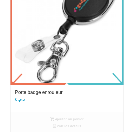
Porte badge enrouleur
6
د.م.
Ajouter au panier
Voir les détails