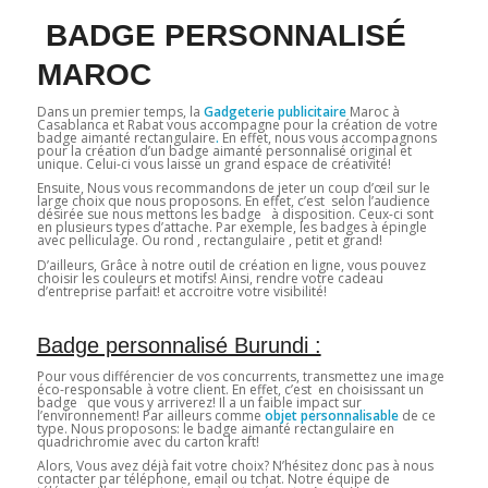
BADGE PERSONNALISÉ
MAROC
Dans un premier temps, la
Gadgeterie publicitaire
Maroc à
Casablanca et Rabat vous accompagne pour la création de votre
badge aimanté rectangulaire
.
En effet, nous vous accompagnons
pour la création d’un badge aimanté personnalisé original et
unique. Celui-ci vous laisse un grand espace de créativité!
Ensuite, Nous vous recommandons de jeter un coup d’œil sur le
large choix que nous proposons. En effet, c’est selon l’audience
désirée sue nous mettons les badge à disposition. Ceux-ci sont
en plusieurs types d’attache. Par exemple, les badges à épingle
avec pelliculage. Ou rond , rectangulaire , petit et grand!
D’ailleurs, Grâce à notre outil de création en ligne, vous pouvez
choisir les couleurs et motifs! Ainsi, rendre votre cadeau
d’entreprise parfait! et accroitre votre visibilité!
Badge personnalisé Burundi :
Pour vous différencier de vos concurrents, transmettez une image
éco-responsable à votre client. En effet, c’est en choisissant un
badge que vous y arriverez! Il a un faible impact sur
l’environnement! Par ailleurs comme
objet personnalisable
de ce
type. Nous proposons: le badge aimanté rectangulaire en
quadrichromie avec du carton kraft!
Alors, Vous avez déjà fait votre choix? N’hésitez donc pas à nous
contacter par téléphone, email ou tchat. Notre équipe de