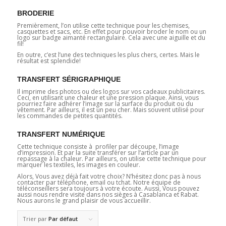
BRODERIE
Premièrement, l’on utilise cette technique pour les chemises,
casquettes et sacs, etc. En effet pour pouvoir broder le nom ou un
logo sur badge aimanté rectangulaire. Cela avec une aiguille et du
fil!
En outre, c’est l’une des techniques les plus chers, certes. Mais le
résultat est splendide!
TRANSFERT SÉRIGRAPHIQUE
Il imprime des photos ou des logos sur vos cadeaux publicitaires.
Ceci, en utilisant une chaleur et une pression plaque. Ainsi, vous
pourriez faire adhérer l’image sur la surface du produit ou du
vêtement. Par ailleurs, il est un peu cher. Mais souvent utilisé pour
les commandes de petites quantités.
TRANSFERT NUMÉRIQUE
Cette technique consiste à profiler par découpe, l’image
d’impression. Et par la suite transférer sur l’article par un
repassage à la chaleur. Par ailleurs, on utilise cette technique pour
marquer les textiles, les images en couleur.
Alors, Vous avez déjà fait votre choix? N’hésitez donc pas à nous
contacter par téléphone, email ou tchat. Notre équipe de
téléconseillers sera toujours à votre écoute. Aussi, Vous pouvez
aussi nous rendre visite dans nos sièges à Casablanca et Rabat.
Nous aurons le grand plaisir de vous accueillir.
Trier par
Par défaut