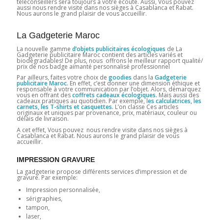
téléconseillers sera toujours à votre écoute. Aussi, Vous pouvez
aussi nous rendre visite dans nos sièges à Casablanca et Rabat.
Nous aurons le grand plaisir de vous accueillir.
La Gadgeterie Maroc
La nouvelle gamme
d’objets publicitaires écologiques
de La
Gadgeterie publicitaire Maroc contient des articles variés et
biodégradables! De plus, nous offrons le meilleur rapport qualité/
prix de nos badge aimanté personnalisé professionnel
Par ailleurs, faites votre choix de
goodies
dans la
Gadgeterie
publicitaire Maroc.
En effet, c’est donner une dimension éthique et
responsable à votre communication par l’objet. Alors, démarquez
vous en offrant des
coffrets cadeaux écologiques.
Mais aussi des
cadeaux pratiques au quotidien. Par exemple, l
es calculatrices, les
carnets, les T-shirts et casquettes.
L’on classe Ces articles
originaux et uniques par provenance, prix, matériaux, couleur ou
délais de livraison.
A cet effet, Vous pouvez nous rendre visite dans nos sièges à
Casablanca et Rabat. Nous aurons le grand plaisir de vous
accueillir.
IMPRESSION GRAVURE
La gadgeterie propose différents services d’impression et de
gravure. Par exemple:
Impression personnalisée,
sérigraphies,
tampon,
laser,