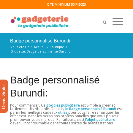
QTÉ MINIMUM 50 PIÈCES
Badge personnalisé Burundi
Vous êtes ici :
Accueil
/
Boutique
/
Etiquette: Badge personnalisé Burundi
Badge personnalisé
Devis Gratuit
Burundi:
Pour commencer, Ce
goodies publicitaire
est Simple à créer et
facilement distribuable. De plus,
le Badge personnalisé Burundi
est
parmi les meilleurs cadeaux
utiles
pour vous faire remarquer! En
effet c’est dans les occasions professionnelles que vous pouvez
promouvoir votre marque. Par ailleurs, c’est
l’objet publicitaire
devenu incontournable dans toutes sortes de manifestations …