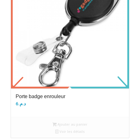
Porte badge enrouleur
6
د.م.
Ajouter au panier
Voir les détails