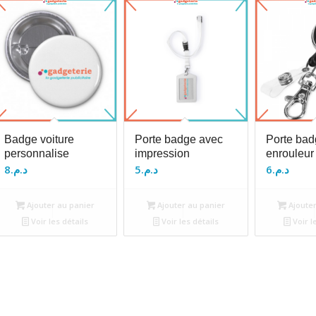
Badge voiture
Porte badge avec
Porte bad
personnalise
impression
enrouleur
8
د.م.
5
د.م.
6
د.م.
Ajouter au panier
Ajouter au panier
Ajouter
Voir les détails
Voir les détails
Voir l