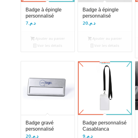
Badge à épingle
Badge à épingle
personnalisé
personnalisé
7
د.م.
20
د.م.
Ajouter au panier
Ajouter au panier
Voir les détails
Voir les détails
Badge gravé
Badge personnalisé
personnalisé
Casablanca
20
د.م.
9
د.م.