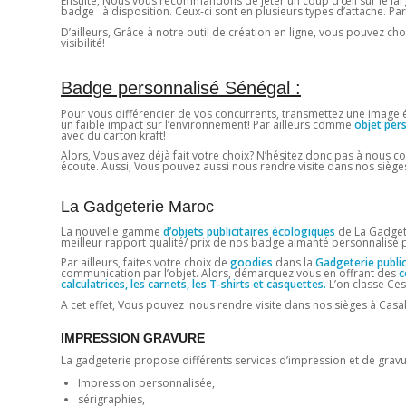
Ensuite, Nous vous recommandons de jeter un coup d’œil sur le larg
badge à disposition. Ceux-ci sont en plusieurs types d’attache. Par 
D’ailleurs, Grâce à notre outil de création en ligne, vous pouvez choi
visibilité!
Badge personnalisé Sénégal :
Pour vous différencier de vos concurrents, transmettez une image éc
un faible impact sur l’environnement! Par ailleurs comme
objet per
avec du carton kraft!
Alors, Vous avez déjà fait votre choix? N’hésitez donc pas à nous c
écoute. Aussi, Vous pouvez aussi nous rendre visite dans nos sièges
La Gadgeterie Maroc
La nouvelle gamme
d’objets publicitaires écologiques
de La Gadgete
meilleur rapport qualité/ prix de nos badge aimanté personnalisé 
Par ailleurs, faites votre choix de
goodies
dans la
Gadgeterie public
communication par l’objet. Alors, démarquez vous en offrant des
c
calculatrices, les carnets, les T-shirts et casquettes.
L’on classe Ces
A cet effet, Vous pouvez nous rendre visite dans nos sièges à Casab
IMPRESSION GRAVURE
La gadgeterie propose différents services d’impression et de grav
Impression personnalisée,
sérigraphies,