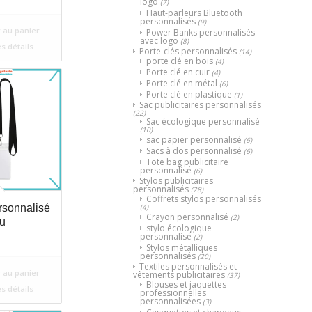
logo
(7)
Haut-parleurs Bluetooth
personnalisés
(9)
 au panier
Power Banks personnalisés
avec logo
(8)
es détails
Porte-clés personnalisés
(14)
porte clé en bois
(4)
Porte clé en cuir
(4)
Porte clé en métal
(6)
Porte clé en plastique
(1)
Sac publicitaires personnalisés
(22)
Sac écologique personnalisé
(10)
sac papier personnalisé
(6)
Sacs à dos personnalisé
(6)
Tote bag publicitaire
personnalisé
(6)
Stylos publicitaires
personnalisés
(28)
Coffrets stylos personnalisés
(4)
rsonnalisé
Crayon personnalisé
(2)
ou
stylo écologique
personnalisé
(2)
Stylos métalliques
personnalisés
(20)
Textiles personnalisés et
 au panier
vêtements publicitaires
(37)
Blouses et jaquettes
es détails
professionnelles
personnalisées
(3)