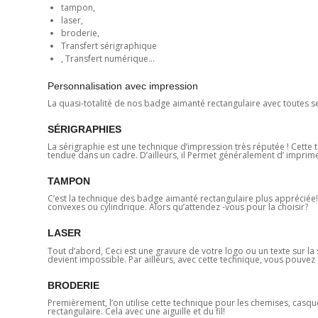
tampon,
laser,
broderie,
Transfert sérigraphique
, Transfert numérique…
Personnalisation avec impression
La quasi-totalité de nos badge aimanté rectangulaire avec toutes s
SÉRIGRAPHIES
La sérigraphie est une technique d’impression très réputée ! Cette t
tendue dans un cadre. D’ailleurs, il Permet généralement d’ imprimer 
TAMPON
C’est la technique des badge aimanté rectangulaire plus appréciée
convexes ou cylindrique. Alors qu’attendez -vous pour la choisir?
LASER
Tout d’abord, Ceci est une gravure de votre logo ou un texte sur la s
devient impossible. Par ailleurs, avec cette technique, vous pouvez 
BRODERIE
Premièrement, l’on utilise cette technique pour les chemises, casq
rectangulaire. Cela avec une aiguille et du fil!