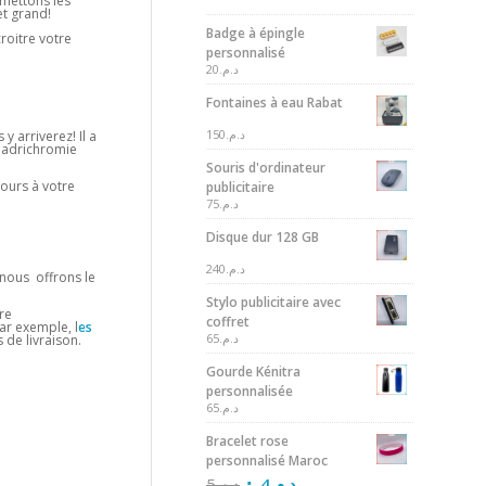
 mettons les
et grand!
Badge à épingle
croitre votre
personnalisé
20
د.م.
Fontaines à eau Rabat
150
د.م.
 arriverez! Il a
uadrichromie
Souris d'ordinateur
jours à votre
publicitaire
75
د.م.
Disque dur 128 GB
240
د.م.
 nous offrons le
Stylo publicitaire avec
re
coffret
ar exemple, l
es
65
د.م.
 de livraison.
Gourde Kénitra
personnalisée
65
د.م.
Bracelet rose
personnalisé Maroc
5
د.م.
4
د.م.