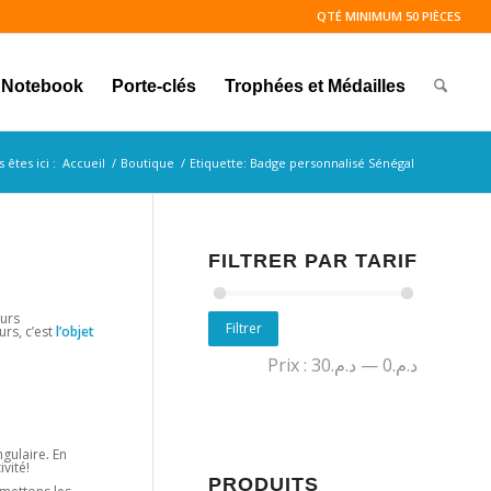
QTÉ MINIMUM 50 PIÈCES
Notebook
Porte-clés
Trophées et Médailles
 êtes ici :
Accueil
/
Boutique
/
Etiquette: Badge personnalisé Sénégal
FILTRER PAR TARIF
eurs
Filtrer
rs, c’est
l’objet
Prix :
د.م.30
—
د.م.0
gulaire
.
En
vité!
PRODUITS