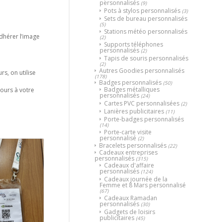
personnalisés
(9)
Pots à stylos personnalisés
(3)
Sets de bureau personnalisés
(5)
Stations météo personnalisés
adhérer l’image
(2)
Supports téléphones
personnalisés
(2)
Tapis de souris personnalisés
(2)
Autres Goodies personnalisés
rs, on utilise
(178)
Badges personnalisés
(50)
Badges métalliques
jours à votre
personnalisés
(24)
Cartes PVC personnalisées
(2)
Lanières publicitaires
(11)
Porte-badges personnalisés
(14)
Porte-carte visite
personnalisé
(2)
Bracelets personnalisés
(22)
Cadeaux entreprises
personnalisés
(315)
Cadeaux d'affaire
personnalisés
(124)
Cadeaux journée de la
Femme et 8 Mars personnalisé
(67)
Cadeaux Ramadan
personnalisés
(30)
Gadgets de loisirs
publicitaires
(45)