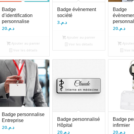
Badge
Badge évènement
Badge
d’identification
société
évènemen
personnalise
personnal
3
د.م.
20
د.م.
20
د.م.
Ajouter au panier
Ajouter au panier
Ajouter
Voir les détails
Voir les détails
Voir l
Badge personnalise
Badge personnalisé
Badge pe
Entreprise
Hôpital
infirmier
20
د.م.
20
د.م.
20
د.م.