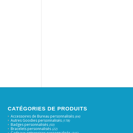
CATÉGORIES DE PRODUITS
Accessoires de Bureau personnalisés
(64)
Autres Goodies personnalisés
(178)
Badges personnalisés
(50)
Bracelets personnalisés
(22)
Cadeaux entreprises personnalisés
(315)