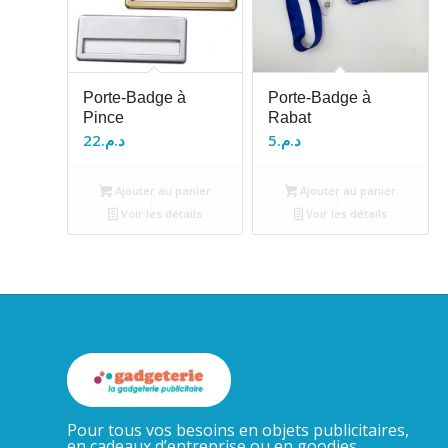
Porte-Badge à
Porte-Badge à
Pince
Rabat
22
د.م.
5
د.م.
Ajouter au panier
Ajouter au panier
Voir les détails
Voir les détails
Pour tous vos besoins en objets publicitaires,
en cadeaux d’entreprise ou en goodies