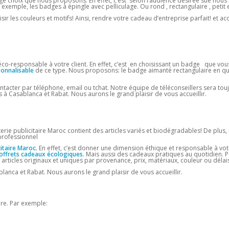
e choix que nous proposons. En effet, c’est selon l’audience désirée sue nous
exemple, les badges à épingle avec pelliculage. Ou rond , rectangulaire , petit 
sir les couleurs et motifs! Ainsi, rendre votre cadeau d’entreprise parfait! et ac
o-responsable à votre client. En effet, c’est en choisissant un badge que vous y
sonnalisable
de ce type. Nous proposons: le badge aimanté rectangulaire en q
ontacter par téléphone, email ou tchat. Notre équipe de téléconseillers sera tou
 à Casablanca et Rabat. Nous aurons le grand plaisir de vous accueillir.
rie publicitaire Maroc contient des articles variés et biodégradables! De plus,
professionnel
itaire Maroc.
En effet, c’est donner une dimension éthique et responsable à vot
offrets cadeaux écologiques.
Mais aussi des cadeaux pratiques au quotidien. P
 articles originaux et uniques par provenance, prix, matériaux, couleur ou délais
lanca et Rabat. Nous aurons le grand plaisir de vous accueillir.
ure. Par exemple: