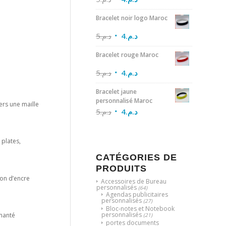
Bracelet noir logo Maroc
5
د.م.
4
د.م.
Bracelet rouge Maroc
5
د.م.
4
د.م.
Bracelet jaune
personnalisé Maroc
ers une maille
5
د.م.
4
د.م.
 plates,
CATÉGORIES DE
PRODUITS
ion d’encre
Accessoires de Bureau
personnalisés
(64)
Agendas publicitaires
personnalisés
(27)
Bloc-notes et Notebook
personnalisés
imanté
(21)
portes documents