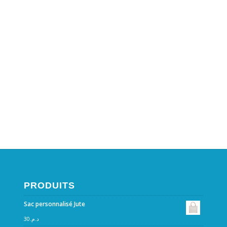
PRODUITS
Sac personnalisé Jute
30
د.م.