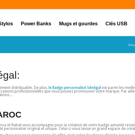
Stylos
Power Banks
Mugs et gourdes
Clés USB
Vous
gal:
lement distribuable. De plus,
le Badge personnalisé Sénégal
est parmi les meill
occasions professionnelles que vous pouvez promouvoir votre marque. Par ailleu
ations …
AROC
ca et Rabat vous accompagne pour la création de votre badge aimanté rectan
personnalisé original et unique. Celui-ci vous laisse un grand espace de créati