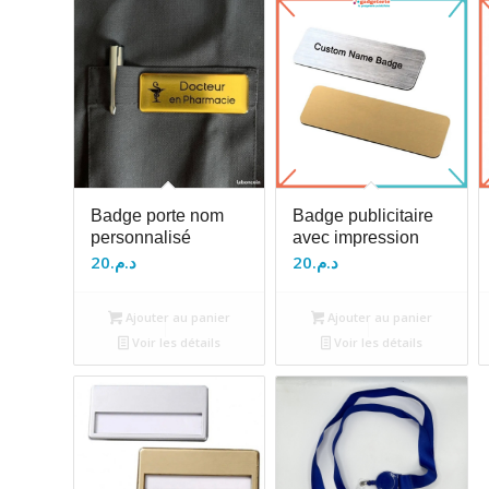
Badge porte nom
Badge publicitaire
personnalisé
avec impression
20
د.م.
20
د.م.
Ajouter au panier
Ajouter au panier
Voir les détails
Voir les détails