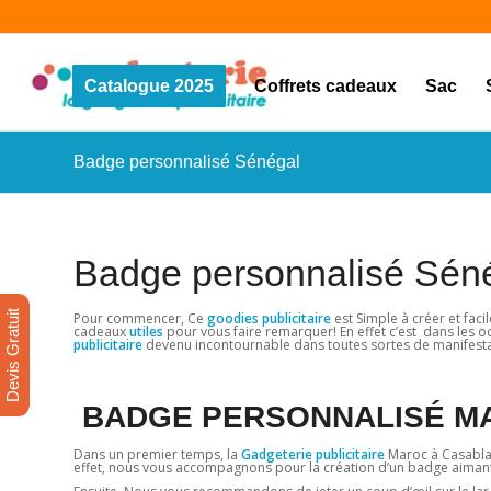
Catalogue 2025
Coffrets cadeaux
Sac
Badge personnalisé Sénégal
Badge personnalisé Séné
Devis Gratuit
Pour commencer, Ce
goodies publicitaire
est Simple à créer et faci
cadeaux
utiles
pour vous faire remarquer! En effet c’est dans les 
publicitaire
devenu incontournable dans toutes sortes de manifest
BADGE PERSONNALISÉ M
Dans un premier temps, la
Gadgeterie publicitaire
Maroc à Casablan
effet, nous vous accompagnons pour la création d’un badge aimanté 