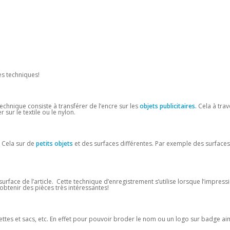
es techniques!
echnique consiste à transférer de l’encre sur les
objets publicitaires.
Cela à trav
sur le textile ou le nylon.
! Cela sur de
petits objets
et des surfaces différentes. Par exemple des surfaces
urface de l’article. Cette technique d’enregistrement s’utilise lorsque l’impress
obtenir des pièces très intéressantes!
uettes et sacs, etc. En effet pour pouvoir broder le nom ou un logo sur badge a