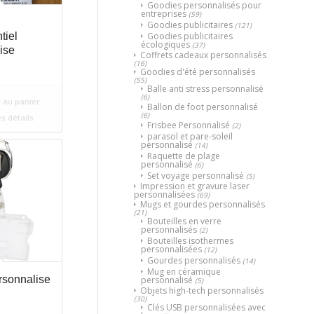
Goodies personnalisés pour
entreprises
(59)
Goodies publicitaires
(121)
Goodies publicitaires
tiel
écologiques
(37)
ise
Coffrets cadeaux personnalisés
(16)
Goodies d'été personnalisés
(55)
Balle anti stress personnalisé
(6)
 au panier
Ballon de foot personnalisé
(6)
es détails
Frisbee Personnalisé
(2)
parasol et pare-soleil
personnalisé
(14)
Raquette de plage
personnalisé
(6)
Set voyage personnalisé
(5)
Impression et gravure laser
personnalisées
(69)
Mugs et gourdes personnalisés
(21)
Bouteilles en verre
personnalisés
(2)
Bouteilles isothermes
personnalisées
(12)
Gourdes personnalisés
(14)
Mug en céramique
rsonnalise
personnalisé
(5)
Objets high-tech personnalisés
(30)
Clés USB personnalisées avec