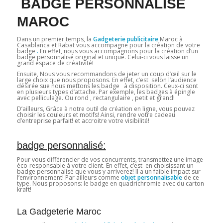
BADGE PERSONNALISÉ
MAROC
Dans un premier temps, la
Gadgeterie publicitaire
Maroc à
Casablanca et Rabat vous accompagne pour la création de votre
badge
.
En effet, nous vous accompagnons pour la création d’un
badge personnalisé original et unique. Celui-ci vous laisse un
grand espace de créativité!
Ensuite, Nous vous recommandons de jeter un coup d’œil sur le
large choix que nous proposons. En effet, c’est selon l’audience
désirée sue nous mettons les badge à disposition. Ceux-ci sont
en plusieurs types d’attache. Par exemple, les badges à épingle
avec pelliculage. Ou rond , rectangulaire , petit et grand!
D’ailleurs, Grâce à notre outil de création en ligne, vous pouvez
choisir les couleurs et motifs! Ainsi, rendre votre cadeau
d’entreprise parfait! et accroitre votre visibilité!
badge personnalisé:
Pour vous différencier de vos concurrents, transmettez une image
éco-responsable à votre client. En effet, c’est en choisissant un
badge personnalisé que vous y arriverez! Il a un faible impact sur
l’environnement! Par ailleurs comme
objet personnalisable
de ce
type. Nous proposons: le badge en quadrichromie avec du carton
kraft!
La Gadgeterie Maroc