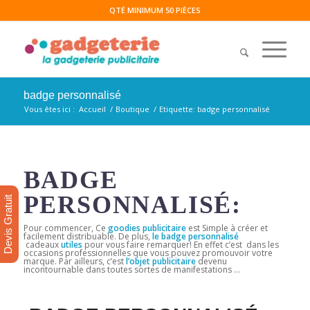
QTÉ MINIMUM 50 PIÈCES
badge personnalisé
Vous êtes ici :
Accueil
/
Boutique
/
Etiquette: badge personnalisé
BADGE
PERSONNALISÉ:
Devis Gratuit
Pour commencer, Ce
goodies publicitaire
est Simple à créer et
facilement distribuable. De plus,
le badge personnalisé
cadeaux
utiles
pour vous faire remarquer! En effet c’est dans les
occasions professionnelles que vous pouvez promouvoir votre
marque. Par ailleurs, c’est
l’objet publicitaire
devenu
incontournable dans toutes sortes de manifestations …