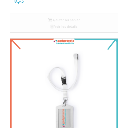
8
د.م.
Ajouter au panier
Voir les détails