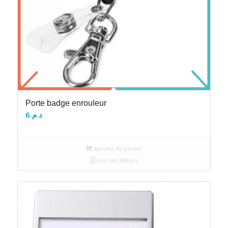
Porte badge enrouleur
6
د.م.
Ajouter au panier
Voir les détails