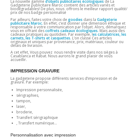
La nouvelle gamme
d’objets publicitaires écologiques
de La
Gadgeterie publicitaire Maroc contient des articles variés et
biodégradables! De plus, nous offrons le meilleur rapport qualité/
prix de nos badge personnalisé
Par ailleurs, faites votre choix de
goodies
dans la
Gadgeterie
publicitaire Maroc.
En effet, c’est donner une dimension éthique et
responsable à votre communication par l’objet. Alors, démarquez
vous en offrant des
coffrets cadeaux écologiques.
Mais aussi des
cadeaux pratiques au quotidien. Par exemple, l
es calculatrices, les
carnets, les T-shirts et casquettes.
L’on classe Ces articles
originaux et uniques par provenance, prix, matériaux, couleur ou
délais de livraison.
A cet effet, Vous pouvez nous rendre visite dans nos sièges à
Casablanca et Rabat. Nous aurons le grand plaisir de vous
accueillir.
IMPRESSION GRAVURE
La gadgeterie propose différents services d’impression et de
gravure. Par exemple:
Impression personnalisée,
sérigraphies,
tampon,
laser,
broderie,
Transfert sérigraphique
, Transfert numérique…
Personnalisation avec impression