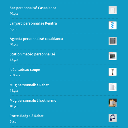
Sac personnalisé Casablanca
10
د.م.
Lanyard personnalisé Kénitra
5
د.م.
Agenda personnalisé casablanca
40
د.م.
Station météo personnalisé
65
د.م.
Idée cadeau coupe
250
د.م.
Mug personnalisé Rabat
15
د.م.
Mug personnalisé Isotherme
40
د.م.
Porte-Badge à Rabat
5
د.م.