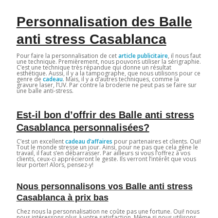
Personnalisation des Balle
anti stress Casablanca
Pour faire la personnalisation de cet
article publicitaire
, il nous faut
une technique. Premièrement, nous pouvons utiliser la sérigraphie.
C’est une technique très répandue qui donne un résultat
esthétique. Aussi, il y a la tampographe, que nous utilisons pour ce
genre de
cadeau
. Mais, il y a d’autres techniques, comme la
gravure laser, l’UV. Par contre la broderie ne peut pas se faire sur
une balle anti-stress.
Est-il bon d’offrir des Balle anti stress
Casablanca personnalisées?
C’est un excellent
cadeau d’affaires
pour partenaires et clients. Oui!
Tout le monde stresse un jour. Ainsi, pour ne pas que cela gêne le
travail, il faut s’en débarrasser. Par ailleurs si vous l’offrez à vos
clients, ceux-ci apprécieront le geste. Ils verront l’intérêt que vous
leur porter! Alors, pensez-y!
Nous personnalisons vos Balle anti stress
Casablanca à prix bas
Chez nous la personnalisation ne coûte pas une fortune. Oui! nous
nous intéressons plus à votre satisfaction. Même si nous utilisons