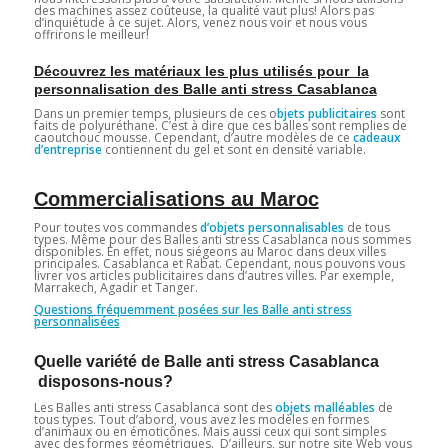
des machines assez coûteuse, la qualité vaut plus! Alors pas
d’inquiétude à ce sujet. Alors, venez nous voir et nous vous
offrirons le meilleur!
Découvrez les matériaux les plus utilisés pour la
personnalisation des Balle anti stress Casablanca
Dans un premier temps, plusieurs de ces o
bjets publicitaires
sont
faits de polyuréthane. C’est à dire que ces balles sont remplies de
caoutchouc mousse. Cependant, d’autre modèles de ce
cadeaux
d’entreprise
contiennent du gel et sont en densité variable.
Commercialisations au Maroc
Pour toutes vos commandes
d’objets personnalisables
de tous
types. Même pour des Balles anti stress Casablanca nous sommes
disponibles. En effet, nous siégeons au Maroc dans deux villes
principales. Casablanca et Rabat. Cependant, nous pouvons vous
livrer vos articles publicitaires dans d’autres villes. Par exemple,
Marrakech, Agadir et Tanger.
Questions fréquemment posées sur les Balle anti stress
personnalisées
Quelle variété de Balle anti stress Casablanca
disposons-nous?
Les Balles anti stress Casablanca sont des
objets malléables
de
tous types. Tout d’abord, vous avez les modèles en formes
d’animaux ou en émoticônes. Mais aussi ceux qui sont simples
avec des formes géométriques. D’ailleurs, sur notre site Web vous