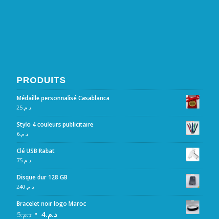
PRODUITS
Médaille personnalisé Casablanca
25
د.م.
Stylo 4 couleurs publicitaire
6
د.م.
Clé USB Rabat
75
د.م.
Disque dur 128 GB
240
د.م.
Bracelet noir logo Maroc
5
د.م.
4
د.م.