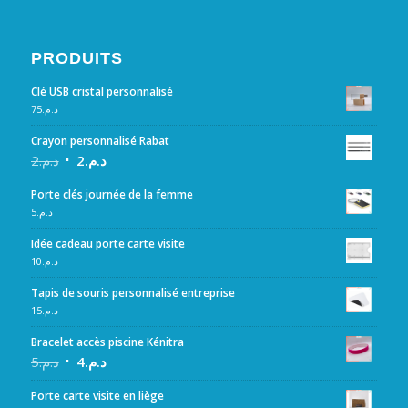
PRODUITS
Clé USB cristal personnalisé
75
د.م.
Crayon personnalisé Rabat
2
د.م.
2
د.م.
Porte clés journée de la femme
5
د.م.
Idée cadeau porte carte visite
10
د.م.
Tapis de souris personnalisé entreprise
15
د.م.
Bracelet accès piscine Kénitra
5
د.م.
4
د.م.
Porte carte visite en liège