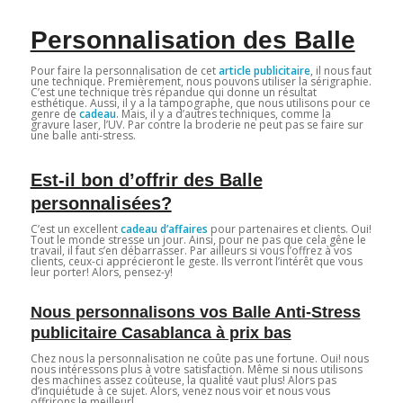
Personnalisation des Balle
Pour faire la personnalisation de cet
article publicitaire
, il nous faut
une technique. Premièrement, nous pouvons utiliser la sérigraphie.
C’est une technique très répandue qui donne un résultat
esthétique. Aussi, il y a la tampographe, que nous utilisons pour ce
genre de
cadeau
. Mais, il y a d’autres techniques, comme la
gravure laser, l’UV. Par contre la broderie ne peut pas se faire sur
une balle anti-stress.
Est-il bon d’offrir des Balle
personnalisées?
C’est un excellent
cadeau d’affaires
pour partenaires et clients. Oui!
Tout le monde stresse un jour. Ainsi, pour ne pas que cela gêne le
travail, il faut s’en débarrasser. Par ailleurs si vous l’offrez à vos
clients, ceux-ci apprécieront le geste. Ils verront l’intérêt que vous
leur porter! Alors, pensez-y!
Nous personnalisons vos Balle Anti-Stress
publicitaire Casablanca à prix bas
Chez nous la personnalisation ne coûte pas une fortune. Oui! nous
nous intéressons plus à votre satisfaction. Même si nous utilisons
des machines assez coûteuse, la qualité vaut plus! Alors pas
d’inquiétude à ce sujet. Alors, venez nous voir et nous vous
offrirons le meilleur!