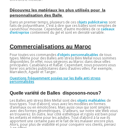
Découvrez les matériaux les plus utilisés pour la
personnalisation des Balle
Dans un premier temps, plusieurs de ces o
bjets publicitaires
sont
faits de polyuréthane. C’est à dire que ces balles sont remplies de
caoutchouc mousse. Cependant, d’autre modèles de ce
cadeaux
d’entreprise
contiennent du gel et sont en densité variable.
Commercialisations au Maroc
Pour toutes vos commandes
d’objets personnalisables
de tous
types. Même pour des Balles anti stress Béni Mellal nous sommes
disponibles. En effet, nous siégeons au Maroc dans deux villes
principales. Casablanca et Rabat. Cependant, nous pouvons vous
livrer vos articles publicitaires dans d’autres villes. Par exemple,
Marrakech, Agadir et Tanger.
Questions fréquemment posées sur les Balle anti stress
personnalisées
Quelle variété de Balles disposons-nous?
Les Balles anti stress Béni Mellal sont des
objets malléables
de
tous types. Tout d’abord, vous avez les modèles en formes
d’animaux ou en émoticônes. Mais aussi ceux qui sont simples
avec des formes géométriques. D’ailleurs, sur notre site Web vous
en trouverez. En outre, leur côté esthétique et rigolo est bien pour
les enfants et même pour les adultes. Tout d’abord à la vue ils
apportent une certaine paix et le fait de les malaxer encore plus.
Alors, pour plus de visibilité et pour conquérir vos clients, pensez
à en offrir!