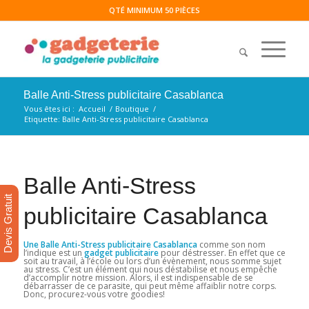
QTÉ MINIMUM 50 PIÈCES
Balle Anti-Stress publicitaire Casablanca
Vous êtes ici :
Accueil
/
Boutique
/
Etiquette: Balle Anti-Stress publicitaire Casablanca
Balle Anti-Stress
Devis Gratuit
publicitaire Casablanca
Une Balle Anti-Stress publicitaire Casablanca
comme son nom
l’indique est un
gadget publicitaire
pour déstresser. En effet que ce
soit au travail, à l’école ou lors d’un évènement, nous somme sujet
au stress. C’est un élément qui nous déstabilise et nous empêche
d’accomplir notre mission. Alors, il est indispensable de se
débarrasser de ce parasite, qui peut même affaiblir notre corps.
Donc, procurez-vous votre goodies!