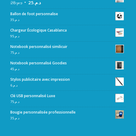
28
د.م.
25
د.م.
Ballon de foot personnalise
35
د.م.
Chargeur Écologique Casablanca
95
د.م.
Notebook personnalisé similicuir
75
د.م.
Notebook personnalisé Goodies
45
د.م.
Stylos publicitaire avec impression
6
د.م.
Clé USB personnalisé Luxe
75
د.م.
Bougie personnalisée professionnelle
35
د.م.