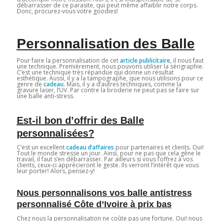
débarrasser de ce parasite, qui peut même affaiblir notre corps.
Donc, procurez-vous votre goodies!
Personnalisation des Balle
Pour faire la personnalisation de cet
article publicitaire
, il nous faut
une technique. Premièrement, nous pouvons utiliser la sérigraphie.
C’est une technique très répandue qui donne un résultat
esthétique. Aussi, il y a la tampographe, que nous utilisons pour ce
genre de
cadeau
. Mais, il y a d’autres techniques, comme la
gravure laser, l’UV. Par contre la broderie ne peut pas se faire sur
une balle anti-stress.
Est-il bon d’offrir des Balle
personnalisées?
C’est un excellent
cadeau d’affaires
pour partenaires et clients. Oui!
Tout le monde stresse un jour. Ainsi, pour ne pas que cela gêne le
travail, il faut s’en débarrasser. Par ailleurs si vous l’offrez à vos
clients, ceux-ci apprécieront le geste. Ils verront l’intérêt que vous
leur porter! Alors, pensez-y!
Nous personnalisons vos balle antistress
personnalisé Côte d’Ivoire à prix bas
Chez nous la personnalisation ne coûte pas une fortune. Oui! nous