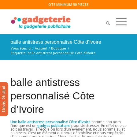
QTÉ MINIMUM 50 PIÈCES
balle antistress personnalisé Côte d’Ivoire
Vous êtes ici :
Accueil
/
Boutique
/
Etiquette: balle antistress personnalisé Côte d’Ivoire
balle antistress
Devis Gratuit
personnalisé Côte
d’Ivoire
Une balle antistress personnalisé Côte d’Ivoire
comme son nom
l’indique est un
gadget publicitaire
pour déstresser. En effet que ce
soit au travail, à l’école ou lors d’un évènement, nous somme sujet
au stress. C’est un élément qui nous déstabilise et nous empêche
d’accomplir notre mission. Alors, il est indispensable de se