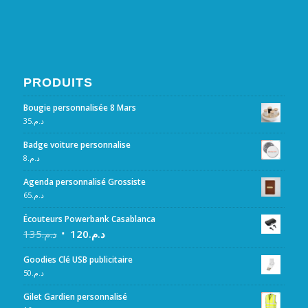
PRODUITS
Bougie personnalisée 8 Mars
35
د.م.
Badge voiture personnalise
8
د.م.
Agenda personnalisé Grossiste
65
د.م.
Écouteurs Powerbank Casablanca
135
د.م.
120
د.م.
Goodies Clé USB publicitaire
50
د.م.
Gilet Gardien personnalisé