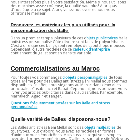
nous intéressons plus à votre satisfaction. Même si nous utilisons
des machines assez coûteuse, la qualité vaut plus! Alors pas
d’inquiétude à ce sujet. Alors, venez nous voir et nous vous
offrirons le meilleur!
Découvrez les matériaux les plus utilisés pour la
personnalisation des Balle
Dans un premier temps, plusieurs de ces o
bjets publicitaires
balle
antistress personnalisé Côte d’Ivoire sont faits de polyuréthane.
C’est à dire que ces balles sont remplies de caoutchouc mousse.
Cependant, d’autre modèles de ce
cadeaux
d’entreprise
contiennent du gel et sont en densité variable.
Commercialisations au Maroc
Pour toutes vos commandes
d’objets personnalisables
de tous
types. Même pour des Balles anti stress Béni Mellal nous sommes
disponibles. En effet, nous siégeons au Maroc dans deux villes
principales. Casablanca et Rabat. Cependant, nous pouvons vous
livrer vos articles publicitaires dans d’autres villes. Par exemple,
Marrakech, Agadir et Tanger.
Questions fréquemment posées sur les Balle anti stress
personnalisées
Quelle variété de Balles disposons-nous?
Les Balles anti stress Béni Mellal sont des
objets malléables
de
tous types. Tout d’abord, vous avez les modèles en formes
d’animaux ou en émoticônes. Mais aussi ceux qui sont simples
avec des formes géométriques. D’ailleurs, sur notre site Web vous