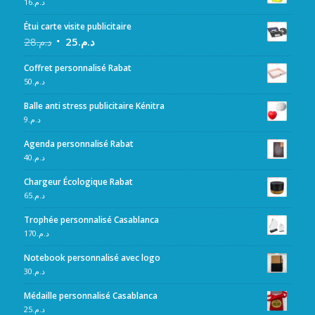
16
د.م.
Étui carte visite publicitaire
28
د.م.
25
د.م.
Coffret personnalisé Rabat
50
د.م.
Balle anti stress publicitaire Kénitra
9
د.م.
Agenda personnalisé Rabat
40
د.م.
Chargeur Écologique Rabat
65
د.م.
Trophée personnalisé Casablanca
170
د.م.
Notebook personnalisé avec logo
30
د.م.
Médaille personnalisé Casablanca
25
د.م.