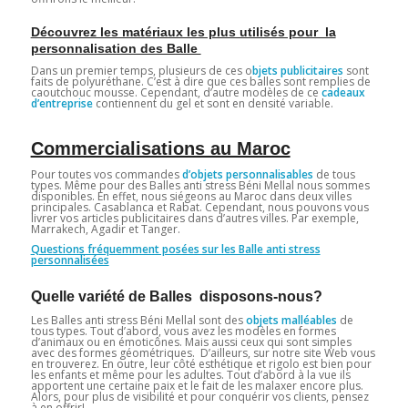
Découvrez les matériaux les plus utilisés pour la
personnalisation des Balle
Dans un premier temps, plusieurs de ces o
bjets publicitaires
sont
faits de polyuréthane. C’est à dire que ces balles sont remplies de
caoutchouc mousse. Cependant, d’autre modèles de ce
cadeaux
d’entreprise
contiennent du gel et sont en densité variable.
Commercialisations au Maroc
Pour toutes vos commandes
d’objets personnalisables
de tous
types. Même pour des Balles anti stress Béni Mellal nous sommes
disponibles. En effet, nous siégeons au Maroc dans deux villes
principales. Casablanca et Rabat. Cependant, nous pouvons vous
livrer vos articles publicitaires dans d’autres villes. Par exemple,
Marrakech, Agadir et Tanger.
Questions fréquemment posées sur les Balle anti stress
personnalisées
Quelle variété de Balles disposons-nous?
Les Balles anti stress Béni Mellal sont des
objets malléables
de
tous types. Tout d’abord, vous avez les modèles en formes
d’animaux ou en émoticônes. Mais aussi ceux qui sont simples
avec des formes géométriques. D’ailleurs, sur notre site Web vous
en trouverez. En outre, leur côté esthétique et rigolo est bien pour
les enfants et même pour les adultes. Tout d’abord à la vue ils
apportent une certaine paix et le fait de les malaxer encore plus.
Alors, pour plus de visibilité et pour conquérir vos clients, pensez
à en offrir!