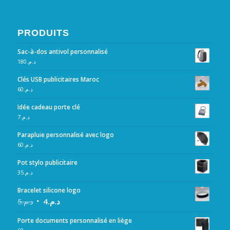
PRODUITS
Sac-à-dos antivol personnalisé
180
د.م.
Clés USB publicitaires Maroc
60
د.م.
Idée cadeau porte clé
7
د.م.
Parapluie personnalisé avec logo
60
د.م.
Pot stylo publicitaire
35
د.م.
Bracelet silicone logo
5
د.م.
4
د.م.
Porte documents personnalisé en liège