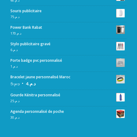
60
د.م.
Souris publicitaire
75
د.م.
Power Bank Rabat
170
د.م.
Stylo publicitaire gravé
6
د.م.
Porte badge pvc personnalisé
1
د.م.
Bracelet jaune personnalisé Maroc
5
د.م.
4
د.م.
Gourde Kénitra personnalisé
25
د.م.
Agenda personnalisé de poche
30
د.م.