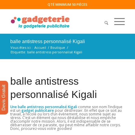
QTÉ MINIMUM 50 PIÈCES
balle antistress personnalisé Kigali
Vous êtes ici :
Accueil
/
Boutique
/
Etiquette: balle antistress personnalisé Kigali
balle antistress
Devis Gratuit
personnalisé Kigali
Une balle antistress personnalisé Kigali
comme son nom l’indique
est un
gadget publicitaire
pour déstresser. En effet que ce soit au
travail, à l’école ou lors d’un évènement, nous somme sujet au
stress. C’est un élément qui nous déstabilise et nous empêche
d’accomplir notre mission. Alors, il est indispensable de se
débarrasser de ce parasite, qui peut même affaiblir notre corps.
Donc, procurez-vous votre goodies!