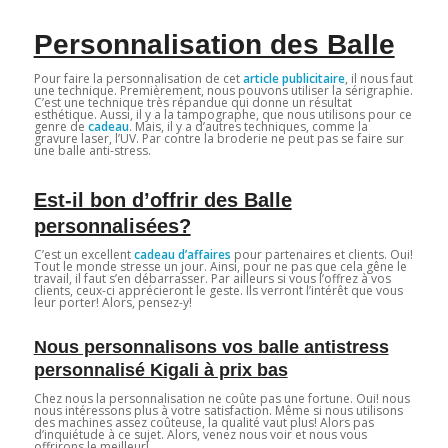
Personnalisation des Balle
Pour faire la personnalisation de cet
article publicitaire
, il nous faut
une technique. Premièrement, nous pouvons utiliser la sérigraphie.
C’est une technique très répandue qui donne un résultat
esthétique. Aussi, il y a la tampographe, que nous utilisons pour ce
genre de
cadeau
. Mais, il y a d’autres techniques, comme la
gravure laser, l’UV. Par contre la broderie ne peut pas se faire sur
une balle anti-stress.
Est-il bon d’offrir des Balle
personnalisées?
C’est un excellent
cadeau d’affaires
pour partenaires et clients. Oui!
Tout le monde stresse un jour. Ainsi, pour ne pas que cela gêne le
travail, il faut s’en débarrasser. Par ailleurs si vous l’offrez à vos
clients, ceux-ci apprécieront le geste. Ils verront l’intérêt que vous
leur porter! Alors, pensez-y!
Nous personnalisons vos balle antistress
personnalisé Kigali à prix bas
Chez nous la personnalisation ne coûte pas une fortune. Oui! nous
nous intéressons plus à votre satisfaction. Même si nous utilisons
des machines assez coûteuse, la qualité vaut plus! Alors pas
d’inquiétude à ce sujet. Alors, venez nous voir et nous vous
offrirons le meilleur!