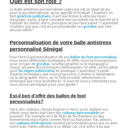
Quel est son rôle ?
Le Balle antistress personnalisée Laâyoune est un objet de jeu
pour le jeu international, qu’on appelle le football. Toutefois, en
tant
qu’article publicitaire
, il sert aux firmes à véhiculer leurs
messages. Aussi, à faire connaitre leurs produits sur le marché et à
fidéliser les clients. Alors, pourquoi ne pas faire pareil ? Cependant
n’oubliez pas que c’est en personnalisant ces
goodies
que cela
sera possible !
Personnalisation de votre balle antistress
personnalisé Sénégal
Pour faire la personnalisation de vos
ballon de foot personnalisés
,
nous avons différentes techniques. En effet, nous vous proposons
pour ce type de
goodies
, la tampographie ou le marquage à
chaud, seraient des techniques intéressantes. En effet, on les utilise
pour
les objets publicitaires
en plastique. Cependant, il existe
d’autres techniques que nous proposons. Comme la sublimation
ou la sérigraphie. Alors, sur la fiche produit, sélectionnez la
technique que vous souhaiterez. Si vous ne vous y connaissez pas,
nous avons une équipe pour vous guider !
Est-il bon d’offrir des ballon de foot
personnalisés?
Faire des cadeaux, réjouis toujours !! Alors, pour séduire vos
clients vous devez leur faire des
cadeaux personnalisés
en
passant ! Par exemple lors de fêtes de fin d’années ou des
évènements importants comme Noel ou Ramadan. Par ailleurs,
vos
cadeaux d’entreprises
doivent personnalisés pour eux ou avec
votre logo. Faites attention à ce détail, car c’est grâce à lui que