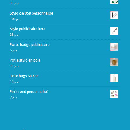
35
د.م.
Stylo clé USB personnalisé
100
د.م.
Stylo publicitaire luxe
25
د.م.
Porte badge publicitaire
5
د.م.
Pot a stylo en bois
25
د.م.
Tote bags Maroc
14
د.م.
Pin's rond personnalisé
7
د.م.