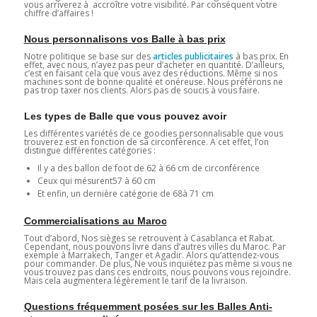
vous arriverez à accroître votre visibilité. Par conséquent votre
chiffre d’affaires !
Nous personnalisons vos Balle à bas prix
Notre politique se base sur des
articles publicitaires
à bas prix. En
effet, avec nous, n’ayez pas peur d’acheter en quantité. D’ailleurs,
c’est en faisant cela que vous avez des réductions. Même si nos
machines sont de bonne qualité et onéreuse. Nous préférons ne
pas trop taxer nos clients. Alors pas de soucis à vous faire.
Les types de Balle que vous pouvez avoir
Les différentes variétés de ce goodies personnalisable que vous
trouverez est en fonction de sa circonférence. A cet effet, l’on
distingue différentes catégories :
Il y a des ballon de foot de 62 à 66 cm de circonférence
Ceux qui mésurent57 à 60 cm
Et enfin, un dernière catégorie de 68à 71 cm
Commercialisations au Maroc
Tout d’abord, Nos sièges se retrouvent à Casablanca et Rabat.
Cependant, nous pouvons livre dans d’autres villes du Maroc. Par
exemple à Marrakech, Tanger et Agadir. Alors qu’attendez-vous
pour commander. De plus, Ne vous inquiétez pas même si vous ne
vous trouvez pas dans ces endroits, nous pouvons vous rejoindre.
Mais cela augmentera légèrement le tarif de la livraison.
Questions fréquemment posées sur les Balles Anti-