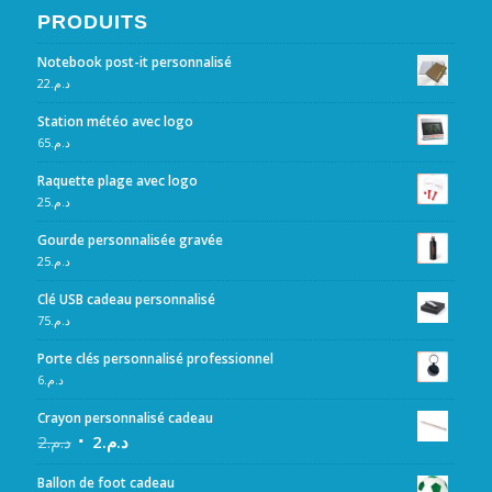
PRODUITS
Notebook post-it personnalisé
22
د.م.
Station météo avec logo
65
د.م.
Raquette plage avec logo
25
د.م.
Gourde personnalisée gravée
25
د.م.
Clé USB cadeau personnalisé
75
د.م.
Porte clés personnalisé professionnel
6
د.م.
Crayon personnalisé cadeau
2
د.م.
2
د.م.
Ballon de foot cadeau