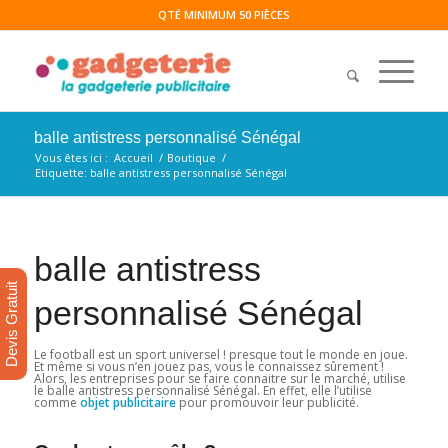
QTÉ MINIMUM 50 PIÈCES
balle antistress personnalisé Sénégal
Vous êtes ici :
Accueil
/
Boutique
/
Etiquette: balle antistress personnalisé Sénégal
balle antistress
Devis Gratuit
personnalisé Sénégal
Le football est un sport universel ! presque tout le monde en joue.
Et même si vous n’en jouez pas, vous le connaissez sûrement !
Alors, les entreprises pour se faire connaitre sur le marché, utilise
le balle antistress personnalisé Sénégal. En effet, elle l’utilise
comme
objet publicitaire
pour promouvoir leur publicité.