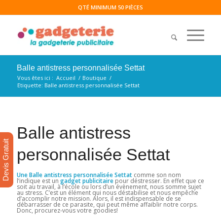
QTÉ MINIMUM 50 PIÈCES
Balle antistress personnalisée Settat
Vous êtes ici :
Accueil
/
Boutique
/
Etiquette: Balle antistress personnalisée Settat
Balle antistress
Devis Gratuit
personnalisée Settat
Une Balle antistress personnalisée Settat
comme son nom
l’indique est un
gadget publicitaire
pour déstresser. En effet que ce
soit au travail, à l’école ou lors d’un évènement, nous somme sujet
au stress. C’est un élément qui nous déstabilise et nous empêche
d’accomplir notre mission. Alors, il est indispensable de se
débarrasser de ce parasite, qui peut même affaiblir notre corps.
Donc, procurez-vous votre goodies!