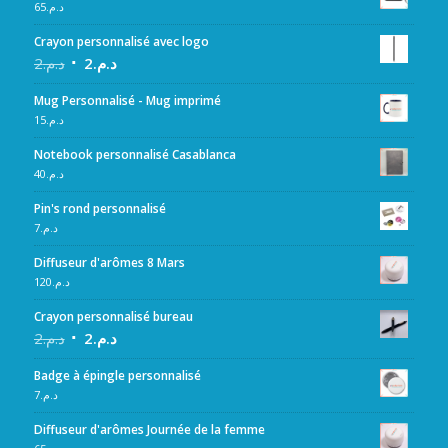
65
د.م.
Crayon personnalisé avec logo
2
د.م.
2
د.م.
Mug Personnalisé - Mug imprimé
15
د.م.
Notebook personnalisé Casablanca
40
د.م.
Pin's rond personnalisé
7
د.م.
Diffuseur d'arômes 8 Mars
120
د.م.
Crayon personnalisé bureau
2
د.م.
2
د.م.
Badge à épingle personnalisé
7
د.م.
Diffuseur d'arômes Journée de la femme