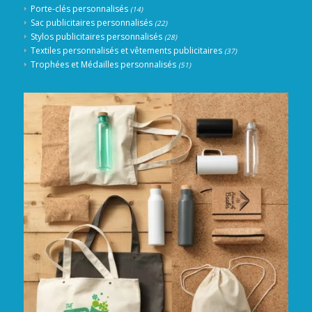
Porte-clés personnalisés
(14)
Sac publicitaires personnalisés
(22)
Stylos publicitaires personnalisés
(28)
Textiles personnalisés et vêtements publicitaires
(37)
Trophées et Médailles personnalisés
(51)