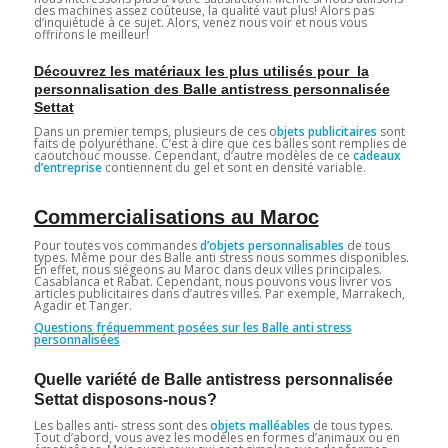
des machines assez coûteuse, la qualité vaut plus! Alors pas
d’inquiétude à ce sujet. Alors, venez nous voir et nous vous
offrirons le meilleur!
Découvrez les matériaux les plus utilisés pour la
personnalisation des Balle antistress personnalisée
Settat
Dans un premier temps, plusieurs de ces o
bjets publicitaires
sont
faits de polyuréthane. C’est à dire que ces balles sont remplies de
caoutchouc mousse. Cependant, d’autre modèles de ce
cadeaux
d’entreprise
contiennent du gel et sont en densité variable.
Commercialisations au Maroc
Pour toutes vos commandes
d’objets personnalisables
de tous
types. Même pour des Balle anti stress nous sommes disponibles.
En effet, nous siégeons au Maroc dans deux villes principales.
Casablanca et Rabat. Cependant, nous pouvons vous livrer vos
articles publicitaires dans d’autres villes. Par exemple, Marrakech,
Agadir et Tanger.
Questions fréquemment posées sur les Balle anti stress
personnalisées
Quelle variété de Balle antistress personnalisée
Settat disposons-nous?
Les balles anti- stress sont des
objets malléables
de tous types.
Tout d’abord, vous avez les modèles en formes d’animaux ou en