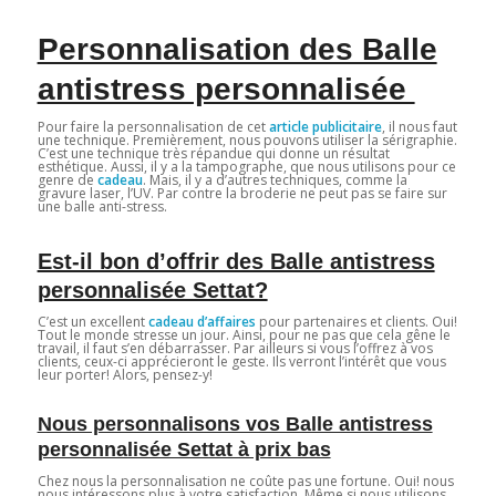
Personnalisation des Balle
antistress personnalisée
Pour faire la personnalisation de cet
article publicitaire
, il nous faut
une technique. Premièrement, nous pouvons utiliser la sérigraphie.
C’est une technique très répandue qui donne un résultat
esthétique. Aussi, il y a la tampographe, que nous utilisons pour ce
genre de
cadeau
. Mais, il y a d’autres techniques, comme la
gravure laser, l’UV. Par contre la broderie ne peut pas se faire sur
une balle anti-stress.
Est-il bon d’offrir des Balle antistress
personnalisée Settat?
C’est un excellent
cadeau d’affaires
pour partenaires et clients. Oui!
Tout le monde stresse un jour. Ainsi, pour ne pas que cela gêne le
travail, il faut s’en débarrasser. Par ailleurs si vous l’offrez à vos
clients, ceux-ci apprécieront le geste. Ils verront l’intérêt que vous
leur porter! Alors, pensez-y!
Nous personnalisons vos Balle antistress
personnalisée Settat à prix bas
Chez nous la personnalisation ne coûte pas une fortune. Oui! nous
nous intéressons plus à votre satisfaction. Même si nous utilisons