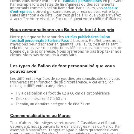
clients vous devez leur faire ds
cadeaux personnalisés
en passant !
Par exemple lors de fêtes de fin d’années ou des évènements
importants comme Noel ou Ramadan. Par ailleurs, vos
cadeaux
d’entreprises
doivent personnalisés pour eux ou avec votre logo.
Faites attention à ce détail, car c’est grâce à lui que vous arriverez
à accroître votre visibilité. Par conséquent votre chiffre d’affaires !
Nous personnalisons vos Ballon de foot à bas prix
Notre politique se base sur des
articles publicitaires Ballon
football personnalisé Burkina Faso
à bas prix. En effet, avec nous,
n’ayez pas peur d’acheter en quantité. D’ailleurs, c’est en faisant
cela que vous avez des réductions. Même si nos machines sont de
bonne qualité et onéreuse. Nous préférons ne pas trop taxer nos
clients. Alors pas de soucis à vous faire.
Les types de Ballon de foot personnalisé que vous
pouvez avoir
Les différentes variétés de ce goodies personnalisable que vous
trouverez est en fonction de sa circonférence. A cet effet, l’on
distingue différentes catégories :
Il y a des ballon de foot de 62 à 66 cm de circonférence
Ceux qui mésurent57 à 60 cm
Et enfin, un dernière catégorie de 68à 71 cm
Commercialisations au Maroc
Tout d’abord, Nos sièges se retrouvent à Casablanca et Rabat.
Cependant, nous pouvons livre dans d’autres villes du Maroc. Par
exemple à Marrakech, Tanger et Agadir. Alors qu’attendez-vous
pour commander. De plus, Ne vous inquiétez pas même si vous ne