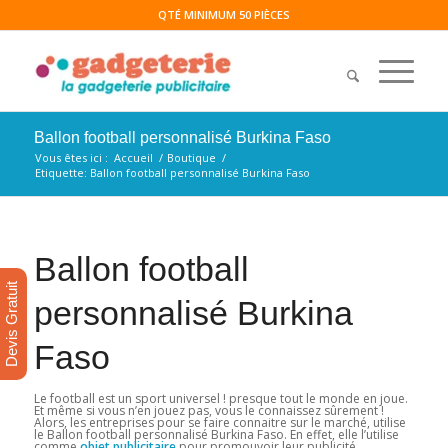
QTÉ MINIMUM 50 PIÈCES
Ballon football personnalisé Burkina Faso
Vous êtes ici :
Accueil
/
Boutique
/
Etiquette: Ballon football personnalisé Burkina Faso
Ballon football
Devis Gratuit
personnalisé Burkina
Faso
Le football est un sport universel ! presque tout le monde en joue.
Et même si vous n’en jouez pas, vous le connaissez sûrement !
Alors, les entreprises pour se faire connaitre sur le marché, utilise
le Ballon football personnalisé Burkina Faso. En effet, elle l’utilise
comme
objet publicitaire
pour promouvoir leur publicité.