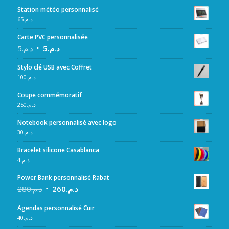
Station météo personnalisé
65
د.م.
Carte PVC personnalisée
5
د.م.
5
د.م.
Stylo clé USB avec Coffret
100
د.م.
Coupe commémoratif
250
د.م.
Notebook personnalisé avec logo
30
د.م.
Bracelet silicone Casablanca
4
د.م.
Power Bank personnalisé Rabat
280
د.م.
260
د.م.
Agendas personnalisé Cuir
40
د.م.