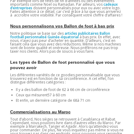
Par exemple lors de fêtes de fin d’années ou des évènements
importants comme Noel ou Ramadan. Par ailleurs, vos
cadeaux
d’entreprises
doivent personnalisés pour eux ou avec votre logo.
Faites attention à ce détail, car c’est grâce à lui que vous arriverez
à accroître votre visibilité. Par conséquent votre chiffre d’affaires !
Nous personnalisons vos Ballon de foot à bas prix
Notre politique se base sur des
articles publicitaires Ballon
football personnalisé Guinée-équatorial
à bas prix. En effet, avec
nous, n’ayez pas peur d’acheter en quantité. D’ailleurs, c’est en
faisant cela que vous avez des réductions. Même si nos machines
sont de bonne qualité et onéreuse. Nous préférons ne pas trop
taxer nos clients. Alors pas de soucis à vous faire.
Les types de Ballon de foot personnalisé que vous
pouvez avoir
Les différentes variétés de ce goodies personnalisable que vous
trouverez est en fonction de sa circonférence. A cet effet, l’on
distingue différentes catégories :
Il y a des ballon de foot de 62 à 66 cm de circonférence
Ceux qui mésurent57 à 60 cm
Et enfin, un dernière catégorie de 68à 71 cm
Commercialisations au Maroc
Tout d’abord, Nos sièges se retrouvent à Casablanca et Rabat.
Cependant, nous pouvons livre dans d’autres villes du Maroc. Par
exemple à Marrakech, Tanger et Agadir. Alors qu’attendez-vous
pour commander. De plus, Ne vous inquiétez pas même si vous ne
vous trouvez pas dans ces endroits, nous pouvons vous rejoindre.