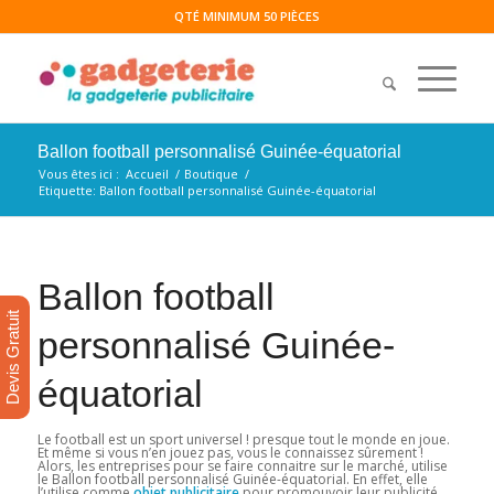
QTÉ MINIMUM 50 PIÈCES
Ballon football personnalisé Guinée-équatorial
Vous êtes ici :
Accueil
/
Boutique
/
Etiquette: Ballon football personnalisé Guinée-équatorial
Ballon football
Devis Gratuit
personnalisé Guinée-
équatorial
Le football est un sport universel ! presque tout le monde en joue.
Et même si vous n’en jouez pas, vous le connaissez sûrement !
Alors, les entreprises pour se faire connaitre sur le marché, utilise
le Ballon football personnalisé Guinée-équatorial. En effet, elle
l’utilise comme
objet publicitaire
pour promouvoir leur publicité.