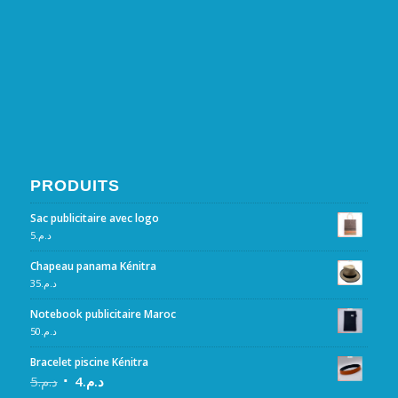
PRODUITS
Sac publicitaire avec logo
5
د.م.
Chapeau panama Kénitra
35
د.م.
Notebook publicitaire Maroc
50
د.م.
Bracelet piscine Kénitra
5
د.م.
4
د.م.