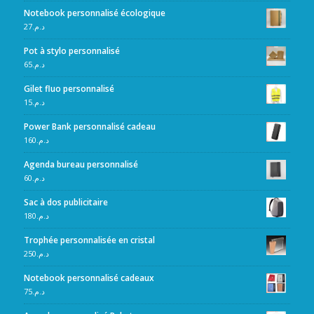
Notebook personnalisé écologique
27
د.م.
Pot à stylo personnalisé
65
د.م.
Gilet fluo personnalisé
15
د.م.
Power Bank personnalisé cadeau
160
د.م.
Agenda bureau personnalisé
60
د.م.
Sac à dos publicitaire
180
د.م.
Trophée personnalisée en cristal
250
د.م.
Notebook personnalisé cadeaux
75
د.م.