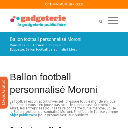
QTÉ MINIMUM 50 PIÈCES
Ballon football personnalisé Moroni
Vous êtes ici :
Accueil
/
Boutique
/
Etiquette: Ballon football personnalisé Moroni
Ballon football
Devis Gratuit
personnalisé Moroni
Le football est un sport universel ! presque tout le monde en joue.
Et même si vous n’en jouez pas, vous le connaissez sûrement !
Alors, les entreprises pour se faire connaitre sur le marché, utilise
le Ballon football personnalisé Moroni. En effet, elle l’utilise comme
objet publicitaire
pour promouvoir leur publicité.