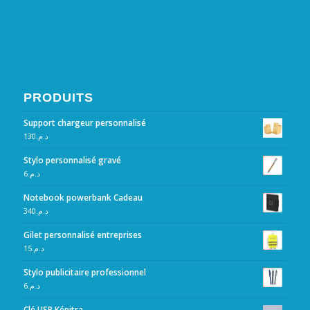
PRODUITS
Support chargeur personnalisé
130
د.م.
Stylo personnalisé gravé
6
د.م.
Notebook powerbank Cadeau
340
د.م.
Gilet personnalisé entreprises
15
د.م.
Stylo publicitaire professionnel
6
د.م.
Clé USB Kénitra