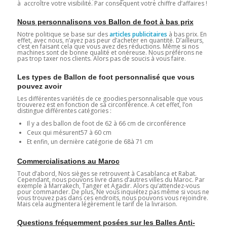
à accroître votre visibilité. Par conséquent votre chiffre d’affaires !
Nous personnalisons vos Ballon de foot à bas prix
Notre politique se base sur des
articles publicitaires
à bas prix. En
effet, avec nous, n’ayez pas peur d’acheter en quantité. D’ailleurs,
c’est en faisant cela que vous avez des réductions. Même si nos
machines sont de bonne qualité et onéreuse. Nous préférons ne
pas trop taxer nos clients. Alors pas de soucis à vous faire.
Les types de Ballon de foot personnalisé que vous
pouvez avoir
Les différentes variétés de ce goodies personnalisable que vous
trouverez est en fonction de sa circonférence. A cet effet, l’on
distingue différentes catégories :
Il y a des ballon de foot de 62 à 66 cm de circonférence
Ceux qui mésurent57 à 60 cm
Et enfin, un dernière catégorie de 68à 71 cm
Commercialisations au Maroc
Tout d’abord, Nos sièges se retrouvent à Casablanca et Rabat.
Cependant, nous pouvons livre dans d’autres villes du Maroc. Par
exemple à Marrakech, Tanger et Agadir. Alors qu’attendez-vous
pour commander. De plus, Ne vous inquiétez pas même si vous ne
vous trouvez pas dans ces endroits, nous pouvons vous rejoindre.
Mais cela augmentera légèrement le tarif de la livraison.
Questions fréquemment posées sur les Balles Anti-