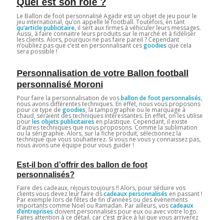
Quel est son rôle ?
Le Ballon de foot personnalisé Agadir est un objet de jeu pour le
jeu international, qu’on appelle le football. Toutefois, en tant
qu’article publicitaire
, il sert aux firmes à véhiculer leurs messages.
Aussi, à faire connaitre leurs produits sur le marché et à fidéliser
les clients. Alors, pourquoi ne pas faire pareil ? Cependant
n’oubliez pas que c’est en personnalisant ces
goodies
que cela
sera possible !
Personnalisation de votre Ballon football
personnalisé Moroni
Pour faire la personnalisation de vos
ballon de foot personnalisés
,
nous avons différentes techniques. En effet, nous vous proposons
pour ce type de
goodies
, la tampographie ou le marquage à
chaud, seraient des techniques intéressantes. En effet, on les utilise
pour
les objets publicitaires
en plastique. Cependant, il existe
d’autres techniques que nous proposons. Comme la sublimation
ou la sérigraphie. Alors, sur la fiche produit, sélectionnez la
technique que vous souhaiterez. Si vous ne vous y connaissez pas,
nous avons une équipe pour vous guider !
Est-il bon d’offrir des ballon de foot
personnalisés?
Faire des cadeaux, réjouis toujours !! Alors, pour séduire vos
clients vous devez leur faire ds
cadeaux personnalisés
en passant !
Par exemple lors de fêtes de fin d’années ou des évènements
importants comme Noel ou Ramadan. Par ailleurs, vos
cadeaux
d’entreprises
doivent personnalisés pour eux ou avec votre logo.
Faites attention à ce détail, car c’est grâce à lui que vous arriverez