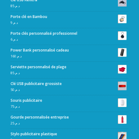
85
د.م.
Porte clé en Bambou
9
د.م.
Porte clés personnalisé professionnel
6
د.م.
Power Bank personnalisé cadeau
160
د.م.
Serviette personnalisé de plage
85
د.م.
Clé USB publicitaire grossiste
50
د.م.
Souris publicitaire
75
د.م.
Gourde personnalisée entreprise
25
د.م.
Stylo publicitaire plastique