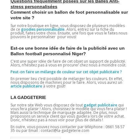
Questions fréquemment posées sur les Balles Anti-
stress personnalisées
Comment choisir un ballon de foot personnalisable sur
votre site ?
Sur notre boutique en ligne, vous disposez de plusieurs modèles
de ce
goodies personnalisable
. Alors, entrez sur la fiche du
produit, faites votre choix. Ensuite, une fois que vous le faites nous
pouvons le personnaliser pour vous!
Est-ce une bonne idée de faire de la publicité avec un
Ballon football personnalisé Niger?
C’est une super idée de faire de cet objet un support de publicité.
Alors, n’hésitez pas à vous en procurer chez nous à moindre coût.
Peut-on faire un mélange de couleur sur cet objet publicitaire ?
En premier lieu c’est possible de mélanger les couleurs. En effet,
nous disposons de machines pour le faire. Alors, vous aurez un
article publicitaire
à votre goût!
LA GADGETERIE
Sur notre site Web vous disposez de tout
gadget publicitaire
qui
vous fera plaisir ! Alors, choisissez le modèle qui vous fera plaisir !
Mais aussi la technique de marquage adaptée. De plus, nous
proposons un service client qui vous guidera lors de votre achat.
Donc, n’hésitez pas à nous voir pour plus de détails !
En outre, vous pouvez nous contacter par téléphone : 0661 58 57
35 ou par Email : contact@la-gadgeterie.com