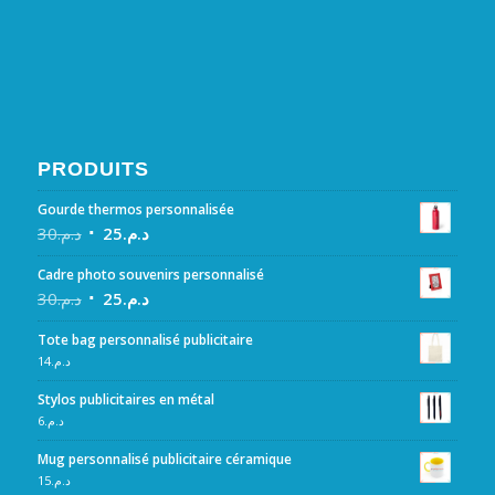
PRODUITS
Gourde thermos personnalisée
30
د.م.
25
د.م.
Cadre photo souvenirs personnalisé
30
د.م.
25
د.م.
Tote bag personnalisé publicitaire
14
د.م.
Stylos publicitaires en métal
6
د.م.
Mug personnalisé publicitaire céramique
15
د.م.