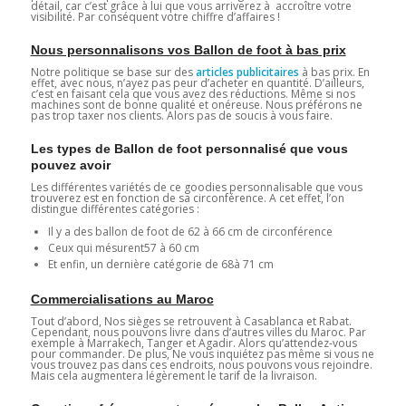
détail, car c’est grâce à lui que vous arriverez à accroître votre
visibilité. Par conséquent votre chiffre d’affaires !
Nous personnalisons vos Ballon de foot à bas prix
Notre politique se base sur des
articles publicitaires
à bas prix. En
effet, avec nous, n’ayez pas peur d’acheter en quantité. D’ailleurs,
c’est en faisant cela que vous avez des réductions. Même si nos
machines sont de bonne qualité et onéreuse. Nous préférons ne
pas trop taxer nos clients. Alors pas de soucis à vous faire.
Les types de Ballon de foot personnalisé que vous
pouvez avoir
Les différentes variétés de ce goodies personnalisable que vous
trouverez est en fonction de sa circonférence. A cet effet, l’on
distingue différentes catégories :
Il y a des ballon de foot de 62 à 66 cm de circonférence
Ceux qui mésurent57 à 60 cm
Et enfin, un dernière catégorie de 68à 71 cm
Commercialisations au Maroc
Tout d’abord, Nos sièges se retrouvent à Casablanca et Rabat.
Cependant, nous pouvons livre dans d’autres villes du Maroc. Par
exemple à Marrakech, Tanger et Agadir. Alors qu’attendez-vous
pour commander. De plus, Ne vous inquiétez pas même si vous ne
vous trouvez pas dans ces endroits, nous pouvons vous rejoindre.
Mais cela augmentera légèrement le tarif de la livraison.