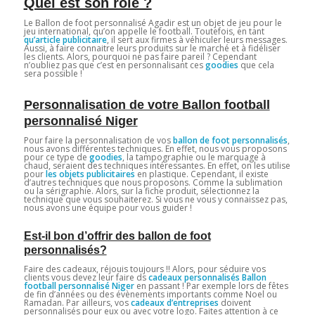
Quel est son rôle ?
Le Ballon de foot personnalisé Agadir est un objet de jeu pour le
jeu international, qu’on appelle le football. Toutefois, en tant
qu’article publicitaire
, il sert aux firmes à véhiculer leurs messages.
Aussi, à faire connaitre leurs produits sur le marché et à fidéliser
les clients. Alors, pourquoi ne pas faire pareil ? Cependant
n’oubliez pas que c’est en personnalisant ces
goodies
que cela
sera possible !
Personnalisation de votre Ballon football
personnalisé Niger
Pour faire la personnalisation de vos
ballon de foot personnalisés
,
nous avons différentes techniques. En effet, nous vous proposons
pour ce type de
goodies
, la tampographie ou le marquage à
chaud, seraient des techniques intéressantes. En effet, on les utilise
pour
les objets publicitaires
en plastique. Cependant, il existe
d’autres techniques que nous proposons. Comme la sublimation
ou la sérigraphie. Alors, sur la fiche produit, sélectionnez la
technique que vous souhaiterez. Si vous ne vous y connaissez pas,
nous avons une équipe pour vous guider !
Est-il bon d’offrir des ballon de foot
personnalisés?
Faire des cadeaux, réjouis toujours !! Alors, pour séduire vos
clients vous devez leur faire ds
cadeaux personnalisés Ballon
football personnalisé Niger
en passant ! Par exemple lors de fêtes
de fin d’années ou des évènements importants comme Noel ou
Ramadan. Par ailleurs, vos
cadeaux d’entreprises
doivent
personnalisés pour eux ou avec votre logo. Faites attention à ce