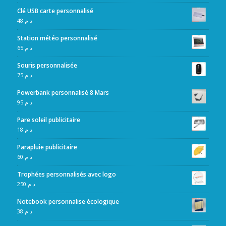
Clé USB carte personnalisé
48
د.م.
Station météo personnalisé
65
د.م.
Souris personnalisée
75
د.م.
Powerbank personnalisé 8 Mars
95
د.م.
Pare soleil publicitaire
18
د.م.
Parapluie publicitaire
60
د.م.
Trophées personnalisés avec logo
250
د.م.
Notebook personnalise écologique
38
د.م.