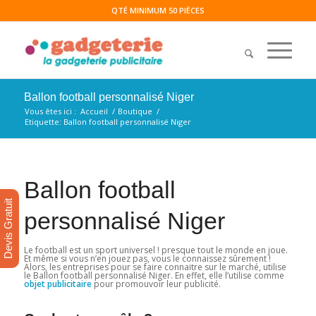
QTÉ MINIMUM 50 PIÈCES
Ballon football personnalisé Niger
Vous êtes ici :
Accueil
/
Boutique
/
Etiquette: Ballon football personnalisé Niger
Ballon football
Devis Gratuit
personnalisé Niger
Le football est un sport universel ! presque tout le monde en joue.
Et même si vous n’en jouez pas, vous le connaissez sûrement !
Alors, les entreprises pour se faire connaitre sur le marché, utilise
le Ballon football personnalisé Niger. En effet, elle l’utilise comme
objet publicitaire
pour promouvoir leur publicité.