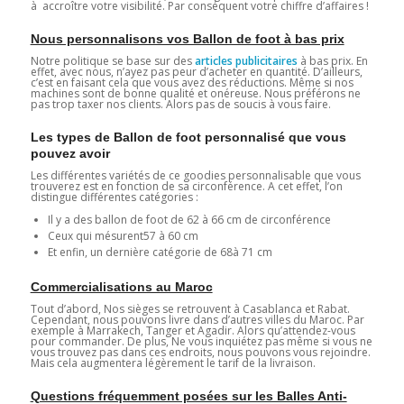
à accroître votre visibilité. Par conséquent votre chiffre d’affaires !
Nous personnalisons vos Ballon de foot à bas prix
Notre politique se base sur des
articles publicitaires
à bas prix. En
effet, avec nous, n’ayez pas peur d’acheter en quantité. D’ailleurs,
c’est en faisant cela que vous avez des réductions. Même si nos
machines sont de bonne qualité et onéreuse. Nous préférons ne
pas trop taxer nos clients. Alors pas de soucis à vous faire.
Les types de Ballon de foot personnalisé que vous
pouvez avoir
Les différentes variétés de ce goodies personnalisable que vous
trouverez est en fonction de sa circonférence. A cet effet, l’on
distingue différentes catégories :
Il y a des ballon de foot de 62 à 66 cm de circonférence
Ceux qui mésurent57 à 60 cm
Et enfin, un dernière catégorie de 68à 71 cm
Commercialisations au Maroc
Tout d’abord, Nos sièges se retrouvent à Casablanca et Rabat.
Cependant, nous pouvons livre dans d’autres villes du Maroc. Par
exemple à Marrakech, Tanger et Agadir. Alors qu’attendez-vous
pour commander. De plus, Ne vous inquiétez pas même si vous ne
vous trouvez pas dans ces endroits, nous pouvons vous rejoindre.
Mais cela augmentera légèrement le tarif de la livraison.
Questions fréquemment posées sur les Balles Anti-