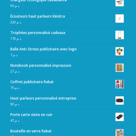
95
د.م.
Écouteurs haut parleurs Kénitra
220
د.م.
Trophées personnalisé cadeaux
170
د.م.
Balle Anti-Stress publicitaire avec logo
7
د.م.
Notebook personnalisé impression
27
د.م.
Coffret publicitaire Rabat
75
د.م.
Haut-parleurs personnalisé entreprise
90
د.م.
Porte carte visite en cuir
47
د.م.
Bouteille en verre Rabat