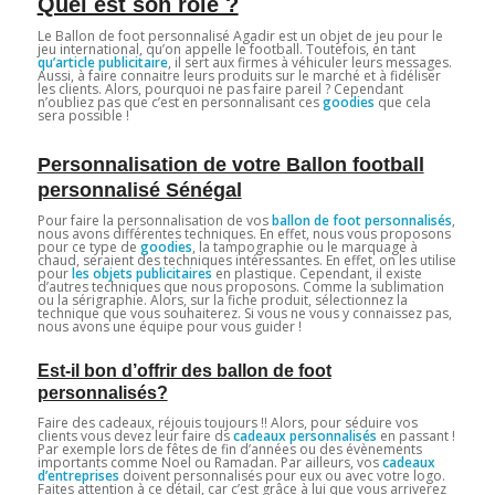
Quel est son rôle ?
Le Ballon de foot personnalisé Agadir est un objet de jeu pour le
jeu international, qu’on appelle le football. Toutefois, en tant
qu’article publicitaire
, il sert aux firmes à véhiculer leurs messages.
Aussi, à faire connaitre leurs produits sur le marché et à fidéliser
les clients. Alors, pourquoi ne pas faire pareil ? Cependant
n’oubliez pas que c’est en personnalisant ces
goodies
que cela
sera possible !
Personnalisation de votre Ballon football
personnalisé Sénégal
Pour faire la personnalisation de vos
ballon de foot personnalisés
,
nous avons différentes techniques. En effet, nous vous proposons
pour ce type de
goodies
, la tampographie ou le marquage à
chaud, seraient des techniques intéressantes. En effet, on les utilise
pour
les objets publicitaires
en plastique. Cependant, il existe
d’autres techniques que nous proposons. Comme la sublimation
ou la sérigraphie. Alors, sur la fiche produit, sélectionnez la
technique que vous souhaiterez. Si vous ne vous y connaissez pas,
nous avons une équipe pour vous guider !
Est-il bon d’offrir des ballon de foot
personnalisés?
Faire des cadeaux, réjouis toujours !! Alors, pour séduire vos
clients vous devez leur faire ds
cadeaux personnalisés
en passant !
Par exemple lors de fêtes de fin d’années ou des évènements
importants comme Noel ou Ramadan. Par ailleurs, vos
cadeaux
d’entreprises
doivent personnalisés pour eux ou avec votre logo.
Faites attention à ce détail, car c’est grâce à lui que vous arriverez