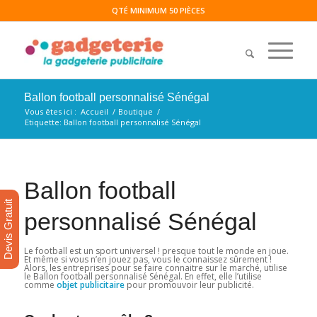
QTÉ MINIMUM 50 PIÈCES
Ballon football personnalisé Sénégal
Vous êtes ici :
Accueil
/
Boutique
/
Etiquette: Ballon football personnalisé Sénégal
Ballon football
Devis Gratuit
personnalisé Sénégal
Le football est un sport universel ! presque tout le monde en joue.
Et même si vous n’en jouez pas, vous le connaissez sûrement !
Alors, les entreprises pour se faire connaitre sur le marché, utilise
le Ballon football personnalisé Sénégal. En effet, elle l’utilise
comme
objet publicitaire
pour promouvoir leur publicité.