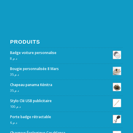
PRODUITS
Badge voiture personnalise
8
د.م.
Bougie personnalisée 8 Mars
35
د.م.
Chapeau panama Kénitra
35
د.م.
Stylo Clé USB publicitaire
100
د.م.
Porte badge rétractable
6
د.م.
Chargeur Écologique Casablanca