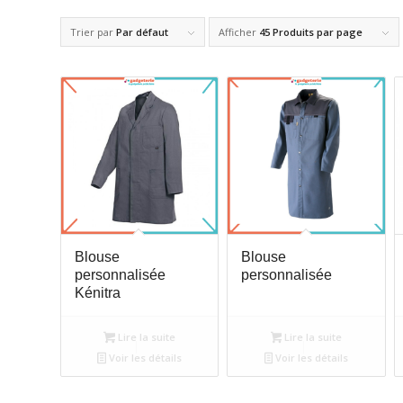
Trier par
Par défaut
Afficher
45 Produits par page
Blouse
Blouse
personnalisée
personnalisée
Kénitra
Lire la suite
Lire la suite
Voir les détails
Voir les détails