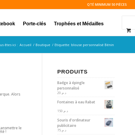
QTÉ MINIMUM 50 PIÈCES
tebook
Porte-clés
Trophées et Médailles
us êtes ici :
Accueil
/
Boutique
/
Etiquette: blouse personnalisé Bénin
PRODUITS
Badge à épingle
personnalisé
20
د.م.
arque. Alors
Fontaines à eau Rabat
150
د.م.
Souris d'ordinateur
publicitaire
ransmettre le
75
د.م.
té !