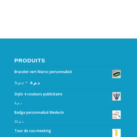
PRODUITS
Bracelet vert Maroc personnalisé
5
د.م.
4
د.م.
Stylo 4 couleurs publicitaire
6
د.م.
Badge personnalisé Medecin
22
د.م.
Tour de cou meeting