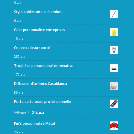
5
د.م.
Stylo publicitaire en bambou
6
د.م.
Gilet personnalisé entreprises
15
د.م.
Coupe cadeau sportif
250
د.م.
Trophées personnalisé nominative
170
د.م.
Diffuseur d'arômes Casablanca
85
د.م.
Porte carte visite professionnelle
28
د.م.
25
د.م.
Pin's personnalisé Métal
25
د.م.