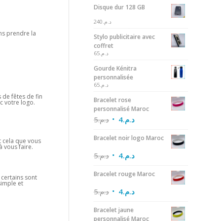
Disque dur 128 GB
240
د.م.
ns prendre la
Stylo publicitaire avec
coffret
65
د.م.
Gourde Kénitra
personnalisée
65
د.م.
 de fêtes de fin
Bracelet rose
c votre logo.
personnalisé Maroc
5
د.م.
4
د.م.
Bracelet noir logo Maroc
nt cela que vous
 vous faire.
5
د.م.
4
د.م.
Bracelet rouge Maroc
 certains sont
simple et
5
د.م.
4
د.م.
Bracelet jaune
personnalisé Maroc