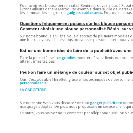
Pour avoir vos blouse personnalisé Bénin retrouvez- nous à Rabat o
livrons ailleurs dans le Maroc. Par exemple dans la ville de Marrak
les commandes en gros de
gadgets publicitaires
. Pourquoi ne pas 
Questions fréquemment posées sur les blouse personn
Comment choisir une blouse personnalisé Bénin sur vot
Sur notre boutique en ligne, vous disposez de plusieurs modèles d
une fois que vous le faites nous pouvons le personnaliser pour vo
Est-ce une bonne idée de faire de la publicité avec un
Faire la publicité avec ce
goodies
montrera à vos clients que vous vo
attirer , n’hésitez pas !
Peut-on faire un mélange de couleur sur cet objet publi
Oui ! c’est possible ! En effet, grâce à nos techniques de personnali
personnalisable
.
LA GADGETERIE
Sur notre site Web vous disposez de tout
gadget publicitaire
qui vo
marquage adaptée. De plus, nous proposons un service client qui vo
En outre, vous pouvez nous contacter par téléphone : 0661 58 57 3