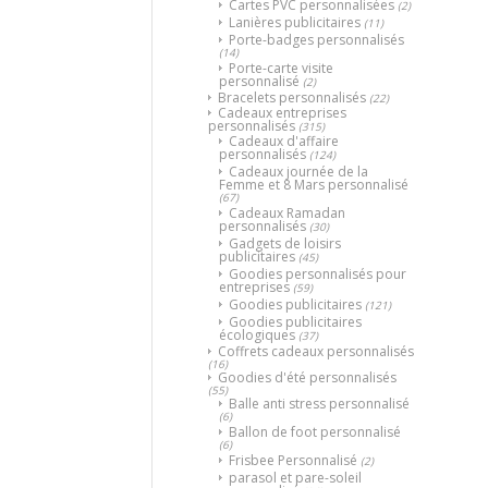
Cartes PVC personnalisées
(2)
Lanières publicitaires
(11)
Porte-badges personnalisés
(14)
Porte-carte visite
personnalisé
(2)
Bracelets personnalisés
(22)
Cadeaux entreprises
personnalisés
(315)
Cadeaux d'affaire
personnalisés
(124)
Cadeaux journée de la
Femme et 8 Mars personnalisé
(67)
Cadeaux Ramadan
personnalisés
(30)
Gadgets de loisirs
publicitaires
(45)
Goodies personnalisés pour
entreprises
(59)
Goodies publicitaires
(121)
Goodies publicitaires
écologiques
(37)
Coffrets cadeaux personnalisés
(16)
Goodies d'été personnalisés
(55)
Balle anti stress personnalisé
(6)
Ballon de foot personnalisé
(6)
Frisbee Personnalisé
(2)
parasol et pare-soleil