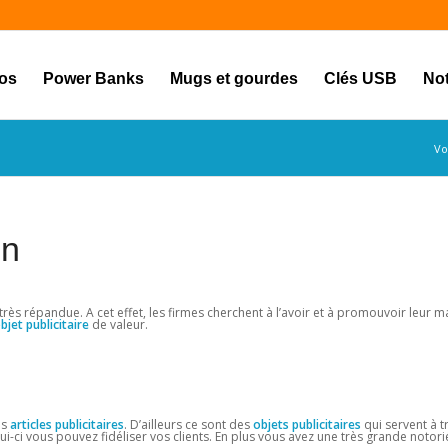
los
Power Banks
Mugs et gourdes
Clés USB
No
Vo
in
rès répandue. A cet effet, les firmes cherchent à l’avoir et à promouvoir leur m
bjet
publicitaire
de valeur.
es
articles publicitaires
. D’ailleurs ce sont des
objets publicitaires
qui servent à t
i-ci vous pouvez fidéliser vos clients. En plus vous avez une très grande notorié