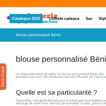
Catalogue 2025
Coffrets cadeaux
Sac
Sty
blouse personnalisé Bénin
blouse personnalisé Bén
Devis Gratuit
Un objet publicitaire de valeur !La blouse personnalisé Bénin avec t
pourquoi pas vous ? Ne doutez pas que son efficacité car c’est un
o
Quelle est sa particularité ?
Aujourd’hui, c’est généralement pour le travail que nous mettons c
message de votre firme. Une fois personnalisé ! Ensuite, grâce à celu