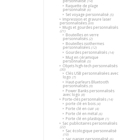
personnalisé
(14)
Raquette de plage
personnalisé
(6)
Set voyage personnalisé
(5)
Impression et gravure laser
personnalisées
(69)
Mugs et gourdes personnalisés
(21)
Bouteilles en verre
personnalisés
(2)
Bouteilles isothermes
personnalisées
(12)
Gourdes personnalisés
(14)
Mug en céramique
personnalisé
(5)
Objets high-tech personnalisés
(30)
Clés USB personnalisées avec
logo
(7)
Haut-parleurs Bluetooth
personnalisés
(9)
Power Banks personnalisés
avec logo
(8)
Porte-clés personnalisés
(14)
porte clé en bois
(4)
Porte clé en cuir
(4)
Porte clé en métal
(6)
Porte clé en plastique
(1)
Sac publicitaires personnalisés
(22)
Sac écologique personnalisé
(10)
sac papier personnalisé
(6)