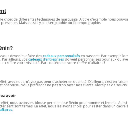
ent
z le choix de différentes techniques de marquage. A titre d’exemple nous pouvo
 présentes. Mais aussi il y a la sérigraphie ou la tampographie.
Bénin?
ts vous devez leur faire des
cadeaux personnalisés
en passant ! Par exemple lors
Par ailleurs, vos
cadeaux d’entreprises
doivent personnalisés pour eux ou ave
 accroître votre visibilité. Par conséquent votre chiffre d’affaires !
effet, avec nous, n’ayez pas peur d’acheter en quantité. D’ailleurs, c’est en faisa
 onéreuse. Nous préférons ne pas trop taxer nos clients. Alors pas de soucis à
ez avoir
En effet, nous avons les blouse personnalisé Bénin pour homme et femme. Aussi,
ctérisent sont ternes. En effet, nous les avons choisi pour rester dans un cadre 
affaires.