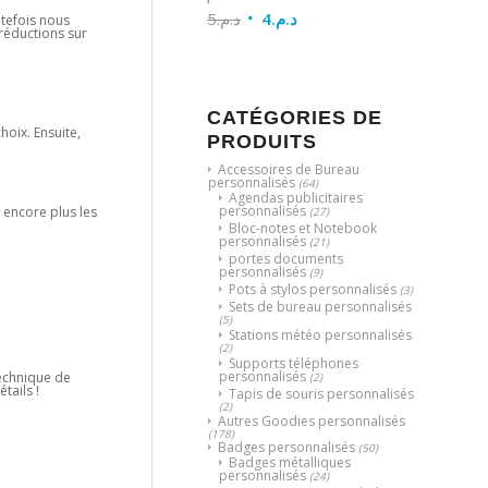
5
د.م.
4
د.م.
utefois nous
 réductions sur
CATÉGORIES DE
choix. Ensuite,
PRODUITS
Accessoires de Bureau
personnalisés
(64)
Agendas publicitaires
personnalisés
 encore plus les
(27)
Bloc-notes et Notebook
personnalisés
(21)
portes documents
personnalisés
(9)
Pots à stylos personnalisés
(3)
Sets de bureau personnalisés
(5)
Stations météo personnalisés
(2)
Supports téléphones
personnalisés
 technique de
(2)
tails !
Tapis de souris personnalisés
(2)
Autres Goodies personnalisés
(178)
Badges personnalisés
(50)
Badges métalliques
personnalisés
(24)