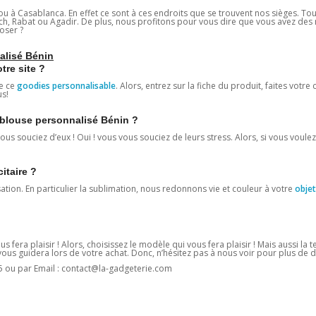
u à Casablanca. En effet ce sont à ces endroits que se trouvent nos sièges. To
ech, Rabat ou Agadir. De plus, nous profitons pour vous dire que vous avez des
oser ?
alisé Bénin
re site ?
e ce
goodies personnalisable
. Alors, entrez sur la fiche du produit, faites votre 
us!
e blouse personnalisé Bénin ?
us souciez d’eux ! Oui ! vous vous souciez de leurs stress. Alors, si vous voulez
citaire ?
sation. En particulier la sublimation, nous redonnons vie et couleur à votre
objet
us fera plaisir ! Alors, choisissez le modèle qui vous fera plaisir ! Mais aussi la
us guidera lors de votre achat. Donc, n’hésitez pas à nous voir pour plus de dé
5 ou par Email : contact@la-gadgeterie.com