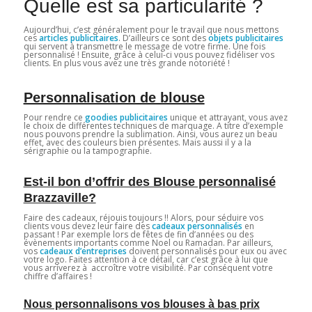
Quelle est sa particularité ?
Aujourd’hui, c’est généralement pour le travail que nous mettons
ces
articles publicitaires
. D’ailleurs ce sont des
objets publicitaires
qui servent à transmettre le message de votre firme. Une fois
personnalisé ! Ensuite, grâce à celui-ci vous pouvez fidéliser vos
clients. En plus vous avez une très grande notoriété !
Personnalisation de blouse
Pour rendre ce
goodies publicitaires
unique et attrayant, vous avez
le choix de différentes techniques de marquage. A titre d’exemple
nous pouvons prendre la sublimation. Ainsi, vous aurez un beau
effet, avec des couleurs bien présentes. Mais aussi il y a la
sérigraphie ou la tampographie.
Est-il bon d’offrir des Blouse personnalisé
Brazzaville?
Faire des cadeaux, réjouis toujours !! Alors, pour séduire vos
clients vous devez leur faire des
cadeaux personnalisés
en
passant ! Par exemple lors de fêtes de fin d’années ou des
évènements importants comme Noel ou Ramadan. Par ailleurs,
vos
cadeaux d’entreprises
doivent personnalisés pour eux ou avec
votre logo. Faites attention à ce détail, car c’est grâce à lui que
vous arriverez à accroître votre visibilité. Par conséquent votre
chiffre d’affaires !
Nous personnalisons vos blouses à bas prix