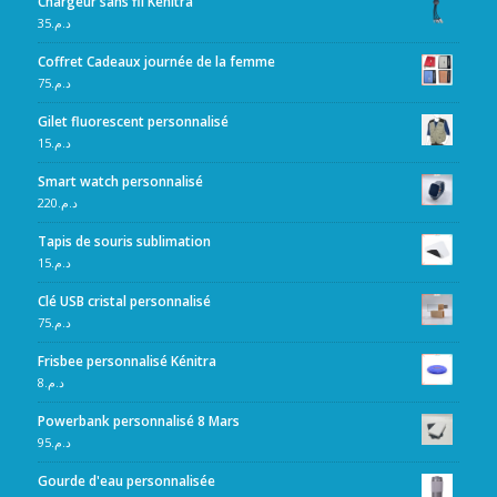
Chargeur sans fil Kénitra
35
د.م.
Coffret Cadeaux journée de la femme
75
د.م.
Gilet fluorescent personnalisé
15
د.م.
Smart watch personnalisé
220
د.م.
Tapis de souris sublimation
15
د.م.
Clé USB cristal personnalisé
75
د.م.
Frisbee personnalisé Kénitra
8
د.م.
Powerbank personnalisé 8 Mars
95
د.م.
Gourde d'eau personnalisée