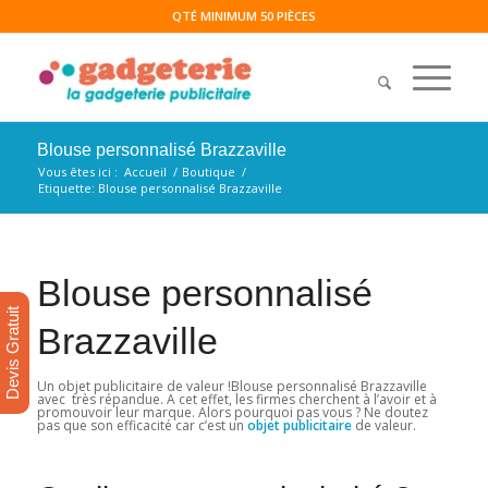
QTÉ MINIMUM 50 PIÈCES
Blouse personnalisé Brazzaville
Vous êtes ici :
Accueil
/
Boutique
/
Etiquette: Blouse personnalisé Brazzaville
Blouse personnalisé
Devis Gratuit
Brazzaville
Un objet publicitaire de valeur !Blouse personnalisé Brazzaville
avec très répandue. A cet effet, les firmes cherchent à l’avoir et à
promouvoir leur marque. Alors pourquoi pas vous ? Ne doutez
pas que son efficacité car c’est un
objet
publicitaire
de valeur.