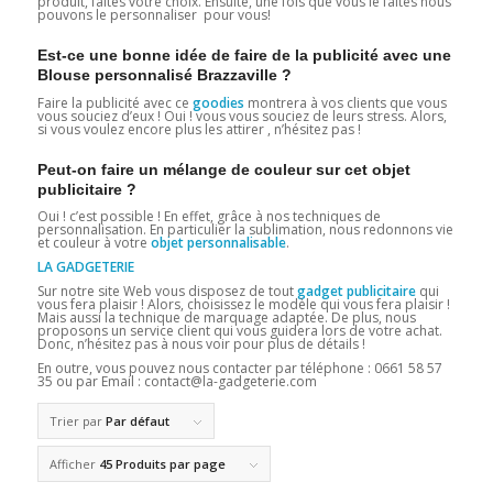
produit, faites votre choix. Ensuite, une fois que vous le faites nous
pouvons le personnaliser pour vous!
Est-ce une bonne idée de faire de la publicité avec une
Blouse personnalisé Brazzaville ?
Faire la publicité avec ce
goodies
montrera à vos clients que vous
vous souciez d’eux ! Oui ! vous vous souciez de leurs stress. Alors,
si vous voulez encore plus les attirer , n’hésitez pas !
Peut-on faire un mélange de couleur sur cet objet
publicitaire ?
Oui ! c’est possible ! En effet, grâce à nos techniques de
personnalisation. En particulier la sublimation, nous redonnons vie
et couleur à votre
objet personnalisable
.
LA GADGETERIE
Sur notre site Web vous disposez de tout
gadget publicitaire
qui
vous fera plaisir ! Alors, choisissez le modèle qui vous fera plaisir !
Mais aussi la technique de marquage adaptée. De plus, nous
proposons un service client qui vous guidera lors de votre achat.
Donc, n’hésitez pas à nous voir pour plus de détails !
En outre, vous pouvez nous contacter par téléphone : 0661 58 57
35 ou par Email : contact@la-gadgeterie.com
Trier par
Par défaut
Afficher
45 Produits par page