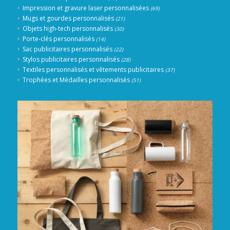
Impression et gravure laser personnalisées
(69)
Mugs et gourdes personnalisés
(21)
Objets high-tech personnalisés
(30)
Porte-clés personnalisés
(14)
Sac publicitaires personnalisés
(22)
Stylos publicitaires personnalisés
(28)
Textiles personnalisés et vêtements publicitaires
(37)
Trophées et Médailles personnalisés
(51)