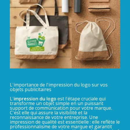
L'importance de l'impression du logo sur vos
objets publicitaires
L'
impression du logo
est l'étape cruciale qui
transforme un objet simple en un puissant
support de communication pour votre marque.
C'est elle qui assure la visibilité et la
reconnaissance de votre entreprise. Une
impression de qualité est essentielle : elle reflète le
professionnalisme de votre marque et garantit