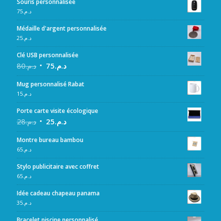
Souris personnalisée
75
د.م.
Médaille d'argent personnalisée
25
د.م.
Clé USB personnalisée
80
د.م.
75
د.م.
Mug personnalisé Rabat
15
د.م.
Porte carte visite écologique
28
د.م.
25
د.م.
Montre bureau bambou
65
د.م.
Stylo publicitaire avec coffret
65
د.م.
Idée cadeau chapeau panama
35
د.م.
Bracelet piscine personnalisé