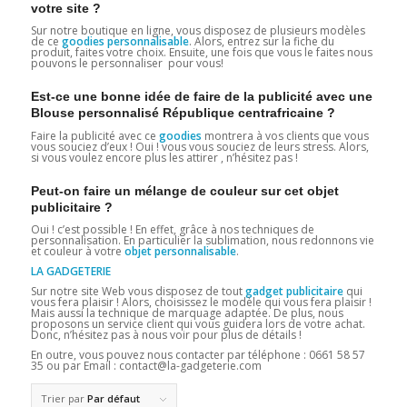
votre site ?
Sur notre boutique en ligne, vous disposez de plusieurs modèles
de ce
goodies personnalisable
. Alors, entrez sur la fiche du
produit, faites votre choix. Ensuite, une fois que vous le faites nous
pouvons le personnaliser pour vous!
Est-ce une bonne idée de faire de la publicité avec une
Blouse personnalisé République centrafricaine ?
Faire la publicité avec ce
goodies
montrera à vos clients que vous
vous souciez d’eux ! Oui ! vous vous souciez de leurs stress. Alors,
si vous voulez encore plus les attirer , n’hésitez pas !
Peut-on faire un mélange de couleur sur cet objet
publicitaire ?
Oui ! c’est possible ! En effet, grâce à nos techniques de
personnalisation. En particulier la sublimation, nous redonnons vie
et couleur à votre
objet personnalisable
.
LA GADGETERIE
Sur notre site Web vous disposez de tout
gadget publicitaire
qui
vous fera plaisir ! Alors, choisissez le modèle qui vous fera plaisir !
Mais aussi la technique de marquage adaptée. De plus, nous
proposons un service client qui vous guidera lors de votre achat.
Donc, n’hésitez pas à nous voir pour plus de détails !
En outre, vous pouvez nous contacter par téléphone : 0661 58 57
35 ou par Email : contact@la-gadgeterie.com
Trier par
Par défaut