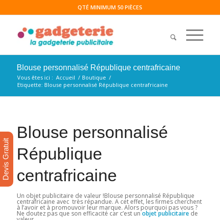
QTÉ MINIMUM 50 PIÈCES
Blouse personnalisé République centrafricaine
Vous êtes ici :
Accueil
/
Boutique
/
Etiquette: Blouse personnalisé République centrafricaine
Blouse personnalisé
Devis Gratuit
République
centrafricaine
Un objet publicitaire de valeur !Blouse personnalisé République
centrafricaine avec très répandue. A cet effet, les firmes cherchent
à l’avoir et à promouvoir leur marque. Alors pourquoi pas vous ?
Ne doutez pas que son efficacité car c’est un
objet
publicitaire
de
valeur.