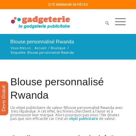
QTÉ MINIMUM 50 PIÈCES
Blouse personnalisé Rwanda
Vous êtes ici :
Accueil
/
Boutique
/
Etiquette: Blouse personnalisé Rwanda
Blouse personnalisé
Devis Gratuit
Rwanda
Un objet publicitaire de valeur !Blouse personnalisé Rwanda avec
très répandue. A cet effet, les firmes cherchent à l’avoir et à
promouvoir leur marque. Alors pourquoi pas vous ? Ne doutez
pas que son efficacité car c’est un
objet
publicitaire
de valeur.