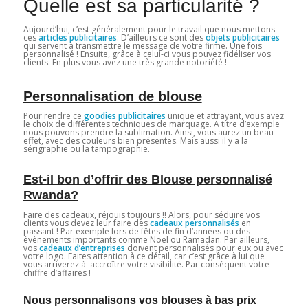
Quelle est sa particularité ?
Aujourd’hui, c’est généralement pour le travail que nous mettons
ces
articles publicitaires
. D’ailleurs ce sont des
objets publicitaires
qui servent à transmettre le message de votre firme. Une fois
personnalisé ! Ensuite, grâce à celui-ci vous pouvez fidéliser vos
clients. En plus vous avez une très grande notoriété !
Personnalisation de blouse
Pour rendre ce
goodies publicitaires
unique et attrayant, vous avez
le choix de différentes techniques de marquage. A titre d’exemple
nous pouvons prendre la sublimation. Ainsi, vous aurez un beau
effet, avec des couleurs bien présentes. Mais aussi il y a la
sérigraphie ou la tampographie.
Est-il bon d’offrir des Blouse personnalisé
Rwanda?
Faire des cadeaux, réjouis toujours !! Alors, pour séduire vos
clients vous devez leur faire des
cadeaux personnalisés
en
passant ! Par exemple lors de fêtes de fin d’années ou des
évènements importants comme Noel ou Ramadan. Par ailleurs,
vos
cadeaux d’entreprises
doivent personnalisés pour eux ou avec
votre logo. Faites attention à ce détail, car c’est grâce à lui que
vous arriverez à accroître votre visibilité. Par conséquent votre
chiffre d’affaires !
Nous personnalisons vos blouses à bas prix