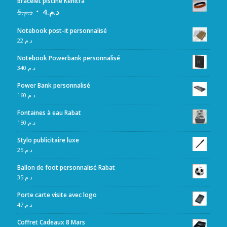
Bracelet piscine Kénitra
5
د.م.
4
د.م.
Notebook post-it personnalisé
22
د.م.
Notebook Powerbank personnalisé
340
د.م.
Power Bank personnalisé
160
د.م.
Fontaines à eau Rabat
150
د.م.
Stylo publicitaire luxe
25
د.م.
Ballon de foot personnalisé Rabat
35
د.م.
Porte carte visite avec logo
47
د.م.
Coffret Cadeaux 8 Mars