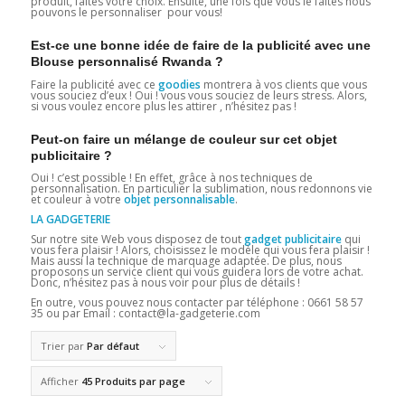
produit, faites votre choix. Ensuite, une fois que vous le faites nous
pouvons le personnaliser pour vous!
Est-ce une bonne idée de faire de la publicité avec une
Blouse personnalisé Rwanda ?
Faire la publicité avec ce
goodies
montrera à vos clients que vous
vous souciez d’eux ! Oui ! vous vous souciez de leurs stress. Alors,
si vous voulez encore plus les attirer , n’hésitez pas !
Peut-on faire un mélange de couleur sur cet objet
publicitaire ?
Oui ! c’est possible ! En effet, grâce à nos techniques de
personnalisation. En particulier la sublimation, nous redonnons vie
et couleur à votre
objet personnalisable
.
LA GADGETERIE
Sur notre site Web vous disposez de tout
gadget publicitaire
qui
vous fera plaisir ! Alors, choisissez le modèle qui vous fera plaisir !
Mais aussi la technique de marquage adaptée. De plus, nous
proposons un service client qui vous guidera lors de votre achat.
Donc, n’hésitez pas à nous voir pour plus de détails !
En outre, vous pouvez nous contacter par téléphone : 0661 58 57
35 ou par Email : contact@la-gadgeterie.com
Trier par
Par défaut
Afficher
45 Produits par page