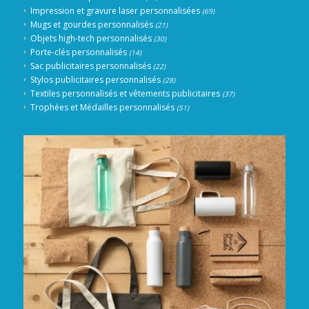
Impression et gravure laser personnalisées
(69)
Mugs et gourdes personnalisés
(21)
Objets high-tech personnalisés
(30)
Porte-clés personnalisés
(14)
Sac publicitaires personnalisés
(22)
Stylos publicitaires personnalisés
(28)
Textiles personnalisés et vêtements publicitaires
(37)
Trophées et Médailles personnalisés
(51)