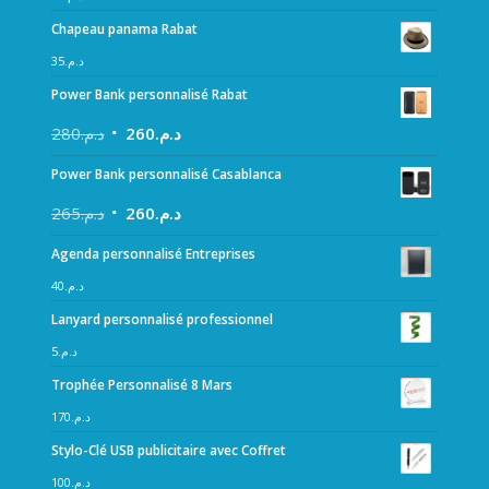
Chapeau panama Rabat
35
د.م.
Power Bank personnalisé Rabat
280
د.م.
260
د.م.
Power Bank personnalisé Casablanca
265
د.م.
260
د.م.
Agenda personnalisé Entreprises
40
د.م.
Lanyard personnalisé professionnel
5
د.م.
Trophée Personnalisé 8 Mars
170
د.م.
Stylo-Clé USB publicitaire avec Coffret
100
د.م.