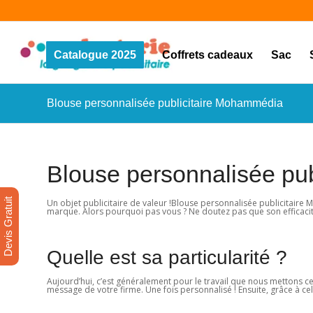
Catalogue 2025
Coffrets cadeaux
Sac
Blouse personnalisée publicitaire Mohammédia
Blouse personnalisée pu
Devis Gratuit
Un objet publicitaire de valeur !Blouse personnalisée publicitaire 
marque. Alors pourquoi pas vous ? Ne doutez pas que son efficacité
Quelle est sa particularité ?
Aujourd’hui, c’est généralement pour le travail que nous mettons c
message de votre firme. Une fois personnalisé ! Ensuite, grâce à celu