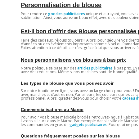
Personnalisation de blouse
Pour rendre ce
goodies publicitaires
unique et attrayant, vous ave
sublimation. Ainsi, vous aurez un beau effet, avec des couleurs bien
Est-il bon d’offrir des Blouse personnalisé
Faire des cadeaux, réjouis toujours !! Alors, pour séduire vos clien
d’années ou des évènements importants comme Noel ou Ramadan. 
Faites attention à ce détail, car c’est grâce à lui que vous arriverez à
Nous personnalisons vos blouses à bas prix
Notre politique se base sur des
articles publicitaires
à bas prix. En 
avez des réductions. Même si nos machines sont de bonne qualité et
Les types de blouse que vous pouvez avoir
Sur notre boutique en ligne, vous avez un large choix pour vous ! 
avec manches et d’autres non. Par ailleurs, les couleurs qui les cara
professionnel. Alors, qu’attendez-vous pour choisir votre
cadeau d’
Commercialisations au Maroc
Pour avoir vos blouse médicale brodée retrouvez- nous à Rabat ou à
livrons ailleurs dans le Maroc. Par exemple dans la ville de Marrak
les commandes en gros de
gadgets publicitaires
. Pourquoi ne pas 
Questions fréquemment posées sur les blouse