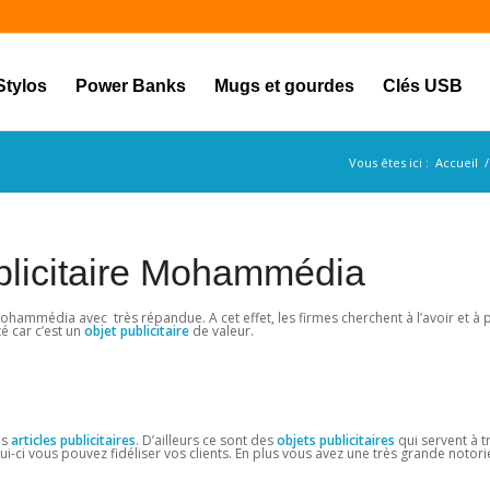
Stylos
Power Banks
Mugs et gourdes
Clés USB
Vous êtes ici :
Accueil
/
blicitaire Mohammédia
Mohammédia avec très répandue. A cet effet, les firmes cherchent à l’avoir et à
 car c’est un
objet
publicitaire
de valeur.
es
articles publicitaires
. D’ailleurs ce sont des
objets publicitaires
qui servent à t
i-ci vous pouvez fidéliser vos clients. En plus vous avez une très grande notorié