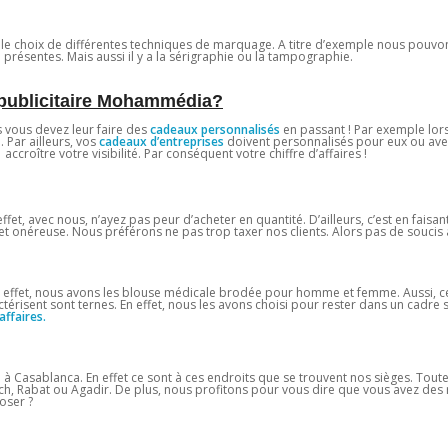
z le choix de différentes techniques de marquage. A titre d’exemple nous pouvo
 présentes. Mais aussi il y a la sérigraphie ou la tampographie.
e publicitaire Mohammédia?
ts vous devez leur faire des
cadeaux personnalisés
en passant ! Par exemple lors
Par ailleurs, vos
cadeaux d’entreprises
doivent personnalisés pour eux ou ave
 accroître votre visibilité. Par conséquent votre chiffre d’affaires !
effet, avec nous, n’ayez pas peur d’acheter en quantité. D’ailleurs, c’est en faisa
 onéreuse. Nous préférons ne pas trop taxer nos clients. Alors pas de soucis à
En effet, nous avons les blouse médicale brodée pour homme et femme. Aussi, c
ctérisent sont ternes. En effet, nous les avons choisi pour rester dans un cadre 
affaires.
 Casablanca. En effet ce sont à ces endroits que se trouvent nos sièges. Tout
ech, Rabat ou Agadir. De plus, nous profitons pour vous dire que vous avez des
oser ?