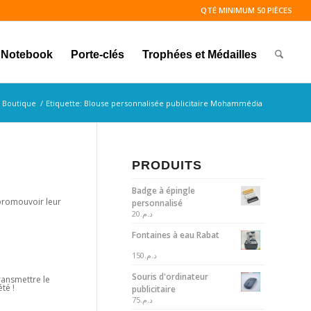
QTÉ MINIMUM 50 PIÈCES
Notebook
Porte-clés
Trophées et Médailles
Boutique
/
Etiquette: Blouse personnalisée publicitaire Mohammédia
PRODUITS
Badge à épingle
 promouvoir leur
personnalisé
20
د.م.
Fontaines à eau Rabat
150
د.م.
Souris d'ordinateur
ransmettre le
té !
publicitaire
75
د.م.