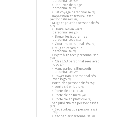
personnalisé
(14)
Raquette de plage
personnalisé
(6)
Set voyage personnalisé
(5)
Impression et gravure laser
personnalisées
(69)
Mugs et gourdes personnalisés
(21)
Bouteilles en verre
personnalisés
(2)
Bouteilles isothermes
personnalisées
(12)
Gourdes personnalisés
(14)
Mug en céramique
personnalisé
(5)
Objets high-tech personnalisés
(30)
Clés USB personnalisées avec
logo
(7)
Haut-parleurs Bluetooth
personnalisés
(9)
Power Banks personnalisés
avec logo
(8)
Porte-clés personnalisés
(14)
porte clé en bois
(4)
Porte clé en cuir
(4)
Porte clé en métal
(6)
Porte clé en plastique
(1)
Sac publicitaires personnalisés
(22)
Sac écologique personnalisé
(10)
sac papier personnalisé
(6)