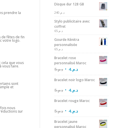
Disque dur 128 GB
240
د.م.
ns prendre la
Stylo publicitaire avec
coffret
65
د.م.
 de fêtes de fin
Gourde Kénitra
c votre logo.
personnalisée
65
د.م.
Bracelet rose
nt cela que vous
personnalisé Maroc
 vous faire.
5
د.م.
4
د.م.
Bracelet noir logo Maroc
ertains sont
simple et
5
د.م.
4
د.م.
Bracelet rouge Maroc
efois nous
5
د.م.
4
د.م.
 réductions sur
Bracelet jaune
personnalisé Maroc