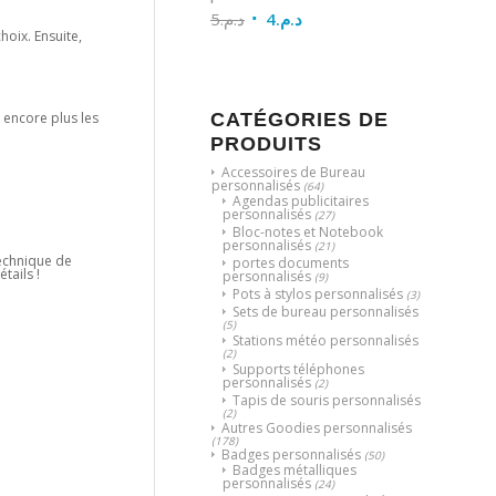
5
د.م.
4
د.م.
choix. Ensuite,
 encore plus les
CATÉGORIES DE
PRODUITS
Accessoires de Bureau
personnalisés
(64)
Agendas publicitaires
personnalisés
(27)
Bloc-notes et Notebook
personnalisés
(21)
 technique de
portes documents
tails !
personnalisés
(9)
Pots à stylos personnalisés
(3)
Sets de bureau personnalisés
(5)
Stations météo personnalisés
(2)
Supports téléphones
personnalisés
(2)
Tapis de souris personnalisés
(2)
Autres Goodies personnalisés
(178)
Badges personnalisés
(50)
Badges métalliques
personnalisés
(24)