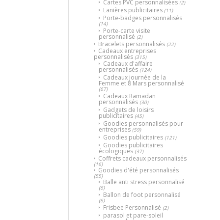
Cartes PVC personnalisées
(2)
Lanières publicitaires
(11)
Porte-badges personnalisés
(14)
Porte-carte visite
personnalisé
(2)
Bracelets personnalisés
(22)
Cadeaux entreprises
personnalisés
(315)
Cadeaux d'affaire
personnalisés
(124)
Cadeaux journée de la
Femme et 8 Mars personnalisé
(67)
Cadeaux Ramadan
personnalisés
(30)
Gadgets de loisirs
publicitaires
(45)
Goodies personnalisés pour
entreprises
(59)
Goodies publicitaires
(121)
Goodies publicitaires
écologiques
(37)
Coffrets cadeaux personnalisés
(16)
Goodies d'été personnalisés
(55)
Balle anti stress personnalisé
(6)
Ballon de foot personnalisé
(6)
Frisbee Personnalisé
(2)
parasol et pare-soleil