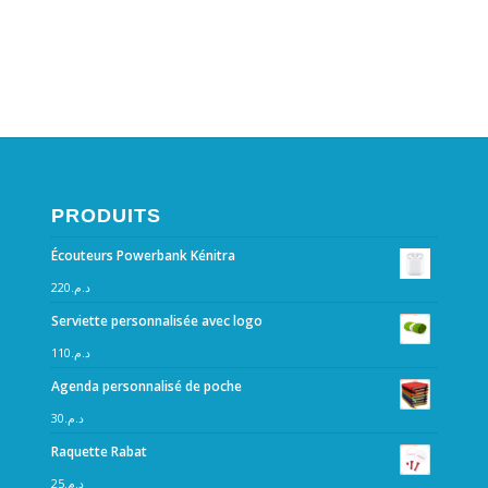
PRODUITS
Écouteurs Powerbank Kénitra
220
د.م.
Serviette personnalisée avec logo
110
د.م.
Agenda personnalisé de poche
30
د.م.
Raquette Rabat
25
د.م.