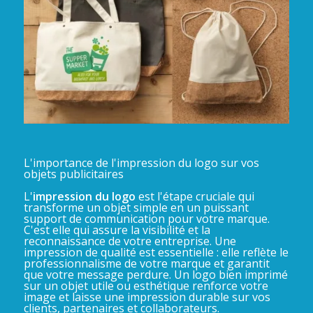
L'importance de l'impression du logo sur vos
objets publicitaires
L'
impression du logo
est l'étape cruciale qui
transforme un objet simple en un puissant
support de communication pour votre marque.
C'est elle qui assure la visibilité et la
reconnaissance de votre entreprise. Une
impression de qualité est essentielle : elle reflète le
professionnalisme de votre marque et garantit
que votre message perdure. Un logo bien imprimé
sur un objet utile ou esthétique renforce votre
image et laisse une impression durable sur vos
clients, partenaires et collaborateurs.