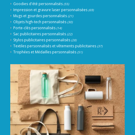
Goodies d'été personnalisés
(55)
Impression et gravure laser personnalisées
(69)
Mugs et gourdes personnalisés
(21)
Objets high-tech personnalisés
(30)
Porte-clés personnalisés
(14)
Sac publicitaires personnalisés
(22)
Stylos publicitaires personnalisés
(28)
Textiles personnalisés et vêtements publicitaires
(37)
Trophées et Médailles personnalisés
(51)