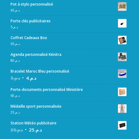
Pot à stylo personnalisé
65
د.م.
Porte clés publicitaires
5
د.م.
Coffret Cadeaux Box
65
د.م.
Agenda personnalisé Kénitra
80
د.م.
Bracelet Maroc Bleu personnalisé
5
د.م.
4
د.م.
Porte-documents personnalisé Ministère
60
د.م.
Médaille sport personnalisée
25
د.م.
Station Météo publicitaire
35
د.م.
25
د.م.