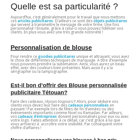
Quelle est sa particularité ?
Aujourd’hui, c’est généralement pour le travail que nous mettons
ces
articles publicitaires
. D’ailleurs ce sont des
objets publicitaires
qui servent à transmettre le message de votre firme. Une fois
personnalisé ! Ensuite, grâce à celui-ci vous pouvez fidéliser vos
clients. En plus vous avez une très grande notoriété !
Personnalisation de blouse
Pour rendre ce
goodies publicitaires
unique et attrayant, vous avez
le choix de différentes techniques de marquage. A titre d’exemple
nous pouvons prendre la sublimation. Ainsi, vous aurez un beau
effet, avec des couleurs bien présentes. Mais aussi il y a la
sérigraphie ou la tampographie.
Est-il bon d’offrir des Blouse personnalisée
publicitaire Tétouan?
Faire des cadeaux, réjouis toujours !! Alors, pour séduire vos
clients vous devez leur faire des
cadeaux personnalisés
en
passant ! Par exemple lors de fêtes de fin d’années ou des
évènements importants comme Noel ou Ramadan. Par ailleurs,
vos
cadeaux d’entreprises
doivent personnalisés pour eux ou avec
votre logo. Faites attention à ce détail, car c’est grâce à lui que
vous arriverez à accroître votre visibilité. Par conséquent votre
chiffre d’affaires !