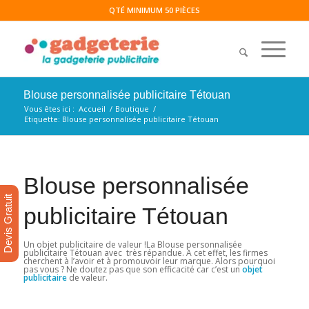
QTÉ MINIMUM 50 PIÈCES
Blouse personnalisée publicitaire Tétouan
Vous êtes ici :
Accueil
/
Boutique
/
Etiquette: Blouse personnalisée publicitaire Tétouan
Blouse personnalisée
Devis Gratuit
publicitaire Tétouan
Un objet publicitaire de valeur !La Blouse personnalisée
publicitaire Tétouan avec très répandue. A cet effet, les firmes
cherchent à l’avoir et à promouvoir leur marque. Alors pourquoi
pas vous ? Ne doutez pas que son efficacité car c’est un
objet
publicitaire
de valeur.