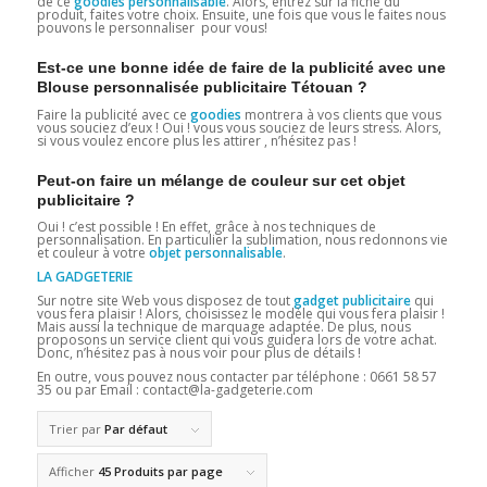
de ce
goodies personnalisable
. Alors, entrez sur la fiche du
produit, faites votre choix. Ensuite, une fois que vous le faites nous
pouvons le personnaliser pour vous!
Est-ce une bonne idée de faire de la publicité avec une
Blouse personnalisée publicitaire Tétouan ?
Faire la publicité avec ce
goodies
montrera à vos clients que vous
vous souciez d’eux ! Oui ! vous vous souciez de leurs stress. Alors,
si vous voulez encore plus les attirer , n’hésitez pas !
Peut-on faire un mélange de couleur sur cet objet
publicitaire ?
Oui ! c’est possible ! En effet, grâce à nos techniques de
personnalisation. En particulier la sublimation, nous redonnons vie
et couleur à votre
objet personnalisable
.
LA GADGETERIE
Sur notre site Web vous disposez de tout
gadget publicitaire
qui
vous fera plaisir ! Alors, choisissez le modèle qui vous fera plaisir !
Mais aussi la technique de marquage adaptée. De plus, nous
proposons un service client qui vous guidera lors de votre achat.
Donc, n’hésitez pas à nous voir pour plus de détails !
En outre, vous pouvez nous contacter par téléphone : 0661 58 57
35 ou par Email : contact@la-gadgeterie.com
Trier par
Par défaut
Afficher
45 Produits par page