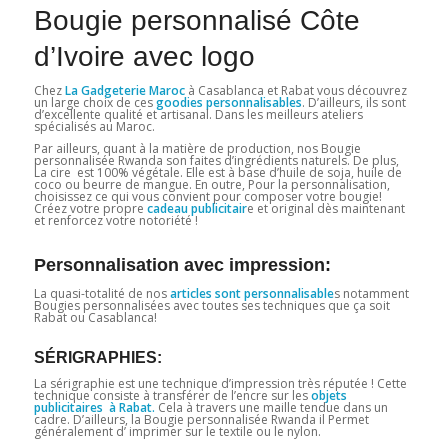
Bougie personnalisé Côte
d’Ivoire avec logo
Chez
La Gadgeterie Maroc
à Casablanca et Rabat vous découvrez
un large choix de ces
goodies personnalisables
. D’ailleurs, ils sont
d’excellente qualité et artisanal. Dans les meilleurs ateliers
spécialisés au Maroc.
Par ailleurs, quant à la matière de production, nos Bougie
personnalisée Rwanda son faites d’ingrédients naturels. De plus,
La cire est 100% végétale. Elle est à base d’huile de soja, huile de
coco ou beurre de mangue. En outre, Pour la personnalisation,
choisissez ce qui vous convient pour composer votre bougie!
Créez votre propre
cadeau
publicitair
e et original dès maintenant
et renforcez votre notoriété !
Personnalisation avec impression:
La quasi-totalité de nos
articles sont personnalisable
s notamment
Bougies personnalisées avec toutes ses techniques que ça soit
Rabat ou Casablanca!
SÉRIGRAPHIES:
La sérigraphie est une technique d’impression très réputée ! Cette
technique consiste à transférer de l’encre sur les
objets
publicitaires à Rabat.
Cela à travers une maille tendue dans un
cadre. D’ailleurs, la Bougie personnalisée Rwanda il Permet
généralement d’ imprimer sur le textile ou le nylon.