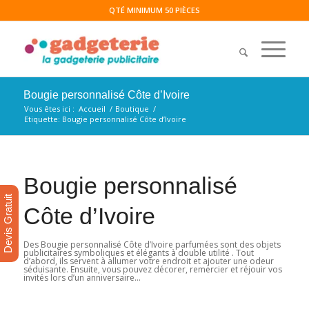
QTÉ MINIMUM 50 PIÈCES
Bougie personnalisé Côte d’Ivoire
Vous êtes ici :
Accueil
/
Boutique
/
Etiquette: Bougie personnalisé Côte d’Ivoire
Bougie personnalisé
Devis Gratuit
Côte d’Ivoire
Des Bougie personnalisé Côte d’Ivoire parfumées sont des objets
publicitaires symboliques et élégants à double utilité . Tout
d’abord, ils servent à allumer votre endroit et ajouter une odeur
séduisante. Ensuite, vous pouvez décorer, remercier et réjouir vos
invités lors d’un anniversaire…