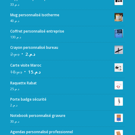
33
د.م.
Mug personnalisé Isotherme
40
د.م.
Coffret personnalisé entreprise
130
د.م.
Crayon personnalisé bureau
2
د.م.
2
د.م.
Carte visite Maroc
18
د.م.
15
د.م.
Raquette Rabat
25
د.م.
Porte badge sécurité
2
د.م.
Notebook personnalisé gravure
30
د.م.
Agendas personnalisé professionnel