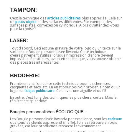
TAMPON:
C’est la technique des
articles publicitaires
plus appréciée! Cela sur
de
petits objets
et des surfaces différentes. Par exemple des
surfaces plates, convexes ou cylindrique. Alors qu’attendez -vous
pour la choisir?
LASER:
Tout d’abord, Ceci est une gravure de votre logo ou un texte sur la
surface de Bougie personnalisée Rwanda Cette technique
d’enregistrement s’utilise lorsque l’impression d’encre devient
impossible. Par ailleurs, avec cette technique, vous pouvez obtenir
des pièces très intéressantes!
BRODERIE:
Premièrement, l’on utilise cette technique pour les chemises,
casquettes et sacs, etc. En effet pour pouvoir broder le nom ou un
logo sur
l’objet publicitaire
. Cela avec une aiguille et du fil!
En outre, c’est l’une des techniques les plus chers, certes. Mais le
résultat est splendide!
Bougies personnalisées ÉCOLOGIQUE :
Les Bougie personnalisée Rwanda par excellence, sont les
cadeaux
que tous les clients apprécient! En effet, l’on les retrouve en bois
gravées, car leur production respecte l’environnement.