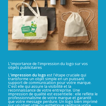
L'importance de l'impression du logo sur vos
objets publicitaires
L'
impression du logo
est l'étape cruciale qui
transforme un objet simple en un puissant
support de communication pour votre marque.
C'est elle qui assure la visibilité et la
reconnaissance de votre entreprise. Une
impression de qualité est essentielle : elle reflète le
professionnalisme de votre marque et garantit
que votre message perdure. Un logo bien imprimé
sur un objet utile ou esthétique renforce votre