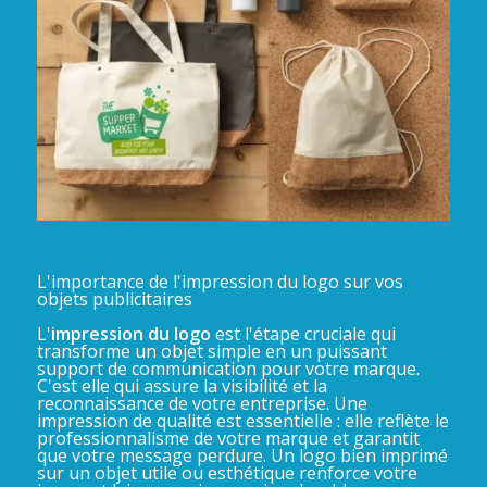
L'importance de l'impression du logo sur vos
objets publicitaires
L'
impression du logo
est l'étape cruciale qui
transforme un objet simple en un puissant
support de communication pour votre marque.
C'est elle qui assure la visibilité et la
reconnaissance de votre entreprise. Une
impression de qualité est essentielle : elle reflète le
professionnalisme de votre marque et garantit
que votre message perdure. Un logo bien imprimé
sur un objet utile ou esthétique renforce votre