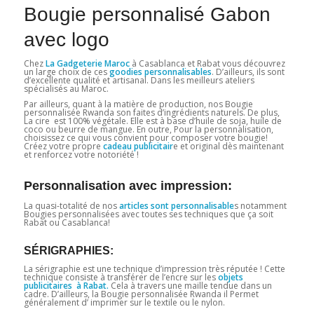
Bougie personnalisé Gabon
avec logo
Chez
La Gadgeterie Maroc
à Casablanca et Rabat vous découvrez
un large choix de ces
goodies personnalisables
. D’ailleurs, ils sont
d’excellente qualité et artisanal. Dans les meilleurs ateliers
spécialisés au Maroc.
Par ailleurs, quant à la matière de production, nos Bougie
personnalisée Rwanda son faites d’ingrédients naturels. De plus,
La cire est 100% végétale. Elle est à base d’huile de soja, huile de
coco ou beurre de mangue. En outre, Pour la personnalisation,
choisissez ce qui vous convient pour composer votre bougie!
Créez votre propre
cadeau
publicitair
e et original dès maintenant
et renforcez votre notoriété !
Personnalisation avec impression:
La quasi-totalité de nos
articles sont personnalisable
s notamment
Bougies personnalisées avec toutes ses techniques que ça soit
Rabat ou Casablanca!
SÉRIGRAPHIES:
La sérigraphie est une technique d’impression très réputée ! Cette
technique consiste à transférer de l’encre sur les
objets
publicitaires à Rabat.
Cela à travers une maille tendue dans un
cadre. D’ailleurs, la Bougie personnalisée Rwanda il Permet
généralement d’ imprimer sur le textile ou le nylon.