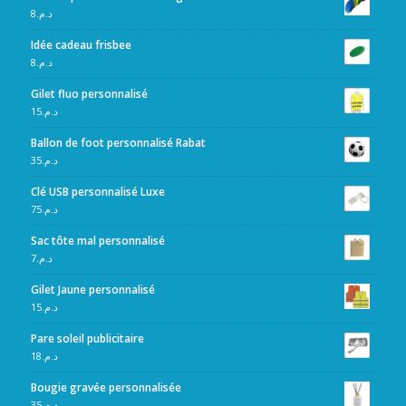
8
د.م.
Idée cadeau frisbee
8
د.م.
Gilet fluo personnalisé
15
د.م.
Ballon de foot personnalisé Rabat
35
د.م.
Clé USB personnalisé Luxe
75
د.م.
Sac tôte mal personnalisé
7
د.م.
Gilet Jaune personnalisé
15
د.م.
Pare soleil publicitaire
18
د.م.
Bougie gravée personnalisée
35
د.م.