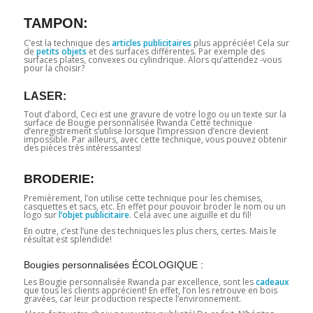
TAMPON:
C’est la technique des
articles publicitaires
plus appréciée! Cela sur
de
petits objets
et des surfaces différentes. Par exemple des
surfaces plates, convexes ou cylindrique. Alors qu’attendez -vous
pour la choisir?
LASER:
Tout d’abord, Ceci est une gravure de votre logo ou un texte sur la
surface de Bougie personnalisée Rwanda Cette technique
d’enregistrement s’utilise lorsque l’impression d’encre devient
impossible. Par ailleurs, avec cette technique, vous pouvez obtenir
des pièces très intéressantes!
BRODERIE:
Premièrement, l’on utilise cette technique pour les chemises,
casquettes et sacs, etc. En effet pour pouvoir broder le nom ou un
logo sur
l’objet publicitaire
. Cela avec une aiguille et du fil!
En outre, c’est l’une des techniques les plus chers, certes. Mais le
résultat est splendide!
Bougies personnalisées ÉCOLOGIQUE :
Les Bougie personnalisée Rwanda par excellence, sont les
cadeaux
que tous les clients apprécient! En effet, l’on les retrouve en bois
gravées, car leur production respecte l’environnement.