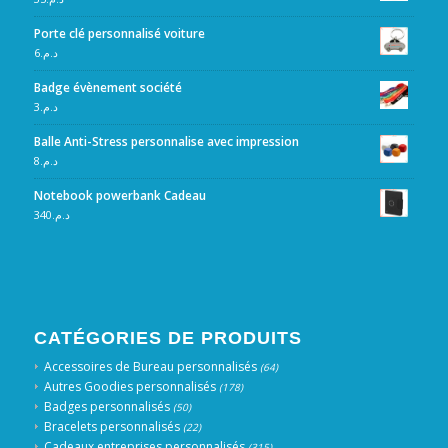
Porte clé personnalisé voiture
6
د.م.
Badge évènement société
3
د.م.
Balle Anti-Stress personnalise avec impression
8
د.م.
Notebook powerbank Cadeau
340
د.م.
CATÉGORIES DE PRODUITS
Accessoires de Bureau personnalisés
(64)
Autres Goodies personnalisés
(178)
Badges personnalisés
(50)
Bracelets personnalisés
(22)
Cadeaux entreprises personnalisés
(315)