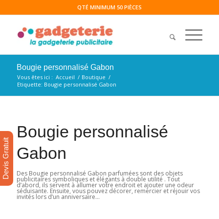
QTÉ MINIMUM 50 PIÈCES
Bougie personnalisé Gabon
Vous êtes ici :
Accueil
/
Boutique
/
Etiquette: Bougie personnalisé Gabon
Bougie personnalisé
Devis Gratuit
Gabon
Des Bougie personnalisé Gabon parfumées sont des objets
publicitaires symboliques et élégants à double utilité . Tout
d’abord, ils servent à allumer votre endroit et ajouter une odeur
séduisante. Ensuite, vous pouvez décorer, remercier et réjouir vos
invités lors d’un anniversaire…