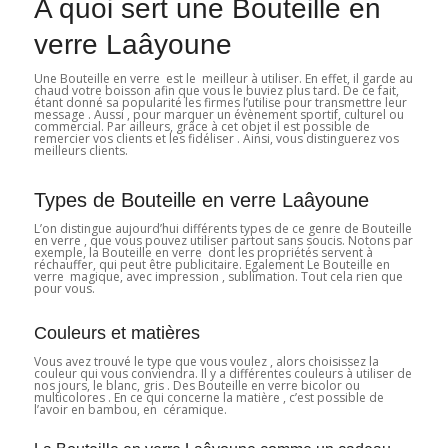
A quoi sert une Bouteille en
verre Laâyoune
Une Bouteille en verre est le meilleur à utiliser. En effet, il garde au
chaud votre boisson afin que vous le buviez plus tard. De ce fait,
étant donné sa popularité les firmes l’utilise pour transmettre leur
message . Aussi , pour marquer un évènement sportif, culturel ou
commercial. Par ailleurs, grâce à cet objet il est possible de
remercier vos clients et les fidéliser . Ainsi, vous distinguerez vos
meilleurs clients.
Types de Bouteille en verre Laâyoune
L’on distingue aujourd’hui différents types de ce genre de Bouteille
en verre , que vous pouvez utiliser partout sans soucis. Notons par
exemple, la Bouteille en verre dont les propriétés servent à
réchauffer, qui peut être publicitaire. Egalement Le Bouteille en
verre magique, avec impression , sublimation. Tout cela rien que
pour vous.
Couleurs et matières
Vous avez trouvé le type que vous voulez , alors choisissez la
couleur qui vous conviendra. Il y a différentes couleurs à utiliser de
nos jours, le blanc, gris . Des Bouteille en verre bicolor ou
multicolores . En ce qui concerne la matière , c’est possible de
l’avoir en bambou, en céramique.