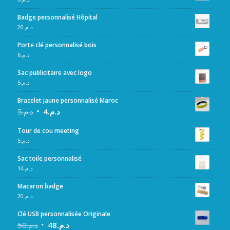
Badge personnalisé Hôpital
20
د.م.
Porte clé personnalisé bois
6
د.م.
Sac publicitaire avec logo
5
د.م.
Bracelet jaune personnalisé Maroc
5
د.م.
4
د.م.
Tour de cou meeting
5
د.م.
Sac toile personnalisé
14
د.م.
Macaron badge
20
د.م.
Clé USB personnalisée Originale
50
د.م.
48
د.م.