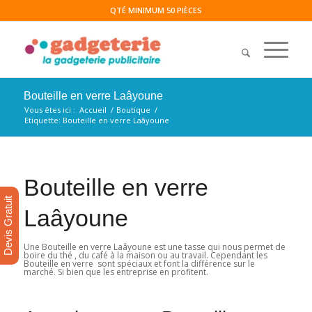
QTÉ MINIMUM 50 PIÈCES
Bouteille en verre Laâyoune
Vous êtes ici :
Accueil
/
Boutique
/
Etiquette: Bouteille en verre Laâyoune
Bouteille en verre
Devis Gratuit
Laâyoune
Une Bouteille en verre Laâyoune est une tasse qui nous permet de
boire du thé , du café à la maison ou au travail. Cependant les
Bouteille en verre sont spéciaux et font la différence sur le
marché. Si bien que les entreprise en profitent.