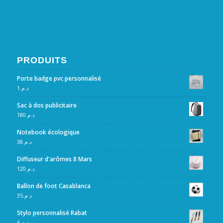
PRODUITS
Porte badge pvc personnalisé
1
د.م.
Sac à dos publicitaire
180
د.م.
Notebook écologique
38
د.م.
Diffuseur d'arômes 8 Mars
120
د.م.
Ballon de foot Casablanca
35
د.م.
Stylo personnalisé Rabat
6
د.م.