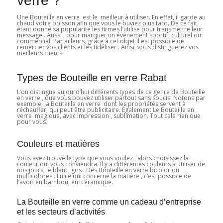
verre ?
Une Bouteille en verre est le meilleur à utiliser. En effet, il garde au
chaud votre boisson afin que vous le buviez plus tard. De ce fait,
étant donné sa popularité les firmes l’utilise pour transmettre leur
message . Aussi , pour marquer un évènement sportif, culturel ou
commercial. Par ailleurs, grâce à cet objet il est possible de
remercier vos clients et les fidéliser . Ainsi, vous distinguerez vos
meilleurs clients.
Types de Bouteille en verre Rabat
L’on distingue aujourd’hui différents types de ce genre de Bouteille
en verre , que vous pouvez utiliser partout sans soucis. Notons par
exemple, la Bouteille en verre dont les propriétés servent à
réchauffer, qui peut être publicitaire. Egalement Le Bouteille en
verre magique, avec impression , sublimation. Tout cela rien que
pour vous.
Couleurs et matières
Vous avez trouvé le type que vous voulez , alors choisissez la
couleur qui vous conviendra. Il y a différentes couleurs à utiliser de
nos jours, le blanc, gris . Des Bouteille en verre bicolor ou
multicolores . En ce qui concerne la matière , c’est possible de
l’avoir en bambou, en céramique.
La Bouteille en verre comme un cadeau d’entreprise
et les secteurs d’activités