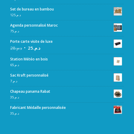
Set de bureau en bambou
125
د.م.
Agenda personnalisé Maroc
75
د.م.
Porte carte visite de luxe
28
د.م.
25
د.م.
Station Météo en bois
65
د.م.
Sac Kraft personnalisé
7
د.م.
Chapeau panama Rabat
35
د.م.
Fabricant Médaille personnalisée
35
د.م.