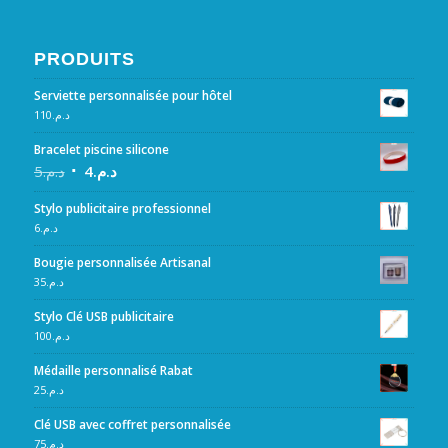
PRODUITS
Serviette personnalisée pour hôtel
110
د.م.
Bracelet piscine silicone
5
د.م.
4
د.م.
Stylo publicitaire professionnel
6
د.م.
Bougie personnalisée Artisanal
35
د.م.
Stylo Clé USB publicitaire
100
د.م.
Médaille personnalisé Rabat
25
د.م.
Clé USB avec coffret personnalisée
75
د.م.