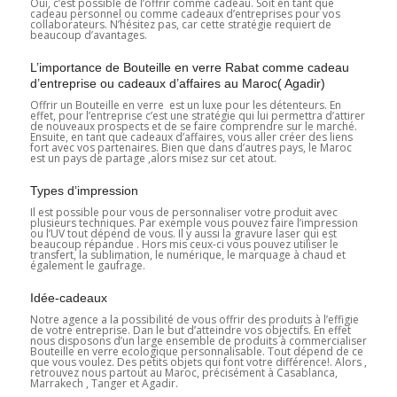
Oui, c’est possible de l’offrir comme cadeau. Soit en tant que
cadeau personnel ou comme cadeaux d’entreprises pour vos
collaborateurs. N’hésitez pas, car cette stratégie requiert de
beaucoup d’avantages.
L’importance de Bouteille en verre Rabat comme cadeau
d’entreprise ou cadeaux d’affaires au Maroc( Agadir)
Offrir un Bouteille en verre est un luxe pour les détenteurs. En
effet, pour l’entreprise c’est une stratégie qui lui permettra d’attirer
de nouveaux prospects et de se faire comprendre sur le marché.
Ensuite, en tant que cadeaux d’affaires, vous aller créer des liens
fort avec vos partenaires. Bien que dans d’autres pays, le Maroc
est un pays de partage ,alors misez sur cet atout.
Types d’impression
Il est possible pour vous de personnaliser votre produit avec
plusieurs techniques. Par exemple vous pouvez faire l’impression
ou l’UV tout dépend de vous. Il y aussi la gravure laser qui est
beaucoup répandue . Hors mis ceux-ci vous pouvez utiliser le
transfert, la sublimation, le numérique, le marquage à chaud et
également le gaufrage.
Idée-cadeaux
Notre agence a la possibilité de vous offrir des produits à l’effigie
de votre entreprise. Dan le but d’atteindre vos objectifs. En effet
nous disposons d’un large ensemble de produits à commercialiser
Bouteille en verre ecologique personnalisable. Tout dépend de ce
que vous voulez. Des petits objets qui font votre différence!. Alors ,
retrouvez nous partout au Maroc, précisément à Casablanca,
Marrakech , Tanger et Agadir.