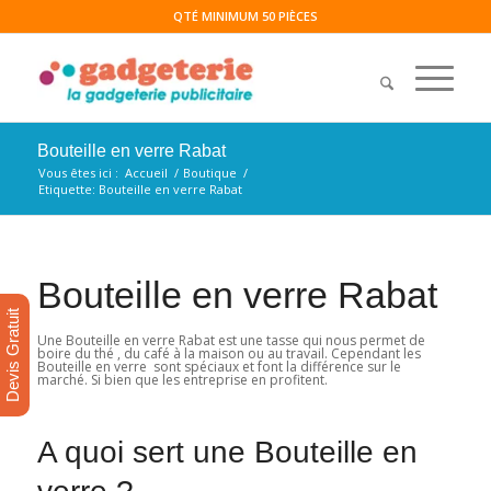
QTÉ MINIMUM 50 PIÈCES
Bouteille en verre Rabat
Vous êtes ici :
Accueil
/
Boutique
/
Etiquette: Bouteille en verre Rabat
Bouteille en verre Rabat
Devis Gratuit
Une Bouteille en verre Rabat est une tasse qui nous permet de
boire du thé , du café à la maison ou au travail. Cependant les
Bouteille en verre sont spéciaux et font la différence sur le
marché. Si bien que les entreprise en profitent.
A quoi sert une Bouteille en