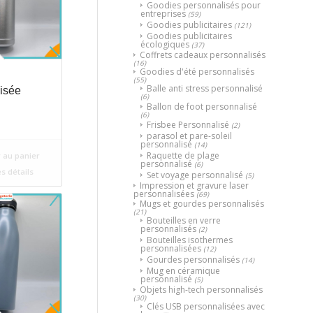
Goodies personnalisés pour
entreprises
(59)
Goodies publicitaires
(121)
Goodies publicitaires
écologiques
(37)
Coffrets cadeaux personnalisés
(16)
Goodies d'été personnalisés
(55)
Balle anti stress personnalisé
isée
(6)
Ballon de foot personnalisé
(6)
Frisbee Personnalisé
(2)
parasol et pare-soleil
personnalisé
(14)
Raquette de plage
 au panier
personnalisé
(6)
es détails
Set voyage personnalisé
(5)
Impression et gravure laser
personnalisées
(69)
Mugs et gourdes personnalisés
(21)
Bouteilles en verre
personnalisés
(2)
Bouteilles isothermes
personnalisées
(12)
Gourdes personnalisés
(14)
Mug en céramique
personnalisé
(5)
Objets high-tech personnalisés
(30)
Clés USB personnalisées avec