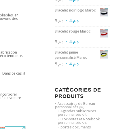
Bracelet noir logo Maroc
pliables, en
rouvons des
5
د.م.
4
د.م.
Bracelet rouge Maroc
5
د.م.
4
د.م.
Bracelet jaune
 fabrication
e éco tendance.
personnalisé Maroc
5
د.م.
4
د.م.
 Dans ce cas, il
CATÉGORIES DE
 incorporer
PRODUITS
clé de voiture
Accessoires de Bureau
personnalisés
(64)
Agendas publicitaires
personnalisés
(27)
Bloc-notes et Notebook
personnalisés
(21)
portes documents