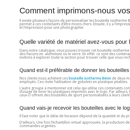
Comment imprimons-nous vos b
Il existe plusieurs façons de personnaliser les bouteille isotherme 
permet à ces contenants d’être moins chers. Ensuite, il y a l’impressi
et l’impression pour une photographie.
Quelle variété de matériel avez-vous pour le
Dans notre catalogue, vous pouvez trouver cet bouteille isotherme 
des flacons en aluminium ou le verre. En effet ce sont des contena
invitons à explorer toute la section pour trouver celle que vous rec
Quand est-il préférable de donner les bouteilles 
Nos clients nous achètent ces
bouteille isotherme Bénin
de deux man
employés. Ceci évite l’utilisation de gobelets en plastique jetables.
L’autre groupe à mentionner est celui qui utilise ces contenants 
d’usage de livrer les plastiques imprimés avec le logo. Par ailleurs
ceux-ci offrent des bouteilles de sport personnalisées à leurs clients 
Quand vais-je recevoir les bouteilles avec le l
Il faut noter que le délai de livraison dépend de la quantité et du 
D’ailleurs, Une fois l’échantillon virtuel approuvée, la productio
commandes urgentes.