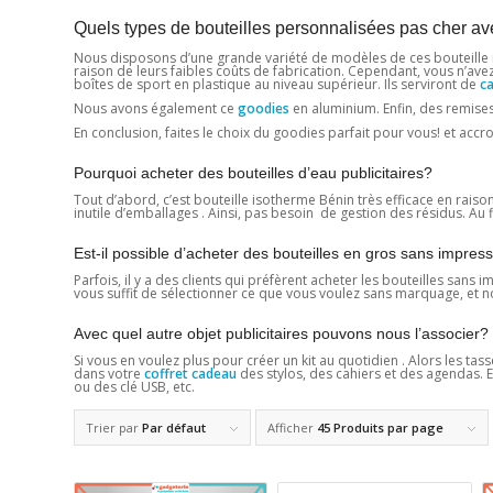
Quels types de bouteilles personnalisées pas cher a
Nous disposons d’une grande variété de modèles de ces bouteille 
raison de leurs faibles coûts de fabrication. Cependant, vous n’av
boîtes de sport en plastique au niveau supérieur. Ils serviront de
c
Nous avons également ce
goodies
en aluminium. Enfin, des remises
En conclusion, faites le choix du goodies parfait pour vous! et accro
Pourquoi acheter des bouteilles d’eau publicitaires?
Tout d’abord, c’est bouteille isotherme Bénin très efficace en raison d
inutile d’emballages . Ainsi, pas besoin de gestion des résidus. Au f
Est-il possible d’acheter des bouteilles en gros sans impres
Parfois, il y a des clients qui préfèrent acheter les bouteilles sans
vous suffit de sélectionner ce que vous voulez sans marquage, et no
Avec quel autre objet publicitaires pouvons nous l’associer?
Si vous en voulez plus pour créer un kit au quotidien . Alors les t
dans votre
coffret cadeau
des stylos, des cahiers et des agendas. E
ou des clé USB, etc.
Trier par
Par défaut
Afficher
45 Produits par page