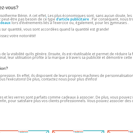
vez-vous?
isotherme Bénin.
A cet effet
,
Les plus économiques sont, sans aucun doute, les 
ez peut-être pas besoin de ce type
d’article publicitaire
. Par conséquent, nous t
adeaux
lors d’événements liés à l’exercice ou, également, pour les gymnases .
 sur quantité, vous sont accordées quand la quantité est grande!
issez votre notoriété!
e la visibilité qu’ils génère. Ensuite, ils est réutilisable et permet de réduire la
inal, leur utilisation profite à la marque à travers sa publicité et démontre cett
sion?
 impression. En effet, ils disposent de leurs propres machines de personnalisation.
us l’exécutons! De plus, contactez nous pour plus d’infos!
asses et les verres sont parfaits comme cadeaux à associer. De plus, vous pouvez
nfin, pour satisfaire plus vos clients professionnels. Vous pouvez associer des 