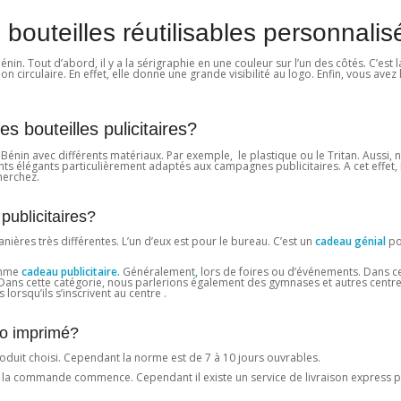
outeilles réutilisables personnali
Bénin
.
Tout d’abord, il y a la sérigraphie en une couleur sur l’un des côtés. C’est 
on circulaire. En effet, elle donne une grande visibilité au logo. Enfin, vous avez 
s bouteilles pulicitaires?
Bénin avec différents matériaux. Par exemple, le plastique ou le Tritan. Aussi
nts élégants particulièrement adaptés aux campagnes publicitaires. A cet effet
herchez.
publicitaires?
ières très différentes. L’un d’eux est pour le bureau. C’est un
cadeau génial
po
comme
cadeau publicitaire.
Généralement
,
lors de foires ou d’événements. Dans ces
, Dans cette catégorie, nous parlerions également des gymnases et autres centres
lorsqu’ils s’inscrivent au centre .
ogo imprimé?
produit choisi. Cependant la norme est de 7 à 10 jours ouvrables.
n de la commande commence. Cependant il existe un service de livraison express 