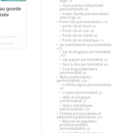
logo
(7)
Haut-parleurs Bluetooth
au gourde
personnalisés
(9)
Power Banks personnalisés
isée
avec logo
(8)
Porte-clés personnalisés
(14)
porte clé en bois
(4)
Porte clé en cuir
(4)
Porte clé en métal
(6)
 au panier
Porte clé en plastique
(1)
es détails
Sac publicitaires personnalisés
(22)
Sac écologique personnalisé
(10)
sac papier personnalisé
(6)
Sacs à dos personnalisé
(6)
Tote bag publicitaire
personnalisé
(6)
Stylos publicitaires
personnalisés
(28)
Coffrets stylos personnalisés
(4)
Crayon personnalisé
(2)
stylo écologique
personnalisé
(2)
Stylos métalliques
personnalisés
(20)
Textiles personnalisés et
vêtements publicitaires
(37)
Blouses et jaquettes
professionnelles
personnalisées
(3)