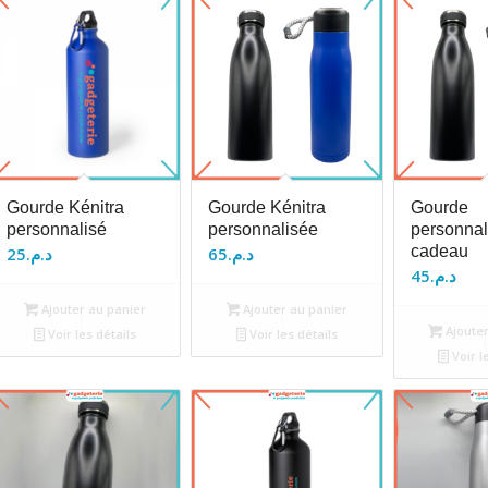
Gourde Kénitra
Gourde Kénitra
Gourde
personnalisé
personnalisée
personnal
cadeau
25
د.م.
65
د.م.
45
د.م.
Ajouter au panier
Ajouter au panier
Ajouter
Voir les détails
Voir les détails
Voir l