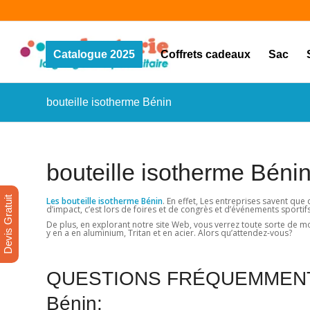
Catalogue 2025
Coffrets cadeaux
Sac
bouteille isotherme Bénin
bouteille isotherme Bénin
Devis Gratuit
Les bouteille isotherme Bénin
. En effet, Les entreprises savent que
d’impact, c’est lors de foires et de congrès et d’événements sportifs
De plus, en explorant notre site Web, vous verrez toute sorte de mo
y en a en aluminium, Tritan et en acier. Alors qu’attendez-vous?
QUESTIONS FRÉQUEMMENT P
Bénin: