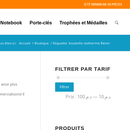
QTÉ MINIMUM 50 PIÈCES
Notebook
Porte-clés
Trophées et Médailles
us êtes ici :
Accueil
/
Boutique
/
Etiquette: bouteille isotherme Bénin
FILTRER PAR TARIF
 avoir plus
Filtrer
ercialisons! Il
Prix :
د.م.100
—
د.م.10
e
PRODUITS