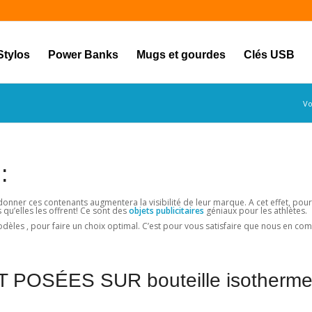
Stylos
Power Banks
Mugs et gourdes
Clés USB
Vo
:
 donner ces contenants augmentera la visibilité de leur marque. A cet effet, pour
 qu’elles les offrent! Ce sont des
objets publicitaires
géniaux pour les athlètes.
dèles , pour faire un choix optimal. C’est pour vous satisfaire que nous en comm
OSÉES SUR bouteille isotherm