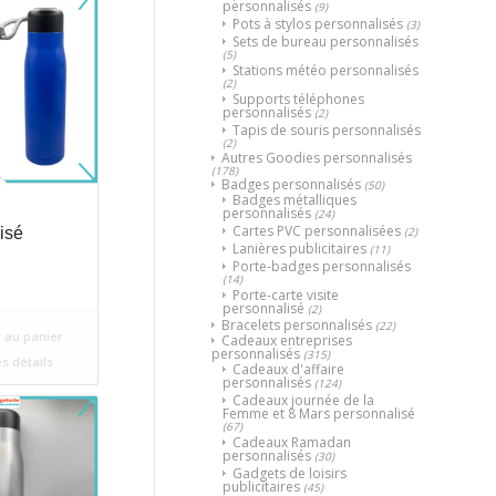
personnalisés
(9)
Pots à stylos personnalisés
(3)
Sets de bureau personnalisés
(5)
Stations météo personnalisés
(2)
Supports téléphones
personnalisés
(2)
Tapis de souris personnalisés
(2)
Autres Goodies personnalisés
(178)
Badges personnalisés
(50)
Badges métalliques
personnalisés
(24)
Cartes PVC personnalisées
(2)
isé
Lanières publicitaires
(11)
Porte-badges personnalisés
(14)
Porte-carte visite
personnalisé
(2)
Bracelets personnalisés
(22)
 au panier
Cadeaux entreprises
personnalisés
(315)
es détails
Cadeaux d'affaire
personnalisés
(124)
Cadeaux journée de la
Femme et 8 Mars personnalisé
(67)
Cadeaux Ramadan
personnalisés
(30)
Gadgets de loisirs
publicitaires
(45)