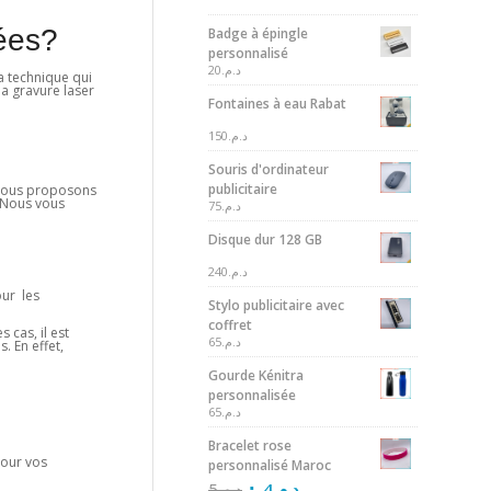
sées?
Badge à épingle
personnalisé
20
د.م.
la technique qui
la gravure laser
Fontaines à eau Rabat
150
د.م.
Souris d'ordinateur
publicitaire
, nous proposons
, Nous vous
75
د.م.
Disque dur 128 GB
240
د.م.
ur les
Stylo publicitaire avec
coffret
 cas, il est
65
د.م.
. En effet,
Gourde Kénitra
personnalisée
65
د.م.
Bracelet rose
pour vos
personnalisé Maroc
5
د.م.
4
د.م.