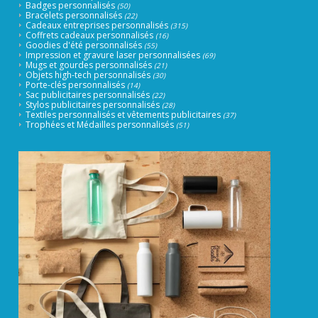
Badges personnalisés
(50)
Bracelets personnalisés
(22)
Cadeaux entreprises personnalisés
(315)
Coffrets cadeaux personnalisés
(16)
Goodies d'été personnalisés
(55)
Impression et gravure laser personnalisées
(69)
Mugs et gourdes personnalisés
(21)
Objets high-tech personnalisés
(30)
Porte-clés personnalisés
(14)
Sac publicitaires personnalisés
(22)
Stylos publicitaires personnalisés
(28)
Textiles personnalisés et vêtements publicitaires
(37)
Trophées et Médailles personnalisés
(51)