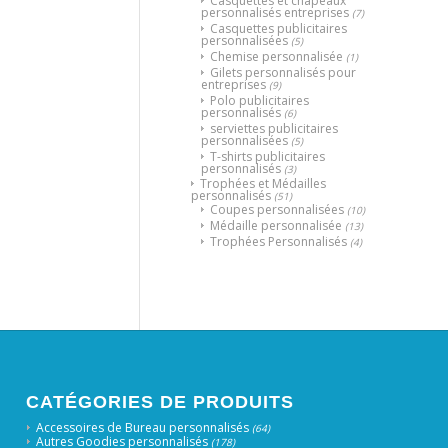
Casquettes et chapeaux
personnalisés entreprises
(7)
Casquettes publicitaires
personnalisées
(5)
Chemise personnalisée
(1)
Gilets personnalisés pour
entreprises
(9)
Polo publicitaires
personnalisés
(6)
serviettes publicitaires
personnalisées
(5)
T-shirts publicitaires
personnalisés
(3)
Trophées et Médailles
personnalisés
(51)
Coupes personnalisées
(10)
Médaille personnalisée
(13)
Trophées Personnalisés
(4)
CATÉGORIES DE PRODUITS
Accessoires de Bureau personnalisés
(64)
Autres Goodies personnalisés
(178)