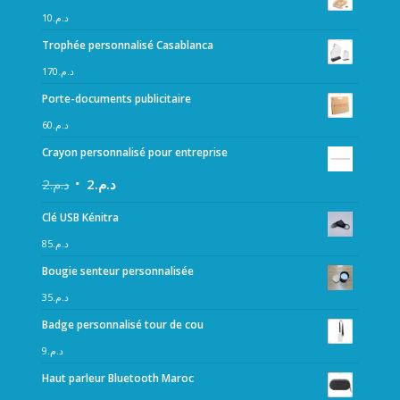
10
د.م.
Trophée personnalisé Casablanca
170
د.م.
Porte-documents publicitaire
60
د.م.
Crayon personnalisé pour entreprise
2
د.م.
2
د.م.
Clé USB Kénitra
85
د.م.
Bougie senteur personnalisée
35
د.م.
Badge personnalisé tour de cou
9
د.م.
Haut parleur Bluetooth Maroc