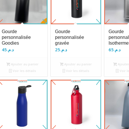
Gourde
Gourde
Gourde
personnalisée
personnalisée
personnal
Goodies
gravée
Isotherme
45
د.م.
25
د.م.
65
د.م.
Ajouter au panier
Ajouter au panier
Ajouter
Voir les détails
Voir les détails
Voir l