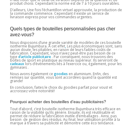
produit choisi. Cependant la norme est de 7 à 10 jours ouvrables.
D’ailleurs, Une fois l’échantillon virtuel approuvée, la production de
la commande commence. Cependant il existe un service de
livraison express pour vos commandes urgentes.
Quels types de bouteilles personnalisées pas cher
avez-vous?
Nous disposons d’une grande variété de modèles de ces bouteille
isotherme Bujumbura.
A cet effet
,
Les plus économiques sont, sans
aucun doute, les pliables, en raison de leurs faibles coûts de
fabrication. Cependant, vous n’avez peut-être pas besoin de ce
type
d’article publicitaire
. Par conséquent, nous trouvons des
boîtes de sport en plastique au niveau supérieur. Ils serviront de
cadeaux
lors d’événements liés à l’exercice ou, également, pour les
gymnases .
Nous avons également ce
goodies
en aluminium. Enfin, des
remises sur quantité, vous sont accordées quand la quantité est
grande!
En conclusion, faites le choix du goodies parfait pour vous! et
accroissez votre notoriété!
Pourquoi acheter des bouteilles d’eau publicitaires?
Tout d’abord, c’est bouteille isotherme Bujumbura très efficace en
raison de la visibilité qu’ils génère. Ensuite, ils est réutilisable et
permet de réduire la fabrication inutile d’emballages . Ainsi, pas
besoin de gestion des résidus. Au final, leur utilisation profite à la
marque à travers sa publicité et démontre cette éco tendance.