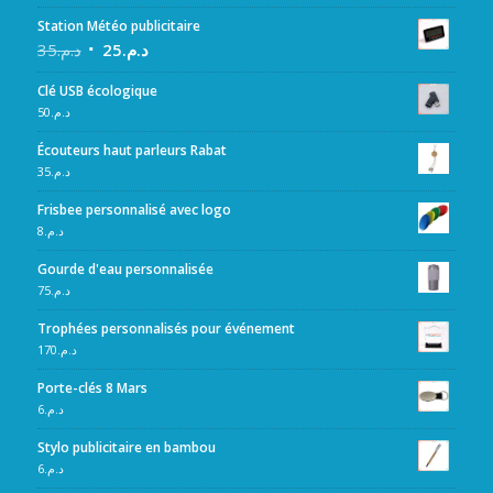
Station Météo publicitaire
35
د.م.
25
د.م.
Clé USB écologique
50
د.م.
Écouteurs haut parleurs Rabat
35
د.م.
Frisbee personnalisé avec logo
8
د.م.
Gourde d'eau personnalisée
75
د.م.
Trophées personnalisés pour événement
170
د.م.
Porte-clés 8 Mars
6
د.م.
Stylo publicitaire en bambou
6
د.م.