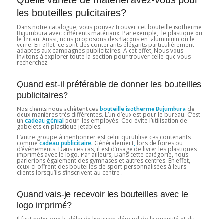
Quelle variété de matériel avez-vous pour
les bouteilles pulicitaires?
Dans notre catalogue, vous pouvez trouver cet bouteille isotherme
Bujumbura avec différents matériaux. Par exemple, le plastique ou
le Tritan. Aussi, nous proposons des flacons en aluminium ou le
verre. En effet ce sont des contenants élégants particulièrement
adaptés aux campagnes publicitaires. A cet effet, Nous vous
invitons à explorer toute la section pour trouver celle que vous
recherchez.
Quand est-il préférable de donner les bouteilles
publicitaires?
Nos clients nous achètent ces
bouteille isotherme Bujumbura
de
deux manières très différentes. L’un d’eux est pour le bureau. C’est
un
cadeau génial
pour les employés. Ceci évite l’utilisation de
gobelets en plastique jetables.
L’autre groupe à mentionner est celui qui utilise ces contenants
comme
cadeau publicitaire.
Généralement
,
lors de foires ou
d’événements. Dans ces cas, il est d’usage de livrer les plastiques
imprimés avec le logo. Par ailleurs, Dans cette catégorie, nous
parlerions également des gymnases et autres centres. En effet,
ceux-ci offrent des bouteilles de sport personnalisées à leurs
clients lorsqu’ils s’inscrivent au centre .
Quand vais-je recevoir les bouteilles avec le
logo imprimé?
Il faut noter que le délai de livraison dépend de la quantité et du