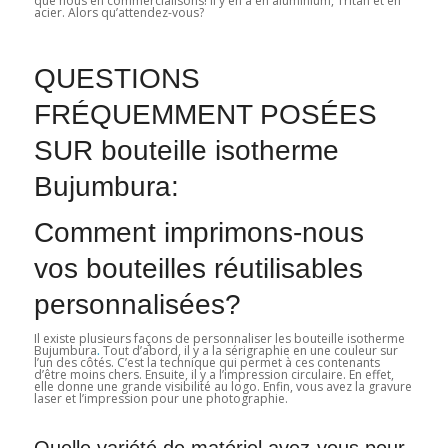
que nous en commercialisons! Il y en a en aluminium, Tritan et en
acier. Alors qu’attendez-vous?
QUESTIONS
FRÉQUEMMENT POSÉES
SUR bouteille isotherme
Bujumbura:
Comment imprimons-nous
vos bouteilles réutilisables
personnalisées?
Il existe plusieurs façons de personnaliser les bouteille isotherme
Bujumbura
.
Tout d’abord, il y a la sérigraphie en une couleur sur
l’un des côtés. C’est la technique qui permet à ces contenants
d’être moins chers. Ensuite, il y a l’impression circulaire. En effet,
elle donne une grande visibilité au logo. Enfin, vous avez la gravure
laser et l’impression pour une photographie.