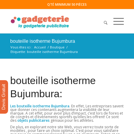
QTÉ MINIMUM 50 PIÈCES
bouteille isotherme Bujumbura
Vous êtes ici :
Accueil
/
Boutique
/
Etiquette: bouteille isotherme Bujumbura
bouteille isotherme
Devis Gratuit
Bujumbura:
Les bouteille isotherme Bujumbura
. En effet, Les entreprises savent
que donner ces contenants augmentera la visibilité de leur
marque. A cet effet, pour avoir plus d’impact, c’est lors de foires et
de congrès et d’événements sportifs qu’elles les offrent! Ce sont
des
objets publicitaires
géniaux pour les athlètes.
De plus, en explorant notre site Web, vous verrez toute sorte de
modèles , pour faire un choix optimal. C’est pour vous satisfaire