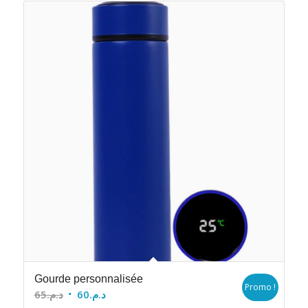
Gourde personnalisée
Promo !
Le
Le
65
د.م.
60
د.م.