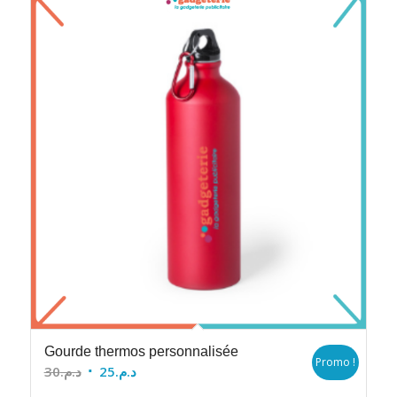
Gourde thermos personnalisée
Promo !
Le
Le
30
د.م.
25
د.م.
prix
prix