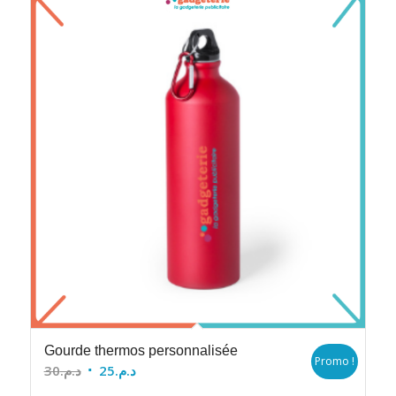
Gourde thermos personnalisée
Promo !
Le
Le
30
د.م.
25
د.م.
prix
prix