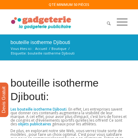
QTÉ MINIMUM 50 PIÈCES
bouteille isotherme Djibouti
Vous êtes ici :
Accueil
/
Boutique
/
Etiquette: bouteille isotherme Djibouti
bouteille isotherme
Devis Gratuit
Djibouti:
Les bouteille isotherme Djibouti
. En effet, Les entreprises savent
que donner ces contenants augmentera la visibilité de leur
marque. A cet effet, pour avoir plus d’impact, c’est lors de foires et
de congrès et d’événements sportifs qu’elles les offrent! Ce sont
des
objets publicitaires
géniaux pour les athlètes.
De plus, en explorant notre site Web, vous verrez toute sorte de
modèles , pour faire un choix optimal. C’est pour vous satisfaire