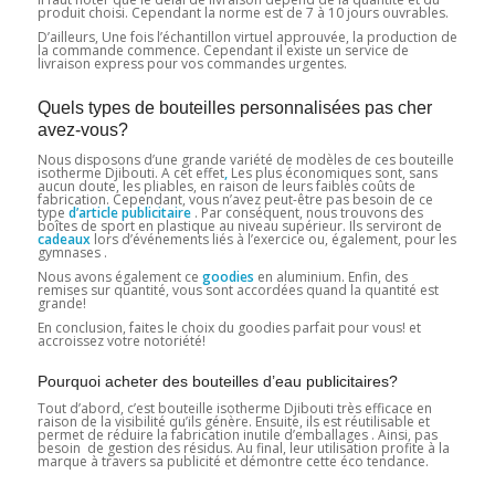
produit choisi. Cependant la norme est de 7 à 10 jours ouvrables.
D’ailleurs, Une fois l’échantillon virtuel approuvée, la production de
la commande commence. Cependant il existe un service de
livraison express pour vos commandes urgentes.
Quels types de bouteilles personnalisées pas cher
avez-vous?
Nous disposons d’une grande variété de modèles de ces bouteille
isotherme Djibouti.
A cet effet
,
Les plus économiques sont, sans
aucun doute, les pliables, en raison de leurs faibles coûts de
fabrication. Cependant, vous n’avez peut-être pas besoin de ce
type
d’article publicitaire
. Par conséquent, nous trouvons des
boîtes de sport en plastique au niveau supérieur. Ils serviront de
cadeaux
lors d’événements liés à l’exercice ou, également, pour les
gymnases .
Nous avons également ce
goodies
en aluminium. Enfin, des
remises sur quantité, vous sont accordées quand la quantité est
grande!
En conclusion, faites le choix du goodies parfait pour vous! et
accroissez votre notoriété!
Pourquoi acheter des bouteilles d’eau publicitaires?
Tout d’abord, c’est bouteille isotherme Djibouti très efficace en
raison de la visibilité qu’ils génère. Ensuite, ils est réutilisable et
permet de réduire la fabrication inutile d’emballages . Ainsi, pas
besoin de gestion des résidus. Au final, leur utilisation profite à la
marque à travers sa publicité et démontre cette éco tendance.