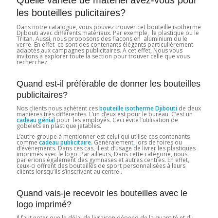
Quelle variété de matériel avez-vous pour
les bouteilles pulicitaires?
Dans notre catalogue, vous pouvez trouver cet bouteille isotherme
Djibouti avec différents matériaux. Par exemple, le plastique ou le
Tritan. Aussi, nous proposons des flacons en aluminium ou le
verre. En effet ce sont des contenants élégants particulièrement
adaptés aux campagnes publicitaires. A cet effet, Nous vous
invitons à explorer toute la section pour trouver celle que vous
recherchez.
Quand est-il préférable de donner les bouteilles
publicitaires?
Nos clients nous achètent ces
bouteille isotherme Djibouti
de deux
manières très différentes. L’un d’eux est pour le bureau. C’est un
cadeau génial
pour les employés. Ceci évite l’utilisation de
gobelets en plastique jetables.
L’autre groupe à mentionner est celui qui utilise ces contenants
comme
cadeau publicitaire.
Généralement
,
lors de foires ou
d’événements. Dans ces cas, il est d’usage de livrer les plastiques
imprimés avec le logo. Par ailleurs, Dans cette catégorie, nous
parlerions également des gymnases et autres centres. En effet,
ceux-ci offrent des bouteilles de sport personnalisées à leurs
clients lorsqu’ils s’inscrivent au centre .
Quand vais-je recevoir les bouteilles avec le
logo imprimé?
Il faut noter que le délai de livraison dépend de la quantité et du