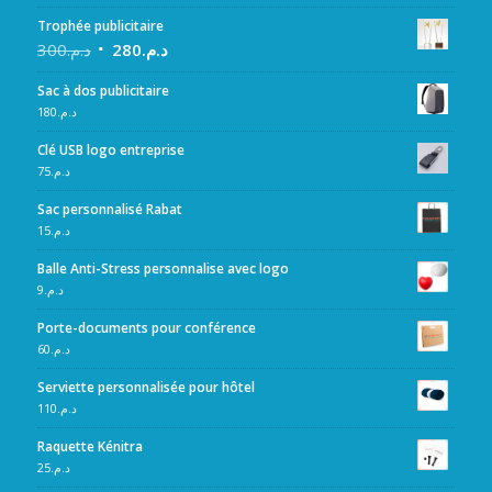
Trophée publicitaire
300
د.م.
280
د.م.
Sac à dos publicitaire
180
د.م.
Clé USB logo entreprise
75
د.م.
Sac personnalisé Rabat
15
د.م.
Balle Anti-Stress personnalise avec logo
9
د.م.
Porte-documents pour conférence
60
د.م.
Serviette personnalisée pour hôtel
110
د.م.
Raquette Kénitra
25
د.م.