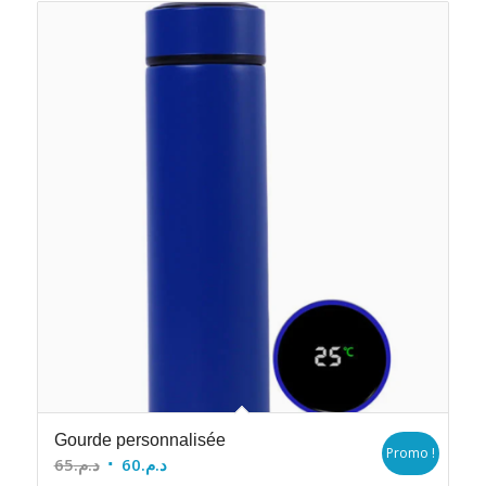
Gourde personnalisée
Promo !
Le
Le
65
د.م.
60
د.م.