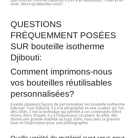
que nous en commercialisons! Il y en a en aluminium, Tritan et en
acier. Alors qu’attendez-vous?
QUESTIONS
FRÉQUEMMENT POSÉES
SUR bouteille isotherme
Djibouti:
Comment imprimons-nous
vos bouteilles réutilisables
personnalisées?
Il existe plusieurs façons de personnaliser les bouteille isotherme
Djibouti
.
Tout d’abord, il y a la sérigraphie en une couleur sur l’un
des côtés. C’est la technique qui permet à ces contenants d’être
moins chers. Ensuite, il y a l’impression circulaire. En effet, elle
donne une grande visibilité au logo. Enfin, vous avez la gravure
laser et l’impression pour une photographie.