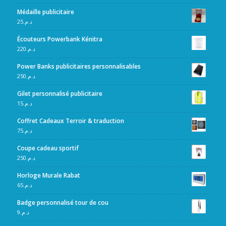
Médaille publicitaire
25
د.م.
Écouteurs Powerbank Kénitra
220
د.م.
Power Banks publicitaires personnalisables
250
د.م.
Gilet personnalisé publicitaire
15
د.م.
Coffret Cadeaux Terroir & traduction
75
د.م.
Coupe cadeau sportif
250
د.م.
Horloge Murale Rabat
65
د.م.
Badge personnalisé tour de cou
9
د.م.