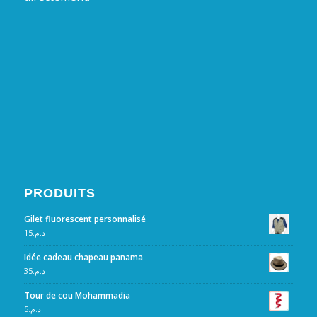
PRODUITS
Gilet fluorescent personnalisé
15
د.م.
Idée cadeau chapeau panama
35
د.م.
Tour de cou Mohammadia
5
د.م.