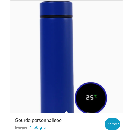
Gourde personnalisée
Promo !
Le
Le
65
د.م.
60
د.م.