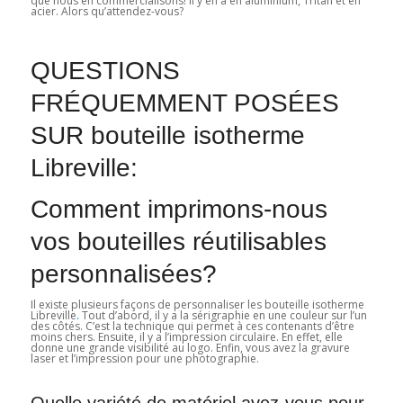
que nous en commercialisons! Il y en a en aluminium, Tritan et en
acier. Alors qu’attendez-vous?
QUESTIONS
FRÉQUEMMENT POSÉES
SUR bouteille isotherme
Libreville:
Comment imprimons-nous
vos bouteilles réutilisables
personnalisées?
Il existe plusieurs façons de personnaliser les bouteille isotherme
Libreville
.
Tout d’abord, il y a la sérigraphie en une couleur sur l’un
des côtés. C’est la technique qui permet à ces contenants d’être
moins chers. Ensuite, il y a l’impression circulaire. En effet, elle
donne une grande visibilité au logo. Enfin, vous avez la gravure
laser et l’impression pour une photographie.