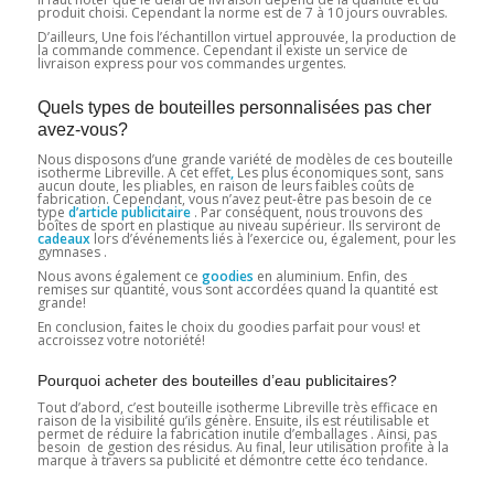
produit choisi. Cependant la norme est de 7 à 10 jours ouvrables.
D’ailleurs, Une fois l’échantillon virtuel approuvée, la production de
la commande commence. Cependant il existe un service de
livraison express pour vos commandes urgentes.
Quels types de bouteilles personnalisées pas cher
avez-vous?
Nous disposons d’une grande variété de modèles de ces bouteille
isotherme Libreville.
A cet effet
,
Les plus économiques sont, sans
aucun doute, les pliables, en raison de leurs faibles coûts de
fabrication. Cependant, vous n’avez peut-être pas besoin de ce
type
d’article publicitaire
. Par conséquent, nous trouvons des
boîtes de sport en plastique au niveau supérieur. Ils serviront de
cadeaux
lors d’événements liés à l’exercice ou, également, pour les
gymnases .
Nous avons également ce
goodies
en aluminium. Enfin, des
remises sur quantité, vous sont accordées quand la quantité est
grande!
En conclusion, faites le choix du goodies parfait pour vous! et
accroissez votre notoriété!
Pourquoi acheter des bouteilles d’eau publicitaires?
Tout d’abord, c’est bouteille isotherme Libreville très efficace en
raison de la visibilité qu’ils génère. Ensuite, ils est réutilisable et
permet de réduire la fabrication inutile d’emballages . Ainsi, pas
besoin de gestion des résidus. Au final, leur utilisation profite à la
marque à travers sa publicité et démontre cette éco tendance.