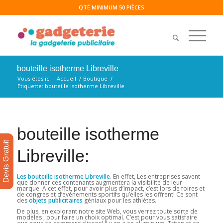
QTÉ MINIMUM 50 PIÈCES
bouteille isotherme Libreville
Vous êtes ici :
Accueil
/
Boutique
/
Etiquette: bouteille isotherme Libreville
bouteille isotherme
Devis Gratuit
Libreville:
Les bouteille isotherme Libreville
. En effet, Les entreprises savent
que donner ces contenants augmentera la visibilité de leur
marque. A cet effet, pour avoir plus d’impact, c’est lors de foires et
de congrès et d’événements sportifs qu’elles les offrent! Ce sont
des
objets publicitaires
géniaux pour les athlètes.
De plus, en explorant notre site Web, vous verrez toute sorte de
modèles , pour faire un choix optimal. C’est pour vous satisfaire