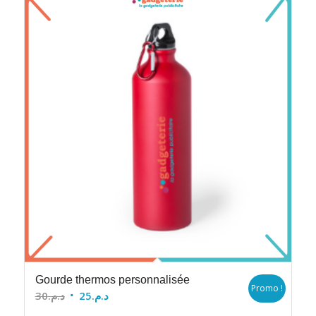
Gourde thermos personnalisée
Promo !
Le
Le
30
د.م.
25
د.م.
prix
prix