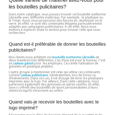
Quelle variété de matériel avez-vous pour
les bouteilles pulicitaires?
Dans notre catalogue, vous pouvez trouver cet bouteille isotherme
Libreville avec différents matériaux. Par exemple, le plastique ou
le Tritan. Aussi, nous proposons des flacons en aluminium ou le
verre. En effet ce sont des contenants élégants particulièrement
adaptés aux campagnes publicitaires. A cet effet, Nous vous
invitons à explorer toute la section pour trouver celle que vous
recherchez.
Quand est-il préférable de donner les bouteilles
publicitaires?
Nos clients nous achètent ces
bouteille isotherme Libreville
de
deux manières très différentes. L’un d’eux est pour le bureau. C’est
un
cadeau génial
pour les employés. Ceci évite l’utilisation de
gobelets en plastique jetables.
L’autre groupe à mentionner est celui qui utilise ces contenants
comme
cadeau publicitaire.
Généralement
,
lors de foires ou
d’événements. Dans ces cas, il est d’usage de livrer les plastiques
imprimés avec le logo. Par ailleurs, Dans cette catégorie, nous
parlerions également des gymnases et autres centres. En effet,
ceux-ci offrent des bouteilles de sport personnalisées à leurs
clients lorsqu’ils s’inscrivent au centre .
Quand vais-je recevoir les bouteilles avec le
logo imprimé?
Il faut noter que le délai de livraison dépend de la quantité et du