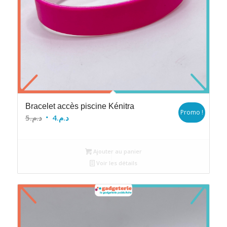
Bracelet accès piscine Kénitra
Promo !
Le
Le
5
د.م.
4
د.م.
prix
prix
initial
actuel
Ajouter au panier
était :
est :
Voir les détails
د.م.4.
د.م.5.