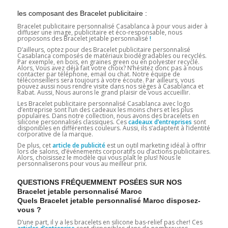
les composant des Bracelet publicitaire :
Bracelet publicitaire personnalisé Casablanca à pour vous aider à
diffuser une image, publicitaire et éco-responsable, nous
proposons des Bracelet jetable personnalisé
!
D’ailleurs, optez pour des Bracelet publicitaire personnalisé
Casablanca composés de matériaux biodégradables ou recyclés.
Par exemple, en bois, en graines green ou en polyester recyclé.
Alors, Vous avez déjà fait votre choix? N’hésitez donc pas à nous
contacter par téléphone, email ou chat. Notre équipe de
téléconseillers sera toujours à votre écoute. Par ailleurs, vous
pouvez aussi nous rendre visite dans nos sièges à Casablanca et
Rabat. Aussi, Nous aurons le grand plaisir de vous accueillir.
Les Bracelet publicitaire personnalisé Casablanca avec logo
d’entreprise sont l’un des cadeaux les moins chers et les plus
populaires. Dans notre collection, nous avons des bracelets en
silicone personnalisés classiques. Ces
cadeaux d’entreprises
sont
disponibles en différentes couleurs. Aussi, ils s’adaptent à l’identité
corporative de la marque.
De plus, cet
article de publicité
est un outil marketing idéal à offrir
lors de salons, d’événements corporatifs ou d’actions publicitaires.
Alors, choisissez le modèle qui vous plaît le plus! Nous le
personnaliserons pour vous au meilleur prix.
QUESTIONS FRÉQUEMMENT POSÉES SUR NOS
Bracelet jetable personnalisé Maroc
Quels Bracelet jetable personnalisé Maroc disposez-
vous ?
D’une part, il y a les bracelets en silicone bas-relief pas cher! Ces