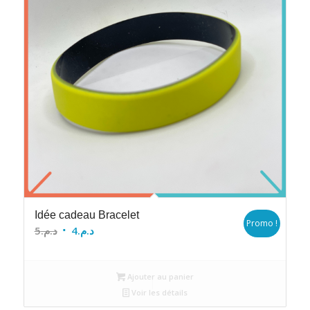
Idée cadeau Bracelet
Promo !
Le
Le
5
د.م.
4
د.م.
prix
prix
initial
actuel
Ajouter au panier
était :
est :
Voir les détails
د.م.4.
د.م.5.