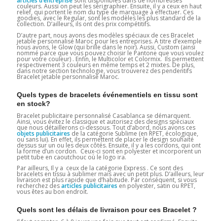
articles d’entreprise
sont disponibles dans de nombreuses
couleurs. Aussi on peut les sérigraphier. Ensuite, il y a ceux en haut
relief, qui portent le nom du type de marquage à effectuer. Ces
goodies, avec le Regular, sont les modèles les plus standard de la
collection. D’ailleurs, ils ont des prix compétitifs.
D’autre part, nous avons des modèles spéciaux de ces Bracelet
jetable personnalisé Maroc
pour les entreprises. A titre d’exemple
nous avons, le Glow (qui brille dans le noir). Aussi, Custom (ainsi
nommé parce que vous pouvez choisir le Pantone que vous voulez
pour votre couleur) . Enfin, le Multicolor et Colormix. Ils permettent
respectivement 3 couleurs en même temps et 2 mixtes. De plus,
dans notre section technologie, vous trouverez des pendentifs
Bracelet jetable personnalisé Maroc.
Quels types de bracelets événementiels en tissu sont
en stock?
Bracelet publicitaire personnalisé Casablanca se démarquent.
Ainsi, vous évitez le classique et autorisez des designs spéciaux
que nous détaillerons ci-dessous. Tout d’abord, nous avons ces
objets publicitaires
de la catégorie Sublime (en RPET, écologique,
ou sans lui). En effet, ils permettent de placer le design souhaité
dessus sur un ou les deux côtés. Ensuite, il y a les cordons, qui ont
la forme d’un cordon. Ceux-ci sont en polyester et incorporent un
petit tube en caoutchouc où le logo ira.
Par ailleurs, Il y a ceux de la catégorie Express . Ce sont des
bracelets en tissu à sublimer mais avec un petit plus. D’ailleurs, leur
livraison est plus rapide que d’habitude. Par conséquent, si vous
recherchez des
articles publicitaires
en polyester, satin ou RPET,
vous êtes au bon endroit.
Quels sont les délais de livraison pour ces Bracelet ?