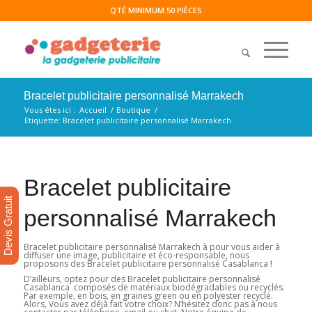
QTÉ MINIMUM 50 PIÈCES
Bracelet publicitaire personnalisé Marrakech
Vous êtes ici :
Accueil
/
Boutique
/
Etiquette: Bracelet publicitaire personnalisé Marrakech
Bracelet publicitaire
Devis Gratuit
personnalisé Marrakech
Bracelet publicitaire personnalisé Marrakech à pour vous aider à
diffuser une image, publicitaire et éco-responsable, nous
proposons des Bracelet publicitaire personnalisé Casablanca
!
D’ailleurs, optez pour des Bracelet publicitaire personnalisé
Casablanca composés de matériaux biodégradables ou recyclés.
Par exemple, en bois, en graines green ou en polyester recyclé.
Alors, Vous avez déjà fait votre choix? N’hésitez donc pas à nous