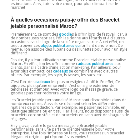
estimations. Ainsi, faire votre choix, pour plus d’impact sur le
marché!
À quelles occasions puis-je offrir des Bracelet
jetable personnalisé Maroc?
Premièrement, ce sont des
goodie
s à offrir lors de festival! car, à
de nombreuses reprises, l’on les donne aux fêtards et à d’autres
occasions avec le logo de la société organisatrice A cet effet, on
peut trouver ces
objets publicitaires qui
brillent dans le noir. De
même, l’on associe des rubans ou des lunettes pour avoir un style
différent!
Ensuite, il y a leur utilisation comme Bracelet jetable personnalisé
Maroc
.
En effet, l’on les offre comme c
adeaux publicitaires
aux
clients, dans la cadre d’une action marketing. Par ailleurs, pour
avoir plus d’impact, ces
cadeaux
s
e combinent avec d’autres
objets. Par exemple, les stylo, ls tasses, les sacs, etc.
C’est l’un des
cadeaux
les plus prestigieux à offrir. En effet, Ce
bijou est plus qu’une empreinte! c’est un signe extérieur de
tendresse et d’amour. Avec votre logo ou message gravé, ce
goodies pas cher redorera votre image.
les Bracelet jetable personnalisé Maroc sont disponibles dans de
nombreux coloris. Aussi ils se déclinent selon les différentes
matières de production. Par exemple, en papier indéchirable, en
plastique silicone ou en tissu. Par ailleurs, nous disposons aussi de
bracelets cordon stèle et de bracelets en satin avec des bagues de
réglages.
En y gravant votre logo ou message, le Bracelet jetable
personnalisé sera une parfaite identité visuelle pour votre
entreprise. Une fois l’impression faite, vous recevrez un bracelet
élégant et original qui répond à vos envies !