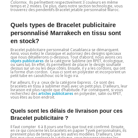
Colormix. Ils permettent respectivement 3 couleurs en même
temps et 2 mixtes. De plus, dans notre section technologie, vous
trouverez des pendentifs Bracelet jetable personnalisé Maroc.
Quels types de Bracelet publicitaire
personnalisé Marrakech en tissu sont
en stock?
Bracelet publicitaire personnalisé Casablanca se démarquent.
Ainsi, vous évitez le classique et autorisez des designs spéciaux
que nous détaillerons ci-dessous. Tout d’abord, nous avons ces
objets publicitaires
de la catégorie Sublime (en RPET, écologique,
ou sans lui). En effet, ils permettent de placer le design souhaité
dessus sur un ou les deux côtés. Ensuite, il y a les cordons, qui ont
la forme d’un cordon. Ceux-ci sont en polyester et incorporent un
petit tube en caoutchouc où le logo ira.
Par ailleurs, Il y a ceux de la catégorie Express . Ce sont des
bracelets en tissu à sublimer mais avec un petit plus. D’ailleurs, leur
livraison est plus rapide que d’habitude. Par conséquent, si vous
recherchez des
articles publicitaires
en polyester, satin ou RPET,
vous êtes au bon endroit.
Quels sont les délais de livraison pour ces
Bracelet publicitaire ?
Il faut compter 6 à 8 jours une fois que tout est confirmé. Ensuite,
en ce qui concerne les bracelets en papier Tyvek personnalisés, ils
prennent plus de temps que les autres modèles. D’ailleurs, Une
fois que vous explorez le catalogue, vous trouverez toutes les