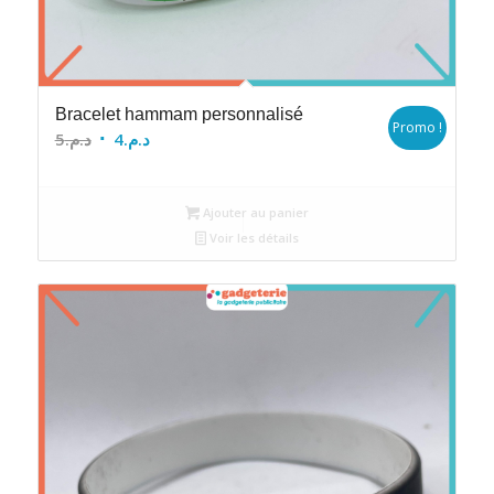
Bracelet hammam personnalisé
Promo !
Le
Le
5
د.م.
4
د.م.
prix
prix
initial
actuel
Ajouter au panier
était :
est :
Voir les détails
د.م.4.
د.م.5.