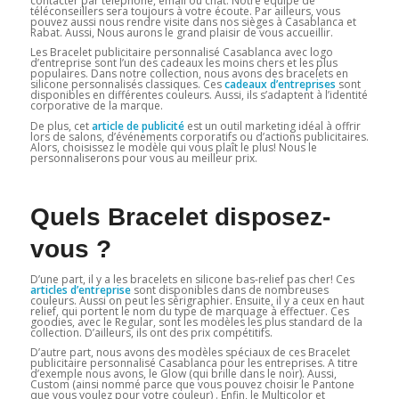
contacter par téléphone, email ou chat. Notre équipe de
téléconseillers sera toujours à votre écoute. Par ailleurs, vous
pouvez aussi nous rendre visite dans nos sièges à Casablanca et
Rabat. Aussi, Nous aurons le grand plaisir de vous accueillir.
Les Bracelet publicitaire personnalisé Casablanca avec logo
d’entreprise sont l’un des cadeaux les moins chers et les plus
populaires. Dans notre collection, nous avons des bracelets en
silicone personnalisés classiques. Ces
cadeaux d’entreprises
sont
disponibles en différentes couleurs. Aussi, ils s’adaptent à l’identité
corporative de la marque.
De plus, cet
article de publicité
est un outil marketing idéal à offrir
lors de salons, d’événements corporatifs ou d’actions publicitaires.
Alors, choisissez le modèle qui vous plaît le plus! Nous le
personnaliserons pour vous au meilleur prix.
Quels Bracelet disposez-
vous ?
D’une part, il y a les bracelets en silicone bas-relief pas cher! Ces
articles d’entreprise
sont disponibles dans de nombreuses
couleurs. Aussi on peut les sérigraphier. Ensuite, il y a ceux en haut
relief, qui portent le nom du type de marquage à effectuer. Ces
goodies, avec le Regular, sont les modèles les plus standard de la
collection. D’ailleurs, ils ont des prix compétitifs.
D’autre part, nous avons des modèles spéciaux de ces Bracelet
publicitaire personnalisé Casablanca pour les entreprises. A titre
d’exemple nous avons, le Glow (qui brille dans le noir). Aussi,
Custom (ainsi nommé parce que vous pouvez choisir le Pantone
que vous voulez pour votre couleur) . Enfin, le Multicolor et