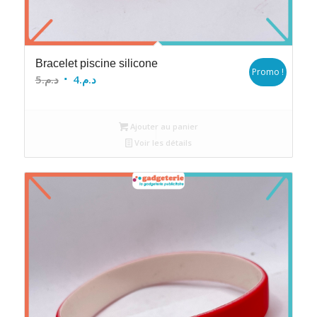
Bracelet piscine silicone
Promo !
Le
Le
5
د.م.
4
د.م.
prix
prix
initial
actuel
Ajouter au panier
était :
est :
Voir les détails
د.م.4.
د.م.5.