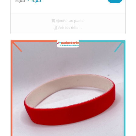
5
د.م.
4
د.م.
prix
prix
initial
actuel
Ajouter au panier
était :
est :
Voir les détails
د.م.4.
د.م.5.