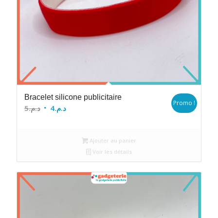
Bracelet silicone publicitaire
Promo !
Le
Le
5
د.م.
4
د.م.
prix
prix
initial
actuel
Ajouter au panier
était :
est :
Voir les détails
د.م.4.
د.م.5.