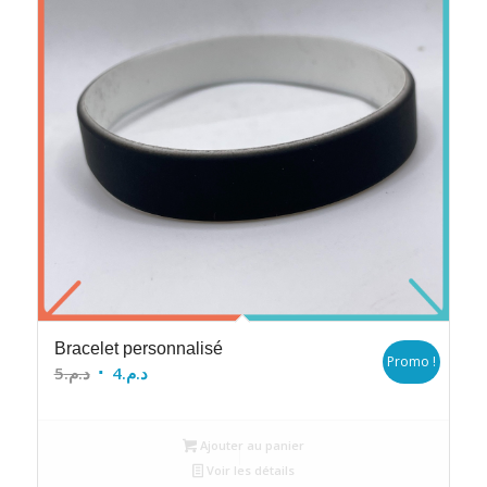
Bracelet personnalisé
Promo !
Le
Le
5
د.م.
4
د.م.
prix
prix
initial
actuel
Ajouter au panier
était :
est :
Voir les détails
د.م.4.
د.م.5.