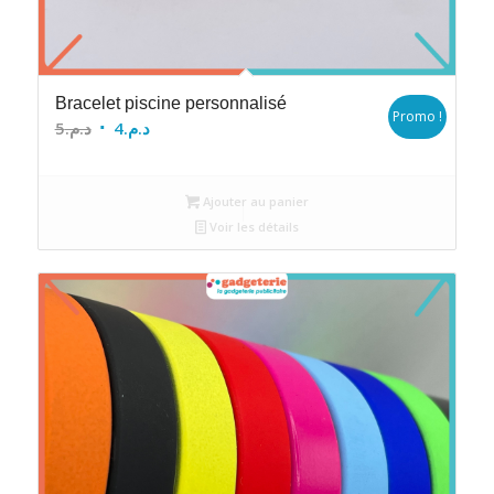
Bracelet piscine personnalisé
Promo !
Le
Le
5
د.م.
4
د.م.
prix
prix
initial
actuel
Ajouter au panier
était :
est :
Voir les détails
د.م.4.
د.م.5.