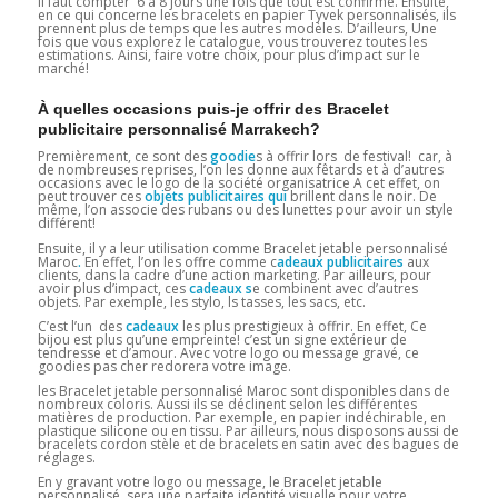
Il faut compter 6 à 8 jours une fois que tout est confirmé. Ensuite,
en ce qui concerne les bracelets en papier Tyvek personnalisés, ils
prennent plus de temps que les autres modèles. D’ailleurs, Une
fois que vous explorez le catalogue, vous trouverez toutes les
estimations. Ainsi, faire votre choix, pour plus d’impact sur le
marché!
À quelles occasions puis-je offrir des Bracelet
publicitaire personnalisé Marrakech?
Premièrement, ce sont des
goodie
s à offrir lors de festival! car, à
de nombreuses reprises, l’on les donne aux fêtards et à d’autres
occasions avec le logo de la société organisatrice A cet effet, on
peut trouver ces
objets publicitaires qui
brillent dans le noir. De
même, l’on associe des rubans ou des lunettes pour avoir un style
différent!
Ensuite, il y a leur utilisation comme Bracelet jetable personnalisé
Maroc
.
En effet, l’on les offre comme c
adeaux publicitaires
aux
clients, dans la cadre d’une action marketing. Par ailleurs, pour
avoir plus d’impact, ces
cadeaux
s
e combinent avec d’autres
objets. Par exemple, les stylo, ls tasses, les sacs, etc.
C’est l’un des
cadeaux
les plus prestigieux à offrir. En effet, Ce
bijou est plus qu’une empreinte! c’est un signe extérieur de
tendresse et d’amour. Avec votre logo ou message gravé, ce
goodies pas cher redorera votre image.
les Bracelet jetable personnalisé Maroc sont disponibles dans de
nombreux coloris. Aussi ils se déclinent selon les différentes
matières de production. Par exemple, en papier indéchirable, en
plastique silicone ou en tissu. Par ailleurs, nous disposons aussi de
bracelets cordon stèle et de bracelets en satin avec des bagues de
réglages.
En y gravant votre logo ou message, le Bracelet jetable
personnalisé sera une parfaite identité visuelle pour votre