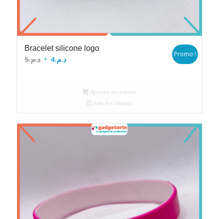
Bracelet silicone logo
Promo !
Le
Le
5
د.م.
4
د.م.
prix
prix
initial
actuel
Ajouter au panier
était :
est :
Voir les détails
د.م.4.
د.م.5.