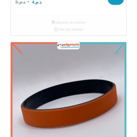
Le
Le
5
د.م.
4
د.م.
prix
prix
initial
actuel
Ajouter au panier
était :
est :
Voir les détails
د.م.4.
د.م.5.