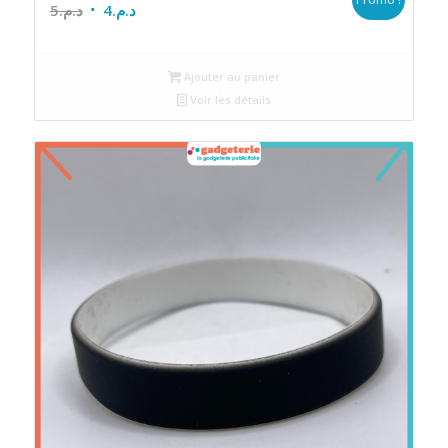
Le
Le
5
د.م.
4
د.م.
prix
prix
initial
actuel
Ajouter au panier
était :
est :
Voir les détails
د.م.4.
د.م.5.