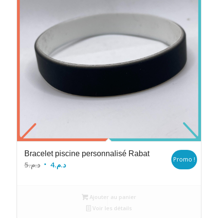
Bracelet piscine personnalisé Rabat
Promo !
Le
Le
5
د.م.
4
د.م.
prix
prix
initial
actuel
Ajouter au panier
était :
est :
Voir les détails
د.م.4.
د.م.5.