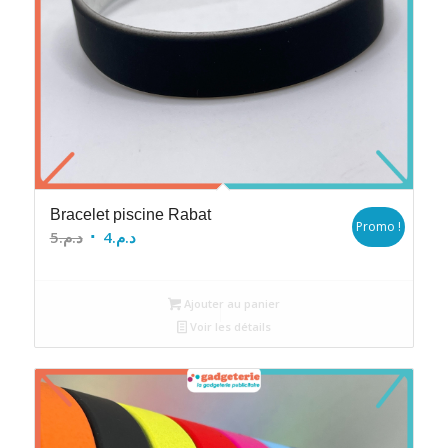
Bracelet piscine Rabat
Promo !
Le
Le
5
د.م.
4
د.م.
prix
prix
initial
actuel
Ajouter au panier
était :
est :
Voir les détails
د.م.4.
د.م.5.