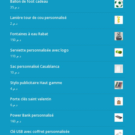
Ballon de foot cadeau
35
د.م.
Lanière tour de cou personnalisé
2
د.م.
Fontaines à eau Rabat
150
د.م.
Serviette personnalisée avec logo
110
د.م.
Sac personnalisé Casablanca
10
د.م.
Stylo publicitaire Haut gamme
4
د.م.
Porte clés saint valentin
6
د.م.
Power Bank personnalisé
160
د.م.
Clé USB avec coffret personnalisée