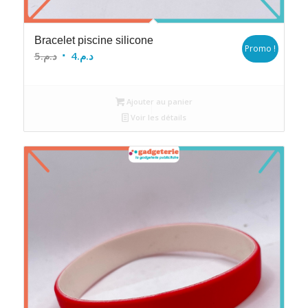
Bracelet piscine silicone
Promo !
Le
Le
5
د.م.
4
د.م.
prix
prix
initial
actuel
Ajouter au panier
était :
est :
Voir les détails
د.م.4.
د.م.5.