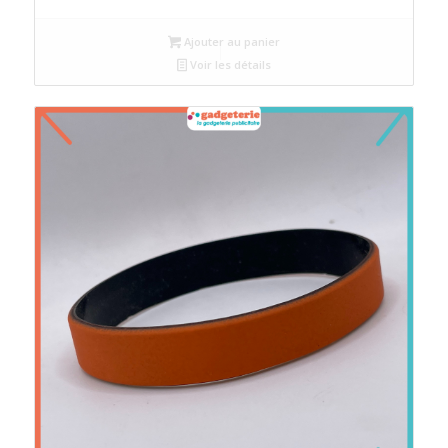
initial
actuel
Ajouter au panier
était :
est :
Voir les détails
د.م.4.
د.م.5.