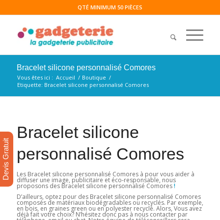
QTÉ MINIMUM 50 PIÈCES
Bracelet silicone personnalisé Comores
Vous êtes ici :
Accueil
/
Boutique
/
Etiquette: Bracelet silicone personnalisé Comores
Bracelet silicone
Devis Gratuit
personnalisé Comores
Les Bracelet silicone personnalisé Comores à pour vous aider à
diffuser une image, publicitaire et éco-responsable, nous
proposons des Bracelet silicone personnalisé Comores
!
D’ailleurs, optez pour des Bracelet silicone personnalisé Comores
composés de matériaux biodégradables ou recyclés. Par exemple,
en bois, en graines green ou en polyester recyclé. Alors, Vous avez
déjà fait votre choix? N’hésitez donc pas à nous contacter par