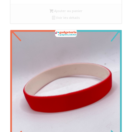
initial
actuel
Ajouter au panier
était :
est :
Voir les détails
د.م.4.
د.م.5.