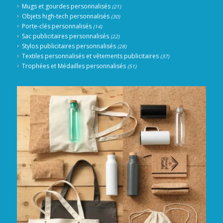
Mugs et gourdes personnalisés
(21)
Objets high-tech personnalisés
(30)
Porte-clés personnalisés
(14)
Sac publicitaires personnalisés
(22)
Stylos publicitaires personnalisés
(28)
Textiles personnalisés et vêtements publicitaires
(37)
Trophées et Médailles personnalisés
(51)