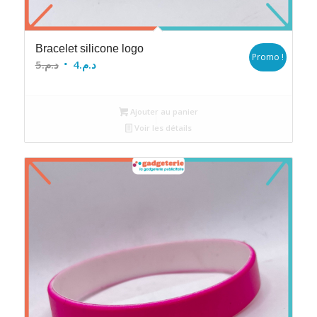
Bracelet silicone logo
Promo !
Le
Le
5
د.م.
4
د.م.
prix
prix
initial
actuel
Ajouter au panier
était :
est :
Voir les détails
د.م.4.
د.م.5.