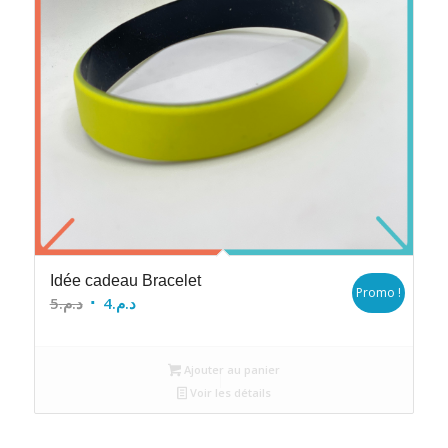
Idée cadeau Bracelet
Promo !
Le
Le
5
د.م.
4
د.م.
prix
prix
initial
actuel
Ajouter au panier
était :
est :
Voir les détails
د.م.4.
د.م.5.