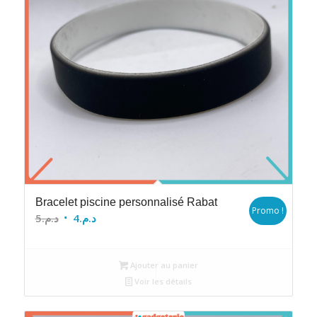
Bracelet piscine personnalisé Rabat
Promo !
Le
Le
5
د.م.
4
د.م.
prix
prix
initial
actuel
Ajouter au panier
était :
est :
Voir les détails
د.م.4.
د.م.5.