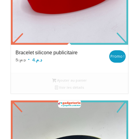
Bracelet silicone publicitaire
Promo !
Le
Le
5
د.م.
4
د.م.
prix
prix
initial
actuel
Ajouter au panier
était :
est :
Voir les détails
د.م.4.
د.م.5.