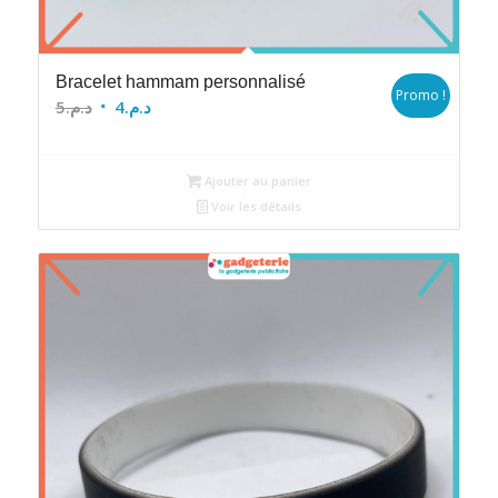
Bracelet hammam personnalisé
Promo !
Le
Le
5
د.م.
4
د.م.
prix
prix
initial
actuel
Ajouter au panier
était :
est :
Voir les détails
د.م.4.
د.م.5.