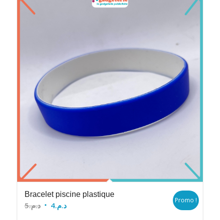
Bracelet piscine plastique
Promo !
Le
Le
5
د.م.
4
د.م.
prix
prix