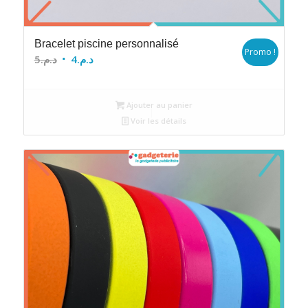
Bracelet piscine personnalisé
Promo !
Le
Le
5
د.م.
4
د.م.
prix
prix
initial
actuel
Ajouter au panier
était :
est :
Voir les détails
د.م.4.
د.م.5.