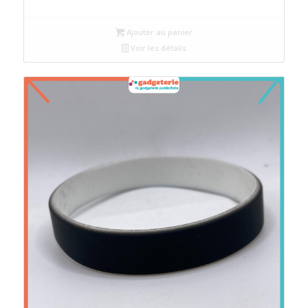
prix
prix
initial
actuel
Ajouter au panier
était :
est :
Voir les détails
د.م.4.
د.م.5.