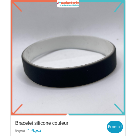
Bracelet silicone couleur
Promo !
Le
Le
5
د.م.
4
د.م.