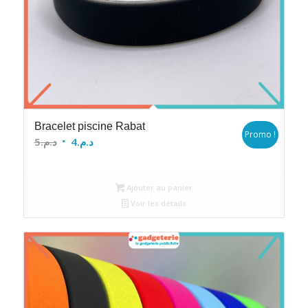
Bracelet piscine Rabat
Promo !
Le
Le
5
د.م.
4
د.م.
prix
prix
initial
actuel
Ajouter au panier
était :
est :
Voir les détails
د.م.4.
د.م.5.