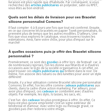
livraison est plus rapide que d’habitude. Par conséquent, si vous
recherchez des
articles publicitaires
en polyester, satin ou RPET,
vous êtes au bon endroit.
Quels sont les délais de livraison pour ces Bracelet
silicone personnalisé Comores?
Il faut compter 6 à 8 jours une fois que tout est confirmé. Ensuite,
en ce qui concerne les bracelets en papier Tyvek personnalisés, ils
prennent plus de temps que les autres modèles. D’ailleurs, Une
fois que vous explorez le catalogue, vous trouverez toutes les
estimations. Ainsi, faire votre choix, pour plus d’impact sur le
marché!
À quelles occasions puis-je offrir des Bracelet silicone
personnalisé ?
Premièrement, ce sont des
goodie
s à offrir lors de festival! car, à
de nombreuses reprises, l’on les donne aux fêtards et à d’autres
occasions avec le logo de la société organisatrice A cet effet, on
peut trouver ces
objets publicitaires qui
brillent dans le noir. De
même, l’on associe des rubans ou des lunettes pour avoir un style
différent!
Ensuite, il y a leur utilisation comme Bracelet silicone personnalisé
Comores
.
En effet, l’on les offre comme c
adeaux publicitaires
aux
clients, dans la cadre d’une action marketing. Par ailleurs, pour
avoir plus d’impact, ces
cadeaux
s
e combinent avec d’autres
objets. Par exemple, les stylo, ls tasses, les sacs, etc.
C’est l’un des
cadeaux
les plus prestigieux à offrir. En effet, Ce
bijou est plus qu’une empreinte! c’est un signe extérieur de
tendresse et d’amour. Avec votre logo ou message gravé, ce
goodies pas cher redorera votre image.