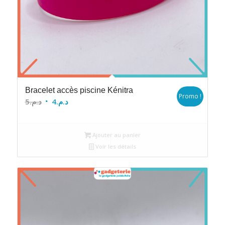
Bracelet accès piscine Kénitra
Promo !
Le
Le
5
د.م.
4
د.م.
prix
prix
initial
actuel
Ajouter au panier
était :
est :
Voir les détails
د.م.4.
د.م.5.