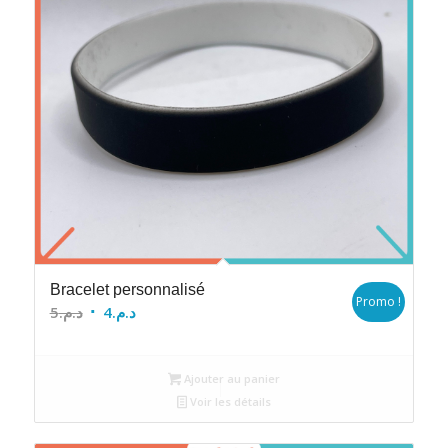
Bracelet personnalisé
Promo !
Le
Le
5
د.م.
4
د.م.
prix
prix
initial
actuel
Ajouter au panier
était :
est :
Voir les détails
د.م.4.
د.م.5.