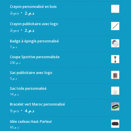
Crayon personnalisé en bois
2
د.م.
2
د.م.
Crayon publicitaire avec logo
2
د.م.
2
د.م.
Badge à épingle personnalisé
7
د.م.
Coupe Sportive personnalisée
250
د.م.
Sac publicitaire avec logo
5
د.م.
Sac toile personnalisé
14
د.م.
Bracelet vert Maroc personnalisé
5
د.م.
4
د.م.
Idée cadeau Haut-Parleur
65
د.م.