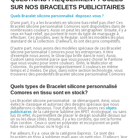
SUR NOS BRACELETS PUBLICITAIRES
Quels Bracelet silicone personnalisé disposez-vous ?
D’une part, il y a les bracelets en silicone bas-relief pas cher! Ces
Bracelet silicone personnalisé Comores sont disponibles dans de
nombreuses couleurs. Aussi on peut les sérigraphier. Ensuite, il y a
ceux en haut relief, qui portent le nom du type de marquage à
effectuer. Ces goodies, avec le Regular, sont les modèles les plus
standard de la collection. D’ailleurs, ils ont des prix compétitifs.
D’autre part, nous avons des modèles spéciaux de ces Bracelet
silicone personnalisé Comores pour les entreprises. A titre
d’exemple nous avons, le Glow (qui brille dans le noir). Aussi,
Custom (ainsi nommé parce que vous pouvez choisir le Pantone
que vous voulez pour votre couleur) . Enfin, le Multicolor et
Colormix. Ils permettent respectivement 3 couleurs en même
temps et 2 mixtes. De plus, dans notre section technologie, vous
trouverez des pendentifs Bracelet silicone personnalisé Comores
Quels types de Bracelet silicone personnalisé
Comores en tissu sont en stock?
Les Bracelet silicone personnalisé se démarquent. Ainsi, vous
évitez le classique et autorisez des designs spéciaux que nous
détaillerons ci-dessous. Tout d’abord, nous avons ces
objets
publicitaires
de la catégorie Sublime (en RPET, écologique, ou sans
lui). En effet, ils permettent de placer le design souhaité dessus sur
un ou les deux côtés. Ensuite, il y a les cordons, qui ont la forme
d’un cordon. Ceux-ci sont en polyester et incorporent un petit
tube en caoutchouc où le logo ira.
Par ailleurs, Il y a ceux de la catégorie Express . Ce sont des
bracelets en tissu à sublimer mais avec un petit plus. D’ailleurs, leur