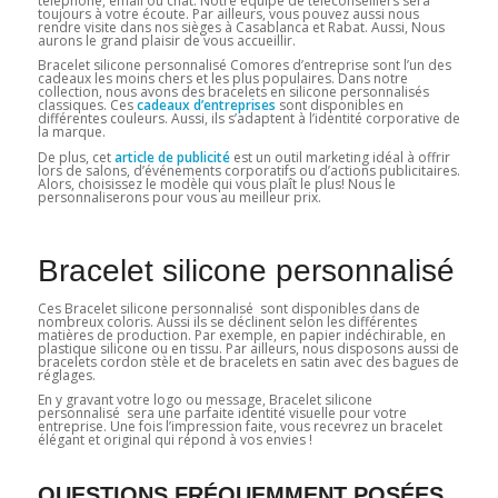
téléphone, email ou chat. Notre équipe de téléconseillers sera
toujours à votre écoute. Par ailleurs, vous pouvez aussi nous
rendre visite dans nos sièges à Casablanca et Rabat. Aussi, Nous
aurons le grand plaisir de vous accueillir.
Bracelet silicone personnalisé Comores d’entreprise sont l’un des
cadeaux les moins chers et les plus populaires. Dans notre
collection, nous avons des bracelets en silicone personnalisés
classiques. Ces
cadeaux d’entreprises
sont disponibles en
différentes couleurs. Aussi, ils s’adaptent à l’identité corporative de
la marque.
De plus, cet
article de publicité
est un outil marketing idéal à offrir
lors de salons, d’événements corporatifs ou d’actions publicitaires.
Alors, choisissez le modèle qui vous plaît le plus! Nous le
personnaliserons pour vous au meilleur prix.
Bracelet silicone personnalisé
Ces Bracelet silicone personnalisé sont disponibles dans de
nombreux coloris. Aussi ils se déclinent selon les différentes
matières de production. Par exemple, en papier indéchirable, en
plastique silicone ou en tissu. Par ailleurs, nous disposons aussi de
bracelets cordon stèle et de bracelets en satin avec des bagues de
réglages.
En y gravant votre logo ou message, Bracelet silicone
personnalisé sera une parfaite identité visuelle pour votre
entreprise. Une fois l’impression faite, vous recevrez un bracelet
élégant et original qui répond à vos envies !
QUESTIONS FRÉQUEMMENT POSÉES