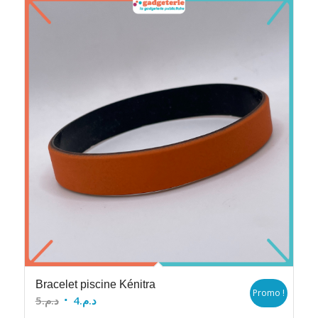
Bracelet piscine Kénitra
Promo !
Le
Le
5
د.م.
4
د.م.
prix
prix