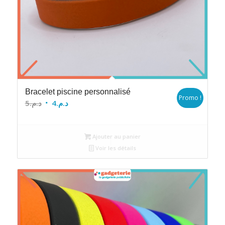
Bracelet piscine personnalisé
Promo !
Le
Le
5
د.م.
4
د.م.
prix
prix
initial
actuel
Ajouter au panier
était :
est :
Voir les détails
د.م.4.
د.م.5.