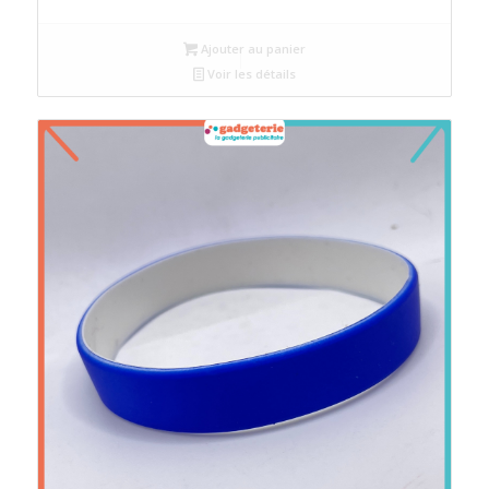
prix
prix
initial
actuel
Ajouter au panier
était :
est :
Voir les détails
د.م.4.
د.م.5.