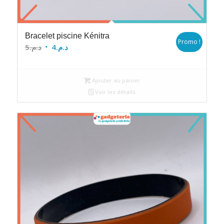
Bracelet piscine Kénitra
Promo !
Le
Le
5
د.م.
4
د.م.
prix
prix
initial
actuel
Ajouter au panier
était :
est :
Voir les détails
د.م.4.
د.م.5.