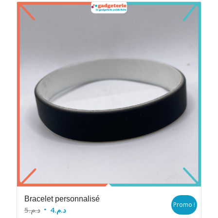
Bracelet personnalisé
Promo !
Le
Le
5
د.م.
4
د.م.