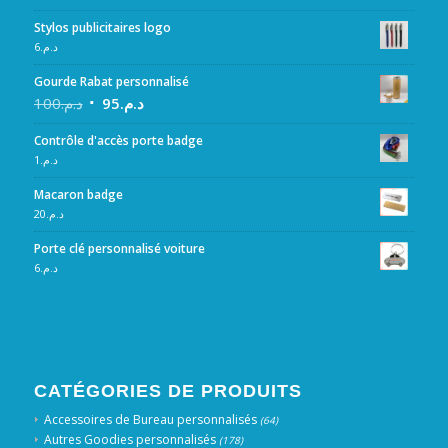
Stylos publicitaires logo
6
د.م.
Gourde Rabat personnalisé
100
د.م.
95
د.م.
Contrôle d'accès porte badge
1
د.م.
Macaron badge
20
د.م.
Porte clé personnalisé voiture
6
د.م.
CATÉGORIES DE PRODUITS
Accessoires de Bureau personnalisés
(64)
Autres Goodies personnalisés
(178)