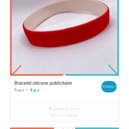
Bracelet silicone publicitaire
Promo !
Le
Le
5
د.م.
4
د.م.
prix
prix
initial
actuel
Ajouter au panier
était :
est :
Voir les détails
د.م.4.
د.م.5.