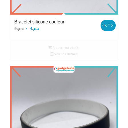
Bracelet silicone couleur
Promo !
Le
Le
5
د.م.
4
د.م.
prix
prix
initial
actuel
Ajouter au panier
était :
est :
Voir les détails
د.م.4.
د.م.5.