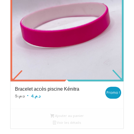
Bracelet accès piscine Kénitra
Promo !
Le
Le
5
د.م.
4
د.م.
prix
prix
initial
actuel
Ajouter au panier
était :
est :
Voir les détails
د.م.4.
د.م.5.