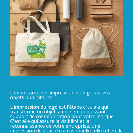
L'importance de l'impression du logo sur vos
objets publicitaires
L'
impression du logo
est l'étape cruciale qui
transforme un objet simple en un puissant
support de communication pour votre marque.
C'est elle qui assure la visibilité et la
reconnaissance de votre entreprise. Une
impression de qualité est essentielle : elle reflète le