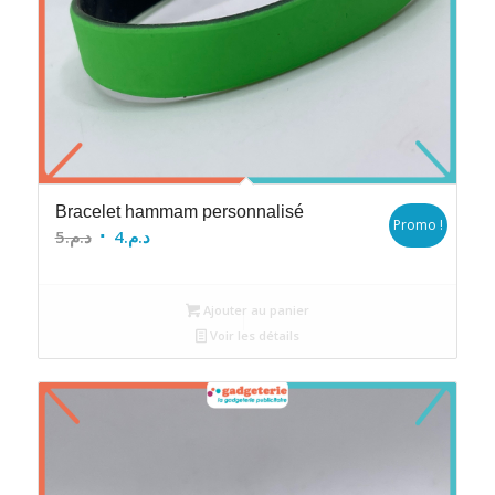
Bracelet hammam personnalisé
Promo !
Le
Le
5
د.م.
4
د.م.
prix
prix
initial
actuel
Ajouter au panier
était :
est :
Voir les détails
د.م.4.
د.م.5.