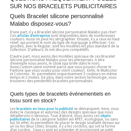
SUR NOS BRACELETS PUBLICITAIRES
Quels Bracelet silicone personnalisé
Malabo disposez-vous?
D’une part, il y a Bracelet silicone personnalisé Malabo pas cher!
Ces
articles d’entreprise
sont disponibles dans de nombreuses
couleurs. Aussi on peut les sérigraphier. Ensuite, il y a ceux en haut
relief, qui portent le nom du type de marquage à effectuer. Ces
goodies, avec le Regular, sont les modèles les plus standard de la
collection. D’ailleurs, ils ont des prix compétitifs.
D’autre part, nous avons des modèles spéciaux de ces Bracelet
silicone personnalisé Malabo
pour les entreprises. A titre
d’exemple nous avons, le Glow (qui brille dans le noir).
Aussi,Custom (ainsi nommé parce que vous pouvez choisir le
Pantone que vous voulez pour votre couleur) . Enfin, le Multicolor
et Colormix. Ils permettent respectivement 3 couleurs en même
temps et 2 mixtes. De plus, dans notre section technologie, vous
trouverez des pendentifs bracelets personnalisés.
Quels types de bracelets événementiels en
tissu sont en stock?
Les
bracelets en tissu pour la publicité
se démarquent. Ainsi, vous
évitez le classique et autorisez des designs spéciaux que nous
détaillerons ci-dessous. Tout d’abord, nous avons ces
objets
publicitaires
de la catégorie Sublim (en RPET, écologique, ou sans
lui). En effet, ils permettent de placer le design souhaité dessus sur
un ou les deux côtés. Ensuite, il y a les cordons, qui ont la forme
d’un cordon. Ceux-ci sont en polyester et incorporent un petit