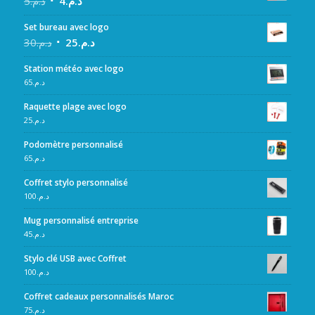
5
د.م.
4
د.م.
Set bureau avec logo
30
د.م.
25
د.م.
Station météo avec logo
65
د.م.
Raquette plage avec logo
25
د.م.
Podomètre personnalisé
65
د.م.
Coffret stylo personnalisé
100
د.م.
Mug personnalisé entreprise
45
د.م.
Stylo clé USB avec Coffret
100
د.م.
Coffret cadeaux personnalisés Maroc
75
د.م.