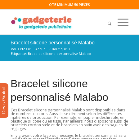
QTÉ MINIMUM 50 PIÈCES
Bracelet silicone personnalisé Malabo
Vous êtes ici :
Accueil
/
Boutique
/
Etiquette: Bracelet silicone personnalisé Malabo
Bracelet silicone
Devis Gratuit
personnalisé Malabo
Ces Bracelet silicone personnalisé Malabo sont disponibles dans
de nombreux coloris. Aussi ils se déclinent selon les différentes
matières de production. Par exemple, en papier indéchirable, en
plastique silicone ou en tissu. Par ailleurs, nous disposons aussi de
bracelets cordon stèle et de bracelets en satin avec des bagues de
réglages.
En y gravant votre logo ou message, le bracelet personnalisé sera