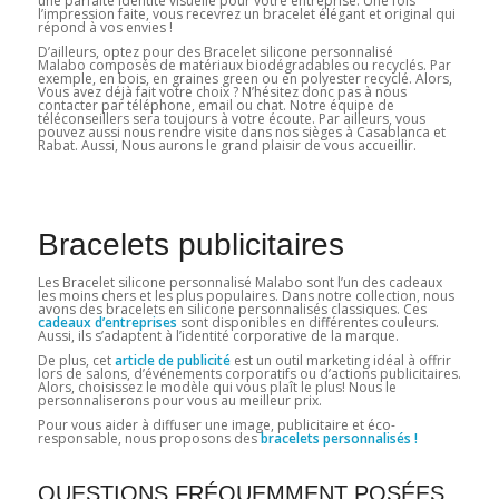
une parfaite identité visuelle pour votre entreprise. Une fois
l’impression faite, vous recevrez un bracelet élégant et original qui
répond à vos envies !
D’ailleurs, optez pour des Bracelet silicone personnalisé
Malabo composés de matériaux biodégradables ou recyclés. Par
exemple, en bois, en graines green ou en polyester recyclé. Alors,
Vous avez déjà fait votre choix ? N’hésitez donc pas à nous
contacter par téléphone, email ou chat. Notre équipe de
téléconseillers sera toujours à votre écoute. Par ailleurs, vous
pouvez aussi nous rendre visite dans nos sièges à Casablanca et
Rabat. Aussi, Nous aurons le grand plaisir de vous accueillir.
Bracelets publicitaires
Les Bracelet silicone personnalisé Malabo sont l’un des cadeaux
les moins chers et les plus populaires. Dans notre collection, nous
avons des bracelets en silicone personnalisés classiques. Ces
cadeaux d’entreprises
sont disponibles en différentes couleurs.
Aussi, ils s’adaptent à l’identité corporative de la marque.
De plus, cet
article de publicité
est un outil marketing idéal à offrir
lors de salons, d’événements corporatifs ou d’actions publicitaires.
Alors, choisissez le modèle qui vous plaît le plus! Nous le
personnaliserons pour vous au meilleur prix.
Pour vous aider à diffuser une image, publicitaire et éco-
responsable, nous proposons des
bracelets personnalisés !
QUESTIONS FRÉQUEMMENT POSÉES