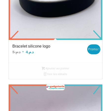
Bracelet silicone logo
Promo !
Le
Le
5
د.م.
4
د.م.
prix
prix
initial
actuel
Ajouter au panier
était :
est :
Voir les détails
د.م.4.
د.م.5.