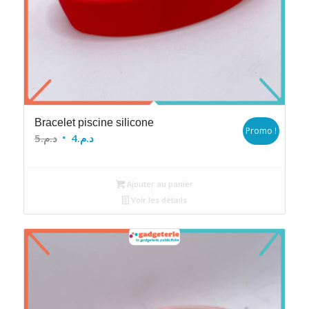
Bracelet piscine silicone
Promo !
Le
Le
5
د.م.
4
د.م.
prix
prix
initial
actuel
Ajouter au panier
était :
est :
Voir les détails
د.م.4.
د.م.5.