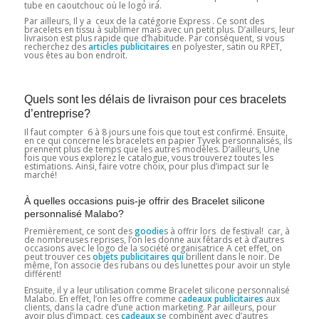
tube en caoutchouc où le logo ira.
Par ailleurs, Il y a ceux de la catégorie Express . Ce sont des
bracelets en tissu à sublimer mais avec un petit plus. D’ailleurs, leur
livraison est plus rapide que d’habitude. Par conséquent, si vous
recherchez des
articles publicitaires
en polyester, satin ou RPET,
vous êtes au bon endroit.
Quels sont les délais de livraison pour ces bracelets
d’entreprise?
Il faut compter 6 à 8 jours une fois que tout est confirmé. Ensuite,
en ce qui concerne les bracelets en papier Tyvek personnalisés, ils
prennent plus de temps que les autres modèles. D’ailleurs, Une
fois que vous explorez le catalogue, vous trouverez toutes les
estimations. Ainsi, faire votre choix, pour plus d’impact sur le
marché!
À quelles occasions puis-je offrir des Bracelet silicone
personnalisé Malabo?
Premièrement, ce sont des
goodie
s à offrir lors de festival! car, à
de nombreuses reprises, l’on les donne aux fêtards et à d’autres
occasions avec le logo de la société organisatrice A cet effet, on
peut trouver ces
objets publicitaires qui
brillent dans le noir. De
même, l’on associe des rubans ou des lunettes pour avoir un style
différent!
Ensuite, il y a leur utilisation comme Bracelet silicone personnalisé
Malabo
.
En effet, l’on les offre comme c
adeaux publicitaires
aux
clients, dans la cadre d’une action marketing. Par ailleurs, pour
avoir plus d’impact, ces
cadeaux
s
e combinent avec d’autres