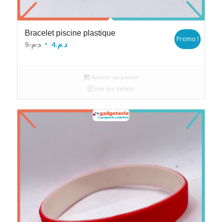
Bracelet piscine plastique
Promo !
Le
Le
5
د.م.
4
د.م.
prix
prix
initial
actuel
Ajouter au panier
était :
est :
Voir les détails
د.م.4.
د.م.5.