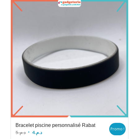
Bracelet piscine personnalisé Rabat
Promo !
Le
Le
5
د.م.
4
د.م.