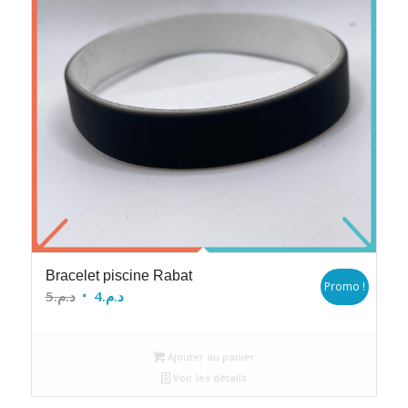
Bracelet piscine Rabat
Promo !
Le
Le
5
د.م.
4
د.م.
prix
prix
initial
actuel
Ajouter au panier
était :
est :
Voir les détails
د.م.4.
د.م.5.