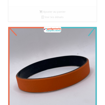
prix
prix
initial
actuel
Ajouter au panier
était :
est :
Voir les détails
د.م.4.
د.م.5.