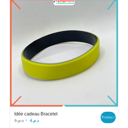
Idée cadeau Bracelet
Promo !
Le
Le
5
د.م.
4
د.م.
prix
prix