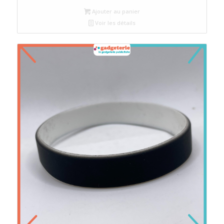
initial
actuel
Ajouter au panier
était :
est :
Voir les détails
د.م.4.
د.م.5.