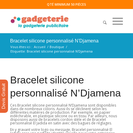
QTÉ MINIMUM 50 PIÈCES
Bracelet silicone personnalisé N'Djamena
Vous êtes ici :
Accueil
/
Boutique
/
Etiquette: Bracelet silicone personnalisé N'Djamena
Bracelet silicone
Devis Gratuit
personnalisé N’Djamena
Ces Bracelet silicone personnalisé N’Djamena sont disponibles
dans de nombreux coloris. Aussi ils se déclinent selon les
différentes matières de production. Par exemple, en papier
indéchirable, en plastique silicone ou en tissu. Par ailleurs, nous
disposons aussi de bracelets cordon stèle et de Bracelet
personnalisé El Jadida en satin avec des bagues de réglages.
En y gravant votre logo ou message, Bracelet personnalisé El