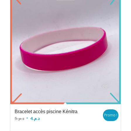
Bracelet accès piscine Kénitra
Promo !
Le
Le
5
د.م.
4
د.م.
prix
prix