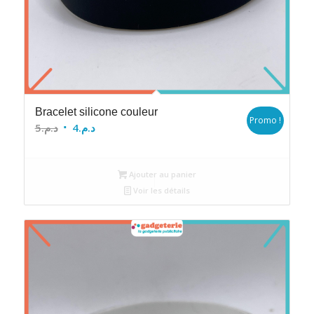
Bracelet silicone couleur
Promo !
Le
Le
5
د.م.
4
د.م.
prix
prix
initial
actuel
Ajouter au panier
était :
est :
Voir les détails
د.م.4.
د.م.5.