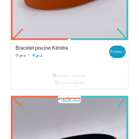
Bracelet piscine Kénitra
Promo !
Le
Le
5
د.م.
4
د.م.
prix
prix
initial
actuel
Ajouter au panier
était :
est :
Voir les détails
د.م.4.
د.م.5.