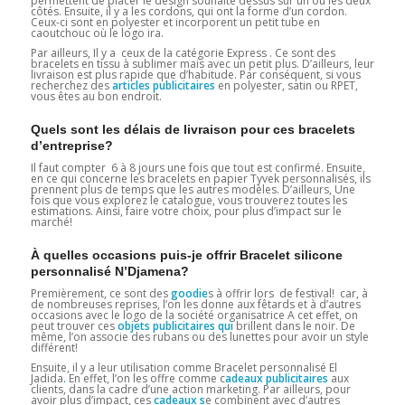
permettent de placer le design souhaité dessus sur un ou les deux
côtés. Ensuite, il y a les cordons, qui ont la forme d’un cordon.
Ceux-ci sont en polyester et incorporent un petit tube en
caoutchouc où le logo ira.
Par ailleurs, Il y a ceux de la catégorie Express . Ce sont des
bracelets en tissu à sublimer mais avec un petit plus. D’ailleurs, leur
livraison est plus rapide que d’habitude. Par conséquent, si vous
recherchez des
articles publicitaires
en polyester, satin ou RPET,
vous êtes au bon endroit.
Quels sont les délais de livraison pour ces bracelets
d’entreprise?
Il faut compter 6 à 8 jours une fois que tout est confirmé. Ensuite,
en ce qui concerne les bracelets en papier Tyvek personnalisés, ils
prennent plus de temps que les autres modèles. D’ailleurs, Une
fois que vous explorez le catalogue, vous trouverez toutes les
estimations. Ainsi, faire votre choix, pour plus d’impact sur le
marché!
À quelles occasions puis-je offrir Bracelet silicone
personnalisé N’Djamena?
Premièrement, ce sont des
goodie
s à offrir lors de festival! car, à
de nombreuses reprises, l’on les donne aux fêtards et à d’autres
occasions avec le logo de la société organisatrice A cet effet, on
peut trouver ces
objets publicitaires qui
brillent dans le noir. De
même, l’on associe des rubans ou des lunettes pour avoir un style
différent!
Ensuite, il y a leur utilisation comme Bracelet personnalisé El
Jadida
.
En effet, l’on les offre comme c
adeaux publicitaires
aux
clients, dans la cadre d’une action marketing. Par ailleurs, pour
avoir plus d’impact, ces
cadeaux
s
e combinent avec d’autres