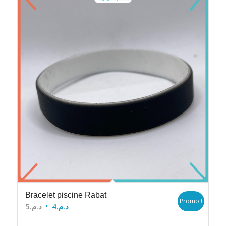
Bracelet piscine Rabat
Promo !
Le
Le
5
د.م.
4
د.م.
prix
prix