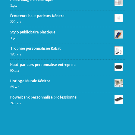
5
د.م.
Écouteurs haut parleurs Kénitra
220
د.م.
Stylo publicitaire plastique
3
د.م.
Trophée personnalisée Rabat
180
د.م.
Haut-parleurs personnalisé entreprise
90
د.م.
Horloge Murale Kénitra
65
د.م.
Powerbank personnalisé professionnel
260
د.م.