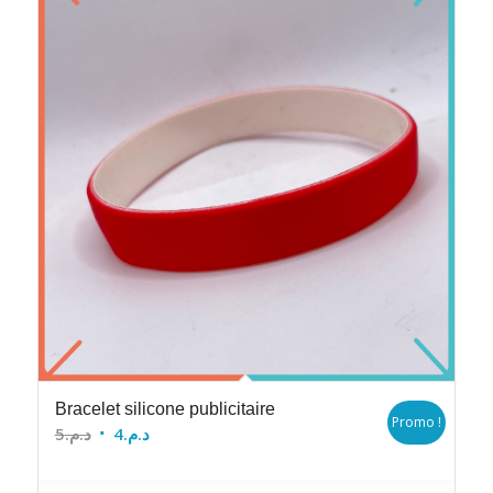
Bracelet silicone publicitaire
Promo !
Le
Le
5
د.م.
4
د.م.
prix
prix
initial
actuel