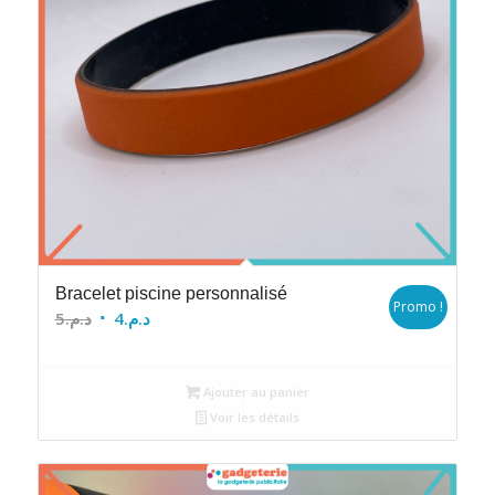
Bracelet piscine personnalisé
Promo !
Le
Le
5
د.م.
4
د.م.
prix
prix
initial
actuel
Ajouter au panier
était :
est :
Voir les détails
د.م.4.
د.م.5.