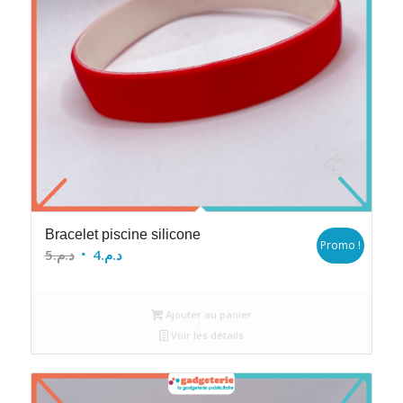
Bracelet piscine silicone
Promo !
Le
Le
5
د.م.
4
د.م.
prix
prix
initial
actuel
Ajouter au panier
était :
est :
Voir les détails
د.م.4.
د.م.5.