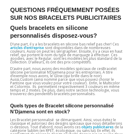
QUESTIONS FRÉQUEMMENT POSÉES
SUR NOS BRACELETS PUBLICITAIRES
Quels bracelets en silicone
personnalisés disposez-vous?
D’une part, il y a les bracelets en silicone bas relief pas cher! Ces
articles d’entreprise
sont disponibles dans de nombreuses
couleurs. Aussi on peut les sérigraphier. Ensuite, il y a ceux en haut
relief, qui portent le nom du type de marquage à effectuer. Ces
goodies, avec le Regular, sont les modèles les plus standard de la
collection. D’ailleurs, ils ont des prix compétitifs.
D’autre part, nous avons des modèles spéciaux de cesBracelet
silicone personnalisé N’Djamena pour les entreprises. A titre
d’exemple nous avons, le Glow (qui brille dans le noir).
Aussi,Custom (ainsi nommé parce que vous pouvez choisir le
Pantone que vous voulez pour votre couleur) . Enfin, le Multicolor
et Colormix. Ils permettent respectivement 3 couleurs en même
temps et 2 mixtes. De plus, dans notre section technologie, vous
trouverez des pendentifs bracelets personnalisés.
Quels types de Bracelet silicone personnalisé
N’Djamena sont en stock?
Les Bracelet personnalisé se démarquent. Ainsi, vous évitez le
classique et autorisez des designs spéciaux que nous détaillerons
ci-dessous. Tout d’abord, nous avons ces
objets publicitaires
de la
catégorie Sublim (en RPET, écologique, ou sans lui). En effet, ils