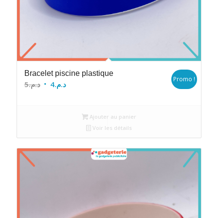
Bracelet piscine plastique
Promo !
Le
Le
5
د.م.
4
د.م.
prix
prix
initial
actuel
Ajouter au panier
était :
est :
Voir les détails
د.م.4.
د.م.5.