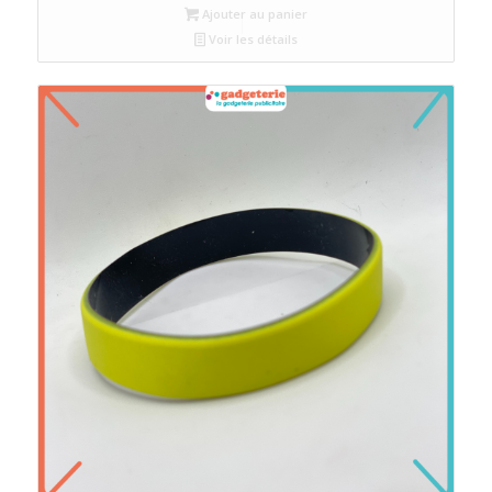
Ajouter au panier
était :
est :
Voir les détails
د.م.4.
د.م.5.