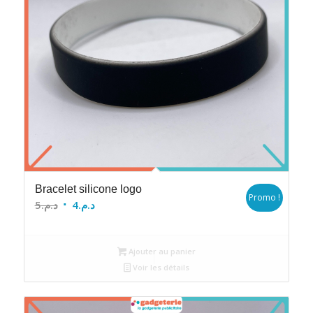
Bracelet silicone logo
Promo !
Le
Le
5
د.م.
4
د.م.
prix
prix
initial
actuel
Ajouter au panier
était :
est :
Voir les détails
د.م.4.
د.م.5.