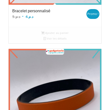
Bracelet personnalisé
Promo !
Le
Le
5
د.م.
4
د.م.
prix
prix
initial
actuel
Ajouter au panier
était :
est :
Voir les détails
د.م.4.
د.م.5.