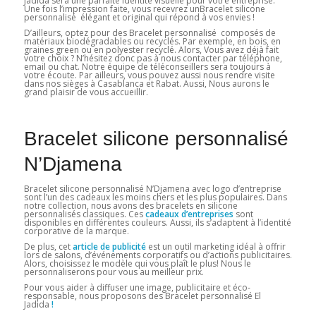
Jadida sera une parfaite identité visuelle pour votre entreprise.
Une fois l’impression faite, vous recevrez unBracelet silicone
personnalisé élégant et original qui répond à vos envies !
D’ailleurs, optez pour des Bracelet personnalisé composés de
matériaux biodégradables ou recyclés. Par exemple, en bois, en
graines green ou en polyester recyclé. Alors, Vous avez déjà fait
votre choix ? N’hésitez donc pas à nous contacter par téléphone,
email ou chat. Notre équipe de téléconseillers sera toujours à
votre écoute. Par ailleurs, vous pouvez aussi nous rendre visite
dans nos sièges à Casablanca et Rabat. Aussi, Nous aurons le
grand plaisir de vous accueillir.
Bracelet silicone personnalisé
N’Djamena
Bracelet silicone personnalisé N’Djamena avec logo d’entreprise
sont l’un des cadeaux les moins chers et les plus populaires. Dans
notre collection, nous avons des bracelets en silicone
personnalisés classiques. Ces
cadeaux d’entreprises
sont
disponibles en différentes couleurs. Aussi, ils s’adaptent à l’identité
corporative de la marque.
De plus, cet
article de publicité
est un outil marketing idéal à offrir
lors de salons, d’événements corporatifs ou d’actions publicitaires.
Alors, choisissez le modèle qui vous plaît le plus! Nous le
personnaliserons pour vous au meilleur prix.
Pour vous aider à diffuser une image, publicitaire et éco-
responsable, nous proposons des Bracelet personnalisé El
Jadida
!