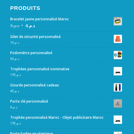
PRODUITS
Bracelet jaune personnalisé Maroc
5
د.م.
4
د.م.
Gilet de sécurité personnalisé
15
د.م.
Podomètre personnalisé
65
د.م.
Trophées personnalisé nominative
170
د.م.
Gourde personnalisé cadeau
45
د.م.
Porte clé personnalisé
6
د.م.
Trophée personnalisé Maroc - Objet publicitaire Maroc
170
د.م.
Porte badge en plastique