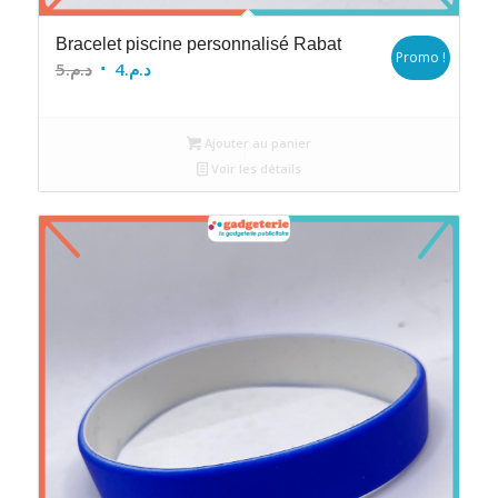
Bracelet piscine personnalisé Rabat
Promo !
Le
Le
5
د.م.
4
د.م.
prix
prix
initial
actuel
Ajouter au panier
était :
est :
Voir les détails
د.م.4.
د.م.5.