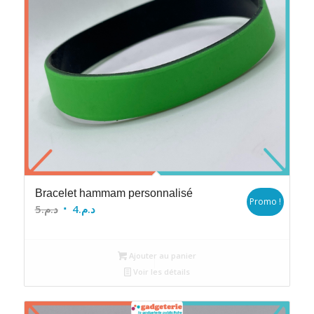
Bracelet hammam personnalisé
Promo !
Le
Le
5
د.م.
4
د.م.
prix
prix
initial
actuel
Ajouter au panier
était :
est :
Voir les détails
د.م.4.
د.م.5.