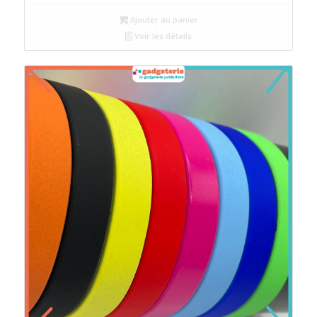
initial
actuel
Ajouter au panier
était :
est :
Voir les détails
د.م.4.
د.م.5.