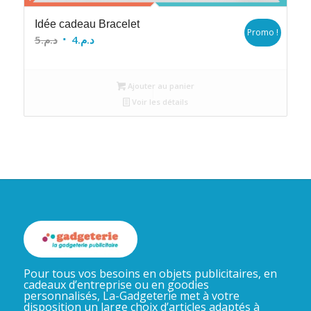
Idée cadeau Bracelet
Promo !
Le
Le
5
د.م.
4
د.م.
prix
prix
initial
actuel
Ajouter au panier
était :
est :
Voir les détails
د.م.4.
د.م.5.
Pour tous vos besoins en objets publicitaires, en
cadeaux d’entreprise ou en goodies
personnalisés, La-Gadgeterie met à votre
disposition un large choix d’articles adaptés à