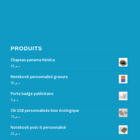
PRODUITS
Chapeau panama Kénitra
35
د.م.
Notebook personnalisé gravure
30
د.م.
Porte badge publicitaire
5
د.م.
Clé USB personnalisée bois écologique
75
د.م.
Notebook post-it personnalisé
22
د.م.