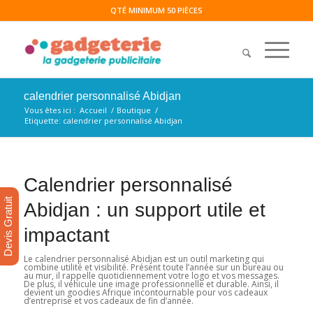
QTÉ MINIMUM 50 PIÈCES
calendrier personnalisé Abidjan
Vous êtes ici :
Accueil
/
Boutique
/
Etiquette: calendrier personnalisé Abidjan
Calendrier personnalisé
Devis Gratuit
Abidjan : un support utile et
impactant
Le calendrier personnalisé Abidjan est un outil marketing qui
combine utilité et visibilité. Présent toute l’année sur un bureau ou
au mur, il rappelle quotidiennement votre logo et vos messages.
De plus, il véhicule une image professionnelle et durable. Ainsi, il
devient un goodies Afrique incontournable pour vos cadeaux
d’entreprise et vos cadeaux de fin d’année.