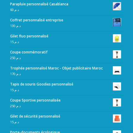
Parapluie personnalisé Casablanca
60
د.م.
Coffret personnalisé entreprise
130
د.م.
Gilet fluo personnalisé
15
د.م.
Coupe commémoratif
250
د.م.
Trophée personnalisé Maroc - Objet publicitaire Maroc
170
د.م.
Tapis de souris Goodies personnalisé
15
د.م.
Coupe Sportive personnalisée
250
د.م.
Gilet de sécurité personnalisé
15
د.م.
Porte-documents écologique