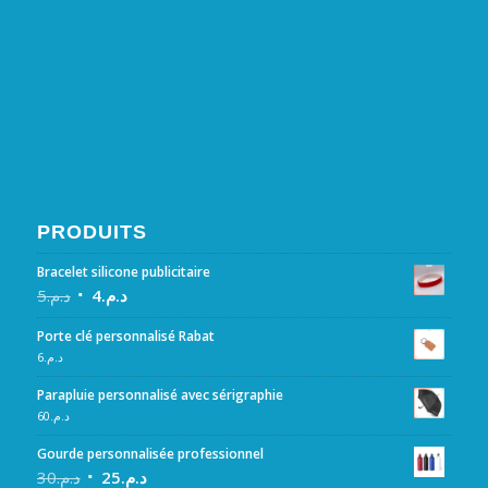
PRODUITS
Bracelet silicone publicitaire
5
د.م.
4
د.م.
Porte clé personnalisé Rabat
6
د.م.
Parapluie personnalisé avec sérigraphie
60
د.م.
Gourde personnalisée professionnel
30
د.م.
25
د.م.