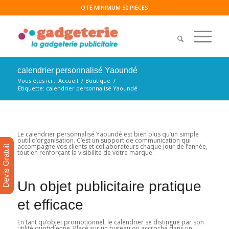
QTÉ MINIMUM 50 PIÈCES
calendrier personnalisé Yaoundé
Vous êtes ici :
Accueil
/
Boutique
/
Etiquette: calendrier personnalisé Yaoundé
Le calendrier personnalisé Yaoundé est bien plus qu’un simple
outil d’organisation. C’est un support de communication qui
accompagne vos clients et collaborateurs chaque jour de l’année,
Devis Gratuit
tout en renforçant la visibilité de votre marque.
Un objet publicitaire pratique
et efficace
En tant qu’objet promotionnel, le calendrier se distingue par son
utilité quotidienne. Placé sur un bureau ou accroché dans un