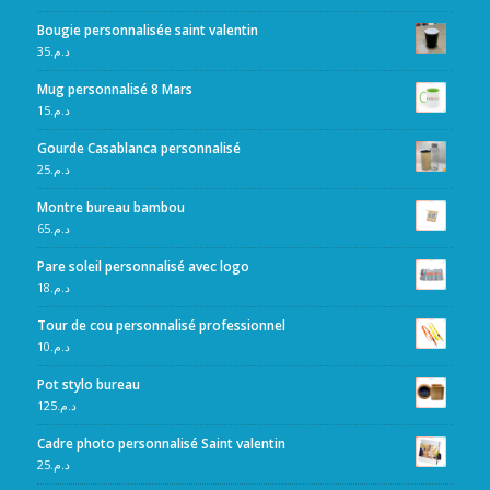
Bougie personnalisée saint valentin
35
د.م.
Mug personnalisé 8 Mars
15
د.م.
Gourde Casablanca personnalisé
25
د.م.
Montre bureau bambou
65
د.م.
Pare soleil personnalisé avec logo
18
د.م.
Tour de cou personnalisé professionnel
10
د.م.
Pot stylo bureau
125
د.م.
Cadre photo personnalisé Saint valentin
25
د.م.