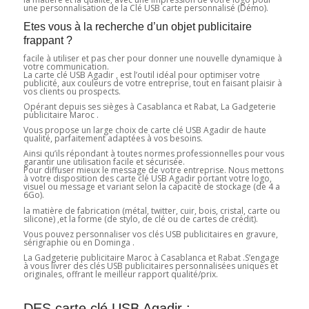
une personnalisation de la Clé USB carte personnalisé (Démo).
Etes vous à la recherche d’un objet publicitaire
frappant ?
facile à utiliser et pas cher pour donner une nouvelle dynamique à
votre communication.
La carte clé USB Agadir , est l’outil idéal pour optimiser votre
publicité, aux couleurs de votre entreprise, tout en faisant plaisir à
vos clients ou prospects.
Opérant depuis ses sièges à Casablanca et Rabat, La Gadgeterie
publicitaire Maroc .
Vous propose un large choix de carte clé USB Agadir de haute
qualité, parfaitement adaptées à vos besoins.
Ainsi qu’ils répondant à toutes normes professionnelles pour vous
garantir une utilisation facile et sécurisée.
Pour diffuser mieux le message de votre entreprise. Nous mettons
à votre disposition des carte clé USB Agadir portant votre logo,
visuel ou message et variant selon la capacité de stockage (de 4 a
6Go).
la matière de fabrication (métal, twitter, cuir, bois, cristal, carte ou
silicone) ,et la forme (de stylo, de clé ou de cartes de crédit).
Vous pouvez personnaliser vos clés USB publicitaires en gravure,
sérigraphie ou en Dominga .
La Gadgeterie publicitaire Maroc à Casablanca et Rabat .S’engage
à vous livrer des clés USB publicitaires personnalisées uniques et
originales, offrant le meilleur rapport qualité/prix.
DES carte clé USB Agadir :