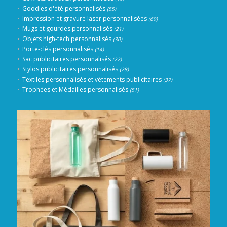
Goodies d'été personnalisés
(55)
Impression et gravure laser personnalisées
(69)
Mugs et gourdes personnalisés
(21)
Objets high-tech personnalisés
(30)
Porte-clés personnalisés
(14)
Sac publicitaires personnalisés
(22)
Stylos publicitaires personnalisés
(28)
Textiles personnalisés et vêtements publicitaires
(37)
Trophées et Médailles personnalisés
(51)