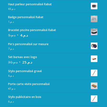
Haut parleur personnalisé Rabat
65
د.م.
Badge personnalisé Rabat
1
د.م.
Bracelet piscine personnalisé Rabat
5
د.م.
4
د.م.
Pin's personnalisé sur mesure
7
د.م.
Set bureau avec logo
30
د.م.
25
د.م.
Stylo personnalisé gravé
6
د.م.
Porte carte visite personnalisé
47
د.م.
Stylo publicitaire en bois
6
د.م.