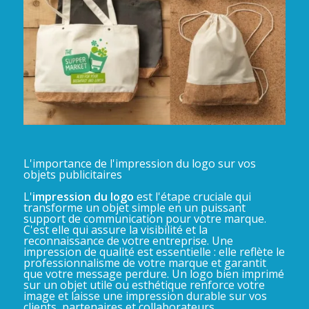
L'importance de l'impression du logo sur vos
objets publicitaires
L'
impression du logo
est l'étape cruciale qui
transforme un objet simple en un puissant
support de communication pour votre marque.
C'est elle qui assure la visibilité et la
reconnaissance de votre entreprise. Une
impression de qualité est essentielle : elle reflète le
professionnalisme de votre marque et garantit
que votre message perdure. Un logo bien imprimé
sur un objet utile ou esthétique renforce votre
image et laisse une impression durable sur vos
clients, partenaires et collaborateurs.