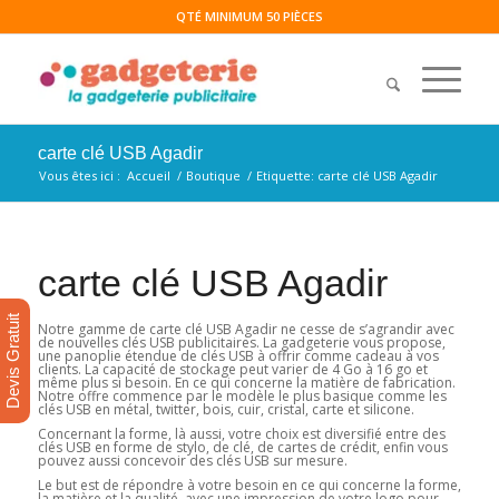
QTÉ MINIMUM 50 PIÈCES
carte clé USB Agadir
Vous êtes ici :
Accueil
/
Boutique
/
Etiquette: carte clé USB Agadir
carte clé USB Agadir
Devis Gratuit
Notre gamme de carte clé USB Agadir ne cesse de s’agrandir avec
de nouvelles clés USB publicitaires. La gadgeterie vous propose,
une panoplie étendue de clés USB à offrir comme cadeau à vos
clients. La capacité de stockage peut varier de 4 Go à 16 go et
même plus si besoin. En ce qui concerne la matière de fabrication.
Notre offre commence par le modèle le plus basique comme les
clés USB en métal, twitter, bois, cuir, cristal, carte et silicone.
Concernant la forme, là aussi, votre choix est diversifié entre des
clés USB en forme de stylo, de clé, de cartes de crédit, enfin vous
pouvez aussi concevoir des clés USB sur mesure.
Le but est de répondre à votre besoin en ce qui concerne la forme,
la matière et la qualité, avec une impression de votre logo pour