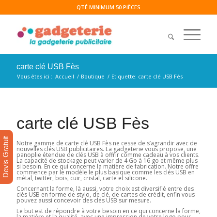
QTÉ MINIMUM 50 PIÈCES
carte clé USB Fès
Vous êtes ici :
Accueil
/
Boutique
/
Etiquette: carte clé USB Fès
carte clé USB Fès
Devis Gratuit
Notre gamme de carte clé USB Fès ne cesse de s’agrandir avec de
nouvelles clés USB publicitaires. La gadgeterie vous propose, une
panoplie étendue de clés USB à offrir comme cadeau à vos clients.
La capacité de stockage peut varier de 4 Go à 16 go et même plus
si besoin. En ce qui concerne la matière de fabrication. Notre offre
commence par le modèle le plus basique comme les clés USB en
métal, twitter, bois, cuir, cristal, carte et silicone.
Concernant la forme, là aussi, votre choix est diversifié entre des
clés USB en forme de stylo, de clé, de cartes de crédit, enfin vous
pouvez aussi concevoir des clés USB sur mesure.
Le but est de répondre à votre besoin en ce qui concerne la forme,
la matière et la qualité, avec une impression de votre logo pour