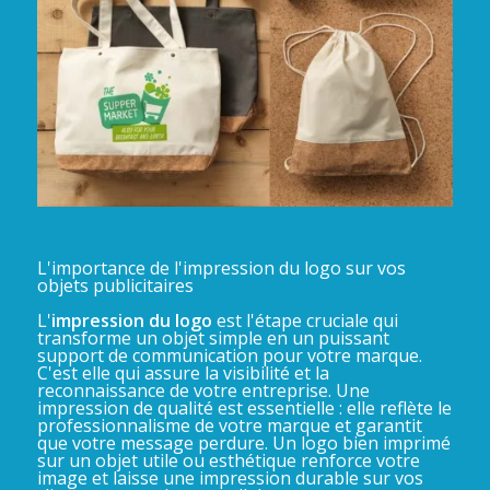
L'importance de l'impression du logo sur vos
objets publicitaires
L'
impression du logo
est l'étape cruciale qui
transforme un objet simple en un puissant
support de communication pour votre marque.
C'est elle qui assure la visibilité et la
reconnaissance de votre entreprise. Une
impression de qualité est essentielle : elle reflète le
professionnalisme de votre marque et garantit
que votre message perdure. Un logo bien imprimé
sur un objet utile ou esthétique renforce votre
image et laisse une impression durable sur vos