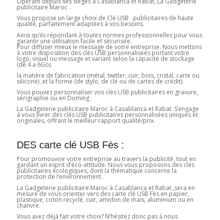
Opérant depuis ses sièges à Casablanca et Rabat, La Gadgeterie
publicitaire Maroc .
Vous propose un large choix de Clé USB publicitaires de haute
qualité, parfaitement adaptées à vos besoins.
Ainsi qu’ils répondant à toutes normes professionnelles pour vous
garantir une utilisation facile et sécurisée.
Pour diffuser mieux le message de votre entreprise. Nous mettons
à votre disposition des clés USB personnalisées portant votre
logo, visuel ou message et variant selon la capacité de stockage
(de 4 a 6Go).
la matière de fabrication (métal, twitter, cuir, bois, cristal, carte ou
silicone) ,et la forme (de stylo, de clé ou de cartes de crédit).
Vous pouvez personnaliser vos clés USB publicitaires en gravure,
sérigraphie ou en Doming .
La Gadgeterie publicitaire Maroc à Casablanca et Rabat .S’engage
à vous livrer des clés USB publicitaires personnalisées uniques et
originales, offrant le meilleur rapport qualité/prix.
DES carte clé USB Fès :
Pour promouvoir votre entreprise au travers la publicité, tout en
gardant un esprit d’éco-attitude. Nous vous proposons des clés
publicitaires écologiques, dont la thématique concerne la
protection de l’environnement.
La Gadgeterie publicitaire Maroc à Casablanca et Rabat ,sera en
mesure de vous orienter vers des carte clé USB Fès en papier,
plastique, coton recyclé, cuir, amidon de mais, aluminium ou en
chanvre.
Vous avez déjà fait votre choix? N’hésitez donc pas à nous