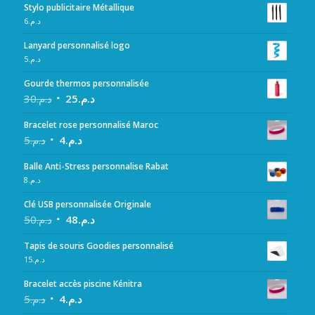
Stylo publicitaire Métallique
6
د.م.
Lanyard personnalisé logo
5
د.م.
Gourde thermos personnalisée
30
د.م.
25
د.م.
Bracelet rose personnalisé Maroc
5
د.م.
4
د.م.
Balle Anti-Stress personnalise Rabat
8
د.م.
Clé USB personnalisée Originale
50
د.م.
48
د.م.
Tapis de souris Goodies personnalisé
15
د.م.
Bracelet accès piscine Kénitra
5
د.م.
4
د.م.