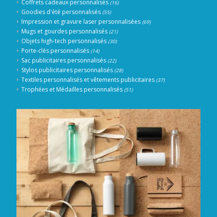
Coffrets cadeaux personnalisés
(16)
Goodies d'été personnalisés
(55)
Impression et gravure laser personnalisées
(69)
Mugs et gourdes personnalisés
(21)
Objets high-tech personnalisés
(30)
Porte-clés personnalisés
(14)
Sac publicitaires personnalisés
(22)
Stylos publicitaires personnalisés
(28)
Textiles personnalisés et vêtements publicitaires
(37)
Trophées et Médailles personnalisés
(51)