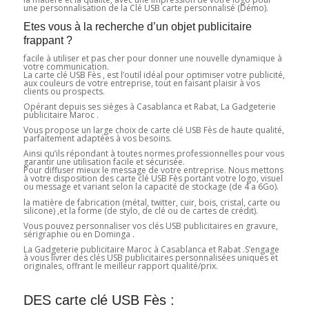
une personnalisation de la Clé USB carte personnalisé (Démo).
Etes vous à la recherche d’un objet publicitaire
frappant ?
facile à utiliser et pas cher pour donner une nouvelle dynamique à
votre communication.
La carte clé USB Fès , est l’outil idéal pour optimiser votre publicité,
aux couleurs de votre entreprise, tout en faisant plaisir à vos
clients ou prospects.
Opérant depuis ses sièges à Casablanca et Rabat, La Gadgeterie
publicitaire Maroc .
Vous propose un large choix de carte clé USB Fès de haute qualité,
parfaitement adaptées à vos besoins.
Ainsi qu’ils répondant à toutes normes professionnelles pour vous
garantir une utilisation facile et sécurisée.
Pour diffuser mieux le message de votre entreprise. Nous mettons
à votre disposition des carte clé USB Fès portant votre logo, visuel
ou message et variant selon la capacité de stockage (de 4 a 6Go).
la matière de fabrication (métal, twitter, cuir, bois, cristal, carte ou
silicone) ,et la forme (de stylo, de clé ou de cartes de crédit).
Vous pouvez personnaliser vos clés USB publicitaires en gravure,
sérigraphie ou en Dominga .
La Gadgeterie publicitaire Maroc à Casablanca et Rabat .S’engage
à vous livrer des clés USB publicitaires personnalisées uniques et
originales, offrant le meilleur rapport qualité/prix.
DES carte clé USB Fès :